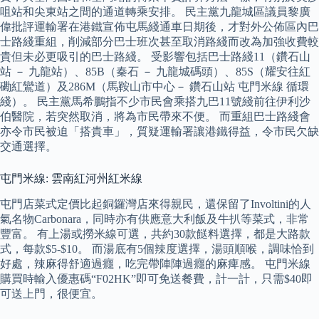
咀站和尖東站之間的通道轉乘安排。 民主黨九龍城區議員黎廣
偉批評運輸署在港鐵宣佈屯馬綫通車日期後，才對外公佈區內巴
士路綫重組，削減部分巴士班次甚至取消路綫而改為加強收費較
貴但未必更吸引的巴士路綫。 受影響包括巴士路綫11（鑽石山
站 － 九龍站）、85B（秦石 － 九龍城碼頭）、85S（耀安往紅
磡紅鸞道）及286M（馬鞍山市中心－ 鑽石山站 屯門米線 循環
綫）。 民主黨馬希鵬指不少市民會乘搭九巴11號綫前往伊利沙
伯醫院，若突然取消，將為市民帶來不便。 而重組巴士路綫會
亦令市民被迫「搭貴車」，質疑運輸署讓港鐵得益，令市民欠缺
交通選擇。
屯門米線: 雲南紅河州紅米線
屯門店菜式定價比起銅鑼灣店來得親民，還保留了Involtini的人
氣名物Carbonara，同時亦有供應意大利飯及牛扒等菜式，非常
豐富。 有上湯或撈米線可選，共約30款餸料選擇，都是大路款
式，每款$5-$10。 而湯底有5個辣度選擇，湯頭順喉，調味恰到
好處，辣麻得舒適過癮，吃完帶陣陣過癮的麻痺感。 屯門米線
購買時輸入優惠碼“F02HK”即可免送餐費，計一計，只需$40即
可送上門，很便宜。