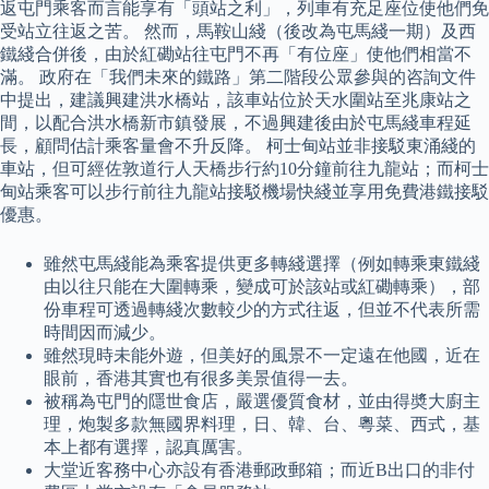
返屯門乘客而言能享有「頭站之利」，列車有充足座位使他們免
受站立往返之苦。 然而，馬鞍山綫（後改為屯馬綫一期）及西
鐵綫合併後，由於紅磡站往屯門不再「有位座」使他們相當不
滿。 政府在「我們未來的鐵路」第二階段公眾參與的咨詢文件
中提出，建議興建洪水橋站，該車站位於天水圍站至兆康站之
間，以配合洪水橋新市鎮發展，不過興建後由於屯馬綫車程延
長，顧問估計乘客量會不升反降。 柯士甸站並非接駁東涌綫的
車站，但可經佐敦道行人天橋步行約10分鐘前往九龍站；而柯士
甸站乘客可以步行前往九龍站接駁機場快綫並享用免費港鐵接駁
優惠。
雖然屯馬綫能為乘客提供更多轉綫選擇（例如轉乘東鐵綫
由以往只能在大圍轉乘，變成可於該站或紅磡轉乘），部
份車程可透過轉綫次數較少的方式往返，但並不代表所需
時間因而減少。
雖然現時未能外遊，但美好的風景不一定遠在他國，近在
眼前，香港其實也有很多美景值得一去。
被稱為屯門的隱世食店，嚴選優質食材，並由得奬大廚主
理，炮製多款無國界料理，日、韓、台、粵菜、西式，基
本上都有選擇，認真厲害。
大堂近客務中心亦設有香港郵政郵箱；而近B出口的非付