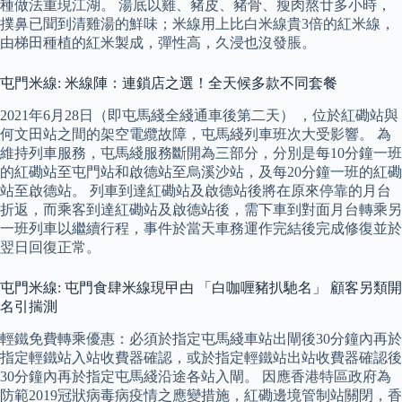
種做法重現江湖。 湯底以雞、豬皮、豬骨、瘦肉熬廿多小時，
撲鼻已聞到清雞湯的鮮味；米線用上比白米線貴3倍的紅米線，
由梯田種植的紅米製成，彈性高，久浸也沒發脹。
屯門米線: 米線陣：連鎖店之選！全天候多款不同套餐
2021年6月28日（即屯馬綫全綫通車後第二天） ，位於紅磡站與
何文田站之間的架空電纜故障，屯馬綫列車班次大受影響。 為
維持列車服務，屯馬綫服務斷開為三部分，分別是每10分鐘一班
的紅磡站至屯門站和啟德站至烏溪沙站，及每20分鐘一班的紅磡
站至啟德站。 列車到達紅磡站及啟德站後將在原來停靠的月台
折返，而乘客到達紅磡站及啟德站後，需下車到對面月台轉乘另
一班列車以繼續行程，事件於當天車務運作完結後完成修復並於
翌日回復正常。
屯門米線: 屯門食肆米線現曱甴 「白咖喱豬扒馳名」 顧客另類開
名引揣測
輕鐵免費轉乘優惠：必須於指定屯馬綫車站出閘後30分鐘內再於
指定輕鐵站入站收費器確認，或於指定輕鐵站出站收費器確認後
30分鐘內再於指定屯馬綫沿途各站入閘。 因應香港特區政府為
防範2019冠狀病毒病疫情之應變措施，紅磡邊境管制站關閉，香