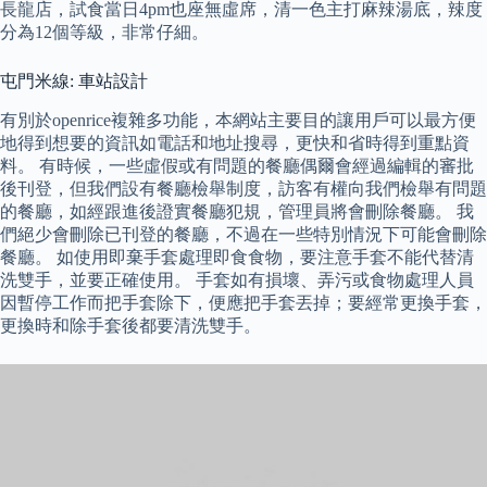
長龍店，試食當日4pm也座無虛席，清一色主打麻辣湯底，辣度
分為12個等級，非常仔細。
屯門米線: 車站設計
有別於openrice複雜多功能，本網站主要目的讓用戶可以最方便
地得到想要的資訊如電話和地址搜尋，更快和省時得到重點資
料。 有時候，一些虛假或有問題的餐廳偶爾會經過編輯的審批
後刊登，但我們設有餐廳檢舉制度，訪客有權向我們檢舉有問題
的餐廳，如經跟進後證實餐廳犯規，管理員將會刪除餐廳。 我
們絕少會刪除已刊登的餐廳，不過在一些特別情況下可能會刪除
餐廳。 如使用即棄手套處理即食食物，要注意手套不能代替清
洗雙手，並要正確使用。 手套如有損壞、弄污或食物處理人員
因暫停工作而把手套除下，便應把手套丟掉；要經常更換手套，
更換時和除手套後都要清洗雙手。