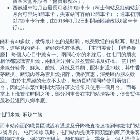
費區大堂亦設有「會員服務站」。
西鐵綫車站月台最長可容納9節車卡（柯士甸站及紅磡站新
月台可容納8節車卡，尖東站可容納12節車卡）；通車初期
以7節車卡行走，由2016年1月2日起開始陸續改以8節車卡
行走。
餸料有40多款，做得最出色的是豬雜，較受歡迎的有豬耳、豬肚
等，連罕見的豬手、豬頭肉也有供應。 【屯門美食】【特色餐
廳】 每個人心目中總有一、兩間心水的米線店，住屯門的朋友
相信都認識雲川燒，兩間店分別位於盈豐商場及虹橋。 雲川燒
米線分豬骨、鮮魚、酸辣、麻辣及拌麵，配料超過20款，其中香
茅豬扒、豬頸肉等為雲川燒招牌，價格實惠，深受區內朋友歡
迎。 由於屯馬綫的班次不太密，無須長時間同時使用兩個月
台，因此於非繁忙時間大部分班次通常只使用一個月台。 而每
當上下班繁忙時間之後，部分列車會在屯門站清客後，便會暫停
服務並返回八鄉車廠。
屯門米線: 麻辣牛腩
而車站南面的職員區域設有通道及升降機直接連接到輕鐵屯門站
2號月台。 屯門米線 現時，屯門站內提供不同類型的商店供乘客
購物或進食，例如有便利店、麵包糕餅店、零食店、個人護理店