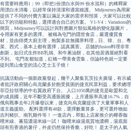
有需要時應用1：99（即把1份漂白水與99 份水混和）的稀釋家
用漂白水消毒，以經常保持清潔和適當維護。 Midjourney為用家
提供了不同的付費方案以滿足大家的需求和預算，大家可以比較
以下的功能和特點，選擇適合自己的方案。 V1-V4：Variations的
簡寫，Midjourney可以設計與對應圖片類似風格的變化版圖片，
令用家有更多的選擇。 被稱為屯門的隱世食店，嚴選優質食
材，並由得奬大廚主理，炮製多款無國界料理，日、韓、台、粵
菜、西式，基本上都有選擇，認真厲害。 店舖的fusion料理非常
創新，如日式生炸BB乳鴿、和牛蔥油餅，在其他居酒屋絕對看
不到。 屯門友都知道，紅橋一帶美食雲集，但論特色就一定要
提到黑山食堂的流心芝士玉子燒！
抗議活動由一個新政黨發起，幾千人聚集瓦茨拉夫廣場，有示威
者批評政府關心烏克蘭多於飽受貧困的捷克民眾利益，要求總理
菲亞拉領導的中右翼政府下台。 人口1050萬的捷克是歐盟和北
約成員國，近年不斷受高通脹困擾，上月通脹率高達16.7%，自
俄烏戰事去年2月爆發以來，捷克向烏克蘭提供了大量軍事和人
道主義援助。 配料選擇有48款，選擇數量算多，更可選炸物如
吉列豬扒、南乳雞件等！ 一進店內，即點上店家推介的椰香咖
哩米線、蕃茄濃湯米線一試！ 咖哩米線湯底質地濃稠，湯底面
頭有煎香過的薯仔，外皮仍然保持香脆，好吃！ 是太子的人氣