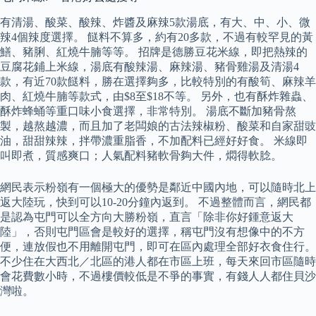
有清湯、酸菜、酸辣、炸醬及麻辣5款湯底，有大、中、小、微
辣4個辣度選擇。 餸料不算多，約有20多款，不過有較罕見的黃
鱔、豬脷、紅燒牛腩等等。 招牌是德勝豆花米線，即把熱辣的
豆腐花鋪上米線，湯底有酸辣湯、麻辣湯、豬骨雞湯及清湯4
款，有近70款餸料，勝在選擇夠多，比較特別的有酸筍、麻辣羊
肉、紅燒牛腩等款式，由$8至$18不等。 另外，也有酥炸雜蟲、
酥炸蜂蛹等重口味小食選擇，非常特別。 湯底不斷加豬骨熬
製，越熬越濃，而且加了老闆娘的古法辣椒粉、酸菜和自家甜豉
油，甜甜辣辣，拌帶濃重脂香，不加配料已經好好食。 米線即
叫即煮，質感爽口；人氣配料豬軟骨夠大件，燜得軟腍。
網民表示粉嶺有一個極大的優勢是鄰近中國內地，可以隨時北上
返大陸玩，快到可以10-20分鐘內返到。 不過整體而言，網民都
是認為屯門可以全方向大勝粉嶺，直言「除非你好鍾意返大
陸」，否則屯門區會是較好的選擇，稱屯門沒有想像中的不方
便，連放假也不用離開屯門，即可在區內處理全部好衣食住行。
不少住在大西北／北區的港人都在市區上班，每天來回市區隨時
會花費數小時，不過樓價較低是不爭的事實，有錢人人都住貝沙
灣啦。