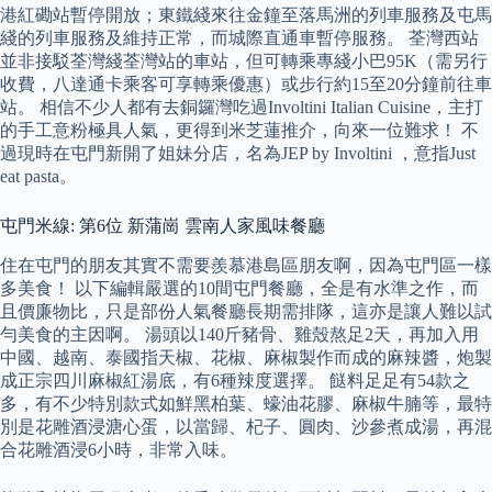
港紅磡站暫停開放；東鐵綫來往金鐘至落馬洲的列車服務及屯馬
綫的列車服務及維持正常，而城際直通車暫停服務。 荃灣西站
並非接駁荃灣綫荃灣站的車站，但可轉乘專綫小巴95K（需另行
收費，八達通卡乘客可享轉乘優惠）或步行約15至20分鐘前往車
站。 相信不少人都有去銅鑼灣吃過Involtini Italian Cuisine，主打
的手工意粉極具人氣，更得到米芝蓮推介，向來一位難求！ 不
過現時在屯門新開了姐妹分店，名為JEP by Involtini ，意指Just
eat pasta。
屯門米線: 第6位 新蒲崗 雲南人家風味餐廳
住在屯門的朋友其實不需要羨慕港島區朋友啊，因為屯門區一樣
多美食！ 以下編輯嚴選的10間屯門餐廳，全是有水準之作，而
且價廉物比，只是部份人氣餐廳長期需排隊，這亦是讓人難以試
勻美食的主因啊。 湯頭以140斤豬骨、雞殼熬足2天，再加入用
中國、越南、泰國指天椒、花椒、麻椒製作而成的麻辣醬，炮製
成正宗四川麻椒紅湯底，有6種辣度選擇。 餸料足足有54款之
多，有不少特別款式如鮮黑柏葉、蠔油花膠、麻椒牛腩等，最特
別是花雕酒浸溏心蛋，以當歸、杞子、圓肉、沙參煮成湯，再混
合花雕酒浸6小時，非常入味。