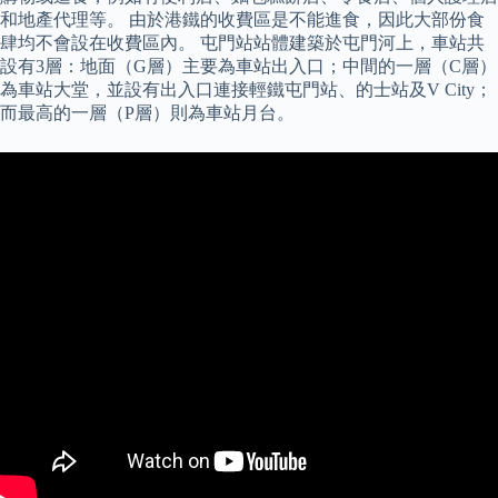
和地產代理等。 由於港鐵的收費區是不能進食，因此大部份食
肆均不會設在收費區內。 屯門站站體建築於屯門河上，車站共
設有3層：地面（G層）主要為車站出入口；中間的一層（C層）
為車站大堂，並設有出入口連接輕鐵屯門站、的士站及V City；
而最高的一層（P層）則為車站月台。