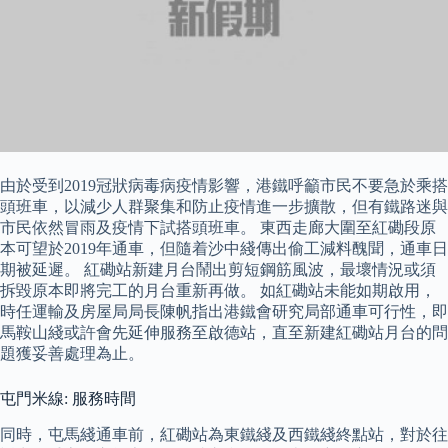
由於受到2019冠狀病毒病疫情影響，港鐵呼籲市民不要急於乘搭
頭班車，以減少人群聚集和防止疫情進一步擴散，但有鐵路迷與
市民依然冒雨及疫情下試搭頭班車。 東西走廊大圍至紅磡段原
本可望於2019年通車，但隨着沙中綫傳出偷工減料醜聞，通車日
期被延遲。 紅磡站新建月台鬧出剪短鋼筋風波，最壞情況或須
拆毀原本即將完工的月台重新再做。 如紅磡站未能如期啟用，
時任運輸及房屋局局長陳帆指出港鐵會研究局部通車可行性，即
馬鞍山綫或許會先延伸服務至啟德站，直至新建紅磡站月台的問
題獲妥善處理為止。
屯門米線: 服務時間
同時，屯馬綫通車前，紅磡站為東鐵綫及西鐵綫終點站，對於往