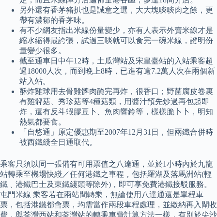
另外還有香茅豬扒也是誠意之選，大大塊啖啖肉之餘，更
帶有濃郁的香茅味。
有不少網友指出米線份量變少，亦有人表示外賣米線才是
縮水縮得最誇張，試過三啖就可以食完一碗米線，證明份
量變少很多。
截至通車日中午12時，土瓜灣站及宋皇臺站的入站乘客超
過18000人次，而到晚上8時，已進有逾7.2萬人次在兩個新
站入站。
酥炸雞球用去骨雞髀肉醃完再炸，很香口；野菌腐皮卷裏
有雞髀菇、秀珍菇等4種菇類，用醬汁預先炒過再包起即
炸，還有反斗蝦膠豆卜、魚肉響鈴等，樣樣脆卜卜，明知
熱氣都要食。
「自悠通」原定優惠期至2007年12月31日，但兩鐵合併時
被西鐵綫全日通取代。
乘客只須以同一張備有可用票值之八達通，並於1小時內於九龍
站轉乘至機場快綫／任何港鐵之車程，包括羅湖及落馬洲站(輕
鐵﹑港鐵巴士及東鐵綫頭等除外)，即可享免費港鐵接駁服務。
屯門米線 乘客若在兩站間轉乘，無論使用八達通還是單程車
票，包括港鐵都會票，均需當作兩段車程處理，並繳納再入閘收
費，與荃灣西站和荃灣站的轉乘車費計算方法一樣，有別於尖沙