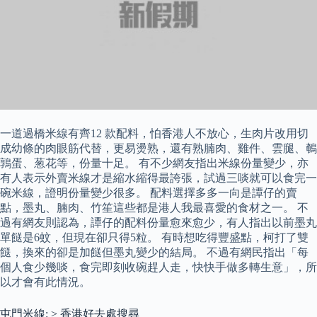
一道過橋米線有齊12 款配料，怕香港人不放心，生肉片改用切
成幼條的肉眼筋代替，更易燙熟，還有熟腩肉、雞件、雲腿、鵪
鶉蛋、葱花等，份量十足。 有不少網友指出米線份量變少，亦
有人表示外賣米線才是縮水縮得最誇張，試過三啖就可以食完一
碗米線，證明份量變少很多。 配料選擇多多一向是譚仔的賣
點，墨丸、腩肉、竹笙這些都是港人我最喜愛的食材之一。 不
過有網友則認為，譚仔的配料份量愈來愈少，有人指出以前墨丸
單餸是6蚊，但現在卻只得5粒。 有時想吃得豐盛點，柯打了雙
餸，換來的卻是加餸但墨丸變少的結局。 不過有網民指出「每
個人食少幾啖，食完即刻收碗趕人走，快快手做多轉生意」，所
以才會有此情況。
屯門米線: > 香港好去處搜尋