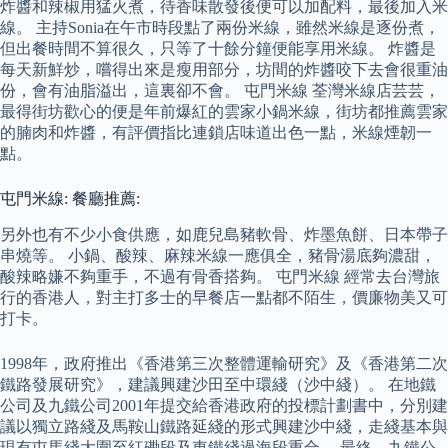
炸醬和辣椒用猛火煮，待香味散發後便可以加配料，最後加入米
線。 主持Sonia在午市時段點了兩份米線，雖然米線是逐份煮，
但出餐時間不算很久，只等了十餘分鐘便能享用米線。 炸醬是
每天新鮮炒，嚐得出來是瘦用部分，坊間的炸醬咬下去會很重油
份，會有油脂溢出，這裏卻不會。 屯門米線 荃灣米線店芸芸，
最得街坊歡心的便是年前爆紅的雲家小鍋米線，街坊都推薦雲家
的腩肉和炸醬，有評價指比連鎖店味道出色一點，米線煙韌一
點。
屯門米線: 餐廳推薦:
另外也有不少小食供應，如鹿兒島豬軟骨、炸墨魚餅、日本帶子
串燒等。 小鍋、酸辣、麻辣米線一應俱全，豬骨湯底夠濃甜，
酸辣略嫌不夠重手，不過有骨香搭夠。 屯門米線 經常去台灣旅
行的香港人，對主打多士的早餐店一點都不陌生，價廉物美又可
打卡。
1998年，政府推出《香港第三次整體運輸研究》及《香港第二次
鐵路發展研究》，建議興建沙田至中環綫（沙中綫）。 在地鐵
公司及九鐵公司2001年提交給香港政府的投標計劃書中，分別建
議以獨立路綫及馬鞍山鐵路延綫的形式興建沙中綫，走綫基本與
現有屯馬綫大圍至紅磡段及東鐵綫過海段重合。 最終，九鐵公