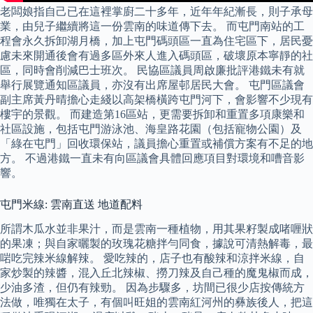
老闆娘指自己已在這裡掌廚二十多年，近年年紀漸長，則子承母
業，由兒子繼續將這一份雲南的味道傳下去。 而屯門南站的工
程會永久拆卸湖月橋，加上屯門碼頭區一直為住宅區下，居民憂
慮未來開通後會有過多區外來人進入碼頭區，破壞原本寧靜的社
區，同時會削減巴士班次。 民協區議員周啟廉批評港鐵未有就
舉行展覽通知區議員，亦沒有出席屋邨居民大會。 屯門區議會
副主席黃丹晴擔心走綫以高架橋橫跨屯門河下，會影響不少現有
樓宇的景觀。 而建造第16區站，更需要拆卸和重置多項康樂和
社區設施，包括屯門游泳池、海皇路花園（包括寵物公園）及
「綠在屯門」回收環保站，議員擔心重置或補償方案有不足的地
方。 不過港鐵一直未有向區議會具體回應項目對環境和嘈音影
響。
屯門米線: 雲南直送 地道配料
所謂木瓜水並非果汁，而是雲南一種植物，用其果籽製成啫喱狀
的果凍；與自家曬製的玫瑰花糖拌勻同食，據說可清熱解毒，最
啱吃完辣米線解辣。 愛吃辣的，店子也有酸辣和涼拌米線，自
家炒製的辣醬，混入丘北辣椒、撈刀辣及自己種的魔鬼椒而成，
少油多渣，但仍有辣勁。 因為步驟多，坊間已很少店按傳統方
法做，唯獨在太子，有個叫旺姐的雲南紅河州的彝族後人，把這