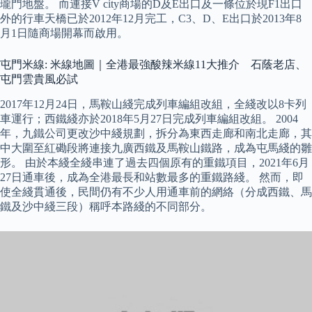
瓏門地盤。 而連接V city商場的D及E出口及一條位於現F1出口
外的行車天橋已於2012年12月完工，C3、D、E出口於2013年8
月1日隨商場開幕而啟用。
屯門米線: 米線地圖｜全港最強酸辣米線11大推介 石蔭老店、
屯門雲貴風必試
2017年12月24日，馬鞍山綫完成列車編組改組，全綫改以8卡列
車運行；西鐵綫亦於2018年5月27日完成列車編組改組。 2004
年，九鐵公司更改沙中綫規劃，拆分為東西走廊和南北走廊，其
中大圍至紅磡段將連接九廣西鐵及馬鞍山鐵路，成為屯馬綫的雛
形。 由於本綫全綫串連了過去四個原有的重鐵項目，2021年6月
27日通車後，成為全港最長和站數最多的重鐵路綫。 然而，即
使全綫貫通後，民間仍有不少人用通車前的網絡（分成西鐵、馬
鐵及沙中綫三段）稱呼本路綫的不同部分。