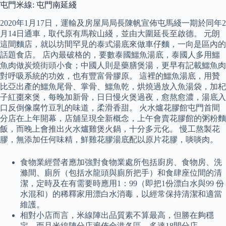
屯門米線: 屯門南延綫
2020年1月17日，運輸及房屋局局長陳帆宣佈屯馬綫一期於同年2
月14日通車，取代原有馬鞍山綫，並由大圍延長至啟德。 元朗
這間麵店，就以坊間罕見的泰式湯底來做車仔麵，一向是區內的
話題食店。 店內最破格的，要數泰國鱷魚湯底，泰國人多用鱷
魚肉做炭燒街頭小食；中國人則是藥膳煲湯，更早有記載鱷魚肉
對呼吸系統的功效，也有豐富骨膠原。 這裡的鱷魚湯底，用贊
比亞出產的鱷魚尾骨、掌骨、鱷魚乾，烘燒過放入魚湯袋，加杞
子紅棗來煲，每晚加新骨，日日慢火煲過夜，愈熬愈濃，湯底入
口反倒像腐竹豆乳的味道，柔滑香甜。 火水爐花膠館屯門首間
分店在上年開幕，店舖呈現全新概念，上午會賣花膠館的粥粉麵
飯，而晚上會推出火水爐雞煲火鍋，十分多元化。 慢工熬製花
膠，無添加任何味精，鮮雞花膠湯底配以原片花膠，啖啖肉。
食物業經營者應加強對食物業處所包括廚房、食物房、洗
滌間、廁所（包括水龍頭與廁所把手）和食肆座位間的清
潔，定時及在有需要時應用1：99（即把1份漂白水與99 份
水混和）的稀釋家用漂白水消毒，以經常保持清潔和適當
維護。
相對小店而言，米線陣出品質素不算最高，但勝在夠穩
定，而且米線陣分店遍佈全港各區，多達18間分店。