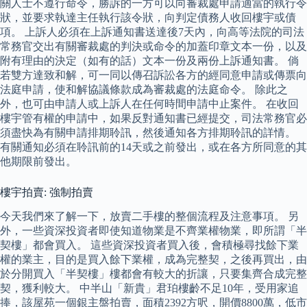
關人士不遵行命令，勝訴的一方可以向審裁處申請適當的執行令
狀，並要求執達主任執行該令狀，向判定債務人收回樓宇或債
項。 上訴人必須在上訴通知書送達後7天內，向高等法院的司法
常務官交出有關審裁處的判決或命令的加蓋印章文本一份，以及
附有理由的決定（如有的話）文本一份及兩份上訴通知書。 倘
若雙方達致和解，可一同以傳召訴訟各方的經同意申請或傳票向
法庭申請，使和解協議條款成為審裁處的法庭命令。 除此之
外，也可由申請人或上訴人在任何時間申請中止案件。 在收回
樓宇管有權的申請中，如果反對通知書已經提交，司法常務官必
須盡快為有關申請排期聆訊，然後通知各方排期聆訊的詳情。
有關通知必須在聆訊前的14天或之前發出，或在各方所同意的其
他期限前發出。
樓宇拍賣: 強制拍賣
今天我們來了解一下，放賣二手樓的整個流程及注意事項。 另
外，一些資深投資者即使知道物業是不齊業權物業，即所謂「半
契樓」都會買入。 這些資深投資者買入後，會積極尋找餘下業
權的業主，目的是買入餘下業權，成為完整契，之後再買出，由
於分開買入「半契樓」樓都會有較大的折讓，只要集齊合成完整
契，獲利較大。 中半山「新貴」君珀樓齡不足10年，受用家追
捧，該屋苑一個銀主盤拍賣，面積2392方呎，開價8800萬，低市