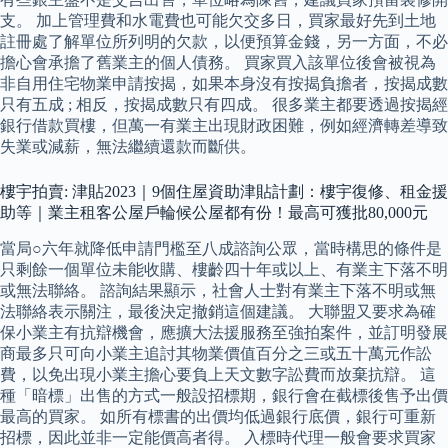
支。 加上管理費和水電費也可能欠交多日，買家最好先到土地
註冊處了解單位所列明的欠款，以便預算金錢，另一方面，不必
擔心會承擔了舊業主的個人債務。 買家買入該單位後會被視為
非自用住宅物業申請按揭，如果本身沒有按揭負擔者，按揭成數
只有五成 ; 相反，按揭成數只有四成。 很多業主都要透過按揭經
銀行借款買樓，但萬一有業主出現財政困難，例如經濟轉差導致
失業或減薪，無法繼續還款而斷供。
樓宇拍賣: 津貼2023｜9個住屋資助津貼計劃：樓宇復修、租金援
助等｜業主租客公屋戶輪候公屋都有份！最高可獲批80,000元
當局○六年就降低申請門檻至八成諮詢公眾，當時構思的條件是
只剩餘一個單位未能收購、樓齡四十年或以上、有業主下落不明
或無法聯絡。 諮詢結果顯示，社會人士對有業主下落不明或無
法聯絡表示關注，最後決定撤銷這個建議。 大聯盟又要求為確
保小業主有抗辯機會，應擴大法援服務至強拍案件，並訂明發展
商最多只可向小業主追討其物業價值百分之三或五十萬元作訟
費，以免出現小業主擔心要負上天文數字訟費而放棄抗辯。 這
種「暗標」出售的方式一般設招標期，銀行會在截標後售予出價
最高的買家。 如所有標書的出價均低過銀行底價，銀行可重新
招標，因此並非一定能價高者得。 入標時代理一般會要求買家