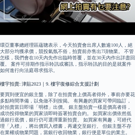
環亞董事總經理區蘊聰表示，今天拍賣會出席人數逾100人，絕
大部分均獲承價，競投氣氛不俗，拍賣前亦售出7項物業。 不管
怎樣，我們會在10天內先作出臨時答覆，並在30天內作出詳盡回
覆。 案件可排期作指示聆訊或審訊，指示聆訊的目的是就案件
如何進行向法庭尋求指示。
樓宇拍賣: 津貼2023｜9. 樓宇復修綜合支援計劃
要買到便宜的銀主盤，除了在拍賣會上價高者得外，事前亦要花
多點時間準備，以免做不到按揭。 有興趣的買家可帶同臨訂，
於拍賣當日即場「明標」出價。 銀主盤拍賣一樣是價高者得，
成功投得物業的買家須即時簽署拍賣合約。 如買家出價依然低
過銀行底價，銀行仍可選擇重新拍賣。 如買家有興趣，可經代
理「入標」，將出價寫入標書，再遞交至銀行。 但銀主盤不存
在業權或物業問題，當銀行收回物業，銀行便是單位的業主。