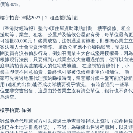
價逾30%。
樓宇拍賣: 津貼2023｜2. 租金援助計劃
《香港財經時報》整合9項住屋資助津貼計劃：樓宇復修、租金
援助等，業主、租客、公屋戶及輪候公屋都有份，每單位最高更
可獲批80,000元！ 麥業成指，法例通過實施後，則要擔心業主立
案法團人士會否貪污舞弊。 廉政公署應小心加強監管，留意法
團委員有沒有偷步行為，例如召開業主大會或濫用授權書，因為
根據現行法例，只要得到八成業主以大會通過拍賣，便可以向法
庭申請拍賣某些業權人的住宅或地舖。 在強制拍賣條例下，小
業主即使不同意拍賣，最終也可能被低價買走單位和舖位。 買
家可先透過地產代理預約睇樓時間，留意部分銀主盤可能仍被租
用 (連租約出售)能否成功睇樓要視乎情況。 有時會遇到一些單
位並非交吉出售，這是由於舊業主沒有清空單位，銀行也不會代
為清空。
樓宇拍賣: 條例
雖然地產代理或買方可以透過土地查冊獲得以上資訊（如產權負
擔已在土地註冊處登記），不過，為確保出售過程順利，以及避