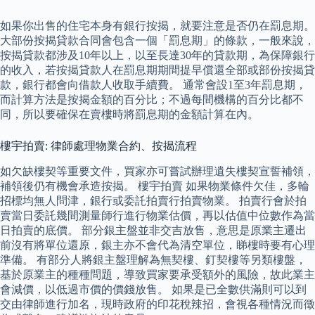
如果你出售的住宅本身有銀行按揭，就要注意是否仍在罰息期。
大部份按揭貸款合同會包含一個「罰息期」的條款，一般來說，
按揭貸款都涉及10年以上，以至長達30年的貸款期，為保障銀行
的收入，若按揭貸款人在罰息期期間提早償還全部或部份按揭貸
款，銀行都會向借款人收取手續費。 通常會設1至3年罰息期，
而計算方法是按揭金額的百分比；不過每間機構的百分比都不
同，所以要確保在賣樓時將罰息期的金額計算在內。
樓宇拍賣: 律師處理物業合約、按揭流程
如欠缺樓契等重要文件，買家亦可嘗試辦理遺失樓契宣誓補領，
補領後仍有機會承造按揭。 樓宇拍賣 如果物業條件欠佳，多輪
招標均無人問津，銀行或委託拍賣行拍賣物業。 拍賣行會於拍
賣當日委託幾間測量師行進行物業估價，再以估值中位數作為當
日拍賣的底價。 部分銀主盤並非交吉放售，意思是原業主遷出
前沒有將單位還原，銀主亦不會代為清空單位，睇樓時要有心理
準備。 有部分人將銀主盤理解為無契樓、釘契樓等另類樓盤，
基於原業主的種種問題，導致買家要承受額外的風險，故此業主
會減價，以低過市價的價錢放售。 如果是已全數供滿則可以到
交由律師進行加名，現時政府的印花稅辣招，會視各種情況而徵