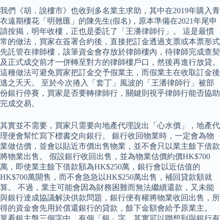
我們《胡．說樓市》也收到多名業主求助，其中在2019年購入青
衣遠期樓花「明翹匯」的陳先生(假名)，原本準備在2021年尾申
請按揭，明年收樓，正也是委託了「王潘律師行」。 這是最慣
常的做法，買家在簽署合約後，直接把訂金透過支票或本票形式
先託管在律師樓，該筆資金會存放於律師樓內，待律師完成查契
及正式成交前才一併轉至對方的律師樓戶口，然後再進行放貸。
這種做法可避免買家把訂金交予假業主，而假業主在收取訂金後
逃之夭夭。 至於今次捲入「套丁」風波的「王潘律師行」被部
份銀行停賽，買家是否要轉律師行，關鍵則視乎律師行能否協助
完成交易。
其實並不需要，買家只需要向地產代理說出「心水價」，地產代
理便會幫忙寫下標書交向銀行。 銀行收回物業時，一定會為物
業做估價，並會以貼近市價出售物業，並不會只以業主餘下借款
將物業出售。 假設銀行收回出售，並為物業估價約價HK$700
萬，即使業主餘下借款額為HK$250萬，銀行會以近估值的
HK$700萬開售，而不會急急以HK$250萬出售，補回貸款額就
算。 不過，業主可能會因為財務困難而無法繼續還款，又未能
與銀行達成協議解決供款問題，銀行便有權將物業收回出售，所
得的資金會先用於償還銀行的貸款，餘下金額會給予原業主。
單看銀主盤三個字中，有個「銀」字，其實可以聯想到與銀行有