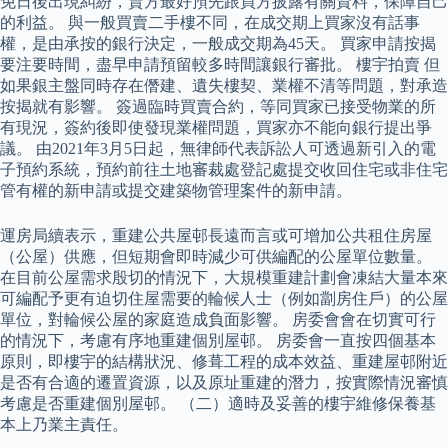
免日後出現糾紛，賣方最好預先跟買方披露有關資料，保障自己
的利益。 與一般買賣二手樓不同，在成交期上買家沒有話事
權，是由承按的銀行決定，一般成交期為45天。 買家申請按揭
要注要時間，盡早申請預留較多時間讓銀行審批。 樓宇拍賣 但
如果銀主盤同時存在僭建、遺失樓契、業權不清等問題，對承造
按揭就有影響。 簽過臨時買賣合約，等同買家已接受物業的所
有現況，簽約後即使發現業權問題，買家亦不能向銀行提出爭
議。 由2021年3月5日起，無律師代表訴訟人可透過新引入的電
子預約系統，預約前往土地審裁處登記處提交收回住宅或非住宅
管有權的新申請或提交建築物管理案件的新申請。
運房局續表示，重建公共屋邨長遠而言或可增加公共租住房屋
（公屋）供應，但短期會即時減少可供編配的公屋單位數量。
在目前公屋需求殷切的情況下，大規模重建計劃會凍結大量本來
可編配予更有迫切住屋需要的輪候人士（例如劏房住戶）的公屋
單位，對輪候公屋的家庭造成負面影響。 房委會會在切實可行
的情況下，考慮有序地重建個別屋邨。 房委會一直按四個基本
原則，即樓宇的結構狀況、修葺工程的成本效益、重建屋邨附近
是否有合適的遷置資源，以及原址重建的潛力，按實際情況審慎
考慮是否重建個別屋邨。 （二）適時及妥善的樓宇維修保養基
本上乃業主責任。