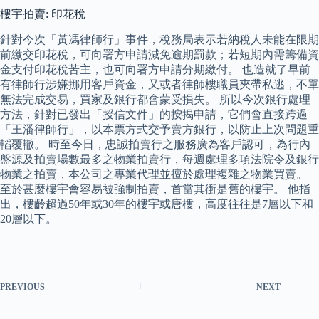
樓宇拍賣: 印花稅
針對今次「黃馮律師行」事件，稅務局表示若納稅人未能在限期
前繳交印花稅，可向署方申請減免逾期罰款；若短期內需籌備資
金支付印花稅苦主，也可向署方申請分期繳付。 也造就了早前
有律師行涉嫌挪用客戶資金，又或者律師樓職員夾帶私逃，不單
無法完成交易，買家及銀行都會蒙受損失。 所以今次銀行處理
方法，針對已發出「授信文件」的按揭申請，它們會直接跨過
「王潘律師行」，以本票方式交予賣方銀行，以防止上次問題重
轁覆轍。 時至今日，忠誠拍賣行之服務廣為客戶認可，為行內
盤源及拍賣場數最多之物業拍賣行，每週處理多項法院令及銀行
物業之拍賣，本公司之專業代理並擅於處理複雜之物業買賣。
至於甚麼樓宇會容易被強制拍賣，首當其衝是舊的樓宇。 他指
出，樓齡超過50年或30年的樓宇或唐樓，高度往往是7層以下和
20層以下。
PREVIOUS
NEXT