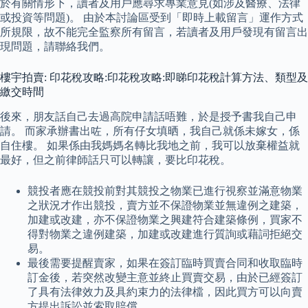
於有關情形下，讀者及用戶應尋求專業意見(如涉及醫療、法律
或投資等問題)。 由於本討論區受到「即時上載留言」運作方式
所規限，故不能完全監察所有留言，若讀者及用戶發現有留言出
現問題，請聯絡我們。
樓宇拍賣: 印花稅攻略:印花稅攻略:即睇印花稅計算方法、類型及
繳交時間
後來，朋友話自己去過高院申請話唔難，於是授予書我自己申
請。 而家承辦書出咗，所有仔女填晒，我自己就係未嫁女，係
自住樓。 如果係由我媽媽名轉比我地之前，我可以放棄權益就
最好，但之前律師話只可以轉讓，要比印花稅。
競投者應在競投前對其競投之物業已進行視察並滿意物業
之狀況才作出競投，賣方並不保證物業並無違例之建築，
加建或改建，亦不保證物業之興建符合建築條例，買家不
得對物業之違例建築，加建或改建進行質詢或藉詞拒絕交
易。
最後需要提醒賣家，如果在簽訂臨時買賣合同和收取臨時
訂金後，若突然改變主意並終止買賣交易，由於已經簽訂
了具有法律效力及具約束力的法律檔，因此買方可以向賣
方提出訴訟並索取賠償。