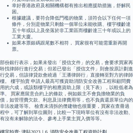
幸好香港政府及相關機構都有推出相應援助措施，舒解民
困。
根據建議，要符合降低門檻的物業，須符合以下任何一項
條件，分別是物業只剩餘一個單位未能收購、樓宇樓齡達
五十年或以上及坐落於非工業區而樓齡達三十年或以上的
工業大廈。
如果本票銀碼跟尾數不相符， 買家很有可能需重新再開
票。
部份銀行表示，如果未發出「授信文件」的交易，會要求買家再
聆找律師行進行交易；但若已發出「授信文件」則會按原計劃進
行交易，但該律貸款會繞過「王潘律師行」直接轉至對方的律師
樓。 樓宇拍賣 申請人最高可獲資助消防安全改善工程和顧問費
用的六成，或該類樓宇的相應資助上限（見下表），以較低者為
準。 買家應留意合約上的條款，例如銀主不會負擔物業的負
債，如管理費欠款、利息及法律費用等，也不負責還原單位內的
非法改建等等。 檢查未清拆的僭建物也很重要，買家在查冊過
程中，可了解到單位圖則，比較一下現時單位有沒有非法改動、
有沒有未解除的法令、參考上手業主買入價等等。
樓宇拍賣: 津貼2023｜6. 消防安全改善工程資助計劃