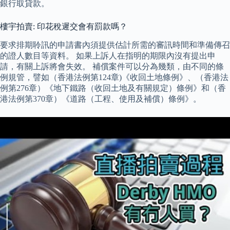
銀行取貸款。
樓宇拍賣: 印花稅遲交會有罰款嗎？
要求排期聆訊的申請書內須提供估計所需的審訊時間和準備傳召
的證人數目等資料。 如果上訴人在指明的期限內沒有提出申
請，有關上訴將會失效。 補償案件可以分為幾類，由不同的條
例規管，譬如（香港法例第124章)《收回土地條例》、（香港法
例第276章）《地下鐵路（收回土地及有關規定）條例》和（香
港法例第370章）《道路（工程、使用及補償）條例》。