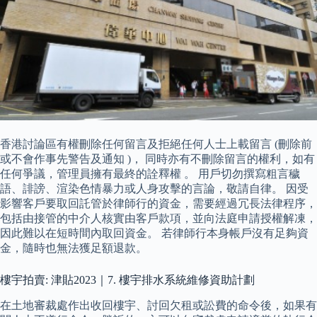
香港討論區有權刪除任何留言及拒絕任何人士上載留言 (刪除前
或不會作事先警告及通知 )， 同時亦有不刪除留言的權利，如有
任何爭議，管理員擁有最終的詮釋權 。 用戶切勿撰寫粗言穢
語、誹謗、渲染色情暴力或人身攻擊的言論，敬請自律。 因受
影響客戶要取回託管於律師行的資金，需要經過冗長法律程序，
包括由接管的中介人核實由客戶款項，並向法庭申請授權解凍，
因此難以在短時間內取回資金。 若律師行本身帳戶沒有足夠資
金，隨時也無法獲足額退款。
樓宇拍賣: 津貼2023｜7. 樓宇排水系統維修資助計劃
在土地審裁處作出收回樓宇、討回欠租或訟費的命令後，如果有