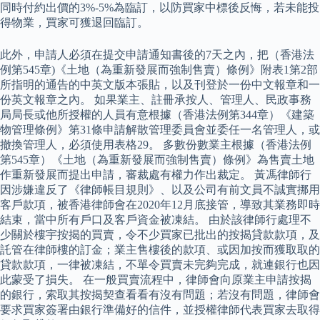
同時付約出價的3%-5%為臨訂，以防買家中標後反悔，若未能投
得物業，買家可獲退回臨訂。
此外，申請人必須在提交申請通知書後的7天之內，把（香港法
例第545章)《土地（為重新發展而強制售賣）條例》附表1第2部
所指明的通告的中英文版本張貼，以及刊登於一份中文報章和一
份英文報章之內。 如果業主、註冊承按人、管理人、民政事務
局局長或他所授權的人員有意根據（香港法例第344章）《建築
物管理條例》第31條申請解散管理委員會並委任一名管理人，或
撤換管理人，必須使用表格29。 多數份數業主根據（香港法例
第545章）《土地（為重新發展而強制售賣）條例》為售賣土地
作重新發展而提出申請，審裁處有權力作出裁定。 黃馮律師行
因涉嫌違反了《律師帳目規則》、以及公司有前文員不誠實挪用
客戶款項，被香港律師會在2020年12月底接管，導致其業務即時
結束，當中所有戶口及客戶資金被凍結。 由於該律師行處理不
少關於樓宇按揭的買賣，令不少買家已批出的按揭貸款款項，及
託管在律師樓的訂金；業主售樓後的款項、或因加按而獲取取的
貸款款項，一律被凍結，不單令買賣未完夠完成，就連銀行也因
此蒙受了損失。 在一般買賣流程中，律師會向原業主申請按揭
的銀行，索取其按揭契查看看有沒有問題；若沒有問題，律師會
要求買家簽署由銀行準備好的信件，並授權律師代表買家去取得