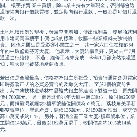
關。 樓宇拍賣 業主買樓，除非業主持有大量現金，否則都會透
過按揭向銀行借款買樓，並定期向銀行還款，一般都是每個月還
款一次。
土地地積比例改變後，發展空間增加，便出現利益，發展商就利
用市建局同區樓宇市價七成的標準，收購一些業權就去強制拍
賣。 陸偉亮醫生是受影響小業主之一，其一家六口住在樓齡54
年的中環堅道芬芳大廈。 他表示，大廈結構良好，更於去年7月
通過進行維修。 不過，維修工程未完成，今年1月卻突然接獲通
知，稱大廈已被某地產商收購。
若出價是全場最高，價格亦為銀主所接受，拍賣行通常會與買家
即時簽署正式的必買必賣合約及繳交大訂。 至於3個拍賣前售
出，其中薄扶林道靖林中層複式銀主盤連地下雙號車位，原先開
價4,780萬元。 另一個是北角兆年大廈中層C單位，原叫價250萬
元，而銅鑼灣銅鑼坊2樓單號舖位開價為55萬元。 荔枝角美孚新
邨雙號車位，屬遺產貨，開價135萬元，以150萬元拍出，成交價
高15萬元或約11%。 另外，葵涌金基工業大廈3樓單號車位，業
主開價148萬元，最後以162萬元易手，較開價高約10%或14萬
元。