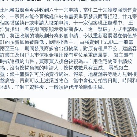
土地審裁處至今共收到六十一宗申請，當中二十宗獲發強制售賣
令、一宗因未能令審裁處信納有需要重新發展而遭拒絕、廿九宗
個案暫緩執行或申請人撤銷申請、十一宗個案現正處理中。 王
浩賢指出，希雲街個案顯示發展商多以「逐一擊破」方式申請強
拍，將正收購的地段劃分為多個申請，令以重新發展潛在價值釐
訂的拍賣底價被降低，剝削小業主。 由強賣到正式動工一般需
兩至三年，期間發展商多會出租物業，對原有租戶不公，建議容
許業主及租戶以巿值租金租用原有單位至重建展開。 銀主盤有
時或連租約出售，買家買入後會被視為非自用住宅物業申請按
揭，沒有按揭負擔的申請人，按揭成數只有五成。 尋找銀主
盤：銀主盤廣告可於拍賣行網站、報章、地產舖甚等地方見到樓
盤廣告，買家可以上述渠道物色，當中會包括拍賣日期、時間和
地點，了解了資料後，一般須經代理洽購銀主盤。