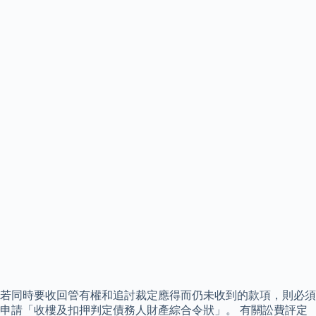
若同時要收回管有權和追討裁定應得而仍未收到的款項，則必須
申請「收樓及扣押判定債務人財產綜合令狀」。 有關訟費評定