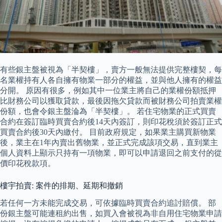
有些銀主盤被視為「半契樓」，賣方一般無法提供完整樓契，每
名業權持有人各自擁有物業一部分的權益，並與他人擁有的權益
分開。 原因有很多，例如其中一位業主將自己的業權份額抵押
比財務公司以獲取貸款，最後因拖欠貸款而被財務公司拍賣業權
份額，也會令銀主盤淪為「半契樓」。 若住宅物業的正式買賣
合約在簽訂臨時買賣合約後14天內簽訂，則印花稅須於簽訂正式
買賣合約後30天內繳付。 目前政府規定，如果業主購買新物業
後，業主在1年內賣出舊物業，並正式完成該項交易，直到業主
個人資料上顯示只持有一項物業，即可以申請退回之前支付的從
價印花稅款項。
樓宇拍賣: 案件的排期、延期和撤銷
若任何一方未能完成交易，可依據臨時買賣合約追討賠償。 部
份銀主盤可能連租約出售，如買入會被視為非自用住宅物業申請