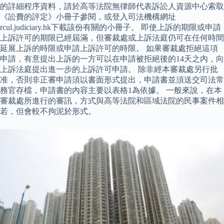
的詳細程序資料，請於高等法院無律師代表訴訟人資源中心索取
《訟費的評定》小冊子參閱，或登入司法機構網址
rcul.judiciary.hk下載該份有關的小冊子。 即使上訴的期限或申請
上訴許可的期限已經屆滿，但審裁處或上訴法庭仍可在任何時間
延展上訴的時限或申請上訴許可的時限。 如果審裁處拒絕這項
申請，有意提出上訴的一方可以在申請被拒絕後的14天之內，向
上訴法庭提出進一步的上訴許可申請。 除非經本審裁處另行批
准，否則非正審申請須以書面形式提出，申請書並須送交司法常
務官存檔，申請書的內容主要以表格1為依據。 一般來說，在本
審裁處所進行的審訊，方式與高等法院和區域法院的民事案件相
若，但會較不拘泥於形式。