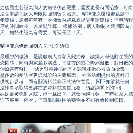
之後醫生若認為病人的病情仍然嚴重，需要更長時間治療，可向
法官申請把病人無限期強制留院治療。 精神健康覆核審裁處每
年覆核，患者每年有一次機會向審裁處提交申請覆核；但申請程
序的時間較長，以星期計算。 根據法例，病人強制入院期限為7
天；如醫生認為有需要，可延長至21天。
精神健康條例強制入院: 住院須知
最理想的做法，是說服病人自願入院治療，讓病人減低對住院的
恐懼感，同時與家屬多溝通，把雙方的戒心降到最低，對日後的
治療甚有幫忙。 缺乏對精神病的基本認識和擔心被負面標籤，
是多數的受訪者延誤就診的主要原因。 社區法網提供的資料只
供初步參考，而有關資料並非正式法律意見。 閣下如欲就任何
法律事項取得更詳盡的資料或支援服務，須諮詢閣下的律師。
妹妹雖被強制入院，但一旦出院，就會拒絕服藥，有時在家人威
迫下服用一兩次，但單靠間歇性的藥物並不能有效控制病情。