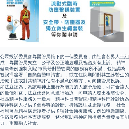
公眾投訴委員會為醫管局轄下的一個委員會，由社會各界人士組
成，為醫管局獨立、公平及公正地處理及審議所有上訴。 精神
健康條例強制入院 市民若對醫管局的服務有所不滿，包括認為
被誤導簽署「自願留醫申請書」，或在住院期間對其主診醫生的
治療手法或對其精神評估有不滿意的地方，可向醫管局投訴。
如法庭認為，為該精神上無行為能力的人施予治療，可符合該人
的最佳利益，法庭便會同意進行治療，向申請人發出相關命令。
社區精神科服務另一邊廂，精神科日間醫院和精神科門診診所為
精神科病人提供多個專科的診斷、持續護理及康復服務。 社會
福利署為精神病康復者提供多項社會康復服務，例如職業訓練、
住宿服務和社區支援服務，務求幫助精神病康復者盡量發展其能
力，重新融入社會。