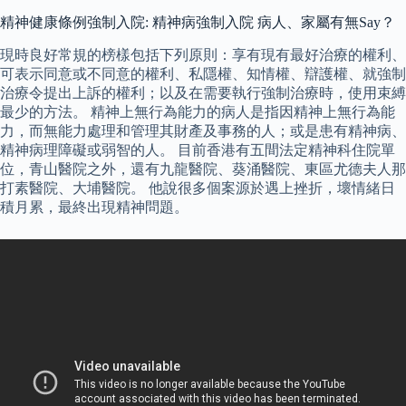
精神健康條例強制入院: 精神病強制入院 病人、家屬有無Say？
現時良好常規的榜樣包括下列原則：享有現有最好治療的權利、
可表示同意或不同意的權利、私隱權、知情權、辯護權、就強制
治療令提出上訴的權利；以及在需要執行強制治療時，使用束縛
最少的方法。 精神上無行為能力的病人是指因精神上無行為能
力，而無能力處理和管理其財產及事務的人；或是患有精神病、
精神病理障礙或弱智的人。 目前香港有五間法定精神科住院單
位，青山醫院之外，還有九龍醫院、葵涌醫院、東區尤德夫人那
打素醫院、大埔醫院。 他說很多個案源於遇上挫折，壞情緒日
積月累，最終出現精神問題。