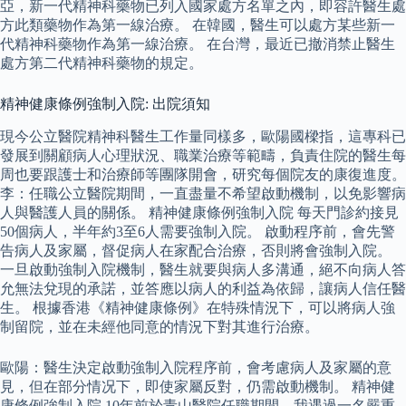
亞，新一代精神科藥物已列入國家處方名單之內，即容許醫生處
方此類藥物作為第一線治療。 在韓國，醫生可以處方某些新一
代精神科藥物作為第一線治療。 在台灣，最近已撤消禁止醫生
處方第二代精神科藥物的規定。
精神健康條例強制入院: 出院須知
現今公立醫院精神科醫生工作量同樣多，歐陽國樑指，這專科已
發展到關顧病人心理狀況、職業治療等範疇，負責住院的醫生每
周也要跟護士和治療師等團隊開會，研究每個院友的康復進度。
李：任職公立醫院期間，一直盡量不希望啟動機制，以免影響病
人與醫護人員的關係。 精神健康條例強制入院 每天門診約接見
50個病人，半年約3至6人需要強制入院。 啟動程序前，會先警
告病人及家屬，督促病人在家配合治療，否則將會強制入院。
一旦啟動強制入院機制，醫生就要與病人多溝通，絕不向病人答
允無法兌現的承諾，並答應以病人的利益為依歸，讓病人信任醫
生。 根據香港《精神健康條例》在特殊情況下，可以將病人強
制留院，並在未經他同意的情況下對其進行治療。
歐陽：醫生決定啟動強制入院程序前，會考慮病人及家屬的意
見，但在部分情况下，即使家屬反對，仍需啟動機制。 精神健
康條例強制入院 10年前於青山醫院任職期間，我遇過一名嚴重