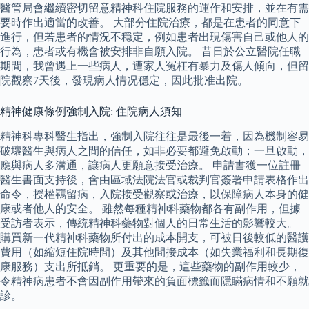
醫管局會繼續密切留意精神科住院服務的運作和安排，並在有需
要時作出適當的改善。 大部分住院治療，都是在患者的同意下
進行，但若患者的情況不穏定，例如患者出現傷害自己或他人的
行為，患者或有機會被安排非自願入院。 昔日於公立醫院任職
期間，我曾遇上一些病人，遭家人冤枉有暴力及傷人傾向，但留
院觀察7天後，發現病人情况穩定，因此批准出院。
精神健康條例強制入院: 住院病人須知
精神科專科醫生指出，強制入院往往是最後一着，因為機制容易
破壞醫生與病人之間的信任，如非必要都避免啟動；一旦啟動，
應與病人多溝通，讓病人更願意接受治療。 申請書獲一位註冊
醫生書面支持後，會由區域法院法官或裁判官簽署申請表格作出
命令，授權羈留病，入院接受觀察或治療，以保障病人本身的健
康或者他人的安全。 雖然每種精神科藥物都各有副作用，但據
受訪者表示，傳統精神科藥物對個人的日常生活的影響較大。
購買新一代精神科藥物所付出的成本開支，可被日後較低的醫護
費用（如縮短住院時間）及其他間接成本（如失業福利和長期復
康服務）支出所抵銷。 更重要的是，這些藥物的副作用較少，
令精神病患者不會因副作用帶來的負面標籤而隱瞞病情和不願就
診。