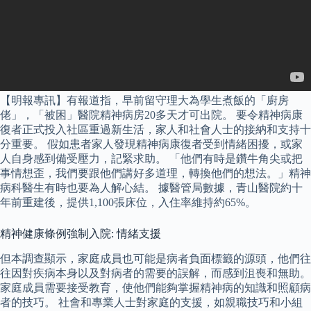
【明報專訊】有報道指，早前留守理大為學生煮飯的「廚房
佬」，「被困」醫院精神病房20多天才可出院。 要令精神病康
復者正式投入社區重過新生活，家人和社會人士的接納和支持十
分重要。 假如患者家人發現精神病康復者受到情緒困擾，或家
人自身感到備受壓力，記緊求助。 「他們有時是鑽牛角尖或把
事情想歪，我們要跟他們講好多道理，轉換他們的想法。」精神
病科醫生有時也要為人解心結。 據醫管局數據，青山醫院約十
年前重建後，提供1,100張床位，入住率維持約65%。
精神健康條例強制入院: 情緒支援
但本調查顯示，家庭成員也可能是病者負面標籤的源頭，他們往
往因對疾病本身以及對病者的需要的誤解，而感到沮喪和無助。
家庭成員需要接受教育，使他們能夠掌握精神病的知識和照顧病
者的技巧。 社會和專業人士對家庭的支援，如親職技巧和小組