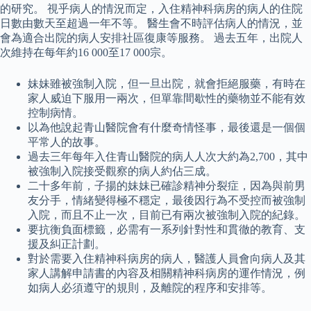
的研究。 視乎病人的情況而定，入住精神科病房的病人的住院
日數由數天至超過一年不等。 醫生會不時評估病人的情況，並
會為適合出院的病人安排社區復康等服務。 過去五年，出院人
次維持在每年約16 000至17 000宗。
妹妹雖被強制入院，但一旦出院，就會拒絕服藥，有時在
家人威迫下服用一兩次，但單靠間歇性的藥物並不能有效
控制病情。
以為他說起青山醫院會有什麼奇情怪事，最後還是一個個
平常人的故事。
過去三年每年入住青山醫院的病人人次大約為2,700，其中
被強制入院接受觀察的病人約佔三成。
二十多年前，子揚的妹妹已確診精神分裂症，因為與前男
友分手，情緒變得極不穩定，最後因行為不受控而被強制
入院，而且不止一次，目前已有兩次被強制入院的紀錄。
要抗衡負面標籤，必需有一系列針對性和貫徹的教育、支
援及糾正計劃。
對於需要入住精神科病房的病人，醫護人員會向病人及其
家人講解申請書的內容及相關精神科病房的運作情況，例
如病人必須遵守的規則，及離院的程序和安排等。