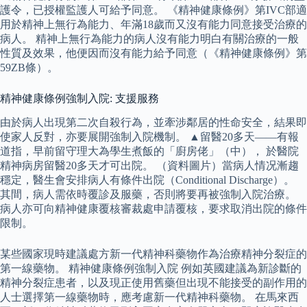
護令，已授權監護人可給予同意。 《精神健康條例》第IVC部適
用於精神上無行為能力、年滿18歲而又沒有能力同意接受治療的
病人。 精神上無行為能力的病人沒有能力明白有關治療的一般
性質及效果，他便因而沒有能力給予同意（《精神健康條例》第
59ZB條）。
精神健康條例強制入院: 支援服務
由於病人出現第二次自殺行為，並牽涉鄰居的性命安全，結果即
使家人反對，亦要展開強制入院機制。 ▲留醫20多天——有報
道指，早前留守理大為學生煮飯的「廚房佬」（中）， 於醫院
精神病房留醫20多天才可出院。 （資料圖片）當病人情况漸趨
穩定，醫生會安排病人有條件出院（Conditional Discharge）。
其間，病人需依時覆診及服藥，否則將要再被強制入院治療。
病人亦可向精神健康覆核審裁處申請覆核，要求取消出院的條件
限制。
某些國家現時建議處方新一代精神科藥物作為治療精神分裂症的
第一線藥物。 精神健康條例強制入院 例如英國建議為新診斷的
精神分裂症患者，以及現正使用舊藥但出現不能接受的副作用的
人士選擇第一線藥物時，應考慮新一代精神科藥物。 在馬來西