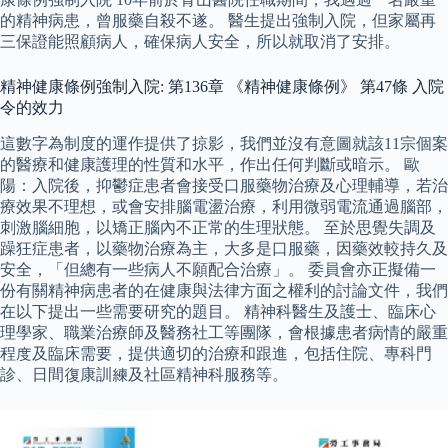
的精神病患，曾服藥自殺不遂。 醫生提出強制入院，但家屬再
三保證能照顧病人，確保病人安全，所以就取消了安排。
精神健康條例強制入院: 第136章 《精神健康條例》 第47條 入院
令的效力
這數字為制度的運作提供了掠影，我們並沒有意圖就該11宗個案
的醫療和健康護理的性質和水平，作出任何判斷或暗示。 歐
陽：入院後，抑鬱症患者會接受口服藥物治療及心理輔導，若治
療效果不理想，或會安排腦電盪治療，利用微弱電流通過腦部，
刺激腦細胞，以矯正腦內不正常的生理狀態。 至於思覺失調及
躁狂症患者，以藥物治療為主，大多是口服藥，因藥效較持久及
安全，「但總有一些病人不願配合治療」。 委員會亦正擬備一
份有關精神病患者的在健康與法律方面之權利的討論文件，我們
在以下提出一些需要研究的題目。 精神科醫生及護士、臨床心
理學家、職業治療師及醫務社工等團隊，會根據患者病情的嚴重
程度及臨床需要，提供適切的治療和跟進，包括住院、專科門
診、日間復康訓練及社區精神科服務等。