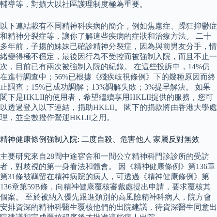
輔導等，對擴大以社區護理制度極為重要。
以下連結載有不同精神科疾病的簡介，例如焦慮症、躁狂抑鬱症
和精神分裂症等，讓你了解這些疾病的症狀和治療方法。 二十
多年前，子揚的妹妹已確診精神分裂症，因為與前男友分手，情
緒變得極不穩定，最後因行為不受控而被強制入院，而且不止一
次，目前已有兩次被強制入院的紀錄。 在這些投訴中，14%仍
在進行調查中；56%已根據《殘疾歧視條例》下的幾種原因而終
止調查；15%已成功調解；13%調解失敗；3%提早解決。 如果
閣下是HKLII的使用者，希望繼續享用HKLII提供的服務，您可
以透過登入以下連結，捐助HKLII。 閣下的捐款將由香港大學處
理，並全數撥作營運HKLII之用。
精神健康條例強制入院: 二度自殺、危害他人 家屬反對無效
主要研究來自28間中途宿舍和一間公立精神科門診診所的受訪
者，對歧視的第一身看法和體會。 因《精神健康條例》第136章
第31條被羈留在精神病院的病人，可透過《精神健康條例》第
136章第59B條，向精神健康覆核審裁處提出申請，要求覆核其
個案。 至於被納入優先跟進類別的高風險精神科病人，院方會
安排資深的精神科醫生覆核他們的出院建議，待資深醫生同意出