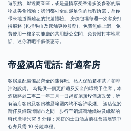
遊景點、鄰近商業區，或是盡情享受香港多姿多彩的購
物及美食體驗；我們都可全面滿足你的旅程所需，為你
帶來地道而難忘的旅遊體驗。 房價包埋每週一次客房打
掃服務 (包括毛巾及床舖更換服務)、免費無線上網、免
費使用一樓多功能廳的共用辦公空間、免費撥打本地電
話、迷你酒吧半價優惠等。
帝盛酒店電話: 舒適客房
客房還配備備品齊全的迷你吧、私人保險箱和茶／咖啡
沖泡設備。 為提供一個更舒適及安全的環境予住客，本
酒店將於二零二一年三月一日起實施無煙酒店政策，所
有酒店客房及客房樓層範圍內均不容許吸煙。 酒店位於
灣仔及銅鑼灣鬧市之間，步行至銅鑼灣地鐵站及毗鄰的
時代廣場只需 8 分鐘；乘搭的士由酒店前往會議展覽中
心亦只需 10 分鐘車程。