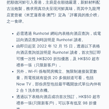
把順德河鮮引入香港，主廚是在順德嚴選，新鮮材料配
古法炮製，務求用真功夫呈現河鮮真味，而其中九龍灣
店更曾被《米芝蓮香港‧澳門》定為「評審員的推介榜」
之一食肆。
必需透過 Runhotel 網站內表格向酒店查詢，或電
話向酒店查詢時說明是 Runhotel 讀者。
由即日起至 2022 年 12 月 15 日，透過以下表格
向酒店查詢並說明是 Runhotel 讀者，首次預訂即
可獲一次性 HK$200 折扣優惠，及 HK$50 超市
禮券一張（只限新客戶）。
另外，Wi-Fi 係每間房獨立、無限制連接裝置數
量，而電視就有提供 20 多個頻道可看，包括
Now TV，部份房型包括最平嘅開放式單位內仲有
2 合 1 洗衣乾衣機。
透過以下表格向酒店成功首次預訂，HK$50 超市
禮券一張(只限新客戶)，可以享有低至 98 折優