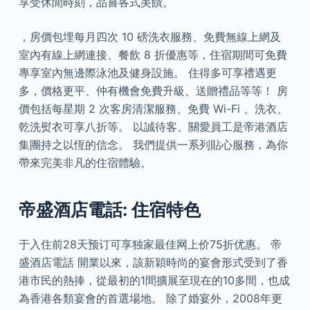
享受休閒時刻，品嘗各式美饌。
，房價包埋每月四次 10 磅洗衣服務、免費無線上網及
室內有線上網連接、餐飲 8 折優惠等，住宿期間可免費
專享室內無邊際泳池及健身設施。 住得多可享禮遇更
多，價格更平、仲有機會免費升級、送贈禮品等等！ 房
價包括每星期 2 次客房清潔服務、免費 Wi-Fi 、洗衣、
乾洗熨衣可享八折等。 以誠待客、關愛員工是帝港酒店
集團持之以恆的信念。 我們提供一系列貼心服務，為你
帶來完美非凡的住宿體驗。
帝盛酒店電話: 住宿特色
于入住前28天预订可享独家最佳网上价75折优惠。 帝
盛酒店電話 開業以來，該新穎時尚的宴會形式受到了香
港市民的熱捧，從最初的1間擴展至現在的10多間，也成
為香港各類宴會的首選場地。 除了婚宴外，2008年更