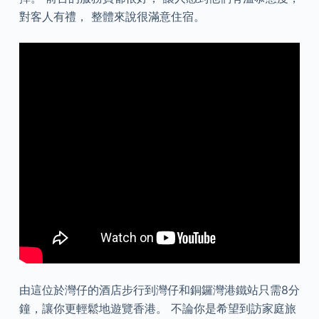
對客人有禮️， 整體來說很滿意住宿。
由這位於灣仔的酒店步行到灣仔和銅鑼灣港鐵站只需8分
鐘，讓你更輕鬆地遊覽香港。 不論你是希望到訪家庭旅