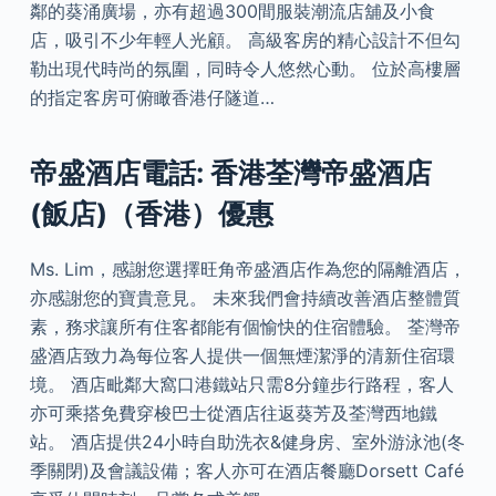
鄰的葵涌廣場，亦有超過300間服裝潮流店舖及小食
店，吸引不少年輕人光顧。 高級客房的精心設計不但勾
勒出現代時尚的氛圍，同時令人悠然心動。 位於高樓層
的指定客房可俯瞰香港仔隧道…
帝盛酒店電話: 香港荃灣帝盛酒店
(飯店)（香港）優惠
Ms. Lim，感謝您選擇旺角帝盛酒店作為您的隔離酒店，
亦感謝您的寶貴意見。 未來我們會持續改善酒店整體質
素，務求讓所有住客都能有個愉快的住宿體驗。 荃灣帝
盛酒店致力為每位客人提供一個無煙潔淨的清新住宿環
境。 酒店毗鄰大窩口港鐵站只需8分鐘步行路程，客人
亦可乘搭免費穿梭巴士從酒店往返葵芳及荃灣西地鐵
站。 酒店提供24小時自助洗衣&健身房、室外游泳池(冬
季關閉)及會議設備；客人亦可在酒店餐廳Dorsett Café