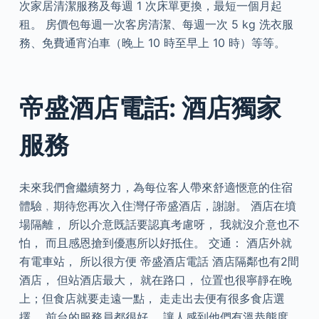
次家居清潔服務及每週 1 次床單更換，最短一個月起
租。 房價包每週一次客房清潔、每週一次 5 kg 洗衣服
務、免費通宵泊車（晚上 10 時至早上 10 時）等等。
帝盛酒店電話: 酒店獨家
服務
未來我們會繼續努力，為每位客人帶來舒適愜意的住宿
體驗﹐期待您再次入住灣仔帝盛酒店，謝謝。 酒店在墳
場隔離， 所以介意既話要認真考慮呀， 我就沒介意也不
怕️， 而且感恩搶到優惠所以好抵住。 交通： 酒店外就
有電車站， 所以很方便 帝盛酒店電話 酒店隔鄰也有2間
酒店， 但站酒店最大， 就在路口， 位置也很寧靜在晚
上；但食店就要走遠一點， 走走出去便有很多食店選
擇。 前台的服務員都很好， 讓人感到他們有溫恭態度，