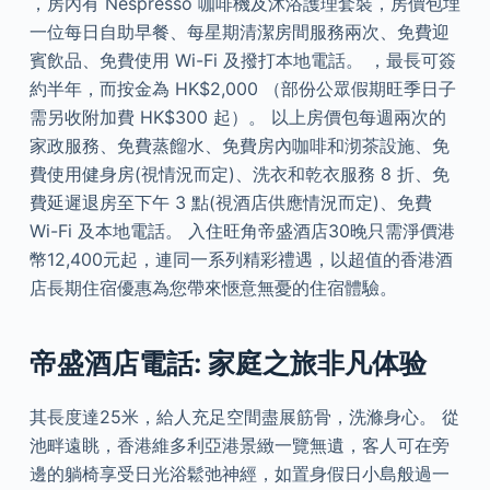
，房內有 Nespresso 咖啡機及沐浴護理套裝，房價包埋
一位每日自助早餐、每星期清潔房間服務兩次、免費迎
賓飲品、免費使用 Wi-Fi 及撥打本地電話。 ，最長可簽
約半年，而按金為 HK$2,000 （部份公眾假期旺季日子
需另收附加費 HK$300 起）。 以上房價包每週兩次的
家政服務、免費蒸餾水、免費房內咖啡和沏茶設施、免
費使用健身房(視情況而定)、洗衣和乾衣服務 8 折、免
費延遲退房至下午 3 點(視酒店供應情況而定)、免費
Wi-Fi 及本地電話。 入住旺角帝盛酒店30晚只需淨價港
幣12,400元起，連同一系列精彩禮遇，以超值的香港酒
店長期住宿優惠為您帶來愜意無憂的住宿體驗。
帝盛酒店電話: 家庭之旅非凡体验
其長度達25米，給人充足空間盡展筋骨，洗滌身心。 從
池畔遠眺，香港維多利亞港景緻一覽無遺，客人可在旁
邊的躺椅享受日光浴鬆弛神經，如置身假日小島般過一