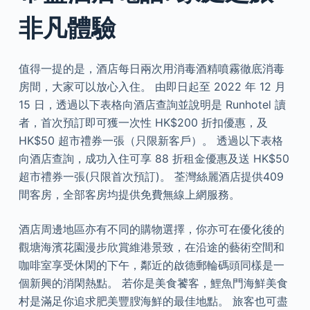
非凡體驗
值得一提的是，酒店每日兩次用消毒酒精噴霧徹底消毒
房間，大家可以放心入住。 由即日起至 2022 年 12 月
15 日，透過以下表格向酒店查詢並說明是 Runhotel 讀
者，首次預訂即可獲一次性 HK$200 折扣優惠，及
HK$50 超市禮券一張（只限新客戶）。 透過以下表格
向酒店查詢，成功入住可享 88 折租金優惠及送 HK$50
超市禮券一張(只限首次預訂)。 荃灣絲麗酒店提供409
間客房，全部客房均提供免費無線上網服務。
酒店周邊地區亦有不同的購物選擇，你亦可在優化後的
觀塘海濱花園漫步欣賞維港景致，在沿途的藝術空間和
咖啡室享受休閑的下午，鄰近的啟德郵輪碼頭同樣是一
個新興的消閑熱點。 若你是美食饕客，鯉魚門海鮮美食
村是滿足你追求肥美豐膄海鮮的最佳地點。 旅客也可盡