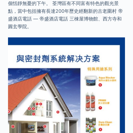
個恬靜無憂的下午。 荃灣區有不同富有特色的觀光景
點，當中包括擁有長達200年歷史經翻新的古老圍村 帝
盛酒店電話 — 帝盛酒店電話 三棟屋博物館、西方寺和
圓玄學院。