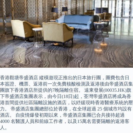
香港觀塘帝盛酒店 縱橫遊現正推出的日本旅行團，團費包含日
本簽證、機票、返港前一次免費核酸檢測及返港後由帝盛酒店集
團旗下香港酒店所提供的7晚隔離住宿。 遠東發展(00035.HK)旗
下帝盛酒店集團表示，由今日(18日)起，荃灣帝盛酒店將成為香
港首間提供社區隔離設施的酒店，以紓緩現時香港醫療系統的壓
力。 帝盛酒店集團總部位於香港，在全球超過 25 個城市均設有
酒店。 自疫情爆發初期以來，帝盛酒店集團已合共接待超過
4000 名醫護人員和前線工作者，以及15萬名需要隔離的返港客
人。