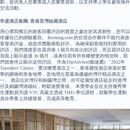
劃，提供免入息審查或入息審查資助，以支持專上學生參與海外
交流活動。
帝盛酒店集團: 香港荃灣絲麗酒店
用心撰寫獨立的旅客回覆評語的寶貴之處在於其原創性，您可以
依據自己的經驗書寫。 Booking.com 的住宿合作夥伴不能代表旅
客發表評論，或提供獎勵換取好評。 為確保顧客能找到實用的
評語，我們僅接受在退房後 3 個月內送出的評語，而且當評語在
頁面上顯示超過 36 個月，或者住宿有所有權變更的情況時，我
們就會停止顯示這些評語。 作為TripAdvisor(貓途鷹) 「2022年
Travellers’ Choice」獎項獲獎酒店之一，香港麗悅酒店座落於繁
華的購物和美食地帶，是地理位置最為優越的灣仔精品酒店之
一。 酒店位於灣仔和銅鑼灣之間，你可從麗悅酒店徒步到達灣
仔及銅鑼灣港鐵站，輕鬆遊覽香港。 本獎學金旨在支持優秀學
生運動員升讀 VTC 高級文憑或 THEi 學位課程，鼓勵學生運動
員在學業上持續發展，完成高等教育。