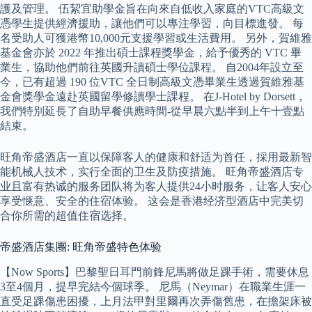
護及管理。 伍絜宜助學金旨在向來自低收入家庭的VTC高級文
憑學生提供經濟援助，讓他們可以專注學習，向目標進發。 每
名受助人可獲港幣10,000元支援學習或生活費用。 另外，賀維雅
基金會亦於 2022 年推出碩士課程獎學金，給予優秀的 VTC 畢
業生，協助他們前往英國升讀碩士學位課程。 自2004年設立至
今，已有超過 190 位VTC 全日制高級文憑畢業生透過賀維雅基
金會獎學金遠赴英國留學修讀學士課程。 在J-Hotel by Dorsett，
我們特別延長了自助早餐供應時間-從早晨六點半到上午十壹點
結束。
旺角帝盛酒店一直以保障客人的健康和舒适为首任，採用最新智
能机械人技术，实行全面的卫生及防疫措施。 旺角帝盛酒店专
业且富有热诚的服务团队将为客人提供24小时服务，让客人安心
享受惬意、安全的住宿体验。 这会是香港经济型酒店中完美切
合你所需的超值住宿选择。
帝盛酒店集團: 旺角帝盛特色体验
【Now Sports】巴黎聖日耳門前鋒尼馬將做足踝手術，需要休息
3至4個月，提早完結今個球季。 尼馬（Neymar）在職業生涯一
直受足踝傷患困擾，上月法甲對里爾再次弄傷舊患，在擔架床被