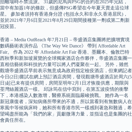
抬離場時不禁流淚。 31歲的尼馬與PSG的合約在2025年完結，
當中有加簽1年的條款，但盛傳PSG希望在今年夏天賣走這位球
星。 參加者須持有香港身分證 (包括永久和非永久香港居民)，
並於2021年7月6日至2021年8月29日期間接種第一劑或第二劑新
冠疫苗。
香港 – Media OutReach 年7月21日 – 帝盛酒店集團將把擴增實境
數碼藝術表演作品 《The Way We Dance》 帶到 Affordable Art
Fair。 作為 2022 年 Affordable Art Fair 香港、墨爾本、倫敦巴特
西秋季和新加坡展覽的全球獨家酒店合作夥伴，帝盛酒店集團一
直相信藝術和科技的力量可以將人們凝聚在一起。 另外，雖然
觀塘帝盛酒店早前表示無意成為政府指定檢疫酒店，但東網記者
今日(2日)嘗試在網上預訂酒店房間，發現觀塘帝盛酒店於周六(5
日)起已未有提供房間，房間至明年2月1日才恢復供應，期限與
荃灣絲麗酒店一樣。 邱詠筠在信中寫到，在第五波疫情的衝擊
下，本港感染人數激增，醫療系統面臨嚴峻挑戰。 她作為一名
新冠康復者，深知病痛所帶來的不適，所以當看到有無數病人在
寒風中等候病床時，她和所有香港市民一樣感到著急和難過，希
望竭盡所能為「我們的家」貢獻微薄力量，並指這也是集團的社
會責任所在。