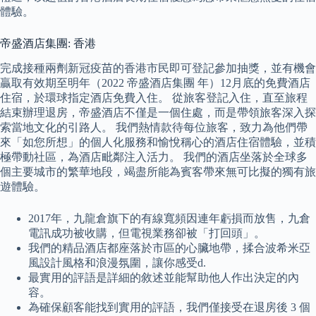
體驗。
帝盛酒店集團: 香港
完成接種兩劑新冠疫苗的香港市民即可登記參加抽獎，並有機會
贏取有效期至明年（2022 帝盛酒店集團 年）12月底的免費酒店
住宿，於環球指定酒店免費入住。 從旅客登記入住，直至旅程
結束辦理退房，帝盛酒店不僅是一個住處，而是帶領旅客深入探
索當地文化的引路人。 我們熱情款待每位旅客，致力為他們帶
來「如您所想」的個人化服務和愉悅稱心的酒店住宿體驗，並積
極帶動社區，為酒店毗鄰注入活力。 我們的酒店坐落於全球多
個主要城市的繁華地段，竭盡所能為賓客帶來無可比擬的獨有旅
遊體驗。
2017年，九龍倉旗下的有線寬頻因連年虧損而放售，九倉
電訊成功被收購，但電視業務卻被「打回頭」。
我們的精品酒店都座落於市區的心臟地帶，揉合波希米亞
風設計風格和浪漫氛圍，讓你感受d.
最實用的評語是詳細的敘述並能幫助他人作出決定的內
容。
為確保顧客能找到實用的評語，我們僅接受在退房後 3 個