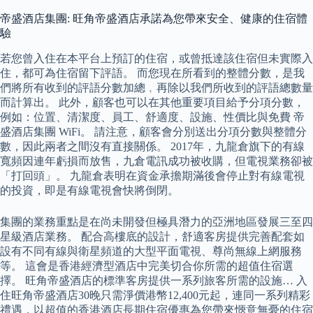
帝盛酒店集團: 旺角帝盛酒店承諾為您帶來安全、健康的住宿體
驗
若您曾入住在本平台上預訂的住宿，或曾抵達該住宿但未實際入
住，都可為住宿留下評語。 而您現在所看到的整體分數，是我
們將所有收到的評語分數加總﹐再除以我們所收到的評語總數量
而計算出。 此外，顧客也可以在其他重要項目給予分項分數，
例如：位置、清潔度、員工、舒適度、設施、性價比與免費 帝
盛酒店集團 WiFi。 請注意，顧客會分別送出分項分數與整體分
數，因此兩者之間沒有直接關係。 2017年，九龍倉旗下的有線
寬頻因連年虧損而放售，九倉電訊成功被收購，但電視業務卻被
「打回頭」。 九龍倉表明在資金承擔期滿後會停止對有線電視
的投資，即是有線電視會快將倒閉。
集團的業務重點是在尚未開發但極具潛力的亞洲地區發展三至四
星級酒店業務。 配合高樓底的設計，舒適客房提供完善配套如
設有不同有線與衛星頻道的大型平面電視、尊尚無線上網服務
等。 這會是香港經濟型酒店中完美切合你所需的超值住宿選
擇。 旺角帝盛酒店的標準客房提供一系列旅客所需的設施… 入
住旺角帝盛酒店30晚只需淨價港幣12,400元起，連同一系列精彩
禮遇，以超值的香港酒店長期住宿優惠為您帶來愜意無憂的住宿