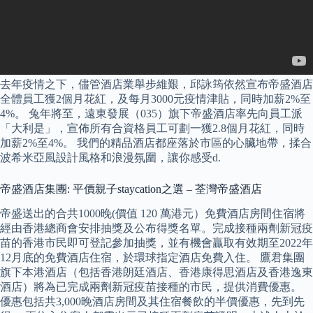
去年疫情之下，儘管酒店業舉步維艱，邱詠筠依然宣布帝盛酒店
全體員工獲2個月花紅，及每月3000元疫情津貼，同時加薪2%至
4%。 兔年將至，遠東發展（035）旗下帝盛酒店率先向員工派
「大利是」，宣佈所有合資格員工可劃一獲2.8個月花紅，同時
加薪2%至4%。 我們的精品酒店都座落於市區的心臟地帶，揉合
波希米亞風設計風格和浪漫氛圍，讓你感受d.
帝盛酒店集團: 平價親子staycation之選 – 荃灣帝盛酒店
帝盛送出的合共1000晚(價值 120 萬港元）免費酒店房間住宿將
經由香港總商會安排抽獎及公布得獎名單。完成接種兩劑新冠疫
苗的香港市民即可登記參加抽獎，並有機會贏取有效期至2022年
12月底的免費酒店住宿，於環球指定酒店免費入住。 鷹君集團
旗下本港酒店（包括香港朗廷酒店、香港康得思酒店及香港逸東
酒店）將為已完成兩劑新冠疫苗接種的市民，提供消費優惠。
優惠包括共3,000晚酒店房間及其住宿餐飲的半價優惠，先到先