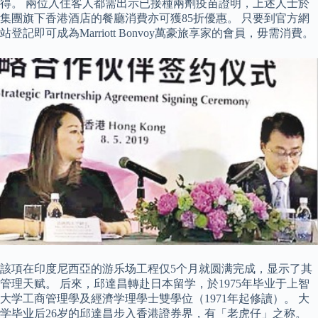
得。 兩位入住客人都需出示已接種兩劑疫苗證明，上述人士於
集團旗下香港酒店的餐廳消費亦可獲85折優惠。 只要到官方網
站登記即可成為Marriott Bonvoy萬豪旅享家的會員，毋需消費。
該項在印度尼西亞的游乐场工程仅5个月就圆满完成，显示了其
管理天赋。 后來，邱達昌轉赴日本留学，於1975年毕业于上智
大学工商管理學及經濟学理學士雙學位（1971年起修讀）。 大
学毕业后26岁的邱達昌步入香港證券界，有「老虎仔」之称。