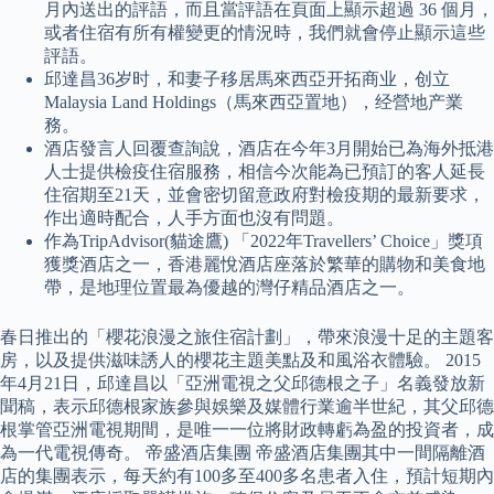
月內送出的評語，而且當評語在頁面上顯示超過 36 個月，
或者住宿有所有權變更的情況時，我們就會停止顯示這些
評語。
邱達昌36岁时，和妻子移居馬來西亞开拓商业，创立
Malaysia Land Holdings（馬來西亞置地），经營地产業
務。
酒店發言人回覆查詢說，酒店在今年3月開始已為海外抵港
人士提供檢疫住宿服務，相信今次能為已預訂的客人延長
住宿期至21天，並會密切留意政府對檢疫期的最新要求，
作出適時配合，人手方面也沒有問題。
作為TripAdvisor(貓途鷹) 「2022年Travellers’ Choice」獎項
獲獎酒店之一，香港麗悅酒店座落於繁華的購物和美食地
帶，是地理位置最為優越的灣仔精品酒店之一。
春日推出的「櫻花浪漫之旅住宿計劃」，帶來浪漫十足的主題客
房，以及提供滋味誘人的櫻花主題美點及和風浴衣體驗。 2015
年4月21日，邱達昌以「亞洲電視之父邱德根之子」名義發放新
聞稿，表示邱德根家族參與娛樂及媒體行業逾半世紀，其父邱德
根掌管亞洲電視期間，是唯一一位將財政轉虧為盈的投資者，成
為一代電視傳奇。 帝盛酒店集團 帝盛酒店集團其中一間隔離酒
店的集團表示，每天約有100多至400多名患者入住，預計短期內