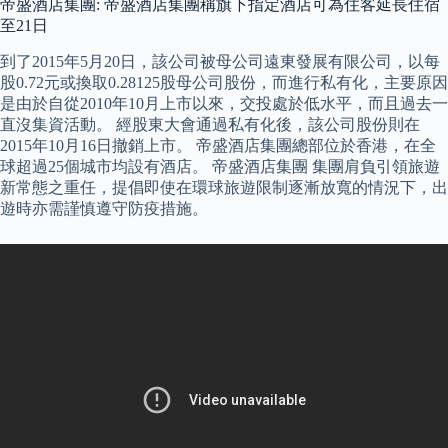
帝盛酒店集團: 帝盛酒店集團稱旗下指定酒店可為住客延長住宿
至21日
到了2015年5月20日，該公司被母公司遠東發展有限公司，以每
股0.72元或換取0.28125股母公司股份，而進行私有化，主要原因
是由於自從2010年10月上市以來，交投處於低水平，而且過去一
直沒集資活動。 經股東大會通過私有化後，該公司股份則在
2015年10月16日撤銷上市。 帝盛酒店集團總部位於香港，在全
球超過25個城市均設有酒店。 帝盛酒店集團 集團肩負引領旅遊
新常態之重任，提倡即使在環球旅遊限制逐漸放寬的情況下，出
遊時亦需謹慎遵守防疫措施。