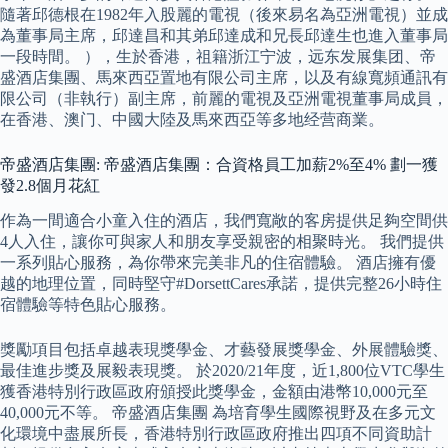
隨著邱德根在1982年入股麗的電視（後來易名為亞洲電視）並成
為董事局主席，邱達昌和其弟邱達成和兄長邱達生也進入董事局
一段時間。 ），生於香港，祖籍浙江宁波，远东发展集团、帝
盛酒店集團、馬來西亞置地有限公司主席，以及有線寬頻通訊有
限公司（非執行）副主席，前麗的電視及亞洲電視董事局成員，
在香港、澳门、中國大陸及馬來西亞等多地经营商業。
帝盛酒店集團: 帝盛酒店集團：合資格員工加薪2%至4% 劃一獲
發2.8個月花紅
作為一間適合小童入住的酒店，我們寬敞的客房提供足夠空間供
4人入住，讓你可與家人和朋友享受親密的相聚時光。 我們提供
一系列貼心服務，為你帶來完美非凡的住宿體驗。 酒店擁有優
越的地理位置，同時堅守#DorsettCares承諾，提供完整26小時住
宿體驗等特色貼心服務。
獎勵項目包括卓越表現獎學金、才藝發展獎學金、外展體驗獎、
最佳進步獎及展毅表現獎。 於2020/21年度，近1,800位VTC學生
獲香港特別行政區政府頒授此獎學金，金額由港幣10,000元至
40,000元不等。 帝盛酒店集團 為培育學生國際視野及在多元文
化環境中盡展所長，香港特別行政區政府推出四項不同資助計