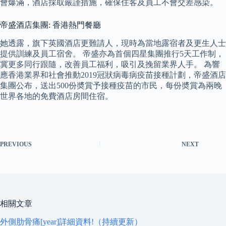
會爆滿，酒店採取嚴謹措施，確保住客及員工不會交差感染。
帝盛酒店集團: 香港熱門餐廳
她透露，旗下英國酒店更難請人，現時為當地露宿者及更生人士
提供訓練及員工宿舍。 帝盛亦為首個四星集團推行5天工作制，
冀更多同行跟隨，改善員工福利，吸引及挽留業界人手。 為響
應香港業界和社會推動2019冠狀病毒病疫苗接種計劃，帝盛酒店
集團公布，送出500份奬賞予接種疫苗的市民，每份奬賞為兩晚
世界各地的免費酒店房間住宿。
PREVIOUS
NEXT
相關文章
外側肋骨痛[year]詳細資料!（持續更新）