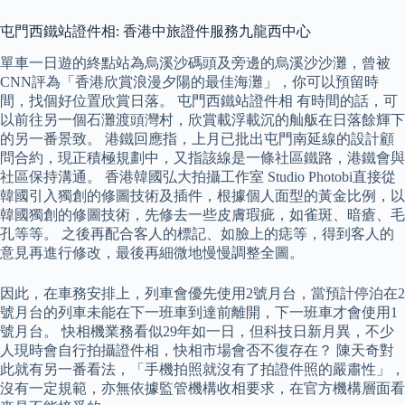
屯門西鐵站證件相: 香港中旅證件服務九龍西中心
單車一日遊的終點站為烏溪沙碼頭及旁邊的烏溪沙沙灘，曾被
CNN評為「香港欣賞浪漫夕陽的最佳海灘」，你可以預留時
間，找個好位置欣賞日落。 屯門西鐵站證件相 有時間的話，可
以前往另一個石灘渡頭灣村，欣賞載浮載沉的舢舨在日落餘輝下
的另一番景致。 港鐵回應指，上月已批出屯門南延線的設計顧
問合約，現正積極規劃中，又指該線是一條社區鐵路，港鐵會與
社區保持溝通。 香港韓國弘大拍攝工作室 Studio Photobi直接從
韓國引入獨創的修圖技術及插件，根據個人面型的黃金比例，以
韓國獨創的修圖技術，先修去一些皮膚瑕疵，如雀斑、暗瘡、毛
孔等等。 之後再配合客人的標記、如臉上的痣等，得到客人的
意見再進行修改，最後再細微地慢慢調整全圖。
因此，在車務安排上，列車會優先使用2號月台，當預計停泊在2
號月台的列車未能在下一班車到達前離開，下一班車才會使用1
號月台。 快相機業務看似29年如一日，但科技日新月異，不少
人現時會自行拍攝證件相，快相市場會否不復存在？ 陳天奇對
此就有另一番看法，「手機拍照就沒有了拍證件照的嚴肅性」，
沒有一定規範，亦無依據監管機構收相要求，在官方機構層面看