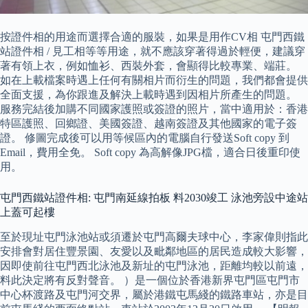
按證件相的用途而選擇合適的服裝，如果是用作CV相 屯門西鐵
站證件相 / 見工相等等用途，就不應該穿著得過於輕便，建議穿
著有領上衣，例如恤衫、西裝外套，會顯得比較專業、端莊。
如在上載檔案時遇上任何有關相片而衍生的問題，我們都會提供
全面支援，為你跟進及解決上載時遇到因相片所產生的問題。
服務完結後加購不同國家護照或簽證的照片，當中適用於：香港
特區護照、回鄉證、美國簽證、越南簽證及其他國家的電子簽
證。 修圖完成後可以用等候區內的電腦自行發送Soft copy 到
Email，費用全免。 Soft copy 為高解像JPG檔，適合日後重印使
用。
屯門西鐵站證件相: 屯門南延線拍板 料2030竣工 泳池旁設中途站
上蓋可起樓
至於現址屯門泳池站或須遷於屯門高爾夫球中心，李家偉則指此
安排會對居住豐景園、友愛以及毗鄰地區的居民造成較大影響，
因即使前往屯門西北泳池及新址的屯門泳池，距離均較以前遠，
料此決定將有反對聲音。 ）是一個位於香港新界屯門區屯門市
中心杯渡路及屯門河交界，屬於港鐵屯馬綫的鐵路車站，亦是目