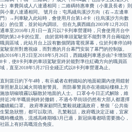
士）車費與成人八達通相同；二維碼特惠車費（小童及長者）則
與小童八達通相同。 號月台：屯馬綫烏溪沙方向（右→左邊車
門）→列車駛入此站時，會使用月台第1-8卡（往烏溪沙方向數
起）的位置，並於站內調頭。 但在九廣西鐵自2003年12月20日
通車至2016年1月1日一直只以7卡列車營運時，只會使用月台中
間的第2-8卡的位置。 由於當時車頭駕駛室不能對準月台兩端的
職員區域，此站月台上設有數個閉路電視屏幕，位於列車停泊時
駕駛室所對應視線，而對應的月台幕門安裝了幕門的控制版。
由2016年1月2日至2018年5月26日，西鐵綫列車逐步由7卡增加至
8卡，使8卡列車的車頭駕駛室終於能對準往紅磡方向的職員區
域，直至2018年5月27日全綫正式以8卡列車營運為止。
直到當日約下午4時，有示威者在輕鐵站的地面範圍內使用鐳射
筆照射及以滅火筒噴射警員。 而防暴警員亦在港鐵站樓梯上方
施放胡椒噴霧以驅散於地面的人士。 口罩令今日正式解除，維
持近2年半嘅規例終於撤銷，不過今早街頭仍然有大部人都選擇
繼續戴口罩。 政府專家顧問孔繁毅就建議政府，整個「公共衞
生緊急狀態」都可以取消。 孔繁毅話，政府嘅決定正確，宜家
嘅時機成熟，流感高峰期喺3月已過，新冠病毒都唔需要擔心，
社區上有好高嘅混合免疫。