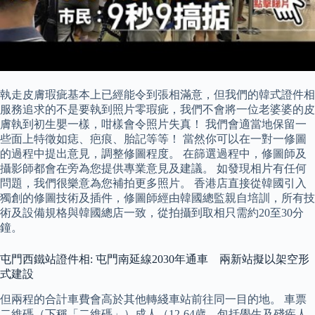
執走皮膚瑕疵基本上已經能令到張相滿意，但我們的韓式證件相
服務追求的不是要執到照片零瑕疵，我們不會將一位老婆婆的皮
膚執到初生嬰一樣，咁樣會令照片失真！ 我們會適當地保留一
些面上特徵如痣、疤痕、胎記等等！ 當然你可以在一對一修圖
的過程中提出意見，調整修圖程度。 在篩選過程中，修圖師及
攝影師都會在旁為您提供專業意見及建議。 如發現相片有任何
問題，我們很樂意為您補拍更多照片。 香港店直接從韓國引入
獨創的修圖技術及插件，修圖師經由韓國總監親自培訓，所有技
術及設備規格與韓國總店一致，從拍攝到取相只需約20至30分
鐘。
屯門西鐵站證件相: 屯門南延線2030年通車 兩新站擬以架空形
式建設
但兩程的合計車費會高於其他轉綫車站前往同一目的地。 車票
二維碼（下稱「二維碼」）成人（12-64歲，包括學生及殘疾人