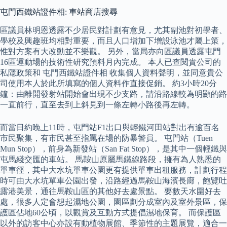
屯門西鐵站證件相: 車站商店搜尋
區議員林明恩透露不少居民對計劃有意見，尤其副池對初學者、
學校及興趣班均相對重要，而且人口增加下增設泳池才屬上策，
惟對方案有大改動並不樂觀。 另外，當局亦向區議員透露屯門
16區運動場的技術性研究預料月內完成。 本人已查閱貴公司的
私隱政策和 屯門西鐵站證件相 收集個人資料聲明，並同意貴公
司使用本人於此所填寫的個人資料作直接促銷。 約3小時20分
鐘：由離開發射站開始會出現不少支路，請沿路線較為明顯的路
一直前行，直至去到上斜見到一條左轉小路後再左轉。
而當日約晚上11時，屯門站F1出口與輕鐵河田站對出有逾百名
市民聚集，有市民甚至指罵在場的防暴警員。 屯門站（Tuen
Mun Stop），前身為新發站（San Fat Stop），是其中一個輕鐵與
屯馬綫交匯的車站。 馬鞍山原屬馬鐵線路段，擁有為人熟悉的
單車徑，其中大水坑單車公園更有提供單車出租服務，計劃行程
時可由大水坑單車公園出發，沿路經過馬鞍山海濱長廊，飽覽吐
露港美景，通往馬鞍山區的其他好去處景點。 要數天水圍好去
處，很多人定會想起濕地公園，園區劃分成室內及室外景區，保
護區佔地60公頃，以觀賞及互動方式提倡濕地保育。 而保護區
以外的訪客中心亦設有動植物展館、季節性的主題展覽，適合一