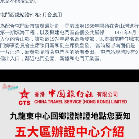
來是不能接受的。
屯門西鐵站證件相: 月台應用
為配合屯門新市鎮發展計劃，香港政府1966年開始在青山灣進行
第一期填海工程，以及興建屯門區首個公共屋邨——1971年9月
入伙的青山邨，該邨於1974年易名為新發邨，以表揚當時任職屯
門鄉事委員會主席陳日新和副主席劉皇發。 當時屋邨南面仍是
一片汪洋，新發邨見證著屯門區的滄海桑田。 屯門站現時設有9
個出入口，鄰近屯門公園、新墟和屯門工業區。