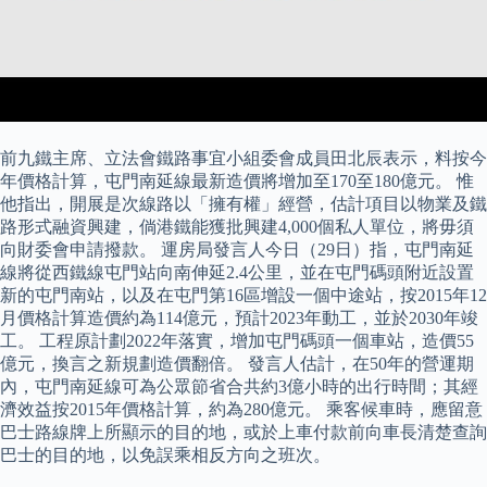
前九鐵主席、立法會鐵路事宜小組委會成員田北辰表示，料按今
年價格計算，屯門南延線最新造價將增加至170至180億元。 惟
他指出，開展是次線路以「擁有權」經營，估計項目以物業及鐵
路形式融資興建，倘港鐵能獲批興建4,000個私人單位，將毋須
向財委會申請撥款。 運房局發言人今日（29日）指，屯門南延
線將從西鐵線屯門站向南伸延2.4公里，並在屯門碼頭附近設置
新的屯門南站，以及在屯門第16區增設一個中途站，按2015年12
月價格計算造價約為114億元，預計2023年動工，並於2030年竣
工。 工程原計劃2022年落實，增加屯門碼頭一個車站，造價55
億元，換言之新規劃造價翻倍。 發言人估計，在50年的營運期
內，屯門南延線可為公眾節省合共約3億小時的出行時間；其經
濟效益按2015年價格計算，約為280億元。 乘客候車時，應留意
巴士路線牌上所顯示的目的地，或於上車付款前向車長清楚查詢
巴士的目的地，以免誤乘相反方向之班次。