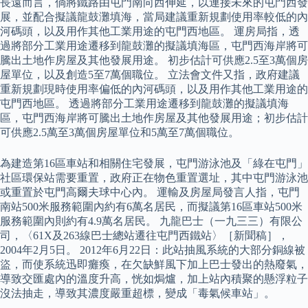
長遠而言，倘將鐵路由屯門南向西伸延，以連接未來的屯門西發
展，並配合擬議龍鼓灘填海，當局建議重新規劃使用率較低的內
河碼頭，以及用作其他工業用途的屯門西地區。 運房局指，透
過將部分工業用途遷移到龍鼓灘的擬議填海區，屯門西海岸將可
騰出土地作房屋及其他發展用途。 初步估計可供應2.5至3萬個房
屋單位，以及創造5至7萬個職位。 立法會文件又指，政府建議
重新規劃現時使用率偏低的內河碼頭，以及用作其他工業用途的
屯門西地區。 透過將部分工業用途遷移到龍鼓灘的擬議填海
區，屯門西海岸將可騰出土地作房屋及其他發展用途；初步估計
可供應2.5萬至3萬個房屋單位和5萬至7萬個職位。
為建造第16區車站和相關住宅發展，屯門游泳池及「綠在屯門」
社區環保站需要重置，政府正在物色重置選址，其中屯門游泳池
或重置於屯門高爾夫球中心內。 運輸及房屋局發言人指，屯門
南站500米服務範圍內約有6萬名居民，而擬議第16區車站500米
服務範圍內則約有4.9萬名居民。 九龍巴士（一九三三）有限公
司，〈61X及263線巴士總站遷往屯門西鐵站〉［新聞稿］，
2004年2月5日。 2012年6月22日：此站抽風系統的大部分銅線被
盜，而使系統迅即癱瘓，在欠缺鮮風下加上巴士發出的熱廢氣，
導致交匯處內的溫度升高，恍如焗爐，加上站內積聚的懸浮粒子
沒法抽走，導致其濃度嚴重超標，變成「毒氣候車站」。