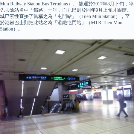
Mun Railway Station Bus Terminus）。 龍運於2017年8月下旬，率
先去除站名中「鐵路」一詞，而九巴則於同年9月上旬才跟隨。
城巴索性直接了當稱之為「屯門站」（Tuen Mun Station），至
於港鐵巴士則把此站名為「港鐵屯門站」（MTR Tuen Mun
Station）。