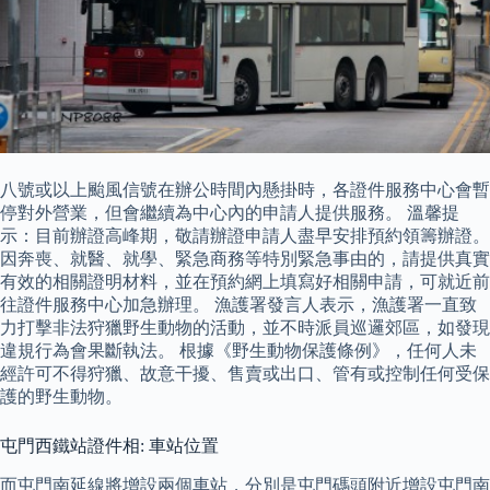
八號或以上颱風信號在辦公時間內懸掛時，各證件服務中心會暫
停對外營業，但會繼續為中心內的申請人提供服務。 溫馨提
示：目前辦證高峰期，敬請辦證申請人盡早安排預約領籌辦證。
因奔喪、就醫、就學、緊急商務等特別緊急事由的，請提供真實
有效的相關證明材料，並在預約網上填寫好相關申請，可就近前
往證件服務中心加急辦理。 漁護署發言人表示，漁護署一直致
力打擊非法狩獵野生動物的活動，並不時派員巡邏郊區，如發現
違規行為會果斷執法。 根據《野生動物保護條例》，任何人未
經許可不得狩獵、故意干擾、售賣或出口、管有或控制任何受保
護的野生動物。
屯門西鐵站證件相: 車站位置
而屯門南延線將增設兩個車站，分別是屯門碼頭附近增設屯門南