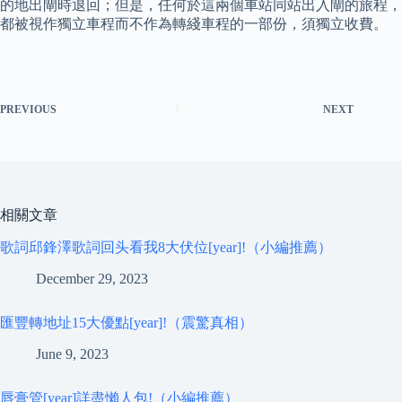
的地出閘時退回；但是，任何於這兩個車站同站出入閘的旅程，
都被視作獨立車程而不作為轉綫車程的一部份，須獨立收費。
PREVIOUS
NEXT
相關文章
歌詞邱鋒澤歌詞回头看我8大伏位[year]!（小編推薦）
December 29, 2023
匯豐轉地址15大優點[year]!（震驚真相）
June 9, 2023
唇膏管[year]詳盡懶人包!（小編推薦）