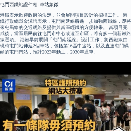
屯門西鐵站證件相: 車站象徵
港鐵表示歡迎政府的決定，並會展開項目設計的招標工作。 港
鐵行政總裁金澤培表示，屯門南延線將進一步加強西鐵線，即將
來屯馬線的交通網絡及提供與當區輕鐵的方便轉乘。 當項目完
成後，當區居民前往屯門市中心或遠至市區，將有多一個新鐵路
線選項。 港鐵早前展開「屯門南延線」設計工作，將西鐵線由
現時屯門站伸延2個車站，包括第16區中途站，以及直達屯門碼
頭的屯門南站，預計2023年動工，2030年通車。