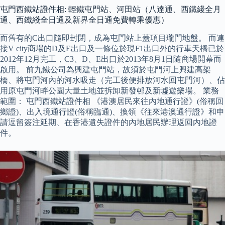
屯門西鐵站證件相: 輕鐵屯門站、河田站（八達通、西鐵綫全月
通、西鐵綫全日通及新界全日通免費轉乘優惠）
而舊有的C出口隨即封閉，成為屯門站上蓋項目瓏門地盤。 而連
接V city商場的D及E出口及一條位於現F1出口外的行車天橋已於
2012年12月完工，C3、D、E出口於2013年8月1日隨商場開幕而
啟用。 前九鐵公司為興建屯門站，故須於屯門河上興建高架
橋、將屯門河內的河水吸走（完工後便排放河水回屯門河）、佔
用原屯門河畔公園大量土地並拆卸新發邨及新墟遊樂場。 業務
範圍： 屯門西鐵站證件相 《港澳居民來往內地通行證》(俗稱回
鄉證)、出入境通行證(俗稱臨通)、換領《往來港澳通行證》和申
請逗留簽注延期、在香港遺失證件的內地居民辦理返回內地證
件。