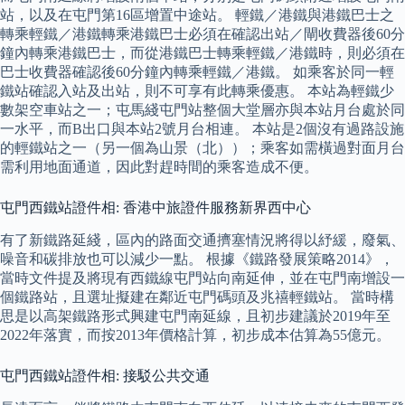
站，以及在屯門第16區增置中途站。 輕鐵／港鐵與港鐵巴士之
轉乘輕鐵／港鐵轉乘港鐵巴士必須在確認出站／閘收費器後60分
鐘內轉乘港鐵巴士，而從港鐵巴士轉乘輕鐵／港鐵時，則必須在
巴士收費器確認後60分鐘內轉乘輕鐵／港鐵。 如乘客於同一輕
鐵站確認入站及出站，則不可享有此轉乘優惠。 本站為輕鐵少
數架空車站之一；屯馬綫屯門站整個大堂層亦與本站月台處於同
一水平，而B出口與本站2號月台相連。 本站是2個沒有過路設施
的輕鐵站之一（另一個為山景（北））；乘客如需橫過對面月台
需利用地面通道，因此對趕時間的乘客造成不便。
屯門西鐵站證件相: 香港中旅證件服務新界西中心
有了新鐵路延綫，區內的路面交通擠塞情況將得以紓緩，廢氣、
噪音和碳排放也可以減少一點。 根據《鐵路發展策略2014》，
當時文件提及將現有西鐵線屯門站向南延伸，並在屯門南增設一
個鐵路站，且選址擬建在鄰近屯門碼頭及兆禧輕鐵站。 當時構
思是以高架鐵路形式興建屯門南延線，且初步建議於2019年至
2022年落實，而按2013年價格計算，初步成本估算為55億元。
屯門西鐵站證件相: 接駁公共交通