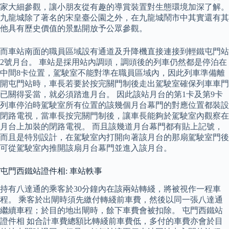
家大細參觀，讓小朋友從有趣的導賞裝置對生態環境加深了解。
九龍城除了著名的宋皇臺公園之外，在九龍城鬧市中其實還有其
他具有歷史價值的景點開放予公眾參觀。
而車站南面的職員區域設有通道及升降機直接連接到輕鐵屯門站
2號月台。 車站是採用站內調頭，調頭後的列車仍然都是停泊在
中間8卡位置，駕駛室不能對準在職員區域內，因此列車準備離
開屯門站時，車長若要於按完關門制後走出駕駛室確保列車車門
已關得妥當，就必須踏進月台。 因此該站月台的第1卡及第9卡
列車停泊時駕駛室所有位置的該幾個月台幕門的對應位置都裝設
閉路電視，當車長按完關門制後，讓車長能夠於駕駛室內觀察在
月台上加裝的閉路電視。 而且該幾道月台幕門都有貼上記號，
而且是特別設計，在駕駛室內打開向著該月台的那扇駕駛室門後
可從駕駛室內推開該扇月台幕門並進入該月台。
屯門西鐵站證件相: 車站軼事
持有八達通的乘客於30分鐘內在該兩站轉綫，將被視作一程車
程。 乘客於出閘時須先繳付轉綫前車費，然後以同一張八達通
繼續車程；於目的地出閘時，餘下車費會被扣除。 屯門西鐵站
證件相 如合計車費總額比轉綫前車費低，多付的車費亦會於目