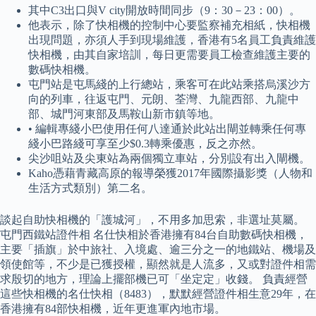
其中C3出口與V city開放時間同步（9：30－23：00）。
他表示，除了快相機的控制中心要監察補充相紙，快相機
出現問題，亦須人手到現場維護，香港有5名員工負責維護
快相機，由其自家培訓，每日更需要員工檢查維護主要的
數碼快相機。
屯門站是屯馬綫的上行總站，乘客可在此站乘搭烏溪沙方
向的列車，往返屯門、元朗、荃灣、九龍西部、九龍中
部、城門河東部及馬鞍山新市鎮等地。
• 編輯專綫小巴使用任何八達通於此站出閘並轉乘任何專
綫小巴路綫可享至少$0.3轉乘優惠，反之亦然。
尖沙咀站及尖東站為兩個獨立車站，分別設有出入閘機。
Kaho憑藉青藏高原的報導榮獲2017年國際攝影獎（人物和
生活方式類別）第二名。
談起自助快相機的「護城河」，不用多加思索，非選址莫屬。
屯門西鐵站證件相 名仕快相於香港擁有84台自助數碼快相機，
主要「插旗」於中旅社、入境處、逾三分之一的地鐵站、機場及
領使館等，不少是已獲授權，顯然就是人流多，又或對證件相需
求殷切的地方，理論上擺部機已可「坐定定」收錢。 負責經營
這些快相機的名仕快相（8483），默默經營證件相生意29年，在
香港擁有84部快相機，近年更進軍內地市場。