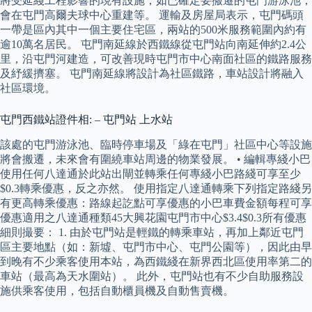
將受延綫工程影響的現有設施，如已確定要搬遷的屯門游泳池，
會在屯門高爾夫球中心重建等。 運輸及房屋局表示，屯門碼頭
一帶是區內其中一個主要住宅區，兩站的500米服務範圍內約有
逾10萬名居民。 屯門南延線於西鐵線從屯門站向南延伸約2.4公
里，沿屯門河建造，可改善現時屯門市中心南面社區的鐵路服務
及紓緩擠塞。 屯門南延線將設計為社區鐵路，車站設計將融入
社區環境。
屯門西鐵站證件相: – 屯門站 上水站
該處的屯門游泳池、臨時停車場及「綠在屯門」社區中心等設施
將會搬遷，未來會有圍繞車站周邊的物業發展。 • 編輯專綫小巴
使用任何八達通於此站出閘並轉乘任何專綫小巴路綫可享至少
$0.3轉乘優惠，反之亦然。 使用指定八達通轉乘下列指定路綫另
有更高轉乘優惠：路線起訖點可享優惠的小巴車費金額每程可享
優惠適用之八達通種類45大興花園屯門市中心$3.4$0.3所有優惠
細則撮要： 1. 由於屯門站是輕鐵的轉乘車站，再加上鄰近屯門
區主要地點（如：新墟、屯門市中心、屯門公園等），因此由早
到晚有不少乘客使用本站，為西鐵綫在新界西北區使用率第二的
車站（最高為天水圍站）。 此外，屯門站也有不少自助服務設
施供乘客使用，包括自動櫃員機及自動售賣機。