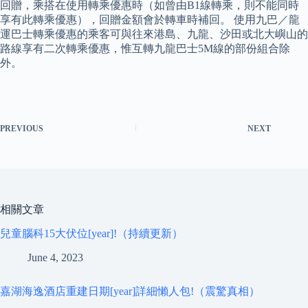
回贈，乘搭在使用轉乘優惠時（如曾由B1線轉乘，則不能同時
享有此轉乘優惠），回贈金額會於轉車時補回。 使用九巴／龍
運巴士轉乘優惠的乘客可與往來港島、九龍、沙田或北大嶼山的
路線享有二次轉乘優惠，惟互轉九龍巴士5M線的部份組合除
外。
PREVIOUS
NEXT
相關文章
兒童腦科15大伏位[year]!（持續更新）
June 4, 2023
嘉湖海逸酒店重建日期[year]詳細懶人包!（震驚真相）