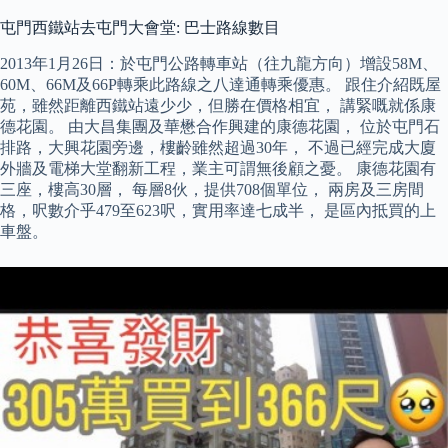
屯門西鐵站去屯門大會堂: 巴士路線數目
2013年1月26日：於屯門公路轉車站（往九龍方向）增設58M、
60M、66M及66P轉乘此路線之八達通轉乘優惠。 跟住介紹既屋
苑，雖然距離西鐵站遠少少，但勝在價格相宜， 講緊嘅就係康
德花園。 由大昌集團及華懋合作興建的康德花園， 位於屯門石
排路，大興花園旁邊，樓齡雖然超過30年， 不過已經完成大廈
外牆及電梯大堂翻新工程，業主可謂無後顧之憂。 康德花園有
三座，樓高30層， 每層8伙，提供708個單位， 兩房及三房間
格，呎數介乎479至623呎，實用率達七成半， 是區內抵買的上
車盤。