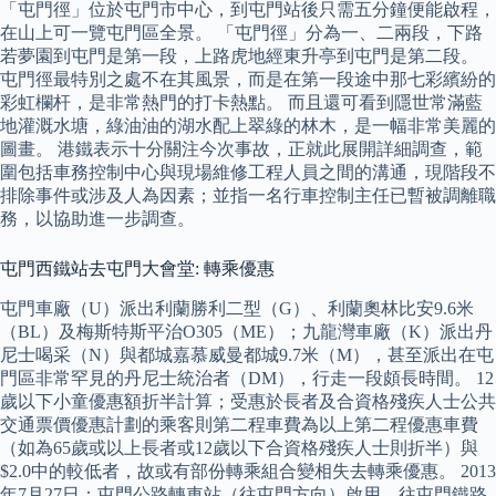
「屯門徑」位於屯門市中心，到屯門站後只需五分鐘便能啟程，
在山上可一覽屯門區全景。 「屯門徑」分為一、二兩段，下路
若夢園到屯門是第一段，上路虎地經東升亭到屯門是第二段。
屯門徑最特別之處不在其風景，而是在第一段途中那七彩繽紛的
彩虹欄杆，是非常熱門的打卡熱點。 而且還可看到隱世常滿藍
地灌溉水塘，綠油油的湖水配上翠綠的林木，是一幅非常美麗的
圖畫。 港鐵表示十分關注今次事故，正就此展開詳細調查，範
圍包括車務控制中心與現場維修工程人員之間的溝通，現階段不
排除事件或涉及人為因素；並指一名行車控制主任已暫被調離職
務，以協助進一步調查。
屯門西鐵站去屯門大會堂: 轉乘優惠
屯門車廠（U）派出利蘭勝利二型（G）、利蘭奧林比安9.6米
（BL）及梅斯特斯平治O305（ME）；九龍灣車廠（K）派出丹
尼士喝采（N）與都城嘉慕威曼都城9.7米（M），甚至派出在屯
門區非常罕見的丹尼士統治者（DM），行走一段頗長時間。 12
歲以下小童優惠額折半計算；受惠於長者及合資格殘疾人士公共
交通票價優惠計劃的乘客則第二程車費為以上第二程優惠車費
（如為65歲或以上長者或12歲以下合資格殘疾人士則折半）與
$2.0中的較低者，故或有部份轉乘組合變相失去轉乘優惠。 2013
年7月27日：屯門公路轉車站（往屯門方向）啟用，往屯門鐵路