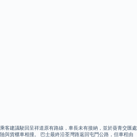
乘客建議駛回呈祥道原有路線，車長未有接納，並於葵青交匯處
險與貨櫃車相撞。 巴士最終沿荃灣路返回屯門公路，但車程由