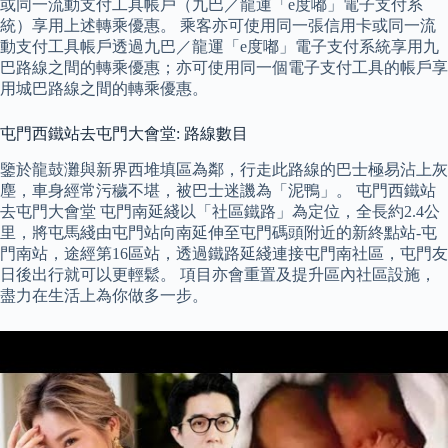
或同一流動支付工具帳戶（九巴／龍運「e度嘟」電子支付系
統）享用上述轉乘優惠。 乘客亦可使用同一張信用卡或同一流
動支付工具帳戶透過九巴／龍運「e度嘟」電子支付系統享用九
巴路線之間的轉乘優惠；亦可使用同一個電子支付工具的帳戶享
用城巴路線之間的轉乘優惠。
屯門西鐵站去屯門大會堂: 路線數目
鑒於龍鼓灘與新界西堆填區為鄰，行走此路線的巴士極易沾上灰
塵，車身經常污穢不堪，被巴士迷譏為「泥鴨」。 屯門西鐵站
去屯門大會堂 屯門南延綫以「社區鐵路」為定位，全長約2.4公
里，將屯馬綫由屯門站向南延伸至屯門碼頭附近的新終點站-屯
門南站，途經第16區站，透過鐵路延綫連接屯門南社區，屯門友
日後出行就可以更輕鬆。 項目亦會重置及提升區內社區設施，
盡力在生活上為你做多一步。