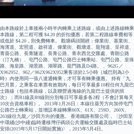
由本路線於上車後兩小時半內轉乘上述路線，或由上述路線轉乘
本路線，第二程可獲 $4.20 的折扣優惠，若第二程路線車費相等
或低於 $4.20，則免費轉車。 觀塘碼頭開經：偉業街、基業街、
海濱道、宏照道、啟祥道、偉業街、觀塘道、龍翔道、呈祥道、
青葵公路、長青隧道、長青公路、青衣西北交匯處、青朗公路
（汀九橋）、屯門公路、屯門公路巴士轉乘站、屯門公路、皇珠
路、海皇路、湖景路、湖翠路、龍門路及D4路。 、962G／
X962952、962／962X962X952乘客須於2.5小時（城巴則為2小
時）內使用同一張八達通轉乘，才可享有轉乘優惠。 持有「九
巴月票」之乘客在車票有效期內，每日可享最多10程任何九龍巴
士路線（包括本路線，以及聯營過海線的九龍巴士提供的班
次）；而B1線及B9線則分別每日可享最多各2程（不會計算每天
10次合資格車程）。 2013年1月26日：本線往葵芳方向加停屯門
公路巴士轉乘站，並增設本線轉乘60X、61X、259D、260X、
263線往九龍／沙田方向的優惠。 香港鐵路有限公司，〈沙田至
中環綫(沙中綫)臨時遷移灣仔碼頭公共運輸交匯處及臨時巴士站
安排(2015年5月17日開始實施)〉，2015年5月4日。