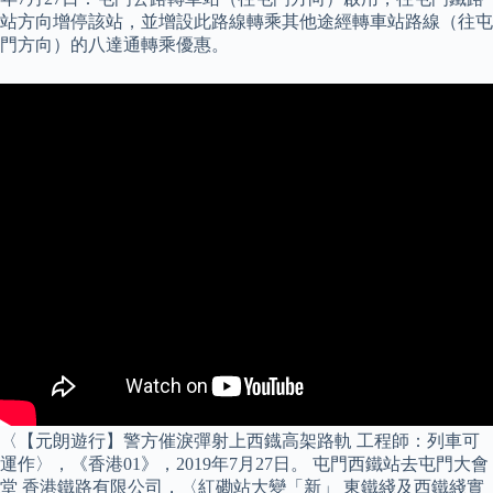
站方向增停該站，並增設此路線轉乘其他途經轉車站路線（往屯
門方向）的八達通轉乘優惠。
〈【元朗遊行】警方催淚彈射上西鐡高架路軌 工程師：列車可
運作〉，《香港01》，2019年7月27日。 屯門西鐵站去屯門大會
堂 香港鐵路有限公司，〈紅磡站大變「新」 東鐵綫及西鐵綫實