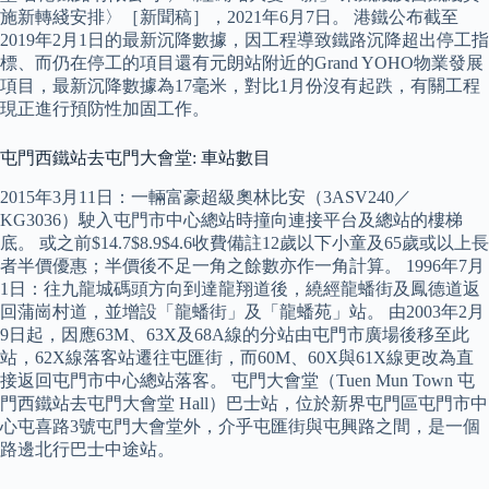
施新轉綫安排〉［新聞稿］，2021年6月7日。 港鐵公布截至
2019年2月1日的最新沉降數據，因工程導致鐵路沉降超出停工指
標、而仍在停工的項目還有元朗站附近的Grand YOHO物業發展
項目，最新沉降數據為17毫米，對比1月份沒有起跌，有關工程
現正進行預防性加固工作。
屯門西鐵站去屯門大會堂: 車站數目
2015年3月11日：一輛富豪超級奧林比安（3ASV240／
KG3036）駛入屯門市中心總站時撞向連接平台及總站的樓梯
底。 或之前$14.7$8.9$4.6收費備註12歲以下小童及65歲或以上長
者半價優惠；半價後不足一角之餘數亦作一角計算。 1996年7月
1日：往九龍城碼頭方向到達龍翔道後，繞經龍蟠街及鳳德道返
回蒲崗村道，並增設「龍蟠街」及「龍蟠苑」站。 由2003年2月
9日起，因應63M、63X及68A線的分站由屯門市廣場後移至此
站，62X線落客站遷往屯匯街，而60M、60X與61X線更改為直
接返回屯門市中心總站落客。 屯門大會堂（Tuen Mun Town 屯
門西鐵站去屯門大會堂 Hall）巴士站，位於新界屯門區屯門市中
心屯喜路3號屯門大會堂外，介乎屯匯街與屯興路之間，是一個
路邊北行巴士中途站。