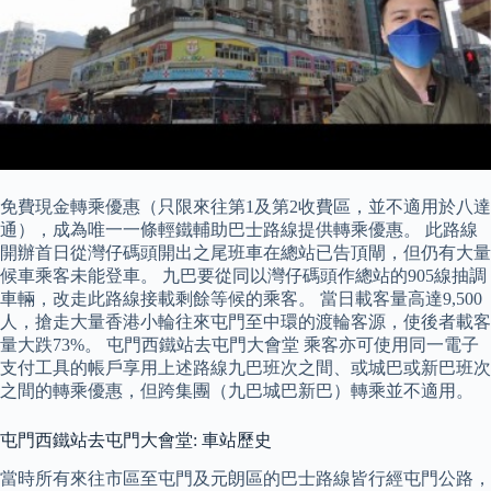
免費現金轉乘優惠（只限來往第1及第2收費區，並不適用於八達
通），成為唯一一條輕鐵輔助巴士路線提供轉乘優惠。 此路線
開辦首日從灣仔碼頭開出之尾班車在總站已告頂閘，但仍有大量
候車乘客未能登車。 九巴要從同以灣仔碼頭作總站的905線抽調
車輛，改走此路線接載剩餘等候的乘客。 當日載客量高達9,500
人，搶走大量香港小輪往來屯門至中環的渡輪客源，使後者載客
量大跌73%。 屯門西鐵站去屯門大會堂 乘客亦可使用同一電子
支付工具的帳戶享用上述路線九巴班次之間、或城巴或新巴班次
之間的轉乘優惠，但跨集團（九巴城巴新巴）轉乘並不適用。
屯門西鐵站去屯門大會堂: 車站歷史
當時所有來往市區至屯門及元朗區的巴士路線皆行經屯門公路，