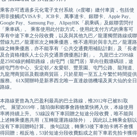
乘客亦可透過多元化電子支付系統（e度嘟）繳付車資，包括使
用非接觸式VISA卡、JCB卡、萬事達卡、銀聯卡、Apple Pay、
Google Pay、Samsung Pay、AlipayHK「易乘碼」及銀聯雲閃付
「乘車碼」。 乘客使用此付款方式，使用此支付方式的乘客可
享有中途下車之分段收費，以及與其他九巴／龍運獨營路線或聯
營線九巴／龍運班次之轉乘優惠，惟不適用於與非九巴／龍運路
線之轉乘優惠，亦不能享有「公共交通費用補貼計劃」及「長者
及合資格殘疾人士公共交通票價優惠計劃」。 九龍巴士259S線
是259D線的輔助路線，由屯門（龍門居）單向往觀塘碼頭，途
經屯門市中心、安定邨／友愛邨、豐景園、屯門公路、龍翔道、
九龍灣商貿區及觀塘商貿區，只於星期一至五上午繁忙時間提供
服務。 61X開辦時是新界西北唯一直達啟德機場及黃大仙的全日
路線。
本路線更曾為九巴盈利最高的巴士路線，惟2012年已被B1取
代。 展望2019年，隨珀御和鄉事會路物業快將入伙，本線使用
率將持續上升。 53線設有下車回贈之短途分段收費，唯不能與
上述轉乘優惠共用（互轉龍運路線除外），因此以上轉乘金額以
沒有下車回贈時計算。 換句話說，轉乘53後下車拍卡將不會獲
得回贈；相反地，53於短途分段收費點或之前下車若先拍卡獲得