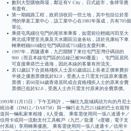
數到大型購物商場，鄰近有V City， 日式超市，食肆等應
有盡有。
第一期鐵路工程，政府須收回一些土地，其中包括位於荃
灣的華基工業中心，該工業中心在1981年落成，共有705個
單位。
乘搭屯馬綫往屯門的尾班車乘客，如需前往輕鐵河田至大
興北或澤豐至兆康及天水圍區沿途各站，請於兆康站下車
轉乘輕鐵610綫往屯門碼頭或751綫往友愛列車。
1997年，西隧通車，九巴開辦了來往屯門至灣仔碼頭的
960（而且本線屯門區的沿線已被960覆蓋），屯門區居民
可直接乘搭巴士過海，因此本線的客量有所流失。
若12歲以下合資格殘疾人士及65歲或以上長者正價車費折
半後之優惠票價低於$2.0，受惠人士只需支付該原來優惠
票價；若60至64歲香港居民或合資格殘疾人士的原來全費
票價已低於$2.0，受惠人士亦只需支付原來的全費票價。
1993年11月15日：下午五時許，一輛往九龍城碼頭方向的丹尼士
統治者（DM12／DA8758）與一輛行走九巴211線的巴士在龍翔
道與一輛私家車相撞，8人受傷。 乘客需使用同一張八達通卡／
信用卡或同一流動支付工具帳戶（九巴／龍運「e度嘟」電子支
付系統）享用轉乘優惠。 乘客需使用同一張八達通卡／信用卡