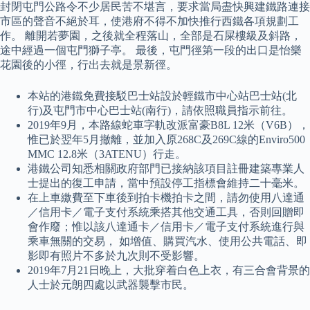
封閉屯門公路令不少居民苦不堪言，要求當局盡快興建鐵路連接
市區的聲音不絕於耳，使港府不得不加快推行西鐵各項規劃工
作。 離開若夢園，之後就全程落山，全部是石屎樓級及斜路，
途中經過一個屯門獅子亭。 最後，屯門徑第一段的出口是怡樂
花園後的小徑，行出去就是景新徑。
本站的港鐵免費接駁巴士站設於輕鐵市中心站巴士站(北
行)及屯門市中心巴士站(南行)，請依照職員指示前往。
2019年9月，本路線蛇車字軌改派富豪B8L 12米（V6B），
惟已於翌年5月撤離，並加入原268C及269C線的Enviro500
MMC 12.8米（3ATENU）行走。
港鐵公司知悉相關政府部門已接納該項目註冊建築專業人
士提出的復工申請，當中預設停工指標會維持二十毫米。
在上車繳費至下車後到拍卡機拍卡之間，請勿使用八達通
／信用卡／電子支付系統乘搭其他交通工具，否則回贈即
會作廢；惟以該八達通卡／信用卡／電子支付系統進行與
乘車無關的交易， 如增值、購買汽水、使用公共電話、即
影即有照片不多於九次則不受影響。
2019年7月21日晚上，大批穿着白色上衣，有三合會背景的
人士於元朗四處以武器襲擊市民。