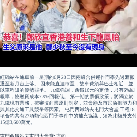
紅磡站在通車前一星期的6月20日因兩綫合併運作而率先過渡搬
遷至新月台上落。 因未能直達市區，故車費須與巴士相近，並
以車程短的優勢競爭。 九鐵強調，西鐵16元的定價，只有6%回
報率，較融資成本7.9%回報低。 第一期的票價政策，將獨立於
九鐵現有業務，按審慎商業原則制定，並會顧及市民負擔能力和
與其他交通工具競爭等因素。 屯門西鐵站去屯門大會堂 工程18
項合約共有27項類似西門子事件中的補充協議，須為此額外支付
15億3,600萬元。
屯門西鐵站去屯門大會堂: 方向