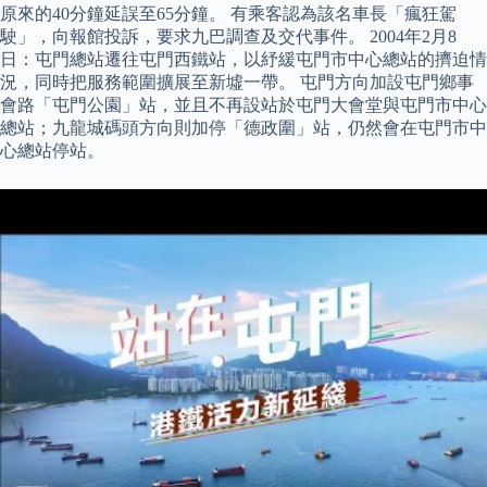
原來的40分鐘延誤至65分鐘。 有乘客認為該名車長「瘋狂駕
駛」，向報館投訴，要求九巴調查及交代事件。 2004年2月8
日：屯門總站遷往屯門西鐵站，以紓緩屯門市中心總站的擠迫情
況，同時把服務範圍擴展至新墟一帶。 屯門方向加設屯門鄉事
會路「屯門公園」站，並且不再設站於屯門大會堂與屯門市中心
總站；九龍城碼頭方向則加停「德政圍」站，仍然會在屯門市中
心總站停站。