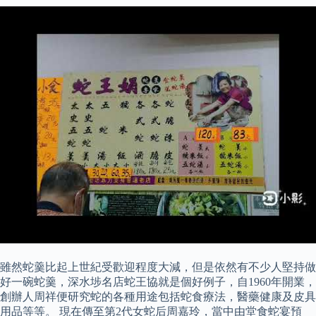
雖然蛇羹比起上世紀受歡迎程度大減，但是依然有不少人堅持做
好一碗蛇羹，深水埗名店蛇王協就是個好例子，自1960年開業，
創辦人周祥便研究蛇的各種用途包括蛇食療法，醫藥健康及皮具
用品等等。 現在傳至第2代女蛇后周嘉玲，當中由堂食蛇宴預