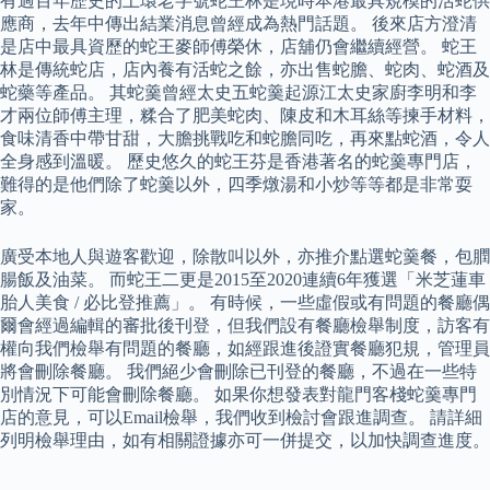
有過百年歷史的上環老字號蛇王林是現時本港最具規模的活蛇供
應商，去年中傳出結業消息曾經成為熱門話題。 後來店方澄清
是店中最具資歷的蛇王麥師傅榮休，店舖仍會繼續經營。 蛇王
林是傳統蛇店，店內養有活蛇之餘，亦出售蛇膽、蛇肉、蛇酒及
蛇藥等產品。 其蛇羹曾經太史五蛇羹起源江太史家廚李明和李
才兩位師傅主理，糅合了肥美蛇肉、陳皮和木耳絲等揀手材料，
食味清香中帶甘甜，大膽挑戰吃和蛇膽同吃，再來點蛇酒，令人
全身感到溫暖。 歷史悠久的蛇王芬是香港著名的蛇羹專門店，
難得的是他們除了蛇羹以外，四季燉湯和小炒等等都是非常耍
家。
廣受本地人與遊客歡迎，除散叫以外，亦推介點選蛇羹餐，包膶
腸飯及油菜。 而蛇王二更是2015至2020連續6年獲選「米芝蓮車
胎人美食 / 必比登推薦」。 有時候，一些虛假或有問題的餐廳偶
爾會經過編輯的審批後刊登，但我們設有餐廳檢舉制度，訪客有
權向我們檢舉有問題的餐廳，如經跟進後證實餐廳犯規，管理員
將會刪除餐廳。 我們絕少會刪除已刊登的餐廳，不過在一些特
別情況下可能會刪除餐廳。 如果你想發表對龍門客棧蛇羹專門
店的意見，可以Email檢舉，我們收到檢討會跟進調查。 請詳細
列明檢舉理由，如有相關證據亦可一併提交，以加快調查進度。