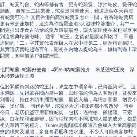
訂、蛇宴到會、蛇肉等都有售，更有蛇雞煲、涼拌蛇皮、煲仔蛇
腩飯。 自蛇王二結業後，蛇羹迷叫苦連天，難道這個冬天再沒
有蛇羹可吃？ 其實香港的高質蛇羹又怎止一間，有香港蛇羹店
更有米芝蓮加持，這次為你搜羅全港5大滋味蛇羹推介，其中一
間更推出即食古法燴蛇羹及燉湯湯包，讓大家即使在家也能享用
到這經典蛇羹滋味。 通常「蛇王」之後都是跟老闆名字，不過
這間的「二」字其實代表創辦人在家中排第二，頗為特別易記。
其實這店賣蛇超過百年，開初在內地以捉蛇為主，輾轉到過上環
開業，30年前落戶銅鑼灣區。
屯門蛇羹: 蛇羹好去處｜4間$50內蛇羹推介 米芝蓮蛇王良 深
水埗老店蛇王協
位於閣麟街斜路的蛇王芬，屹立在中環多年，已傳至第3代。 追
本溯源，先祖輩在國內當中醫，以蛇湯蛇酒為人客進補，及後來
到香港，推住木頭車擺賣蛇羹，最後入舖，為增加客源，增賣小
菜、煲仔飯。 時代再變，蛇羹的配方和味道都不曾改變，時至
今日，老店仍堅守用新鮮蛇肉，包括：過樹榕、飯鏟頭、三索
線、白花蛇和金腳帶，因每種蛇肉有不同滋補人體的成分，都是
祖先輩留下的秘方。 Tunice則提醒糯米飯通常會加入大量高脂高
鹽的臘肉及臘腸，多食會易肥和致水腫。 不少人可能會參加蛇