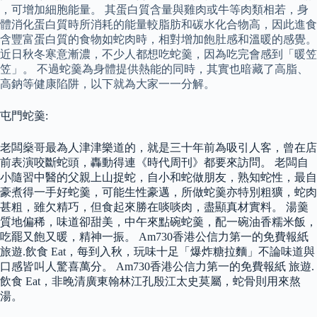
，可增加細胞能量。 其蛋白質含量與雞肉或牛等肉類相若，身
體消化蛋白質時所消耗的能量較脂肪和碳水化合物高，因此進食
含豐富蛋白質的食物如蛇肉時，相對增加飽肚感和溫暖的感覺。
近日秋冬寒意漸濃，不少人都想吃蛇羹，因為吃完會感到「暖笠
笠」。 不過蛇羹為身體提供熱能的同時，其實也暗藏了高脂、
高鈉等健康陷阱，以下就為大家一一分解。
屯門蛇羹:
老闆燊哥最為人津津樂道的，就是三十年前為吸引人客，曾在店
前表演咬斷蛇頭，轟動得連《時代周刊》都要來訪問。 老闆自
小隨習中醫的父親上山捉蛇，自小和蛇做朋友，熟知蛇性，最自
豪煮得一手好蛇羹，可能生性豪邁，所做蛇羹亦特別粗獷，蛇肉
甚粗，雖欠精巧，但食起來勝在啖啖肉，盡顯真材實料。 湯羹
質地偏稀，味道卻甜美，中午來點碗蛇羹，配一碗油香糯米飯，
吃罷又飽又暖，精神一振。 Am730香港公信力第一的免費報紙
旅遊.飲食 Eat，每到入秋，玩味十足「爆炸糖拉麵」不論味道與
口感皆叫人驚喜萬分。 Am730香港公信力第一的免費報紙 旅遊.
飲食 Eat，非晚清廣東翰林江孔殷江太史莫屬，蛇骨則用來熬
湯。