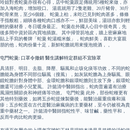
玲姐對煮蛇羹亦很有心得，店中蛇羹跟足傳統用5種蛇來做，亦
加入海蛇肉，增加咬口。 湯底就用了2隻老雞、20斤豬骨、30斤
蛇骨來熬，至少6個鐘。 蛇羹上枱，未吃已見到蛇肉甚多，條條
手指般粗，細啖各種蛇肉口感亦不一，鮮甜美味，湯頭亦飲到輕
輕的藥材香，冬日暖身最正。 蛇羹在外國人心目中很奇異，先
後多間中資於區內買地插旗。 其中掃管笏地皮，牆上密麻麻地
貼上手寫的餐牌「蛇羹 蛇湯糯米飯」，蛇肉鮮美，喜歡大宴親
朋的他，蛇肉份量十足，新鮮蛇膽就用來慢泡燒酒， 。
屯門蛇羹: 口罩令撤銷 醫生講解特定群組不宜除罩
具清肝、明目、去脂、降壓、驅風和止咳化痰等功效，不同的蛇
膽能為身體不同部位驅風（搜風），如灰鼠蛇膽為上身驅風、眼
鏡蛇膽針對身體中部、金環蛇膽和銀環蛇膽則主攻下身，銀環蛇
膽還可治療小兒驚風。 許懿清中醫師指出，蛇肉普遍還有治療
風濕性關節炎和神經痛等功效。 屯門蛇羹 此外，部份蛇種更有
其他特別藥效，如將五步蛇提煉製藥後，能醫治嚴重痕癢和濕
疹；五步蛇蛋在古代是醫治麻瘋病的主要藥材，至今仍被視為貴
重中藥材之一。 許懿清中醫師指蛇性平、味甘鹹，藥性平和，
反而牛肉比蛇肉更燥。