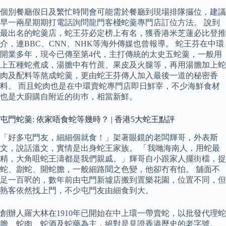
個別餐廳假日及繁忙時間會可能需於餐廳到現場排隊攞位，建議
早一兩星期期打電話詢問龍門客棧蛇羹專門店訂位方法。 說到
最出名的蛇羹店，蛇王芬必定榜上有名，獲香港米芝蓮必比登推
介，連BBC、CNN、NHK等海外傳媒也曾報導。 蛇王芬在中環
開業多年，現今已傳至第4代，主打傳統的太史五蛇羹，一般用
上五種蛇煮成，湯膽中有竹蔗、果皮及火腿等，再用湯膽加上蛇
肉及配料等熬成蛇羹，更由蛇王芬傳人加入最後一道的秘密香
料。 而且蛇肉也是在中環賣蛇專門店即日鮮宰，不少海鮮食材
也是大廚購自附近的街巿，相當新鮮。
屯門蛇羹: 依家唔食蛇等幾時？ | 香港5大蛇王點評
「好多屯門友，細細個就食！」架著眼鏡的老闆輝哥，外表斯
文，說話溫文，實情是出身蛇王家族。 「我哋海南人，用蛇最
精，大角咀蛇王濤都是我們親戚。」輝哥自小跟家人擺街檔，捉
蛇、劏蛇、開蛇膽，一般細路聞之色變，他卻冇有怕。 舖面不
足一百呎的，數年前由屯門新墟店搬到置樂花園，位置不同，但
熟客依然找上門，不少屯門友由細食到大。
創辦人羅大林在1910年已開始在中上環一帶賣蛇，以批發代理蛇
膽、蛇肉、蛇酒及蛇藥為主，絕對是見證香港歷史的老字號。