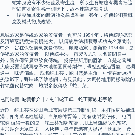
蛇本身藏有不少細菌及寄生蟲，所以生食蛇膽有機會把這
些細菌及寄生蟲一併吃下，故不建議這種食法。
一場突如其來的新冠肺炎肆虐香港一整年，把傳統消費概
念及模式徹底改變。
鳳城酒家是傳統酒家的佼佼者，創辦於 1954 年，將傳統順德菜
及河鮮烹調煮法發揚光大。 以傳統手法精製粵式功夫名菜聞名
中外，旨在保留廣東飲食傳統。 鳳城酒家，創辦於 1954 年，是
傳統酒家的佼佼者。 以傳統手法，精製粵式功夫名菜聞名中
外，旨在保留廣東飲食傳統。 煲仔飯所用的醬油，亦是老闆和
大廚反覆測試再交予本地醬園同珍製作，帶點點蠔油香氣，濃稠
適中，味道偏甜。 既名蛇王芬，蛇固然是主角，可惜在新冠肺
炎陰影下，野味成了敏感詞，有見及此，大廚特地用同樣滋陰的
竹絲雞代替蛇肉，炮製多款傳統「蛇」菜。
屯門蛇羹: 蛇羹推介｜7.屯門蛇王輝：蛇王家族老字號
近期，蛇王芬在沙田新城市廣場第三期開副線，主打招牌滋補燉
湯，如冬瓜瑤柱響螺、白菜膽陳腎等，更有秘製煲仔飯。 屯門
蛇羹 值得一提的是，蛇王芬招牌蛇羹，用上烏雞絲取代蛇絲，
更加貼合大眾口味。 入秋時，每年都總有人提起「秋風起，食