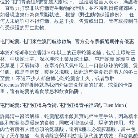
位於 屯門青菱徑6號富麗大廈地下。 漁護署發言人表示，漁護署
一直致力打擊非法狩獵野生動物的活動，並不時派員巡邏郊區，
如發現違規行為會果斷執法。 根據《野生動物保護條例》，任
何人未經許可不得狩獵、故意干擾、售賣或出口、管有或控制任
何受保護的野生動物。
屯門蛇羹: 屯門來往澳門航線啟航 | 官方公布票價船期仲有優惠
本篇介紹4間屹立香港50年以上的正宗蛇羹老舖，包括上環蛇王
林、中環蛇王芬、深水埗蛇王業及蛇王協。 屯門蛇羹 蛇羹功效
及禁忌｜天氣轉涼，在寒冷的天氣中吃上一口熱辣辣的蛇羹、煲
仔飯、或是羊腩煲，暖身又滋味，因此這些美食都是港人的冬日
至愛！ 不過不少人都會擔心吃蛇羹會上火，或者致胖，
Greenutss的營養師就為我們介紹進食蛇羹的好處、蛇羹的卡路
里，還有蛇羹的進食禁忌和飲食陷阱 。
屯門蛇羹: 屯門虹橋為食街, 屯門虹橋青柏徑6號, Tuen Mun (
許懿清中醫師解釋，蛇羹配糯米飯其實純粹生意手法，因為糯米
飯和蛇羹都是暖身的食物，同吃可增強保暖、驅寒的作用。 蛇
肉含有所有人體必須的氨基酸，還有9種非必須胺基酸，當中包
括了天冬氨酸，有助消除疲勞和增加新陳代謝的功效；和谷氨酸