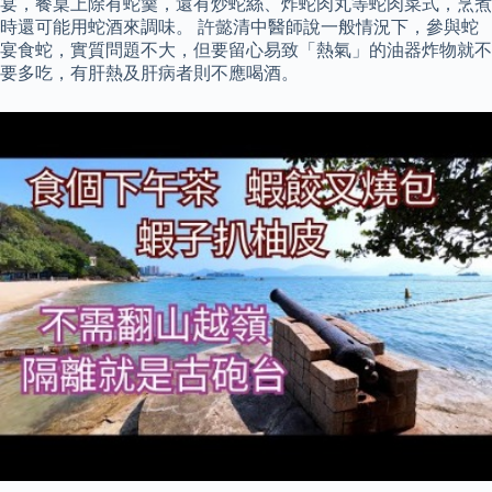
宴，餐桌上除有蛇羹，還有炒蛇絲、炸蛇肉丸等蛇肉菜式，烹煮
時還可能用蛇酒來調味。 許懿清中醫師說一般情況下，參與蛇
宴食蛇，實質問題不大，但要留心易致「熱氣」的油器炸物就不
要多吃，有肝熱及肝病者則不應喝酒。