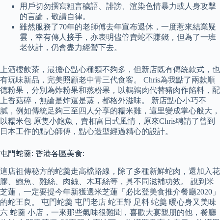
用戶切勿撰寫粗言穢語、誹謗、渲染色情暴力或人身攻擊
的言論，敬請自律。
雖然服務了70年的老師傅去年宣布退休，一度惹來結業疑
雲，幸有傳人接手，亦表明儘管賣蛇不賺錢，但為了一班
老伙計，仍會盡力經營下去。
上酒樓飲茶，最擔心點心種類不夠多，但新店既有傳統款式，也
有玩味新品，完美照顧老中青三代食客。 Chris為我點了兩款順
德粉果，分別為炸粉果和蒸粉果，以鵪鶉肉代替豬肉作餡料，配
上香菇碎，無論是炸還是蒸，都格外滋味。 新店點心小巧不
膩，例如傳統足夠三至四人分享的糯米雞，這里變成掌心般大，
以糯米包 原隻小鮑魚，賣相富日式風情，原來Chris聘請了曾到
日本工作的點心師傅，點心造型經過精心的設計。
屯門蛇羹: 香港各區美食:
這店祖傳秘方的蛇羹走高檔路線，除了多種新鮮蛇肉，還加入花
膠、鮑魚、雞絲、肉絲、木耳絲等，具不同滋補功效。 說到米
芝蓮，一定要提今年新獲選米芝蓮「必比登美食推介餐廳2020」
的蛇王良。 屯門蛇羹 屯門老店 蛇王輝 足料 蛇羹 暖心身又美味
六 蛇羹 小店，一來那些氣味很難聞，喜歡大宴親朋的他，餐廳