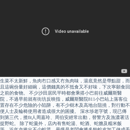
生菜不太新鮮，魚肉冇口感又冇魚肉味，湯底竟然是帶點甜，而
且這碗份量好細碗，這價錢真的不抵食又不好味，下次寧願食回
之前的食物。 不少沙田居民平時都會乘搭小巴前往威爾斯醫
院，不過早前就有街坊反映指，威爾斯醫院811小巴站上落客位
置存在不少危險的小陷阱，有不少樹木及高地台阻撓，對行動不
便人士及輪椅使用者造成很大的困擾。 深水埗老字號，現已傳
到第三代，揸fit人周嘉玲、周伯安經常出動，替警方及漁濃署活
捉野蛇。 除了蛇羹外，店內有售蛇湯、蛇酒、蛇膽及糯米飯
等，近年亦推出不少蛇菜，最爆是老闆會將多餘蛇皮加工做成手