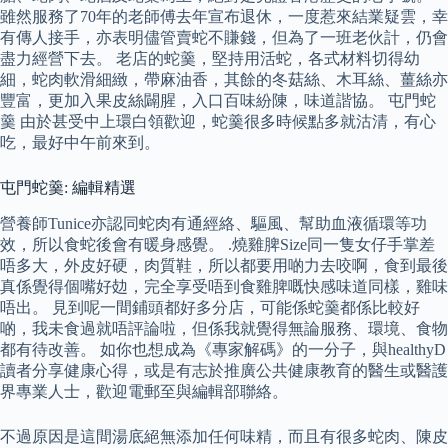
雖然服務了70年的老師傅去年宣布退休，一度惹來結業疑雲，幸
有傳人接手，亦表明儘管賣蛇不賺錢，但為了一班老伙計，仍會
盡力經營下去。 老店的蛇羹，堅持用活蛇，各式材料切得幼
細，蛇肉軟滑細緻，帶麻油香，其餘的冬菇絲、木耳絲、薑絲亦
豐富，更加入果皮絲闢腥，入口百味紛陳，味道諧協。 屯門蛇
羹 由於甚受中上環白領歡迎，蛇羹很多時候點多就沽清，有心
吃，最好中午前來到。
屯門蛇羹: 編輯精選
營養師Tunice亦認同蛇肉有通經絡、驅風、幫助血液循環等功
效，所以食蛇後會有暖身感覺。 .燒雞脾Size同一隻女仔手掌差
唔多大，外皮好硬，肉質鞋，所以都要用啲力去咬啊，食到最後
真係覺得個嘴好攰，完全享受唔到食雞脾嘅快感味道同樣，雞味
唔出。 見到呢一間鋪頭都好多分店，可能係蛇羹都係比較好
啲，我未食過就唔評論啦，但係我就覺得無論服務、環境、食物
都有待改善。 如你也想成為《專家解碼》的一分子，與healthyD
讀者分享健康心得，或是有志於推廣公共健康教育的醫生或醫護
界專業人士，歡迎電郵至與編輯部聯絡。
不過原因是這間湯底絕無添加任何味精，而且有很多蛇肉、陳皮