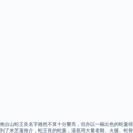
炮台山蛇王良名字雖然不算十分響亮，但亦以一碗出色的蛇羹得
到了米芝蓮推介，蛇王良的蛇羹，湯底用大量老雞、火腿、蛇骨