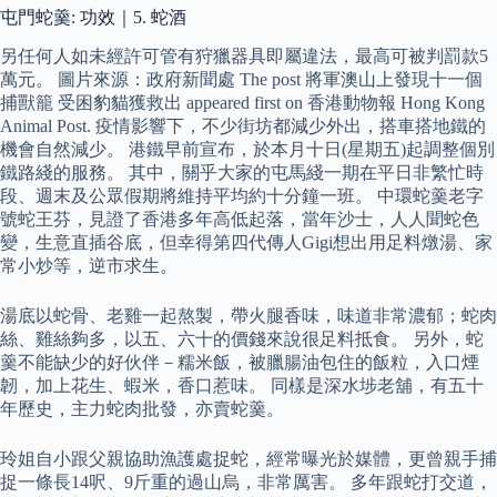
屯門蛇羹: 功效｜5. 蛇酒
另任何人如未經許可管有狩獵器具即屬違法，最高可被判罰款5
萬元。 圖片來源：政府新聞處 The post 將軍澳山上發現十一個
捕獸籠 受困豹貓獲救出 appeared first on 香港動物報 Hong Kong
Animal Post. 疫情影響下，不少街坊都減少外出，搭車搭地鐵的
機會自然減少。 港鐵早前宣布，於本月十日(星期五)起調整個別
鐵路綫的服務。 其中，關乎大家的屯馬綫一期在平日非繁忙時
段、週末及公眾假期將維持平均約十分鐘一班。 中環蛇羹老字
號蛇王芬，見證了香港多年高低起落，當年沙士，人人聞蛇色
變，生意直插谷底，但幸得第四代傳人Gigi想出用足料燉湯、家
常小炒等，逆市求生。
湯底以蛇骨、老雞一起熬製，帶火腿香味，味道非常濃郁；蛇肉
絲、雞絲夠多，以五、六十的價錢來說很足料抵食。 另外，蛇
羹不能缺少的好伙伴－糯米飯，被臘腸油包住的飯粒，入口煙
韌，加上花生、蝦米，香口惹味。 同樣是深水埗老舖，有五十
年歷史，主力蛇肉批發，亦賣蛇羹。
玲姐自小跟父親協助漁護處捉蛇，經常曝光於媒體，更曾親手捕
捉一條長14呎、9斤重的過山烏，非常厲害。 多年跟蛇打交道，