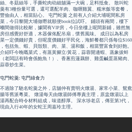
絲、冬菇絲等，手撕蛇肉幼細舖滿一大碗，足料抵食。 散叫蛇
羹有3種份量可選，還可選配羊肉、咖喱雞翼、糯米飯等套餐，
豐儉由人，相當貼心。 屯門蛇羹 之前有人介紹大埔呢間私房
菜，今日黎開大埔做嘢就順便book位試吓。 鋪頭有兩間，樓下
嗰間做得比較耐，據聞有VIP房，今日坐樓上呢間新鋪，雖然無
房但感覺好舒適，木器傢俬配吊扇，懷舊風味。 成日以為私房
菜一定價錢好貴，但呢度價錢好平民化，海鮮餐都只係每位$160
，包括魚、蝦、貝殼類、肉、菜、湯和飯，相當豐富食到好飽。
介紹吓今晚嘅菜式，有蒸黃腳立/黃花，蒜蓉開邊蝦、蒸象拔蚌
（老闆話有時會係鮑魚！）、香蔥煎蓮藕餅、雞蛋鹹蛋蒸豬肉、
蒜蓉炒生菜。
屯門蛇羹: 屯門綠食力
不過除了馳名蛇羹之外，店舖仲有賣明火燉湯、家常小菜、鴛鴦
腸等舊派粵菜。 燉湯每天由燉湯師傅專責主理，原盅燉湯以上
湯再配合時令材料組成，味道醇厚。 深水埗老店，傳至第3代，
現由入行40年的女蛇王周嘉玲主理。