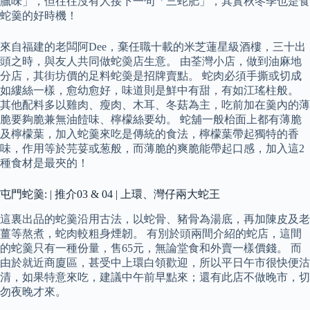
臘味」，但往往沒有人接下一句「三蛇肥」，其實秋冬季也是食
蛇羹的好時機！
來自福建的老闆阿Dee，棄任職十載的米芝蓮星級酒樓，三十出
頭之時，與友人共同做蛇羮店生意。 由荃灣小店，做到油麻地
分店，其街坊價的足料蛇羮是招牌賣點。 蛇肉必須手撕或切成
如縷絲一樣，愈幼愈好，味道則是鮮中有甜，有如江瑤柱般。
其他配料多以雞肉、瘦肉、木耳、冬菇為主，吃前加在羹內的薄
脆要夠脆兼無油饐味、檸檬絲要幼。 蛇舖一般枱面上都有薄脆
及檸檬葉，加入蛇羹來吃是傳統的食法，檸檬葉帶起獨特的香
味，作用等於芫荽或葱般，而薄脆的爽脆能帶起口感，加入這2
種食材是最夾的！
屯門蛇羹: | 推介03 & 04 | 上環、灣仔兩大蛇王
這裏出品的蛇羹沿用古法，以蛇骨、豬骨為湯底，再加陳皮及老
薑等熬煮，蛇肉較粗身煙韌。 有別於頭兩間介紹的蛇店，這間
的蛇羹只有一種份量，售65元，無論堂食和外賣一樣價錢。 而
由於就近商廈區，甚受中上環白領歡迎，所以平日午市很快便沽
清，如果特意來吃，建議中午前早點來；還有此店不做晚市，切
勿夜晚才來。