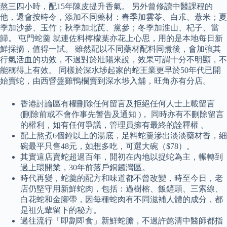
熬三四小時，配15年陳皮提升香氣。 另外曾修讀中醫課程的
他，還會按時令，添加不同藥材：春季加雲苓、白朮、薏米；夏
季加沙參、玉竹；秋季加北芪、黨參；冬季加淮山、杞子、當
歸。 屯門蛇羹 就連佐料檸檬葉亦花上心思，用的是本地每日新
鮮採摘，值得一試。 雖然配以不同藥材配料同煮後，會加強其
行氣活血的功效，不過對於壯陽來說，效果可謂十分不明顯，不
能稱得上有效。 同樣於深水埗起家的蛇王業更早於50年代已開
始賣蛇，由西營盤雞鴨欄賣到深水埗入舖，旺角亦有分店。
香港討論區有權刪除任何留言及拒絕任何人士上載留言
(刪除前或不會作事先警告及通知 )， 同時亦有不刪除留言
的權利，如有任何爭議，管理員擁有最終的詮釋權 。
配上熬煮6個鐘以上的湯底，足料蛇羹滲出淡淡藥材香，細
碗最平只售48元，如想多吃，可選大碗（$78）。
其實這店賣蛇超過百年，開初在內地以捉蛇為主，輾轉到
過上環開業，30年前落戶銅鑼灣區。
時代再變，蛇羹的配方和味道都不曾改變，時至今日，老
店仍堅守用新鮮蛇肉，包括：過樹榕、飯鏟頭、三索線、
白花蛇和金腳帶，因每種蛇肉有不同滋補人體的成分，都
是祖先輩留下的秘方。
過往流行「即劏即食」新鮮蛇膽，不過許懿清中醫師都指