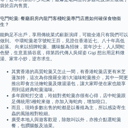
袋於店內售賣。
屯門蛇羹: 餐廳廚房內龍門客棧蛇羹專門店應如何確保食物衞
生？
能夠足不出戶，享用傳統菜式嶄新演繹，可能全港只有我們可以
做到。 中環蛇羹老字號蛇王芬，見證住香港近七、八十年高低
起落。 向來以招牌蛇羹、臘味飯為招徠，當年沙士，人人聞蛇
色變，生意直插谷底，得第四代傳人吳煋姿 Gigi 想出用足料燉
湯、家常小炒，逆市求生。
其實香港的高質蛇羹又怎止一間，有香港蛇羹店更有米芝
蓮加持，這次為你搜羅全港5大滋味蛇羹推介，其中一間更
推出即食古法燴蛇羹及燉湯湯包，讓大家即使在家也能享
用到這經典蛇羹滋味。
多年跟蛇打交道，玲姐對煮蛇羹亦很有心得，店中蛇羹跟
足傳統用5種蛇來做，亦加入海蛇肉，增加咬口。
而且，現時多數出售的蛇都是以養殖為主，所以感染寄生
蟲的風險相對較細。
廣受本地人與遊客歡迎，除散叫以外，亦推介點選蛇羹
餐，包膶腸飯及油菜。