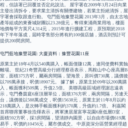
程，但該署已回覆並否定此說法。 屋宇署在2009年3月24日向業
主發出清拆令，要求業主清拆有關僭建物，若業主拒絕清拆，屋
宇署會採取跟進行動。 屯門藍地豫豐花園 2013年3月，由太古地
產等組成的東薈城財團以23.28億元，奪得東涌商業用地，樓面
地價每平方英尺4,314元，2015年進行擴建工程，原預期於2018
年下半年落成，屆時零售部分將有約100個店舖，酒店則預計可
提供200間房間。
屯門藍地豫豐花園: 大廈資料：豫豐花園11座
原業主於18年4月以540萬購入，帳面僅賺12萬，連同使費料實蝕
離場。 世紀21奇豐高級分行經理蔡蓓表示，馬鞍山中心座高層B
室，面積375方呎，屬兩房間隔，望海景，原叫價730萬，議價後
以709萬承接，呎價18907元。 據了解，原業主於09年以200萬購
入，帳面獲利509萬，升值2.5倍。 美聯高級區域經理謝志遠表
示，屯門叠茵庭6座頂層單位，面積376方呎，兩房間隔，另連天
台，議價後以588萬成交，呎價15638元，原業主於11年8月以約
218萬購入，是次轉手帳面獲利約370萬，升值約1.7倍。 利嘉閣
首席聯席董事徐浩煇表示，將軍澳居屋富寧花園6座低層D室，
面積592方呎，採3房間隔，望清靜內園景，以自由市場價619萬
易手，呎價約10456元，屬市價成交。 中原資深分區營業經理趙