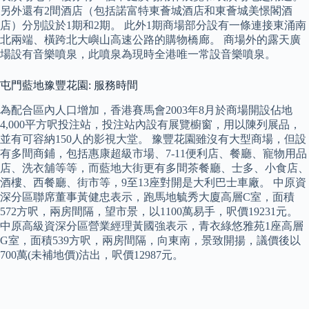
另外還有2間酒店（包括諾富特東薈城酒店和東薈城美憬閣酒
店）分別設於1期和2期。 此外1期商場部分設有一條連接東涌南
北兩端、橫跨北大嶼山高速公路的購物橋廊。 商場外的露天廣
場設有音樂噴泉，此噴泉為現時全港唯一常設音樂噴泉。
屯門藍地豫豐花園: 服務時間
為配合區內人口增加，香港賽馬會2003年8月於商場開設佔地
4,000平方呎投注站，投注站內設有展覽櫥窗，用以陳列展品，
並有可容納150人的影視大堂。 豫豐花園雖沒有大型商場，但設
有多間商鋪，包括惠康超級市場、7-11便利店、餐廳、寵物用品
店、洗衣舖等等，而藍地大街更有多間茶餐廳、士多、小食店、
酒樓、西餐廳、街市等，9至13座對開是大利巴士車廠。 中原資
深分區聯席董事黃健忠表示，跑馬地毓秀大廈高層C室，面積
572方呎，兩房間隔，望市景，以1100萬易手，呎價19231元。
中原高級資深分區營業經理黃國強表示，青衣綠悠雅苑1座高層
G室，面積539方呎，兩房間隔，向東南，景致開揚，議價後以
700萬(未補地價)沽出，呎價12987元。