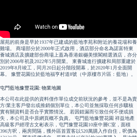
屋苑的前身是早於1937年已建成的藍地李苑和附近的養花場和養
雞場。 商場部分於2000年正式啟用，酒店部分命名為諾富特東
薈城酒店及擴建部份商場上蓋為香港銀樾美憬閣精選酒店，亦分
別於2006年初及2022年5月開業。 東薈城進行擴建和局部重建於
2019年8月竣工，同月20日起分階段開幕，於2020年1月全面開
幕。 豫豐花園位於藍地福亨村道8號（中原樓市片區：藍地）。
屯門藍地豫豐花園: 物業地圖
本公司在此提供的資料僅作單位成交前狀況的參考，並不是為賣
方/業主客戶發出或推銷個別單位，本公司並無採取任何步驟核
實有關資料是否合乎實際情況。 若因錯漏而引致任何不便或損
失，本公司及中原網頁概不負責。 屯門藍地豫豐花園 祥益地產
高級客戶經理古文彬表示，屯門豫豐花園10座中層C室，面積
396方呎，兩房間隔，獲外區首置客以520萬購入作自住，呎價為