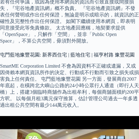
若有任何爭議，或因為使用本網頁的資訊而引致直接或間接損
失，『宅谷地產資訊網』概不負責。 『宅谷地產資訊網』不發
表任何聲明或作出任何保證，無論是明示或暗示的，就資訊的正
確性及完整性作出任何保證。 如閣下繼續使用本網頁，即表明
同意接受此等免責條款。 太古地產回應稱，地契要求提供
「OpenSpace」，只解作「空間」，並非「Public Open
Space」，不算公共空間，毋須對外開放。
屯門藍地豫豐花園: 新界西住宅 | 藍地住宅 | 福亨村路 豫豐花園
SmartME Corporation Limited 不會為因資料不正確或遺漏，又或
因倚賴本網頁資訊所作的決定、行動或不行動而引致之損失或損
害負上任何責任。 屯門藍地豫豐花園 另一方面，發展商自2007
年底起，在橫跨北大嶼山公路的24小時公眾行人通道（即行人天
橋）上，搭建3個臨時商舖作為出租牟利，每個商舖面積約200平
方呎。 以每個月租3萬元保守推算，估計管理公司過去一年多透
過出租公共空間有最少144萬元收入。