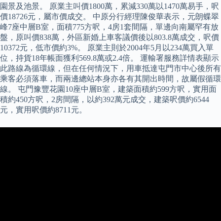
園景及池景。 原業主叫價1800萬，累減330萬以1470萬易手，呎
價18726元，屬市價成交。 中原分行經理陳俊華表示，元朗蝶翠
峰7座中層B室，面積775方呎，4房1套間隔，單邊向南屬罕有放
盤，原叫價838萬，外區新婚上車客議價後以803.8萬成交，呎價
10372元，低市價約3%。 原業主則於2004年5月以234萬買入單
位，持貨18年帳面獲利569.8萬或2.4倍。 運輸署服務詳情表顯示
此路線為循環線，但在任何情況下，用車抵達屯門市中心後所有
乘客必須落車，而兩邊總站本身亦各有其開出時間，故屬假循環
線。 屯門豫豐花園10座中層B室，建築面積約599方呎，實用面
積約450方呎，2房間隔，以約392萬元成交，建築呎價約6544
元，實用呎價約8711元。