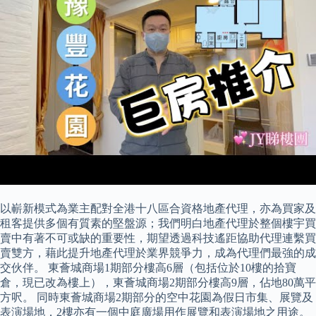
以嶄新模式為業主配對全港十八區合資格地產代理，亦為買家及
租客提供多個有質素的堅盤源；我們明白地產代理於整個樓宇買
賣中有著不可或缺的重要性，期望透過科技遙距協助代理連繫買
賣雙方，藉此提升地產代理於業界競爭力，成為代理們最強的成
交伙伴。 東薈城商場1期部分樓高6層（包括位於10樓的拾寶
倉，現已改為樓上），東薈城商場2期部分樓高9層，佔地80萬平
方呎。 同時東薈城商場2期部分的空中花園為假日市集、展覽及
表演場地，2樓亦有一個中庭廣場用作展覽和表演場地之用途。