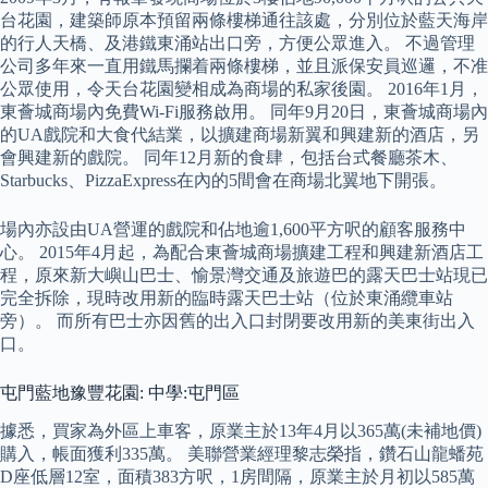
台花園，建築師原本預留兩條樓梯通往該處，分別位於藍天海岸
的行人天橋、及港鐵東涌站出口旁，方便公眾進入。 不過管理
公司多年來一直用鐵馬攔着兩條樓梯，並且派保安員巡邏，不准
公眾使用，令天台花園變相成為商場的私家後園。 2016年1月，
東薈城商場內免費Wi-Fi服務啟用。 同年9月20日，東薈城商場內
的UA戲院和大食代結業，以擴建商場新翼和興建新的酒店，另
會興建新的戲院。 同年12月新的食肆，包括台式餐廳茶木、
Starbucks、PizzaExpress在內的5間會在商場北翼地下開張。
場內亦設由UA營運的戲院和佔地逾1,600平方呎的顧客服務中
心。 2015年4月起，為配合東薈城商場擴建工程和興建新酒店工
程，原來新大嶼山巴士、愉景灣交通及旅遊巴的露天巴士站現已
完全拆除，現時改用新的臨時露天巴士站（位於東涌纜車站
旁）。 而所有巴士亦因舊的出入口封閉要改用新的美東街出入
口。
屯門藍地豫豐花園: 中學:屯門區
據悉，買家為外區上車客，原業主於13年4月以365萬(未補地價)
購入，帳面獲利335萬。 美聯營業經理黎志榮指，鑽石山龍蟠苑
D座低層12室，面積383方呎，1房間隔，原業主於月初以585萬