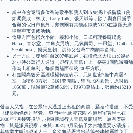
當中亦會邀請多位香港歌手和藝人到市集演出或擺檔（例
如馮寶欣、林欣、Lolly Talk、張天賦等，除了與麥田捕手
合辦的假日市集外，亦偶爾有其他組織或NGO在該露天廣
場舉辦市集或活動。
食肆方面包括六小館、羲和小館、日式料理餐廳鍋處
Hana、春水堂、牛角次男坊、元氣壽司、一風堂、Outback
Steakhouse、樂天皇朝、洪師父台灣牛肉麵等食肆。
另一方面，發展商自2007年底起，在橫跨北大嶼山公路的
24小時公眾行人通道（即行人天橋）上，搭建3個臨時商舖
作為出租牟利，每個商舖面積約200平方呎。
利嘉閣高級分區經理楊偉建表示，元朗世宙3座中高層A
室，面積643方呎，3房1套間隔，望向北內園景，原叫價
1050萬，現減價72萬或6.9%，以978萬沽出，呎價約15210
元。
發言人又指，在公眾行人通道上出租的商舖，屬臨時搭建，不受
《建築物條例》監管。 屯門藍地豫豐花園 不過屋宇署早已在
2008年7月接獲投訴，指東薈城行人天橋及商場第一層有僭建
物，於是派員視察，並於2008年9月發信予太古地產要求清拆，
其後業主聘請認可人士，多次向該署提出該等僭建物屬豁免工