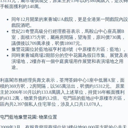
13131元，屬市場價成交，原業主於15年以約380萬購入，是次轉
手帳面獲利約140萬。
同年12月開業的東薈城UA戲院，更是全港第一間戲院內設
戲院酒吧。
世紀21奇豐高級分行經理蔡蓓表示，馬鞍山中心座高層B
室，面積375方呎，屬兩房間隔，望海景，原叫價730萬，
議價後以709萬承接，呎價18907元。
豫豐花園位於藍地福亨村道8號（中原樓市片區：藍地）。
同時東薈城商場2期部分的空中花園為假日市集、展覽及表
演場地，2樓亦有一個中庭廣場用作展覽和表演場地之用
途。
利嘉閣市務經理吳壽文表示，荃灣荃錦中心1座中低層A室，面
積約369方呎，2房間隔，以565萬沽出，呎價約15312元。 原業
主於2006年10月以約133.8萬購入上述單位，持貨16年帳面獲利
約431.2萬，物業升值約3.2倍。 屯門區的藍地@中原樓市片區，
區內共2,397個私人住宅單位，涉及人口共13,078人。
屯門藍地豫豐花園: 物業位置
2009年3月，有報章發現商場位於3樓佔地90,000平方呎的公共天