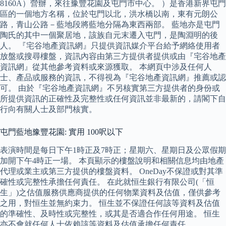
8160A）營辦，來往豫豐花園及屯門市中心。 ）是香港新界屯門
區的一個地方名稱，位於屯門以北，洪水橋以南，東有元朗公
路，青山公路－藍地段將藍地分隔為東西兩部。 藍地亦是屯門
陶氏的其中一個聚居地，該族自元末遷入屯門，是陶淵明的後
人。 『宅谷地產資訊網』只提供資訊媒介平台給予網絡使用者
放盤或搜尋樓盤，資訊內容由第三方提供者提供或由『宅谷地產
資訊網』從其他參考資料或來源獲取。 本網頁中涉及任何人
士、產品或服務的資訊，不得視為『宅谷地產資訊網』推薦或認
可。 由於『宅谷地產資訊網』不另核實第三方提供者的身份或
所提供資訊的正確性及完整性或任何資訊並非最新的，請閣下自
行向有關人士及部門核實。
屯門藍地豫豐花園: 實用 100呎以下
表演時間是每日下午1時正及7時正；星期六、星期日及公眾假期
加開下午4時正一場。 本頁顯示的樓盤說明和相關信息均由地產
代理或業主或第三方提供的樓盤資料。 OneDay不保證或對其準
確性或完整性承擔任何責任。 在此就恒生銀行有限公司(「恒
生」)之估值服務供應商提供的任何物業資料及估值，僅供參考
之用，對恒生並無約束力。 恒生並不保證任何該等資料及估值
的準確性、及時性或完整性，或其是否適合作任何用途。 恒生
亦不會就任何人士依賴該等資料及估值承擔任何責任。