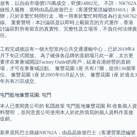
放售，以自由市場價570萬成交，呎價14882元。 不詳：NR762A
線投入服務，當時由晶晶旅遊巴士（客運營業證編號8160A）承
辦，只於非繁忙時間行走，唯一用車於繁忙時間改為行走NR762
線。 重要聲明：本討論區是以即時上載留言的方式運作，香港
討論區對所有留言的真實性、完整性及立場等，不負任何法律責
任。
工程完成後設有一個大型室內公共交通運輸中心，已於2019年4
月下旬正式開放。 為了確保各品牌的直銷場只此一家，太古更
要求在東薈城開設Factory Outlet的商戶，結束在港經營的直銷
場，才可在東薈城設點。 豫豐花園 1座 共有17層，提供136個單
位。 豫豐花園 1座 於2005年03月起入伙。 豫豐花園 1座 於過去3
年共有25宗成交。
屯門藍地豫豐花園: 屯門
本人已查閱貴公司的 私隱政策 屯門藍地豫豐花園 和 收集個人資
料聲明 ，並同意貴公司使用本人於此所填寫的個人資料作直接
促銷。
新界居民巴士路線NR762A，由晶晶旅遊巴士（客運營業證編號