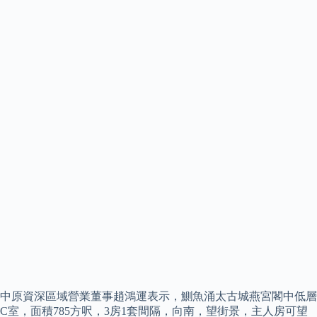
中原資深區域營業董事趙鴻運表示，鰂魚涌太古城燕宮閣中低層
C室，面積785方呎，3房1套間隔，向南，望街景，主人房可望