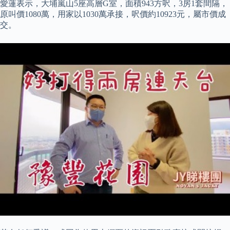
愛蓮表示，大埔嵐山5座高層G室，面積943方呎，3房1套間隔，
原叫價1080萬，用家以1030萬承接，呎價約10923元，屬市價成
交。