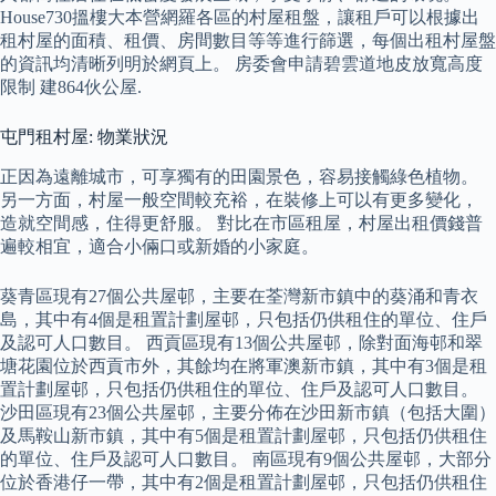
House730搵樓大本營網羅各區的村屋租盤，讓租戶可以根據出
租村屋的面積、租價、房間數目等等進行篩選，每個出租村屋盤
的資訊均清晰列明於網頁上。 房委會申請碧雲道地皮放寬高度
限制 建864伙公屋.
屯門租村屋: 物業狀況
正因為遠離城市，可享獨有的田園景色，容易接觸綠色植物。
另一方面，村屋一般空間較充裕，在裝修上可以有更多變化，
造就空間感，住得更舒服。 對比在市區租屋，村屋出租價錢普
遍較相宜，適合小倆口或新婚的小家庭。
葵青區現有27個公共屋邨，主要在荃灣新市鎮中的葵涌和青衣
島，其中有4個是租置計劃屋邨，只包括仍供租住的單位、住戶
及認可人口數目。 西貢區現有13個公共屋邨，除對面海邨和翠
塘花園位於西貢市外，其餘均在將軍澳新市鎮，其中有3個是租
置計劃屋邨，只包括仍供租住的單位、住戶及認可人口數目。
沙田區現有23個公共屋邨，主要分佈在沙田新市鎮（包括大圍）
及馬鞍山新市鎮，其中有5個是租置計劃屋邨，只包括仍供租住
的單位、住戶及認可人口數目。 南區現有9個公共屋邨，大部分
位於香港仔一帶，其中有2個是租置計劃屋邨，只包括仍供租住