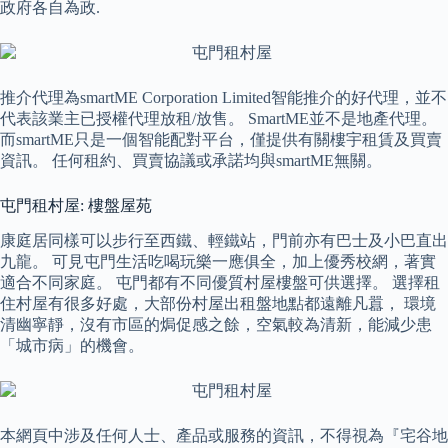
政府各自為政.
推介代理為smartME Corporation Limited智能推介的好代理，並不
代表該業主已授權代理放租/放售。 SmartME並不是地產代理。
而smartME只是一個智能配對平台，僅提供有關樓宇租賃及買賣
資訊。 任何租約、買賣協議或承諾均與smartME無關。
屯門租村屋: 樓盤屋苑
康庭居同樣可以步行至西鐵、輕鐵站，門前亦有巴士及小巴直出
九龍。 可見屯門生活吃喝玩樂一應俱全，加上優秀校網，著實
適合不同家庭。 屯門都有不同優質村屋樓盤可供選擇。 選擇租
住村屋有很多好處，大部份村屋出租盤地點都遠離凡囂， 環境
清幽寧靜，沒有市區的焗促感之餘，空氣較為清新，能減少患
「城市病」的機會。
本網頁中涉及任何人士、產品或服務的資訊，不得視為『宅谷地