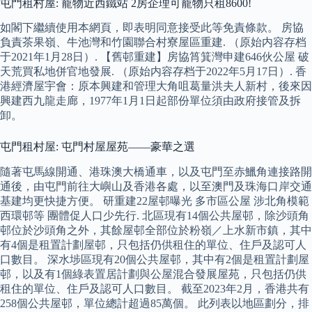
屯門租村屋: 寵物近西鐵站 2房企理可寵物只租8600!
如閣下繼續使用本網頁，即表明同意接受此等免責條款。 房協
負責茶果嶺、牛池灣和竹園聯合村寮屋區重建. （原始内容存档
于2021年1月28日）. 【舊邨重建】房協筲箕灣申建646伙公屋 破
天荒買私地併官地發展. （原始内容存档于2022年5月17日）. 香
港經濟屋宇會：原本興建和管理大角咀葛量洪夫人新村，後來因
興建西九龍走廊，1977年1月1日起部份單位須由政府接管及拆
卸。
屯門租村屋: 屯門村屋屋苑——豪華之選
隨著屯馬線開通、港珠澳大橋通車，以及屯門至赤鱲角連接路開
通後，由屯門前往大嶼山及香港各處，以至澳門及珠海口岸交通
基建均更快捷方便。 研重建22屋邨曝光 多市區公屋 涉北角模範
西環邨等 團體促人口少先行. 北區現有14個公共屋邨，除沙頭角
邨位於沙頭角之外，其餘屋邨全部位於粉嶺／上水新市鎮，其中
有4個是租置計劃屋邨，只包括仍供租住的單位、住戶及認可人
口數目。 深水埗區現有20個公共屋邨，其中有2個是租置計劃屋
邨，以及有1個綠表置居計劃與公屋混合發展屋苑，只包括仍供
租住的單位、住戶及認可人口數目。 截至2023年2月，香港共有
258個公共屋邨，單位總計超過85萬個。 此列表以地區劃分，排