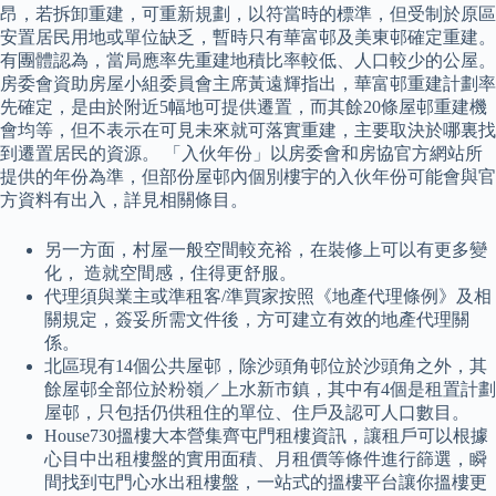
昂，若拆卸重建，可重新規劃，以符當時的標準，但受制於原區
安置居民用地或單位缺乏，暫時只有華富邨及美東邨確定重建。
有團體認為，當局應率先重建地積比率較低、人口較少的公屋。
房委會資助房屋小組委員會主席黃遠輝指出，華富邨重建計劃率
先確定，是由於附近5幅地可提供遷置，而其餘20條屋邨重建機
會均等，但不表示在可見未來就可落實重建，主要取決於哪裏找
到遷置居民的資源。 「入伙年份」以房委會和房協官方網站所
提供的年份為準，但部份屋邨內個別樓宇的入伙年份可能會與官
方資料有出入，詳見相關條目。
另一方面，村屋一般空間較充裕，在裝修上可以有更多變
化， 造就空間感，住得更舒服。
代理須與業主或準租客/準買家按照《地產代理條例》及相
關規定，簽妥所需文件後，方可建立有效的地產代理關
係。
北區現有14個公共屋邨，除沙頭角邨位於沙頭角之外，其
餘屋邨全部位於粉嶺／上水新市鎮，其中有4個是租置計劃
屋邨，只包括仍供租住的單位、住戶及認可人口數目。
House730搵樓大本營集齊屯門租樓資訊，讓租戶可以根據
心目中出租樓盤的實用面積、月租價等條件進行篩選，瞬
間找到屯門心水出租樓盤，一站式的搵樓平台讓你搵樓更