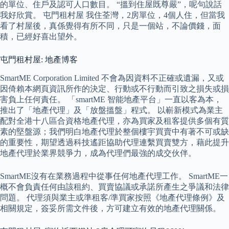
的單位、住戶及認可人口數目。 “搵到住屋既尊嚴”，呢句說話
我好欣賞。 屯門租村屋 我住荃灣，2房單位，4個人住，但當我
看了村屋後，真係覺得有所不同，只是一個站，不論價錢，面
積，已經好喜出望外。
屯門租村屋: 地產博客
SmartME Corporation Limited 不會為因資料不正確或遺漏，又或
因倚賴本網頁資訊所作的決定、行動或不行動而引致之損失或損
害負上任何責任。 「smartME 智能地產平台」一直以客為本，
推出了「地產代理」及「放盤搵盤」程式。 以嶄新模式為業主
配對全港十八區合資格地產代理，亦為買家及租客提供多個有質
素的堅盤源；我們明白地產代理於整個樓宇買賣中有著不可或缺
的重要性，期望透過科技遙距協助代理連繫買賣雙方，藉此提升
地產代理於業界競爭力，成為代理們最強的成交伙伴。
SmartME沒有在業務過程中從事任何地產代理工作。 SmartME一
概不會負責任何由該租約、買賣協議或承諾所產生之爭議和法律
問題。 代理須與業主或準租客/準買家按照《地產代理條例》及
相關規定，簽妥所需文件後，方可建立有效的地產代理關係。