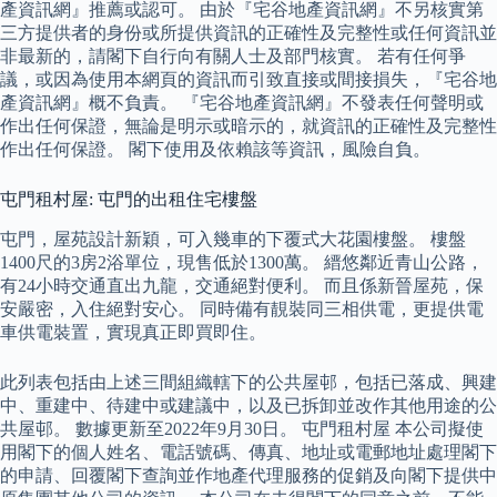
產資訊網』推薦或認可。 由於『宅谷地產資訊網』不另核實第
三方提供者的身份或所提供資訊的正確性及完整性或任何資訊並
非最新的，請閣下自行向有關人士及部門核實。 若有任何爭
議，或因為使用本網頁的資訊而引致直接或間接損失，『宅谷地
產資訊網』概不負責。 『宅谷地產資訊網』不發表任何聲明或
作出任何保證，無論是明示或暗示的，就資訊的正確性及完整性
作出任何保證。 閣下使用及依賴該等資訊，風險自負。
屯門租村屋: 屯門的出租住宅樓盤
屯門，屋苑設計新穎，可入幾車的下覆式大花園樓盤。 樓盤
1400尺的3房2浴單位，現售低於1300萬。 縉悠鄰近青山公路，
有24小時交通直出九龍，交通絕對便利。 而且係新晉屋苑，保
安嚴密，入住絕對安心。 同時備有靚裝同三相供電，更提供電
車供電裝置，實現真正即買即住。
此列表包括由上述三間組織轄下的公共屋邨，包括已落成、興建
中、重建中、待建中或建議中，以及已拆卸並改作其他用途的公
共屋邨。 數據更新至2022年9月30日。 屯門租村屋 本公司擬使
用閣下的個人姓名、電話號碼、傳真、地址或電郵地址處理閣下
的申請、回覆閣下查詢並作地產代理服務的促銷及向閣下提供中