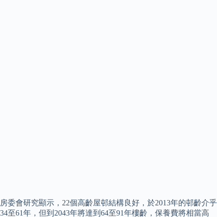
房委會研究顯示，22個高齡屋邨結構良好，於2013年的邨齡介乎
34至61年，但到2043年將達到64至91年樓齡，保養費將相當高