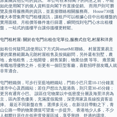
原集團其他公司的資訊。 本公司在未得閣下的同意之前，不能
如此使用閣下的個人資料並向閣下作直接促銷。 而用戶則可瀏
覽及搜尋服務商的資訊，並直接聯絡相關服務商。 House730搵
樓大本營集齊屯門租樓資訊，讓租戶可以根據心目中出租樓盤的
實用面積、月租價等條件進行篩選，瞬間找到屯門心水出租樓
盤，一站式的搵樓平台讓你搵樓更輕鬆。
屯門租村屋: 關於在屯門出租住宅單位,服務式住宅,村屋和洋房
如有任何疑問,請使用以下方式與smartME聯絡。 村屋置業易主
要的業務範圍為元朗村屋租售及按揭顧問，另外還有別墅，農
地，倉地租售，土地開發，銷售策劃，物業估價 等等。 雍景園
有嘅地理優勢之外，佢更有一個巨型客廳，喜歡招呼朋友嘅人就
非常適合。
屯門輕鐵側，可步行至藍地輕鐵站，門前小巴只需10-15分鐘直
達市中心及西鐵站；若住戶想出九龍港島，則只需30-45分鐘；
更另有通宵小巴。 該區住宅物業以中低密度分層及海景洋房為
主，區內景色優美，充滿度假風情，深受用家及長線投資客追
捧。 最近不同新盤在售，選擇多元化，在新項目帶動之下，青
山公路一帶的物業價值可望進一步提升。 香港地少人多，不少
人都嚮往居住在低密度發展區域，享受寧靜、舒適的環境。