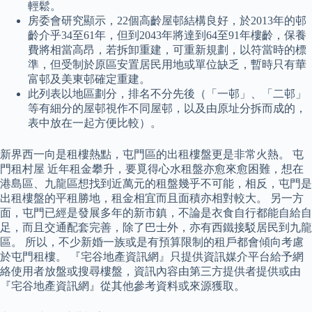
輕鬆。
房委會研究顯示，22個高齡屋邨結構良好，於2013年的邨
齡介乎34至61年，但到2043年將達到64至91年樓齡，保養
費將相當高昂，若拆卸重建，可重新規劃，以符當時的標
準，但受制於原區安置居民用地或單位缺乏，暫時只有華
富邨及美東邨確定重建。
此列表以地區劃分，排名不分先後（「一邨」、「二邨」
等有細分的屋邨視作不同屋邨，以及由原址分拆而成的，
表中放在一起方便比較）。
新界西一向是租樓熱點，屯門區的出租樓盤更是非常火熱。 屯
門租村屋 近年租金攀升，要覓得心水租盤亦愈來愈困難，想在
港島區、九龍區想找到近萬元的租盤幾乎不可能，相反，屯門是
出租樓盤的平租勝地，租金相宜而且面積亦相對較大。 另一方
面，屯門已經是發展多年的新市鎮，不論是衣食自行都能自給自
足，而且交通配套完善，除了巴士外，亦有西鐵接駁居民到九龍
區。 所以，不少新婚一族或是有預算限制的租戶都會傾向考慮
於屯門租樓。 『宅谷地產資訊網』只提供資訊媒介平台給予網
絡使用者放盤或搜尋樓盤，資訊內容由第三方提供者提供或由
『宅谷地產資訊網』從其他參考資料或來源獲取。