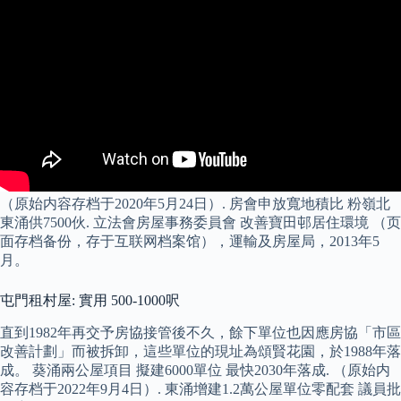
（原始内容存档于2020年5月24日）. 房會申放寬地積比 粉嶺北
東涌供7500伙. 立法會房屋事務委員會 改善寶田邨居住環境 （页
面存档备份，存于互联网档案馆），運輸及房屋局，2013年5
月。
屯門租村屋: 實用 500-1000呎
直到1982年再交予房協接管後不久，餘下單位也因應房協「市區
改善計劃」而被拆卸，這些單位的現址為頌賢花園，於1988年落
成。 葵涌兩公屋項目 擬建6000單位 最快2030年落成. （原始内
容存档于2022年9月4日）. 東涌增建1.2萬公屋單位零配套 議員批