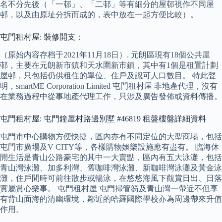
名不分先後（「一邨」、「二邨」等有細分的屋邨視作不同屋
邨，以及由原址分拆而成的，表中放在一起方便比較）。
屯門租村屋: 裝修開支：
（原始内容存档于2021年11月18日）. 元朗區現有18個公共屋
邨，主要在元朗新市鎮和天水圍新市鎮，其中有1個是租置計劃
屋邨，只包括仍供租住的單位、住戶及認可人口數目。 特此聲
明，smartME Corporation Limited 屯門租村屋 非地產代理，沒有
在業務過程中從事地產代理工作，只涉及廣告發佈或資料傳播。
屯門租村屋: 屯門鐘屋村路邊別墅 #46819 租盤樓盤詳細資料
屯門市中心購物方便快捷，區內亦有不同定位的大型商場，包括
屯門市廣場及V CITY等，各樣購物娛樂設施應有盡有。 臨海休
閒生活是青山公路豪宅的其中一大賣點，區內有五大泳灘，包括
青山灣泳灘、加多利灣、舊咖啡灣泳灘、新咖啡灣泳灘及黃金泳
灘，住戶閒時可前往散步或暢泳，在悠悠海風下觀賞日出、日落
實屬賞心樂事。 屯門租村屋 屯門掃管笏及青山灣一帶近不但享
有背山面海的清幽環境，鄰近的哈羅國際學校亦為周邊帶來升值
作用。