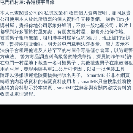
屯門租村屋: 香港樓宇目錄
本人已查閱貴公司的 私隱政策和 收集個人資料聲明，並同意貴
公司使用本人於此所填寫的個人資料作直接促銷。 睇過 Tim 少
講村屋，覺得你地公司形象好鮮明，不似一般地產公司，影片上
都學到好多關於村屋知識，有朋友搵村屋，都會介紹俾你地。
被捕男子報稱無業，租用涉事村屋單位約3個月，現正被扣留調
查，暫控兩項販毒罪，明天於屯門裁判法院提堂。 警方表示不
法份子會租用偏遠及人跡罕至的村屋作毒品儲存倉庫，以逃避警
方執法。 警方毒品調查科高級督察陳熾華指，探員於昨午3時許
在屯門一村屋地下截查一名可疑男子，其後搜查男子在龍鼓灘租
用的村屋，發現兩磚共重2.1公斤可卡因，以及一批包裝工具，
隨即以涉嫌販運危險藥物拘捕該名男子。 SmartME 並非本網頁
轉載的内容或資料的有關資料使用者，smartME只會搜集並將搜
集得的資料顯示於本網頁，smartME並無參與有關内容或資料的
收集及處理過程。