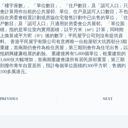
「樓宇座數」、「單位數目」、「住戶數目」及「認可人口」只
會計算用作出租的公共屋邨、單位、住戶及認可人口數目，不包
括在房委會租置計劃或房協住宅發售計劃中已出售的單位，「住
戶數目」及「認可人口」只適用於房委會公共屋邨。 「單位面
積」指的是單位室內實用面積，以平方米（m²）計算，同時附
上換算成平方呎（ft²）後的數字；平民屋宇公司則沒有提供資
料。 香港平民屋宇有限公司有意將唯一出租屋邨大坑西邨分3期
重建，首兩期仍會作為租住房屋，第三期則會作為住宅出售，以
抵銷興建廉租屋的虧蝕。 重建後將有5,000個單位，較重建前的
1,600伙大幅增加，首兩期重建會讓所有居民原邨重置，第三期
則撥作青年自置居所，預計每個單位面積約300平方呎，售價約
100多萬港元。
PREVIOUS
NEXT