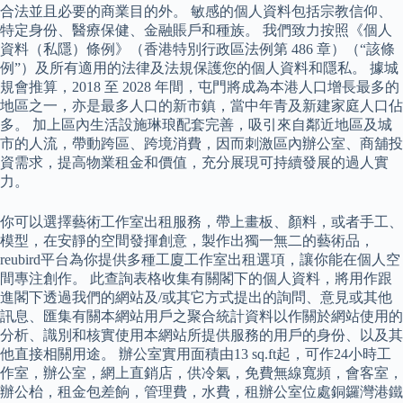
合法並且必要的商業目的外。 敏感的個人資料包括宗教信仰、
特定身份、醫療保健、金融賬戶和種族。 我們致力按照《個人
資料（私隱）條例》（香港特別行政區法例第 486 章）（“該條
例”）及所有適用的法律及法規保護您的個人資料和隱私。 據城
規會推算，2018 至 2028 年間，屯門將成為本港人口增長最多的
地區之一，亦是最多人口的新市鎮，當中年青及新建家庭人口佔
多。 加上區內生活設施琳琅配套完善，吸引來自鄰近地區及城
市的人流，帶動跨區、跨境消費，因而刺激區內辦公室、商舖投
資需求，提高物業租金和價值，充分展現可持續發展的過人實
力。
你可以選擇藝術工作室出租服務，帶上畫板、顏料，或者手工、
模型，在安靜的空間發揮創意，製作出獨一無二的藝術品，
reubird平台為你提供多種工廈工作室出租選項，讓你能在個人空
間專注創作。 此查詢表格收集有關閣下的個人資料，將用作跟
進閣下透過我們的網站及/或其它方式提出的詢問、意見或其他
訊息、匯集有關本網站用戶之聚合統計資料以作關於網站使用的
分析、識別和核實使用本網站所提供服務的用戶的身份、以及其
他直接相關用途。 辦公室實用面積由13 sq.ft起，可作24小時工
作室，辦公室，網上直銷店，供冷氣，免費無線寬頻，會客室，
辦公枱，租金包差餉，管理費，水費，租辦公室位處銅鑼灣港鐵