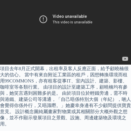
項目去年8月正式開幕，出租率及客人反應正面，給予顧曉楠很
大的信心。 當中有來自附近工業區的租戶，因想轉換環境而租
用99COMMONS，亦有租客從事IT、室內設計、建築、影樓、
咖啡室等各類行業。 由項目的設計至建築工序，顧曉楠均有參
與，她笑言遇到困難多的是。 由於項目位於輕鐵旁邊，需不時
與港鐵、建築公司等溝通，「自己唔係特別大個（年紀），啲人
會覺得你係外行，又唔識嘢。」她慶幸身邊有不少顧問提供寶貴
意見。 設計概念圖純屬畫家對物業或其相關部分大概外觀之想
像，並不作顯示發展項目之景觀、設施、周邊建築物及環境之
用。