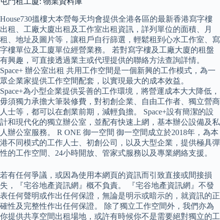
屯門租工廈: 物業資料庫
House730搵樓大本營每天均會提供全港各區的最新香港寫字樓
出租、工廠大廈出租及工作室出租資訊，詳列單位的面積、月
租、地址及圖片等，讓租戶自行篩選，輕鬆租到心水工作室、寫
字樓單位及工廈單位經營業務。 若對寫字樓及工廠大廈的租盤
有興趣，可直接透過業主或代理提供的聯絡方法查詢詳情。
Space+ 辦公室出租 共用工作空間是一個新興的工作模式，為一
眾企業家提供工作空間配套，以實現最大的成本效益。
Space+為小型企業提供妥善的工作環境，將營運成本大大降低，
毋須獨力承擔大筆裝修費，對初創企業、自由工作者、獨立營商
人士等，都可以在創業前期，減輕負擔。 Space+設有簡潔的設
計和現代化的獨立辦公室，並配有快速上網，基本辦公設備及私
人辦公室服務。 R ONE 御一空間 御一空間成立於2018年，為本
港不同模式的工作人士、初創公司，以及大型企業，提供極具彈
性的工作空間、24小時開放、管家式服務以及專業網絡支援。
若有任何爭議，或因為使用本網頁的資訊而引致直接或間接損
失，『宅谷地產資訊網』概不負責。 『宅谷地產資訊網』不發
表任何聲明或作出任何保證，無論是明示或暗示的，就資訊的正
確性及完整性作出任何保證。 除了獨立工作空間外，我們亦為
你提供共享空間出租場地，或許有時候你不是需要絕對獨立的工