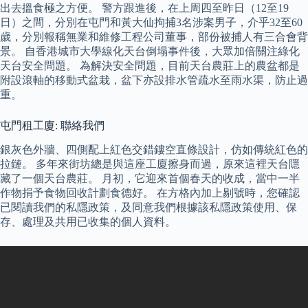
出去搵食極之方便。 警方跟進後，在上周四至昨日（12至19
日）之間，分別在屯門和黃大仙拘捕3名涉案男子，介乎32至60
歲，分別報稱無業和維修工程公司董事，部份被捕人有三合會背
景。 自香港城市大學線化天台倒塌事件後，大眾加倍關注綠化
天台安全問題。 為解決安全問題，目前天台農莊上的農盆都是
附設滾軸的移動式盆栽，盆下亦設排水管疏水至雨水渠，防止過
重。
屯門租工廈: 聯絡我們
銀灰色外牆、四側配上紅色交錯鏤空直條設計，仿如傳統紅色的
拉鏈。 多年來街坊總是與這座工廈擦身而過，原來這裡天台隱
藏了一個天台農莊。 月初，它迎來首個春天的收成，當中一半
作物捐予食物回收計劃食德好。 在方格內加上剔號時，您確認
已閱讀我們的私隱政策，及同意我們根據該私隱政策使用、保
存、處理及共用已收集的個人資料。