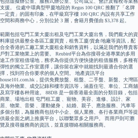
包括虛擬辦公室、服務式辦公室、公司成立、會計及報稅等業務
支援。 位處中環典型甲廈地段的 Regus 100 QRC 推翻了「名牌
一定貴」的固有印象，在甲級寫字樓 100 QRC 內設有共享工作
空間和商務中心，分別位於 3 層，會籍月費僅由 $3,378 起。
範圍包括屯門工業大廈出租及屯門工業大廈出售，我們龐大的資
料庫提供最整全各區工廈買賣，租售工廈/貨倉/地廠等資訊，配
合全香港的工廠工業大廈租金和銷售資料，以滿足我們的尊貴客
戶對工業物業上的需要。 Reubird平台為你搜尋全港專業的多用
途工作室租借場地，務求為你提供方便快捷的租借服務，多種有
彈性的獨立工作室選擇，讓你留在家中就能找到最適合你的選
擇，找到符合你要求的個人空間。 地產資訊平台
house101.com.hk，提供免費放盤、租盤、二手盤、新盤、大灣區
及海外物業、成交記錄和樓市資訊等，涵蓋住宅、車位、工商舖
及寫字樓各种用途。 88DB 是一個香港最全面的分類目錄，包括
商業、場地出租 屯門租工廈 、寵物、美容、進修、設計、家
居、物業、音樂 、運動健身 、結婚、親子、應急服務、汽車等
多個分類，為服務商包括中小企、個人業務、各行各業商戶等提
供最全面之網上推廣平台，以聯繫眾多之用戶。 而用戶則可瀏
覽及搜尋服務商的資訊，並直接聯絡相關服務商。