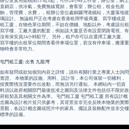
辦公室實用面積由13 sq.ft起，可作24小時工作室，辦公室，網上
直銷店，供冷氣，免費無線寬頻，會客室，辦公枱，租金包差
餉，管理費，水費，，租辦公室位處銅鑼灣港鐵站，大廈落地玻
璃設計。 無論租戶正在考慮在香港租用甲級商廈、寫字樓或是
租工廈，在物色單位期間，不妨在價錢、地點以外，考慮該出租
寫字樓、工廠大廈的配套，例如該大廈是否有設置閉路電視、有
沒有保安員24小時駐守。 另外，租戶亦可以在選擇工廠大廈、
寫字樓的出租單位期間查看停車場位置，若沒有停車場，搬運重
物時會非常吃力。
屯門租工廈: 出售 九龍灣
如有疑問或欲知個別內容之詳情，請向有關行業之專業人士詢問
查證。 本物業的設施、用料、設計等，本公司保留一切權利，
按實際情況需要作出改動，而無須另行通知。 本網站內一切資
料須以政府相關部門最後批准之圖則及法律文件包括但不限於政
府租契及其相關文件為準。 屯門租工廈 屯門租工廈 所有設計概
念圖為設計相片並只供參考，其背景並非完全反映本物業的實際
景觀，各設計概念圖或照片中的家具、擺設及裝飾配件並非交樓
標準的設備。