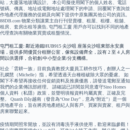
站，大廈落地玻璃設計。 本公司擬使用閣下的個人姓名、電話
號碼、傳真、地址或電郵地址處理閣下的申請、回覆閣下查詢並
作地產代理服務的促銷及向閣下提供中原集團其他公司的資訊。
88DB.com 物業分類讓業主自行刊登賣樓、租屋、租樓、租舖、
租房、套房出租等廣告, 屯門租工廈 用戶亦可以找到不同的地產
代理查詢有關物業買賣或租盤情況。
屯門租工廈: 鄰近港鐵HUB915 尖沙咀 座落尖沙咀東部永安廣
場，提供多間優質分租辦公室，傢俬設備齊全，設有 2 至 4 人房
間以供選擇，合初創/中小型企業/分支機構。
社企「雲耕一族」目前負責教授大廈員工耕作技巧，創辦人之一
孔嫻慧（Michelle）指，希望透過天台種植破除大眾的憂慮。 如
閣下不希望再接收任何促銷資料及推廣優惠，請發送電郵至通知
我們的企業傳訊部經理。 請確認已詳閱並同意遵守Sino Homes
個人資料（私隱）政策，並聲明填報資料均屬真實、正確及完
整。 Quanh Đây越南（發音為“One Day”，意為“附近”）是一個
房地產平台，旨在將房地產經紀人與客戶、買家與賣家、租戶與
房東聯繫起來。
疫情期間照常開放，並設有消毒洗手液供使用，歡迎來臨參觀！