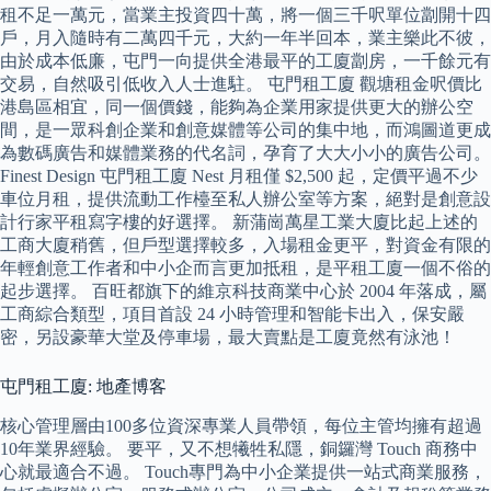
租不足一萬元，當業主投資四十萬，將一個三千呎單位劏開十四
戶，月入隨時有二萬四千元，大約一年半回本，業主樂此不彼，
由於成本低廉，屯門一向提供全港最平的工廈劏房，一千餘元有
交易，自然吸引低收入人士進駐。 屯門租工廈 觀塘租金呎價比
港島區相宜，同一個價錢，能夠為企業用家提供更大的辦公空
間，是一眾科創企業和創意媒體等公司的集中地，而鴻圖道更成
為數碼廣告和媒體業務的代名詞，孕育了大大小小的廣告公司。
Finest Design 屯門租工廈 Nest 月租僅 $2,500 起，定價平過不少
車位月租，提供流動工作檯至私人辦公室等方案，絕對是創意設
計行家平租寫字樓的好選擇。 新蒲崗萬星工業大廈比起上述的
工商大廈稍舊，但戶型選擇較多，入場租金更平，對資金有限的
年輕創意工作者和中小企而言更加抵租，是平租工廈一個不俗的
起步選擇。 百旺都旗下的維京科技商業中心於 2004 年落成，屬
工商綜合類型，項目首設 24 小時管理和智能卡出入，保安嚴
密，另設豪華大堂及停車場，最大賣點是工廈竟然有泳池！
屯門租工廈: 地產博客
核心管理層由100多位資深專業人員帶領，每位主管均擁有超過
10年業界經驗。 要平，又不想犧牲私隱，銅鑼灣 Touch 商務中
心就最適合不過。 Touch專門為中小企業提供一站式商業服務，