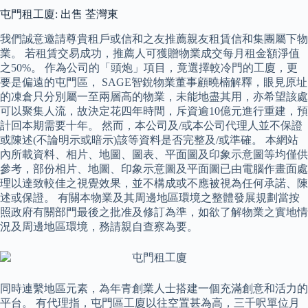
屯門租工廈: 出售 荃灣東
我們誠意邀請尊貴租戶或信和之友推薦親友租賃信和集團屬下物
業。 若租賃交易成功，推薦人可獲贈物業成交每月租金額淨值
之50%。 作為公司的「頭炮」項目，竟選擇較冷門的工廈，更
要是偏遠的屯門區， SAGE智銳物業董事顧曉楠解釋，眼見原址
的凍倉只分別屬一至兩層高的物業，未能地盡其用，亦希望該處
可以聚集人流，故決定花四年時間，斥資逾10億元進行重建，預
計回本期需要十年。 然而，本公司及/或本公司代理人並不保證
或陳述(不論明示或暗示)該等資料是否完整及/或準確。 本網站
內所載資料、相片、地圖、圖表、平面圖及印象示意圖等均僅供
參考，部份相片、地圖、印象示意圖及平面圖已由電腦作畫面處
理以達致較佳之視覺效果，並不構成或不應被視為任何承諾、陳
述或保證。 有關本物業及其周邊地區環境之整體發展規劃當按
照政府有關部門最後之批准及修訂為準，如欲了解物業之實地情
況及周邊地區環境，務請親自查察為要。
同時連繫地區元素，為年青創業人士搭建一個充滿創意和活力的
平台。 有代理指，屯門區工廈以往空置甚為高，三千呎單位月