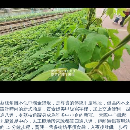
荔枝角雖不似中環金鐘般，是尊貴的傳統甲廈地段，但區內不乏
設計時尚的新式商廈，質素媲美甲級寫字樓，加上交通便利，四
通八達，令荔枝角躍身成為許多中小企的新寵。 天際中心毗鄰
九龍貿易中心，以工廈地段來說都算四通八達，距離港鐵葵興站
約 15 分鐘步程，葵興一帶多街坊平價食肆，入夜後肚餓，步行