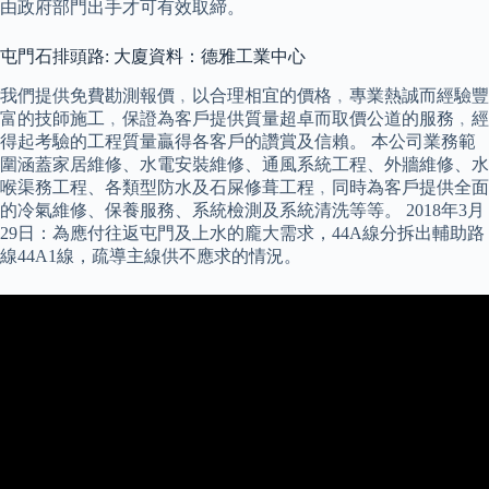
由政府部門出手才可有效取締。
屯門石排頭路: 大廈資料：德雅工業中心
我們提供免費勘測報價﹐以合理相宜的價格﹐專業熱誠而經驗豐
富的技師施工﹐保證為客戶提供質量超卓而取價公道的服務﹐經
得起考驗的工程質量贏得各客戶的讚賞及信賴。 本公司業務範
圍涵蓋家居維修、水電安裝維修、通風系統工程、外牆維修、水
喉渠務工程、各類型防水及石屎修葺工程﹐同時為客戶提供全面
的冷氣維修、保養服務、系統檢測及系統清洗等等。 2018年3月
29日：為應付往返屯門及上水的龐大需求，44A線分拆出輔助路
線44A1線，疏導主線供不應求的情況。