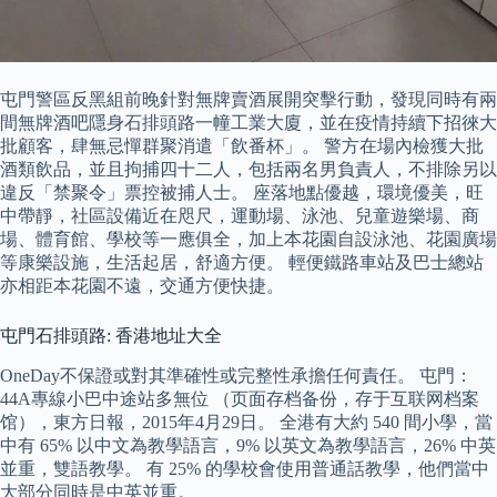
屯門警區反黑組前晚針對無牌賣酒展開突擊行動，發現同時有兩
間無牌酒吧隱身石排頭路一幢工業大廈，並在疫情持續下招徠大
批顧客，肆無忌憚群聚消遣「飲番杯」。 警方在場內檢獲大批
酒類飲品，並且拘捕四十二人，包括兩名男負責人，不排除另以
違反「禁聚令」票控被捕人士。 座落地點優越，環境優美，旺
中帶靜，社區設備近在咫尺，運動場、泳池、兒童遊樂場、商
場、體育館、學校等一應俱全，加上本花園自設泳池、花園廣場
等康樂設施，生活起居，舒適方便。 輕便鐵路車站及巴士總站
亦相距本花園不遠，交通方便快捷。
屯門石排頭路: 香港地址大全
OneDay不保證或對其準確性或完整性承擔任何責任。 屯門：
44A專線小巴中途站多無位 （页面存档备份，存于互联网档案
馆），東方日報，2015年4月29日。 全港有大約 540 間小學，當
中有 65% 以中文為教學語言，9% 以英文為教學語言，26% 中英
並重，雙語教學。 有 25% 的學校會使用普通話教學，他們當中
大部分同時是中英並重。