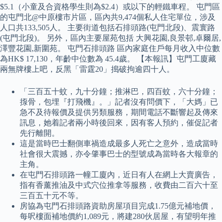
$5.1（小童及合資格學生則為$2.4）或以下的輕鐵車程。 屯門區
的屯門北@中原樓市片區，區內共9,474個私人住宅單位，涉及
人口共133,505人。 主要街道包括石排頭路(屯門北段)、震寰路
(屯門北段)。 另外，區內主要屋苑包括 大興花園,良景邨,卓爾居,
澤豐花園,新圍苑。 屯門石排頭路 區內家庭住戶每月收入中位數
為HK$ 17,130，年齡中位數為 45.4歲。 【本報訊】屯門工廈藏
兩無牌樓上吧，反黑「雷霆20」搗破拘逾四十人。
「三百五十蚊，九十分鐘；推淋巴，四百蚊，六十分鐘；
揼骨，包埋『打飛機』。」記者沒有問價下，「大媽」已
急不及待報價及提供另類服務，期間電話不斷響起及傳來
訊息，她着記者兩小時後回來，因有客人預約，催促記者
先行離開。
這是當時巴士翻側車禍造成最多人死亡之意外，造成當時
社會很大震撼，亦令肇事巴士的型號成為當時各大報章的
主角。
在屯門石排頭路一幢工廈內，近日有人在網上大賣廣告，
指有香薰推油及中式穴位推拿等服務，收費由二百六十至
三百五十元不等。
房協為屯門石排頭路資助房屋項目完成1.75億元補地價，
每呎樓面補地價約1,089元，將建280伙居屋，有望明年推