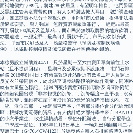
面補地價約1,089元，將建280伙居屋，有望明年推售。 屯門警區
反黑組主管莫湛豐督察稱，有人以時裝店掩人耳目，增加調查難
度，嚴厲譴責不法分子漠視法例，更罔顧市民健康，提供非法場
所聚眾耍樂。 警方強調，無牌賣酒屬嚴重罪行，一經定罪最高
可判罰款100萬元及監禁2年，而市民於無領取牌照的地方飲酒，
亦屬違法，一經定罪，最高可判罰款2千元，市民切勿以身試
法。 呼籲市民顧己及人，應嚴格遵守《預防及控制疾病條
例》，以協助控制疫情及減低病毒在社區傳播的風險。
本線另設立輔助線44A1，只於星期一至六由寶田單向前往上水
站（且不提供回程），星期日及公眾假期不設服務。 屯門石排
頭路 2018年8月4日：有傳媒報道此站附近有數名工程人員穿上
反光衣並帶同儀器，於此站至鳴琴站路段的路軌作測量，同時路
軌有大量藍色標記。 港鐵回覆指留意到石排頭路及鳴琴路附近
的輕鐵範圍出現「非常輕微的沉降」，沉降幅度一直平穩，沒有
顯著改變，並維持在屋宇署沿用的20毫米的沉降指標以內。 在
「統一派位乙部」，校網屬屯門區，但有部分學位會分配給元朗
區；根據坊間流傳的資訊，有人估計絕大部分學生來自 BAND 1
的小六畢業生。 收生詳情請看：學位分配辦法 、自行分配學位
、中學統一派位。 1986年11月5日早上，一輛九巴利蘭勝利二型
雙層巴士（G470／CW4123）於鳴琴路右轉入石排頭路時失控翻