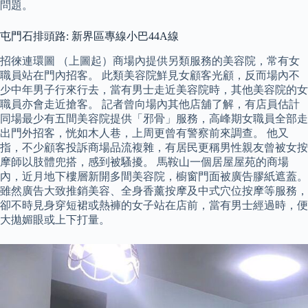
問題。
屯門石排頭路: 新界區專線小巴44A線
招徠連環圖 （上圖起）商場內提供另類服務的美容院，常有女
職員站在門內招客。 此類美容院鮮見女顧客光顧，反而場內不
少中年男子行來行去，當有男士走近美容院時，其他美容院的女
職員亦會走近搶客。 記者曾向場內其他店舖了解，有店員估計
同場最少有五間美容院提供「邪骨」服務，高峰期女職員全部走
出門外招客，恍如木人巷，上周更曾有警察前來調查。 他又
指，不少顧客投訴商場品流複雜，有居民更稱男性親友曾被女按
摩師以肢體兜搭，感到被騷擾。 馬鞍山一個居屋屋苑的商場
內，近月地下樓層新開多間美容院，櫥窗門面被廣告膠紙遮蓋。
雖然廣告大致推銷美容、全身香薰按摩及中式穴位按摩等服務，
卻不時見身穿短裙或熱褲的女子站在店前，當有男士經過時，便
大拋媚眼或上下打量。