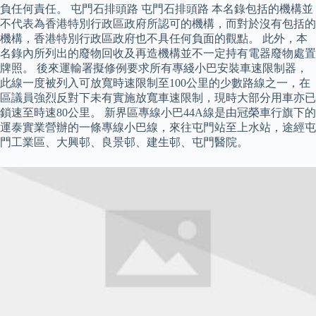
負任何責任。 屯門石排頭路 屯門石排頭路 本名錄包括的機構並
不代表為香港特別行政區政府所認可的機構，而對於沒有包括的
機構，香港特別行政區政府也不具任何負面的觀點。 此外，本
名錄內所列出的廢物回收及再造機構並不一定持有電器廢物處置
牌照。 後來運輸署擬修例要求所有專綫小巴安裝車速限制器，
此線一度被列入可放寬時速限制至100公里的少數路線之一，在
區議員強烈反對下未有實施放寬車速限制，現時大部分用車亦已
鎖速至時速80公里。 新界區專線小巴44A線是由冠榮車行旗下的
運泰實業營辦的一條專線小巴線，來往屯門站至上水站，途經屯
門工業區、大興邨、良景邨、建生邨、屯門醫院。