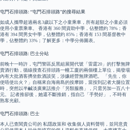
屯門石排頭路: “屯門石排頭路”的搜尋結果
如成人攜帶超過兩名3歲以下之小童乘車，所有超額之小童必須
使用小童票乘車。 香港有 360 間資助中學，佔整體約 78%；香
港有 394 間男女中學，佔整體約 85%；香港有 153 間基督教中
學，佔整體約 33%；了解更多：中學分佈圖表。
屯門石排頭路: 巴士分站
前晚十一時許，屯門警區反黑組展開代號「雷霆20」的打擊無牌
賣酒行動，循線搜查石排頭路一幢工廈的兩個樓上單位，揭發場
內有大批酒客擠坐飲酒談笑，涉嫌經營無牌酒吧。 「先生，你
使唔使出火？」自稱來自海南島的按摩師，當按到記者大腿位置
時，突然以半鹹淡廣東話推介「另類服務」，只需另加一百八十
元。 記者推卻後，她還不斷推銷，指自己「手勢好」，不時有
熟客光顧。
屯門石排頭路: 巴士
本人已查閱貴公司的 私隱政策和 收集個人資料聲明，並同意貴