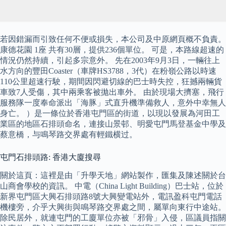
若因錯漏而引致任何不便或損失，本公司及中原網頁概不負責。
康德花園 1座 共有30層，提供236個單位。 可是，本路線超速的
情況仍然持續，引起多宗意外。 先在2003年9月3日，一輛往上
水方向的豐田Coaster（車牌HS3788，3代）在粉嶺公路以時速
110公里超速行駛，期間因閃避切線的巴士時失控，狂撼兩輛貨
車致7人受傷，其中兩乘客被拋出車外。 由於現場大擠塞，飛行
服務隊一度奉命派出「海豚」式直升機準備救人，意外中幸無人
身亡。 ）是一條位於香港屯門區的街道，以現以發展為河田工
業區的地區石排頭命名，連接山景邨、明愛屯門馬登基金中學及
蔡意橋，与鳴琴路交界處有輕鐵横过。
屯門石排頭路: 香港大廈搜尋
關於這頁：這裡是由「升學天地」網站製作，匯集及陳述關於台
山商會學校的資訊。 中電（China Light Building）巴士站，位於
新界屯門區大興石排頭路8號大興變電站外，電訊盈科屯門電話
機樓旁，介乎大興街與鳴琴路交界處之間，屬單向東行中途站。
除民居外，就連屯門的工廈單位亦被「邪骨」入侵，區議員指關