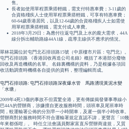
售。
長者如使用單程票乘搭輕鐵，需支付特惠車費；3-11歲的
合資格殘疾人士使用單程票乘搭輕鐵，可享有特惠車費；
60-64歲香港居民，以及12-64歲的合資格殘疾人士如需使
用單程票乘搭輕鐵，需支付成人車費。
2018年3月29日：為應付往返屯門及上水的龐大需求，44A
線分拆出輔助路線44A1線，疏導主線供不應求的情況。
翠林花園位於屯門北石排頭路15號（中原樓市片區：屯門北）。
屯門石排頭路 《香港回收再造公司名錄》概括了本港部分廢物
回收及再造機構的名單。 名錄裏機構的資料，乃是根據各項回
收活動調查時機構各自提供的資料，整理編輯而成。
屯門石排頭路: 屯門石排頭路深夜爆水管 馬路湧現黃泥水變
「水塘」
2009年4死13傷的事故不但震驚全港，更有傳媒揭發肇事專線小
巴44A的營辦商，涉嫌擅自更改服務時間，頭班車及尾班車時
間，較運輸署公佈的分別早一小時開車，及遲一個半小時收車。
營辦商對於服務時間不符合運輸署規定直認不諱，更聲言「10幾
年來都係咁」。 時任立法會議員鄭家富直斥營辦商違規，又質