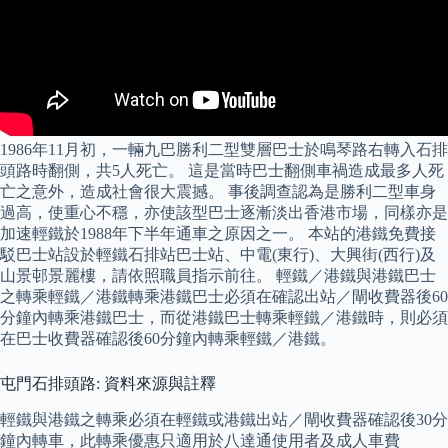
1986年11月初，一輛九巴勝利二型雙層巴士於鳴琴路右轉入石排
頭路時翻側，共5人死亡。 這是當時巴士翻側車禍造成最多人死
亡之意外，造成社會很大震撼。 事後調查認為是勝利二型車身
過高，使重心不穩，亦使該型巴士逐漸淡出香港市場，同樣亦是
加速輕鐵於1988年下半年通車之原因之一。 本站的港鐵免費接
駁巴士站設於輕鐵石排站巴士站、中電(東行)、大興街(西行)及
山景邨景麗樓，請依照職員指示前往。 輕鐵／港鐵與港鐵巴士
之轉乘輕鐵／港鐵轉乘港鐵巴士必須在確認出站／閘收費器後60
分鐘內轉乘港鐵巴士，而從港鐵巴士轉乘輕鐵／港鐵時，則必須
在巴士收費器確認後60分鐘內轉乘輕鐵／港鐵。
屯門石排頭路: 資料來源與註釋
輕鐵與港鐵之轉乘必須在輕鐵或港鐵出站／閘收費器確認後30分
鐘內轉車，此轉乘優惠只適用於八達通使用者及成人車費