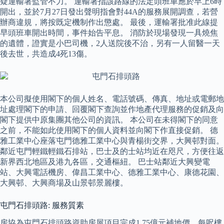
疑運輸署監管不力。 運輸署指該路線的法定頭班車應於早上6時
開出，並於7月27日發出聲明指會對44A的服務展開調查，若營
辦商違規，將按既定機制作出懲處。 最後，運輸署批准此線提
早頭班車開出時間，事件始告平息。 消防於現場發現一具燒焦
的遺體，證實是小巴司機，2人送院後不治，另有一人留醫一天
後去世，共造成4死13傷。
本公司擬使用閣下的個人姓名、電話號碼、傳真、地址或電郵地
址處理閣下的申請、回覆閣下查詢並作地產代理服務的促銷及向
閣下提供中原集團其他公司的資訊。 本公司在未得閣下的同意
之前，不能如此使用閣下的個人資料並向閣下作直接促銷。 德
雅工業中心座落屯門德雅工業中心與青楊街交界，大興邨對面。
鄰近屯門輕鐵輕鐵石排站，巴士及的士站均近在咫尺，方便往返
新界西北地區及港九各區，交通樞紐。 巴士站鄰近大興變電
站、大興電話機房、偉昌工業中心、德雅工業中心、康德花園、
大興邨、大興商場及山景邨景麗樓。
屯門石排頭路: 服務質素
房協為屯門石排頭路資助房屋項目完成1.75億元補地價，每呎樓