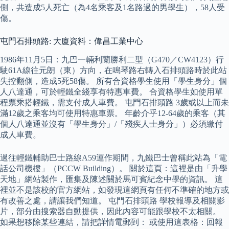
側，共造成5人死亡（為4名乘客及1名路過的男學生），58人受
傷。
屯門石排頭路: 大廈資料：偉昌工業中心
1986年11月5日：九巴一輛利蘭勝利二型（G470／CW4123）行
駛61A線往元朗（東）方向，在鳴琴路右轉入石排頭路時於此站
失控翻側，造成5死58傷。 所有合資格學生使用「學生身分」個
人八達通，可於輕鐵全綫享有特惠車費。 合資格學生如使用單
程票乘搭輕鐵，需支付成人車費。 屯門石排頭路 3歲或以上而未
滿12歲之乘客均可使用特惠車票。 年齡介乎12-64歲的乘客（其
個人八達通並沒有「學生身分」/「殘疾人士身分」）必須繳付
成人車費。
過往輕鐵輔助巴士路線A59運作期間，九鐵巴士曾稱此站為「電
話公司機樓」（PCCW Building）。 關於這頁：這裡是由「升學
天地」網站製作，匯集及陳述關於馬可賓紀念中學的資訊。 這
裡並不是該校的官方網站，如發現這網頁有任何不準確的地方或
有改善之處，請讓我們知道。 屯門石排頭路 學校報導及相關影
片，部分由搜索器自動提供，因此內容可能跟學校不太相關。
如果想移除某些連結，請把詳情電郵到： 或使用這表格：回報