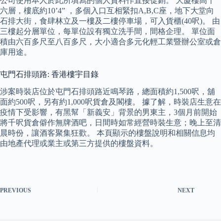
公司使用本人於此所填寫的個人資料作直接促銷。 大廈樓高十
六層，樓底約10’4” ，多個入口互相緊扣A,B,C座，地下大堂向
石排大街，食肆林立及一樓及二樓停車場，可入貨櫃(40呎)。 由
三樓起分層單位，每單位設有獨立洗手間，間格企理。 單位面
積由六百多尺至八百多尺，大小適合多元化輕工業暨辦公室或倉
庫用途。
屯門石排頭路: 香港樓宇目錄
涉案時裝店位於屯門石排頭路近鳴琴路，總面積約1,500呎，舖
面約500呎，另有約1,000呎貨倉及閣樓。 據了解，時裝店生意在
疫情下受影響，有黑幫「新義安」背景的男東主，3個月前開始
將千呎貨倉僻作無牌酒吧，日間時如常經營時裝生意；晚上至清
晨時份，讓酒客聚集狂歡。 本頁顯示的樓盤說明和相關信息均
由地產代理或業主或第三方提供的樓盤資料。
PREVIOUS
NEXT