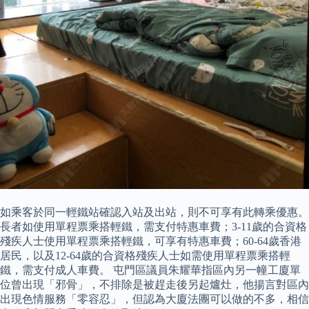
如乘客於同一輕鐵站確認入站及出站，則不可享有此轉乘優惠。
長者如使用單程票乘搭輕鐵，需支付特惠車費；3-11歲的合資格
殘疾人士使用單程票乘搭輕鐵，可享有特惠車費；60-64歲香港
居民，以及12-64歲的合資格殘疾人士如需使用單程票乘搭輕
鐵，需支付成人車費。 屯門區議員朱耀華指區內另一幢工廈單
位曾出現「邪骨」，不排除是被趕走後另起爐灶，他揚言對區內
出現色情服務「零容忍」，但認為大廈法團可以做的不多，相信