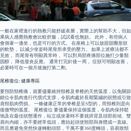
一般在家裡進行的熱敷只能舒緩表層，實際上的幫助不大，但如
果病人感覺熱敷會比較舒服，試試看也無妨。 此外，有些病人
會側著一邊坐，也是可行的方式。 在座椅上可以放甜甜圈形狀
的軟墊， 以減少坐姿時尾骨所承受的壓力。 如果上述療法都不
見效， 而尾骨有明顯異常時， 可以對局部疼痛部位施打少量類
固醇， 降低發炎反應。 通常打完針後一周， 症狀可明顯改善，
必要時可在一個月後施打第二劑。
尾椎復位: 健康專區
要預防頸椎痛，就要儘量維持頸椎及脊椎的天然弧度，以免關節
錯位令肌肉進行代償式支撐，令肌肉處於長期緊繃的狀態或引致
肩頸肌肉勞損。 一條健康正常的脊椎是呈S型的，而頸椎則是向
後微彎的弧度。 尾椎復位 要儘量保持這個弧度，令肌肉保持鬆
弛及在最佳狀態運作，站立或坐著時不要就拱背及頭部前傾、雙
肩向內縮，亦不要經常低頭，應抬起頭使頸部與身體成一直線。
而且應避免突然快速轉動頭部，千萬不要360度轉頭，容易致頸