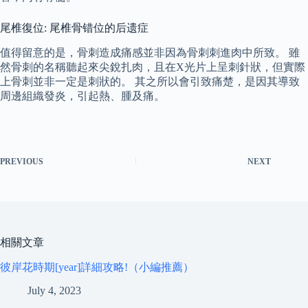
尾椎復位: 尾椎骨错位的后遗症
值得留意的是，骨刺造成痛感並非因為骨刺刺進肉中所致。 雖
然骨刺的名稱聽起來尖銳扎肉，且在X光片上呈刺針狀，但實際
上骨刺並非一定是刺狀的。 其之所以會引致痛楚，是因其導致
周邊組織發炎，引起熱、腫及痛。
PREVIOUS
NEXT
相關文章
彼岸花時期[year]詳細攻略!（小編推薦）
July 4, 2023