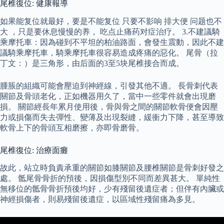
尾椎復位: 健康報導
如果能复位就最好，要是不能复位 只要不影响 排大便 问题也不
大 ，只是要休息慢慢的养， 吃点止痛药对症治疗。 3.不建議騎
乘摩托車：因為碰到不平坦的柏油路面，會發生震動，因此不建
議騎乘摩托車，騎乘摩托車很容易造成疼痛的惡化。 尾骨（拉
丁文：）是三角形，由后面的3至5块尾椎接合而成。
腫脹的組織可能會壓迫到神經線，引發其他不適。 長骨刺代表
關節及骨頭老化，正如機器用久了，當中一些零件就會出現磨
損。 關節經長年累月使用後，骨與骨之間的關節軟骨便會因壓
力或損傷而失去彈性、變薄及出現裂縫，緩衝力下降，甚至導致
軟骨上下的骨頭互相磨擦，亦即骨磨骨。
尾椎復位: 治療面癱
故此，站立時負責承重的關節如膝關節及腰椎關節是骨刺好發之
處。 骶尾骨骨折的預後，因損傷型別不同而差異甚大。 單純性
無移位的骶骨骨折預後均好，少有殘留後遺症者；但伴有內臟或
神經損傷者，則易殘留後遺症，以區域性殘留痛為多見。