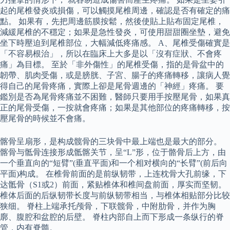
起的尾椎發炎或損傷，可以觸摸尾椎周邊，確認是否有確定的痛
點。 如果有，先把周邊筋膜按鬆，然後使貼上貼布固定尾椎，
減緩尾椎的不穩定；如果是急性發炎，可使用甜甜圈坐墊，避免
坐下時壓迫到尾椎部位，大幅減低疼痛感。 A、尾椎受傷確實是
「不容易根治」，所以在臨床上大多是以「沒有症狀、不會疼
痛」為目標。 至於「非外傷性」的尾椎受傷，指的是骨盆中的
韌帶、肌肉受傷，或是膀胱、子宮、腸子的疼痛轉移，讓病人覺
得自己的尾骨疼痛，實際上卻是尾骨週邊的「神經」疼痛。 要
鑑別是否為尾骨疼痛並不困難，醫師只要用手按壓尾骨，如果真
正的尾骨受傷，一按就會疼痛；如果是其他部位的疼痛轉移，按
壓尾骨的時候並不會痛。
髂骨呈扇形，是构成髋骨的三块骨中最上端也是最大的部分。
髂骨与骶骨连接形成骶髂关节，呈“L”形，位于骼骨后上方，由
一个垂直向的“短臂”(垂直平面)和一个相对横向的“长臂”(前后向
平面)构成。 在椎骨前面的是前纵韧带，上连枕骨大孔前缘，下
达骶骨（S1或2）前面，紧贴椎体和椎间盘前面，厚实而坚韧。
椎体后面的后纵韧带长度与前纵韧带相当，与椎体相贴部分比较
狭细。 脊柱上端承托颅骨，下联髋骨，中附肋骨，并作为胸
廓、腹腔和盆腔的后壁。 脊柱内部自上而下形成一条纵行的脊
管，内有脊髓。