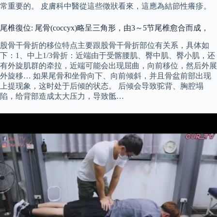
常重要的。 皮膚科中醫從這些徵狀看來，這應為結節性癢疹。
尾椎復位: 尾骨(coccyx)略呈三角形，由3～5节尾椎愈合而成，
股骨干骨折的移位特点主要跟股骨干骨折部位有关系，具体如
下：1、中上1/3骨折：近端由于受髂腰肌、臀中肌、臀小肌，还
有外旋肌群的牵拉，近端可能会出现屈曲，向前移位，然后外展
外旋移… 如果尾骨和坐骨向下、向前倾斜，并且骨盆前部出现
上提现象，这时处于后倾的状态。 后倾会导致驼背、胸腔塌
陷，给背部造成太大压力，导致骶…