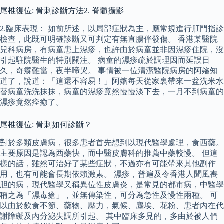
尾椎復位: 骨刺診斷方法2. 脊髓攝影
2.臨床表現： 如前所述，以局部症狀為主，應常規進行肛門指診
檢查，此既可明確診斷又可判定有無直腸伴發傷。 香港某醫院
兒科病房，有病童患上濕疹，也許由於病童並非因濕疹住院，沒
引起駐院醫生的特別關注。 病童的濕疹疏於調理因而延誤日
久，奇癢難當，夜半啼哭。 事情被一位清潔醫院病房的阿嬸知
道了，說道：「這還不容易！」阿嬸每天從家裏帶來一盆洗米水
替病童洗洗抹抹，病童的濕疹竟然慢慢淡下去，一月不到病童的
濕疹竟然痊癒了。
尾椎復位: 骨刺如何診斷？
對於多類皮膚病，很多患者首先想到以現代醫學處理，食西藥。
主要原因是認為西藥快，而中醫皮膚科的推薦中藥較慢。 但這
樣的話，雖然可治好了某些症狀，不過亦有可能帶來其他副作
用，也有可能會長期依賴激素。 濕疹，普遍及令香港人聞風喪
胆的病，現代醫學又稱異位性皮膚炎，是常見的都市病，中醫學
稱之為「濕毒瘡」，並無傳染性，可分為急性及慢性兩種。 可
以由於飲食不節、藥物、壓力，氣候、塵埃、花粉、患者內在代
謝障礙及內分泌失調所引起。 其中臨床多見的，多由於被人們