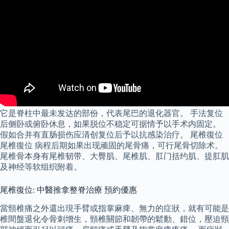
它是脊柱中最未发达的部份，代表尾巴的退化器官。 手法复位
后侧卧或俯卧休息，如果脱位不稳定可据情予以手术内固定。
假如合并有直肠损伤应清创复位后予以抗感染治疗。 尾椎復位
尾椎復位 病程后期如果出现顽固的尾骨痛，可行尾骨切除术。
尾椎骨本身有尾椎韧带、大臀肌、尾椎肌、肛门括约肌、提肛肌
及神经等软组织附着。
尾椎復位: 中醫推拿整脊治療 預約優惠
當頸椎痛之外還出現手臂或指掌麻痺、無力的症狀，就有可能是
椎間盤退化令骨刺增生，頸椎關節和韌帶的鬆動、錯位，壓迫頸