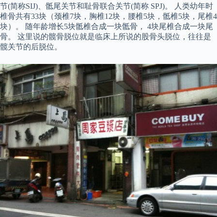
节(简称SIJ)、骶尾关节和耻骨联合关节(简称 SPJ)。 人类幼年时
椎骨共有33块（颈椎7块，胸椎12块，腰椎5块，骶椎5块，尾椎4
块）。 随年龄增长5块骶椎合成一块骶骨， 4块尾椎合成一块尾
骨。 这里说的髋骨脱位就是临床上所说的股骨头脱位，往往是
髋关节的后脱位。