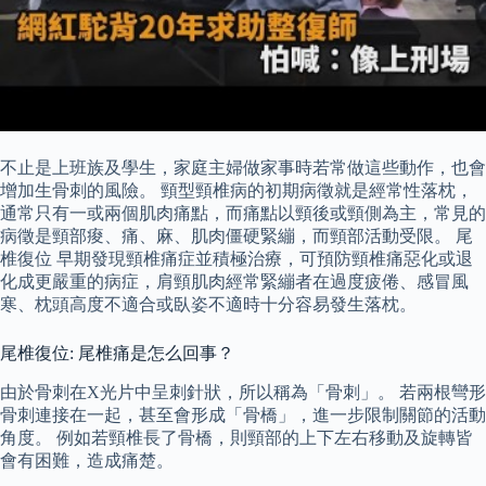
不止是上班族及學生，家庭主婦做家事時若常做這些動作，也會
增加生骨刺的風險。 頸型頸椎病的初期病徵就是經常性落枕，
通常只有一或兩個肌肉痛點，而痛點以頸後或頸側為主，常見的
病徵是頸部痠、痛、麻、肌肉僵硬緊繃，而頸部活動受限。 尾
椎復位 早期發現頸椎痛症並積極治療，可預防頸椎痛惡化或退
化成更嚴重的病症，肩頸肌肉經常緊繃者在過度疲倦、感冒風
寒、枕頭高度不適合或臥姿不適時十分容易發生落枕。
尾椎復位: 尾椎痛是怎么回事？
由於骨刺在X光片中呈刺針狀，所以稱為「骨刺」。 若兩根彎形
骨刺連接在一起，甚至會形成「骨橋」，進一步限制關節的活動
角度。 例如若頸椎長了骨橋，則頸部的上下左右移動及旋轉皆
會有困難，造成痛楚。