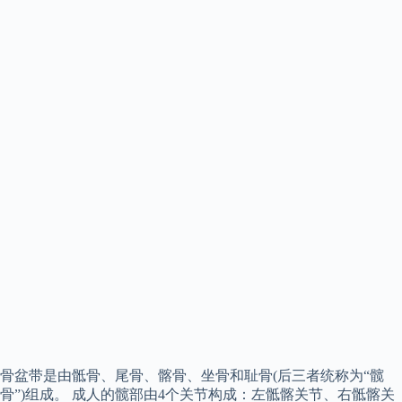
骨盆带是由骶骨、尾骨、髂骨、坐骨和耻骨(后三者统称为“髋
骨”)组成。 成人的髋部由4个关节构成：左骶髂关节、右骶髂关