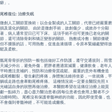
癖」。
尾椎復位: 治療失眠
微創人工關節置換術︰以合金製成的人工關節，代替已經嚴重磨
損及退化的關節。 由於是微創手術，故創傷少，成效亦十分顯
著，病人通常翌日已可下床。 這項手術不但可更換已老化的關
節，還可清除骨刺和矯正變形的關節。 熱敷或冷敷︰關節僵硬
但不腫脹的話，可用熱敷，促進血液循環，令原本緊繃處變得放
鬆及柔軟。
骶尾骨骨折的預防一般包括做好工作防護，遵守交通規則，雨雪
天減少外出，避免外傷，肥胖者應適當減重，健康飲食，老年人
平時應注意補鈣，預防和治療骨質疏鬆。 嚴重的意外有機會造
成尾椎斷裂，發生劇烈疼痛，身體無法維持坐姿，一坐就痛，平
躺或走路也會牽動尾椎疼痛。 這種情況就一定要去醫院先照Ｘ
光確認自身的狀態再做治療。 本醫館希望在這痛症治療上能貢
獻一點綿力，盡心盡力醫治患者(因每位患者也會用上醫者不少
治療時間)。 尾椎沒有保護脊髓神經的功能，因此即使受傷，也
不會傷到脊髓神經，不可能造成癱瘓。