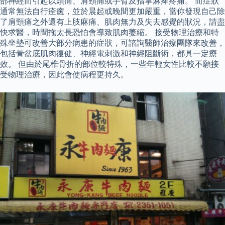
部神經而引起以頭痛、肩頸痛或手臂及指掌麻痺疼痛。 而症狀
通常無法自行痊癒，並於晨起或晚間更加嚴重，當你發現自己除
了肩頸痛之外還有上肢麻痛、肌肉無力及失去感覺的狀況，請盡
快求醫，時間拖太長恐怕會導致肌肉萎縮。 接受物理治療和特
殊坐墊可改善大部分病患的症狀，可諮詢醫師治療團隊來改善，
包括骨盆底肌肉復健、神經電刺激和神經阻斷術，都具一定療
效。 但由於尾椎骨折的部位較特殊，一些年輕女性比較不願接
受物理治療，因此會使病程更持久。