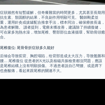
症狀雖然有短暫緩解，但奇癢難當的時間更多，尤其甚至長期用
抗生素、類固醇的結果，不良副作用明顯可見。 醫師剛柔並
重，運用針灸或拔罐配合推拿手法，標本同治，確保療效長遠，
為患者解難。 讀者提到，電療未獲改善，建議除了持續復健，
可在家多泡熱水澡，增加尾椎、臀部部位血液循環，幫助骨頭癒
合。
尾椎復位: 尾骨骨折症狀多久能好
后倾会导致驼背、胸腔塌陷，给背部造成太大压力，导致骶髂和
腰… 尾椎復位 從患者的X光以及核磁共振檢查都沒問題，應該
是尾椎結構上沒有明顯損傷。 不過患者說自己彎腰、或是蹲下
也會酸痛，看起來跟尾椎的關連不大。