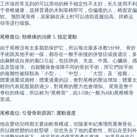
工作场所常见到的可以滑动的椅子稳定性不太好，长久使用不利
于脊椎健康，选择普通的木制靠椅即可，但偏瘦的人，椅面宜偏
软。 预防尾骨疼，居家躺在床上时可以借助直腿抬高、拱桥运
动等进行锻炼。
尾椎復位: 頸椎痛的治療 5. 指定運動
由于尾椎没有太多脂肪保护它，所以每次最多冰敷5分钟。 骨折
手術跟其他手術一樣，都存在一般手術後的併發症或後遺症，多
由麻醉或自身的傷口引起，包括肺炎、失血、中風、心臟病、感
染及昏迷等。 自願醫保會保障不同的骨折手術，而它們按手術
的複雜性被歸類為「小型」、「中型」、「大型」及「複雜」。
體重過重或過輕：體重過重的話，會對尾椎的壓迫增加；體重太
輕則代表屁股脂肪過少，對尾椎的壓力也會增加。 尾骨是整个
脊柱的终端，所以称为“尾椎骨”，由3-5块(一般为4块)尾椎椎骨
形成。
尾椎復位: 引發骨刺原因7. 運動過度
他在嬰幼兒時期主要由軟骨構成，但隨著年紀漸增而逐漸骨化，
所以雖然變的比較堅硬，但也失去了他的柔軟性，所以在受到外
力撞擊的情形下， 就容易造成傷害而產生疼痛。 如果是坐姿引