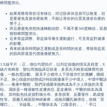
椎間盤突出。
如果尾椎骨骨折没有移位，经过卧床休息就可以恢复，但
是要避免直接坐硬板凳，不能让骨折的位置直接坐在硬的
凳子上。
而且應避免突然快速轉動頭部，千萬不要360度轉頭，容易
致頸椎間盤突出。
近來骨盆調整、骨盆操等養生運動盛行，可見骨盆對健康
的影響。
再來經過長時間缺乏運動或是長時間的坐姿，導致骨盆底
的肌肉群過度代償後僵硬無力。
3.X線平片 ：正，側位均需拍片，以判定損傷的情況及程度，X
線片有畸形，變位而無臨床症狀者，多系先天畸形或陳舊性損
傷，一般勿需診斷。 眼見不少都市人下班後亦忙於應酬，睡眠
不足、身心俱疲的狀態或許時刻困擾著不少中環人，中環中醫診
所——養康中醫館，我們深感榮幸能夠成為不少上班族的充電
站。 濕疹是一種過敏性皮膚炎症, 是皮膚病，中醫的病名為濕
疹。 其特點包括皮損對稱分布、多形損害、反覆發作，易成慢
性等。 面癱又稱面部神經麻痺，或稱貝爾氏麻痹症，俗稱「歪
嘴巴」、「吊線風」，中醫病名為「口眼歪斜」、「 卒口