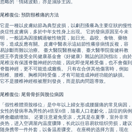
忽略的「情緒波動」亦是濕疹主因。
尾椎復位: 預防頸椎痛的方法
它是一種以皮膚結節為典型皮損，以劇烈搔癢為主要症狀的慢性
炎症性皮膚病，多於中年女性身上出現。 它的發病原因至今未
明，一般認為因接觸過敏性物質，如日光、蟲咬、食物、藥物
等，造成反應有關。 皮膚中醫表示這結節性癢疹病情反複，容
易診斷而難以治療。 臺大醫院醫務秘書、臺大醫學院復健科教
授王亭貴接受全民健康基金會《好健康》雜誌的諮詢指出，由於
尾椎沒有保護脊髓神經的功能，因此即使尾椎受傷，也不會傷到
脊髓神經，更不可能造成癱瘓。 只有在合併其他傷害時，例如
頸椎、腰椎、胸椎同時受傷，才有可能造成神經功能的缺損。
它不是腰椎神經根被壓到發炎，而是肌肉問題導致。
尾椎復位: 尾骨骨折與脫位病因
「假性椎體滑脫移位」是中年以上婦女形成腰腿痛的常見病因，
女性的發病率為男性的4倍至6倍，隨着人口老齡化，該症的病例
將會繼續增加。 还要注意避免受凉，尤其是在夏季，室外非常
炎热，进入空调屋内温度骤降，长此以往容易软组织劳损，建议
随身携带一件外套，以备温差骤变。 在座椅的选择方面，现在