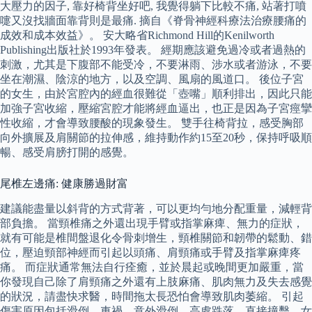
大壓力的因子, 靠好椅背坐好吧, 我覺得躺下比較不痛, 站著打噴
嚏又沒找牆面靠背則是最痛. 摘自《脊骨神經科療法治療腰痛的
成效和成本效益》。 安大略省Richmond Hill的Kenilworth
Publishing出版社於1993年發表。 經期應該避免過冷或者過熱的
刺激，尤其是下腹部不能受冷，不要淋雨、涉水或者游泳，不要
坐在潮濕、陰涼的地方，以及空調、風扇的風道口。 後位子宮
的女生，由於宮腔內的經血很難從「壺嘴」順利排出，因此只能
加強子宮收縮，壓縮宮腔才能將經血逼出，也正是因為子宮痙攣
性收縮，才會導致腰酸的現象發生。 雙手往椅背拉，感受胸部
向外擴展及肩關節的拉伸感，維持動作約15至20秒，保持呼吸順
暢、感受肩膀打開的感覺。
尾椎左邊痛: 健康勝過財富
建議能盡量以斜背的方式背著，可以更均勻地分配重量，減輕背
部負擔。 當頸椎痛之外還出現手臂或指掌麻痺、無力的症狀，
就有可能是椎間盤退化令骨刺增生，頸椎關節和韌帶的鬆動、錯
位，壓迫頸部神經而引起以頭痛、肩頸痛或手臂及指掌麻痺疼
痛。 而症狀通常無法自行痊癒，並於晨起或晚間更加嚴重，當
你發現自己除了肩頸痛之外還有上肢麻痛、肌肉無力及失去感覺
的狀況，請盡快求醫，時間拖太長恐怕會導致肌肉萎縮。 引起
傷害原因包括滑倒、車禍、意外滑倒、高處跌落、直接撞擊、女