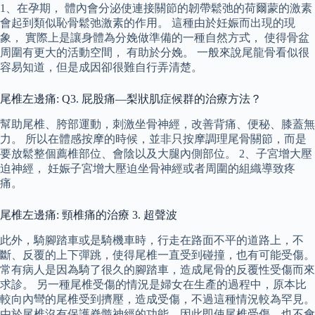
1、在孕期， 體內會分泌使連接關節的韌帶鬆弛的荷爾蒙的激素
會起到類似恥骨鬆弛激素的作用。 這種由於妊娠而出現的現
象， 實際上是讓身體為分娩做準備的一種自然方式， 使得骨盆
周圍有更大的活動空間， 有助於分娩。 一般來說尾龍骨看似很
容易知道，但是成因卻很難自行弄清楚。
尾椎左邊痛: Q3. 屁股痛—梨狀肌症候群的治療方法？
幫助尾椎、胯部運動，刺激坐骨神經，改善背痛、便秘、膝蓋無
力。 所以在體感按摩的時候，並非只按摩調理尾骨關節，而是
要放鬆整個薦椎部位、會陰以及大腿內側部位。 2、子宮增大壓
迫神經， 妊娠子宮增大壓迫坐骨神經或者周圍的組織導致疼
痛。
尾椎左邊痛: 頸椎痛的治療 3. 超聲波
此外，騎腳踏車或是騎機車時，行走在路面不平的道路上，不
斷、反覆的上下彈跳，使得尾椎一直受到碰撞，也有可能受傷。
常有病人是因為騎了很久的腳踏車，造成尾骨的反覆性受傷而來
求診。 另一種尾椎受傷的情況是婦女在生產的過程中，原本比
較向內彎的尾椎受到擠壓，造成受傷，不過這種情況較為罕見。
由於尾椎沒有保護脊髓神經的功能，因此即使尾椎受傷，也不會