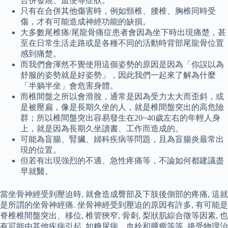
合併發燒、血便等症狀。
只有在合併其他傷害時，例如頸椎、腰椎、胸椎同時受
傷，才有可能造成神經功能的缺損。
大多數尾椎痛/尾龍骨痛症患者會因為坐下時出現痛楚，甚
至在日常生活走路或是各種不同的活動時背部尾龍骨位置
感到痛楚。
而我們會渾然不覺使用這個姿勢的原因是因為「你誤以為
舒服的姿勢就是好姿勢」，因此我們一起來了解為什麼
「半躺半坐」會危害身體。
而椎間盤之所以會滑脫，通常是因為受力太大而歪斜，或
是被壓扁，像是長期久坐的人，就是椎間盤突出的高危險
群；所以椎間盤突出容易發生在20~40歲左右的年輕人身
上，就是因為長期久坐讀書、工作而造成的。
可能為盲腸、腎臟、婦科疾病等問題，且為盲腸炎最常出
現的位置。
但若有出現強烈的不適、急性疼痛等，不論如何都建議盡
早就醫。
當坐骨神經受到壓迫時, 就會造成臀部及下肢後側部的疼痛, 這就
是所謂的坐骨神經痛. 坐骨神經受到壓迫的原因有許多, 有可能是
脊椎椎間盤突出、移位, 椎管狹窄, 骨刺, 梨狀肌綜合徵等因素, 也
有可能由其他疾病引起, 如糖尿病、血栓和腫瘤等等. 接受物理治