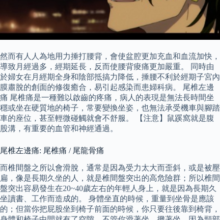
然而有人人為地用力捶打腰背，會使盆腔更加充血和血流加快，
導致月經過多，經期延長，反而使腰背痠痛更加嚴重。 同時由
於婦女在月經期全身和陰部抵搞力降低，捶腰不利於經期子宮內
膜肅脫的創面的修復癒合，易引起感染而患婦科病。 尾椎左邊
痛 尾椎痛是一種難以啟齒的疼痛，病人的表現是無法長時間坐
穩或坐在硬質地的椅子，常要變換坐姿，也無法承受機車與腳踏
車的座位，甚至輕微碰觸就會不舒服。 【注意】鼠蹊窩就是腹
股溝，有重要的血管和神經通過。
尾椎左邊痛: 尾椎痛 / 尾龍骨痛
而椎間盤之所以會滑脫，通常是因為受力太大而歪斜，或是被壓
扁，像是長期久坐的人，就是椎間盤突出的高危險群；所以椎間
盤突出容易發生在20~40歲左右的年輕人身上，就是因為長期久
坐讀書、工作而造成的。 身體坐直的時候，重量到坐骨是應該
的；但當你把屁股坐到椅子前面的時候，你只要往後靠到椅背，
身體和椅子中間就有了空隙，不管你滑著坐、攤著坐，因為頸部