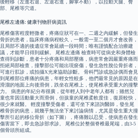
後輕移（左進右退、左退右進，腳掌不動），以拉動大腿、臀
部、尾椎等穴道。
尾椎左邊痛: 健康刊物肝病資訊
尾椎傷害程度輕微者，疼痛症狀可在一、二週之內緩解，但發生
骨折的患者，臨床疼痛病程較久，一般需一至二個月才會改善，
且局部不適的後遺症常會延續一段時間；唯有謹慎配合治療建
議，才能早日得到緩解。 尾椎左邊痛 檢查時可從病史和身體檢
查得到診斷，患者十分疼痛和局部壓痛，病患常會因嚴重疼痛而
拒絕局部檢查，撞擊部位可能出現瘀傷，發生急性脫位骨折者，
可進行肛診，或拍攝X光來協助診斷。 骨科門診或急診偶而會見
到尾椎部位疼痛的病患，年輕女性較多，他們最常見的原因是在
滑溜的地面上向後滑倒，跌坐在尾椎上，使尾椎承受重大的撞擊
力。 病患的年紀分布很廣，從年輕人到中老年人都有；雖然兒
童也常因活動量大而滑倒，但孩童的尾椎柔軟度佳，復原較快，
很少來就醫。 輕度撞擊受傷者，還可坐下來諮詢醫師，發生尾
椎骨折的病患，就幾乎無法坐下來討論病情，尤其是發生重大撞
擊所引起的移位骨折（如下圖），疼痛難以忍受，使病患在發生
傷害當下，即去急診部求診。 尾椎位於整個脊椎最尾端，由3-5
個骨頭所組成。