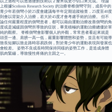
以上過程可以透過微創技術以２釐米或更小切口來完成。 理論
上根據Scoliosis Research Society 的治療脊椎側彎守則，成長中的
青少年若側彎小於25度會建議每半年定期追蹤檢查，25度至40度
則會以背架介入治療，若大於45度才會考慮手術的治療。 但不
論任何嚴重程度的側彎患者，都可以藉由運動治療改善側彎的角
度或是減緩因側彎所導致的症狀，畢竟積極的運動治療總優於單
純的觀察。 脊椎側彎會影響個人的外觀，常常患者看起來就是
頭歪一邊、肩膀一高一低，嚴重影響體態和姿勢，並且有可能導
致長短腳以致走路時容易跌倒，對於青少年的運動表現與發展也
會較差。 姿勢不良或長時間保持同樣的姿勢工作，是造成身體
肌肉緊繃，導致慢性疼痛的主因之一。