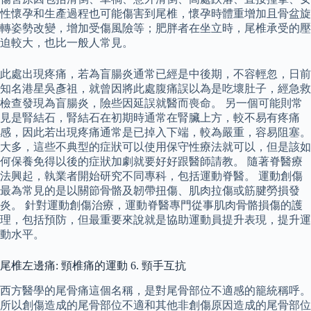
性懷孕和生產過程也可能傷害到尾椎，懷孕時體重增加且骨盆旋
轉姿勢改變，增加受傷風險等；肥胖者在坐立時，尾椎承受的壓
迫較大，也比一般人常見。
此處出現疼痛，若為盲腸炎通常已經是中後期，不容輕忽，日前
知名港星吳彥祖，就曾因將此處腹痛誤以為是吃壞肚子，經急救
檢查發現為盲腸炎，險些因延誤就醫而喪命。 另一個可能則常
見是腎結石，腎結石在初期時通常在腎臟上方，較不易有疼痛
感，因此若出現疼痛通常是已掉入下端，較為嚴重，容易阻塞。
大多，這些不典型的症狀可以使用保守性療法就可以，但是該如
何保養免得以後的症狀加劇就要好好跟醫師請教。 隨著脊醫療
法興起，執業者開始研究不同專科，包括運動脊醫。 運動創傷
最為常見的是以關節骨骼及韌帶扭傷、肌肉拉傷或筋腱勞損發
炎。 針對運動創傷治療，運動脊醫專門從事肌肉骨骼損傷的護
理，包括預防，但最重要來說就是協助運動員提升表現，提升運
動水平。
尾椎左邊痛: 頸椎痛的運動 6. 頸手互抗
西方醫學的尾骨痛這個名稱，是對尾骨部位不適感的籠統稱呼。
所以創傷造成的尾骨部位不適和其他非創傷原因造成的尾骨部位