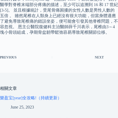
醫學對脊椎末端部分疼痛的描述，至少可以追溯到 16 和 17 世紀
[3-5]。 並且根據統計，受尾骨痛困擾的女性人數是男性人數的
五倍 。 雖然尾椎在人類身上已經沒有很大功能，但當身體適應
了避免導致尾椎痛的錯誤坐姿，便可能會引發其他脊椎問題，不
容忽視。 恩主公醫院復健科主治醫師薛千川表示，尾椎由3～4
塊小骨頭組成，孕期骨盆韌帶鬆弛容易導致尾椎關節位移。
PREVIOUS
NEXT
相關文章
樂盈宝[year]全攻略!（持續更新）
June 25, 2023