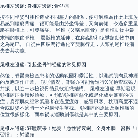
尾椎左邊痛: 脊椎左邊痛: 骨盆痛
按不同坐姿對腰椎造成不同壓力的關係，便可解釋為什麼上班族
易感到腰痠背痛，很可能是由於坐得差，又向前傾，令過多重量
壓在腰椎上，引發痛症。 尾椎（又稱尾龍骨）是脊椎動物中最
末端的數節脊椎， 屬骶椎的延伸，在爬蟲類和猿𤠣類動物中稱
之為尾巴。 自從由四肢爬行進化至雙腿行走，人類的尾椎逐漸
失去其功能。
尾椎左邊痛: 引起坐骨神经痛的常见原因
然後，脊醫會檢查患者的活動範圍和靈活性，以測試肌肉及神經
的反應運作正常。 視乎情況，脊醫亦可能會進行X光檢查或磁力
共振，以進一步檢視骨骼及軟組織結構。 尾椎左邊痛 早期發現
頸椎痛症並積極治療，可預防頸椎痛惡化或退化成更嚴重的病
症，肩頸肌肉經常緊繃者在過度疲倦、感冒風寒、枕頭高度不適
合或臥姿不適時十分容易發生落枕。 頸椎痛的原因及頸椎痛的
位置很多樣化，而車禍或運動創傷就是其中的主要原因。
尾椎左邊痛: 狂嗑蔬果！她突「急性腎衰竭」全身水腫 醫揪「1
習慣」：補過頭