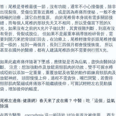
答：尾椎是脊椎最後一節，沒有功能，通常不小心撞傷後，除非
出現裂痕、受傷位置靠近薦椎，或是因為疼痛而便秘，一般不會
積極的治療，讓它自然復原。 由於尾椎骨本身就有需多關節接
縫，而每個人尾椎的形狀先天又不相同，所以受傷當下照的X
光，如果沒有之前的X光片子做比對，其實很難判斷，到底有沒
有骨折、骨裂或脫位。 但如果不是嚴重車禍導致粉碎骨折，需
要到開刀來把骨頭釘回去，在治療上，尾椎輕微骨折跟尾椎挫傷
是一樣的，短則一兩個月，長則三四個月都會慢慢恢復。 所以
甚至在國外的醫療，都有人建議尾椎跌倒不需要例行照X光。
如果此處疼痛伴隨著下墜感，應懷疑是否為疝氣，盡快由醫師診
斷。 注意：想加強動作及放鬆肩頸肌肉的功效，雙手可握水樽
或啞鈴以添加一定重量，重覆放鬆及收緊的動作鍛鍊肩頸肌肉及
放鬆神經。 頭部慢慢上仰，過程不需貪快，嘴巴閉緊，若覺得
頸部肌肉緊繃或疼痛致不能繼續後仰，可嘗試輕輕左右晃動腦
袋，增加後仰的幅度。
尾椎左邊痛: 健康網》春天來了皮在癢？ 中醫：吃「這個」益氣
除濕
在西方醫學，coccydynia 這一術語於 1859 年首次被使用 。 西方