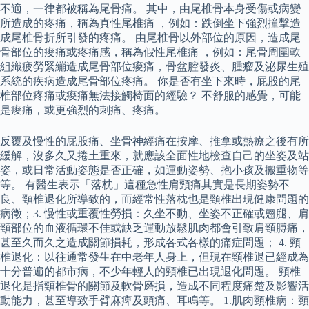
不適，一律都被稱為尾骨痛。 其中，由尾椎骨本身受傷或病變
所造成的疼痛，稱為真性尾椎痛 ，例如：跌倒坐下強烈撞擊造
成尾椎骨折所引發的疼痛。 由尾椎骨以外部位的原因，造成尾
骨部位的痠痛或疼痛感，稱為假性尾椎痛 ，例如：尾骨周圍軟
組織疲勞緊繃造成尾骨部位痠痛，骨盆腔發炎、腫瘤及泌尿生殖
系統的疾病造成尾骨部位疼痛。 你是否有坐下來時，屁股的尾
椎部位疼痛或痠痛無法接觸椅面的經驗？ 不舒服的感覺，可能
是痠痛，或更強烈的刺痛、疼痛。
反覆及慢性的屁股痛、坐骨神經痛在按摩、推拿或熱療之後有所
緩解，沒多久又捲土重來，就應該全面性地檢查自己的坐姿及站
姿，或日常活動姿態是否正確，如運動姿勢、抱小孩及搬重物等
等。 有醫生表示「落枕」這種急性肩頸痛其實是長期姿勢不
良、頸椎退化所導致的，而經常性落枕也是頸椎出現健康問題的
病徵；3. 慢性或重覆性勞損：久坐不動、坐姿不正確或翹腿、肩
頸部位的血液循環不佳或缺乏運動放鬆肌肉都會引致肩頸膊痛，
甚至久而久之造成關節損耗，形成各式各樣的痛症問題； 4. 頸
椎退化：以往通常發生在中老年人身上，但現在頸椎退已經成為
十分普遍的都市病，不少年輕人的頸椎已出現退化問題。 頸椎
退化是指頸椎骨的關節及軟骨磨損，造成不同程度痛楚及影響活
動能力，甚至導致手臂麻痺及頭痛、耳鳴等。 1.肌肉頸椎病：頸