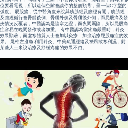
位要看電視，所以這個空隙會讓你的整個頸背，呈一個C字型的
弧度。 屁股痛，從中醫角度來說與膀胱經及膽經有關，膀胱經
及膽經循行會臀腿後側、臀腿外側及臀腿後外側，而屁股痛及發
炎情況反覆者，中醫認為是陰寒之證，而夜間屬陰，所以屁股痛
症容易在晚間發作或者加重。 有中醫認為當疼痛嚴重時，針灸
效果顯著，而虛寒體質人士會加以灸療，加強治療屁股痛症的效
果。 尾椎左邊痛 利用針灸、中藥疏通經絡及祛風散寒利濕，對
某些人士來說治療及紓緩疼痛的效果不俗。