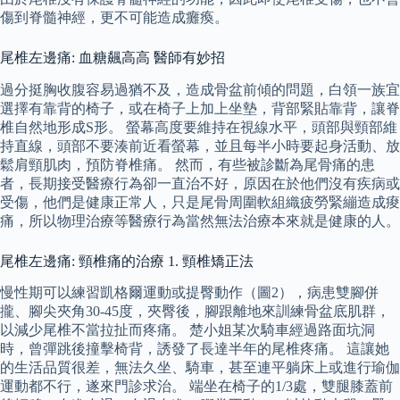
傷到脊髓神經，更不可能造成癱瘓。
尾椎左邊痛: 血糖飆高高 醫師有妙招
過分挺胸收腹容易過猶不及，造成骨盆前傾的問題，白領一族宜
選擇有靠背的椅子，或在椅子上加上坐墊，背部緊貼靠背，讓脊
椎自然地形成S形。 螢幕高度要維持在視線水平，頭部與頸部維
持直線，頭部不要湊前近看螢幕，並且每半小時要起身活動、放
鬆肩頸肌肉，預防脊椎痛。 然而，有些被診斷為尾骨痛的患
者，長期接受醫療行為卻一直治不好，原因在於他們沒有疾病或
受傷，他們是健康正常人，只是尾骨周圍軟組織疲勞緊繃造成痠
痛，所以物理治療等醫療行為當然無法治療本來就是健康的人。
尾椎左邊痛: 頸椎痛的治療 1. 頸椎矯正法
慢性期可以練習凱格爾運動或提臀動作（圖2），病患雙腳併
攏、腳尖夾角30-45度，夾臀後，腳跟離地來訓練骨盆底肌群，
以減少尾椎不當拉扯而疼痛。 楚小姐某次騎車經過路面坑洞
時，曾彈跳後撞擊椅背，誘發了長達半年的尾椎疼痛。 這讓她
的生活品質很差，無法久坐、騎車，甚至連平躺床上或進行瑜伽
運動都不行，遂來門診求治。 端坐在椅子的1/3處，雙腿膝蓋前