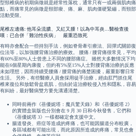
型頸椎病的初期病徵就是經常性落枕，通常只有一或兩個肌肉痛
點，而痛常見的病徵是頸部痠、痛、麻、肌肉僵硬緊繃，而頸部
活動受限。
尾椎左邊痛: 他耳朵流膿、又紅又腫！以為中耳炎…醫檢查後
嘆：已合併「難治性疾病」 嚴重恐致死
有時亦會配合一些持別手法，例如脊骨牽引療法、回彈式關節復
位法等，以加強腰背痛治療的療效。 腰痛 / 腰背痛很常見，平均
有60%至80%人士曾患上不同的腰部痛症。 雖然大多數情况下均
能在6個星期內康復，但約有5%至15%人士對腰背痛治療的反應
未如理想，因而持續受腰痛 / 腰背痛的痛楚困擾，嚴重影響日常
生活。 另外，有些醫療人員會採用徒手治療，經由肛門抓住尾
椎來復位和放鬆骨盆底肌，但由於這治療較侵入性和隱私，容易
有糾紛，最好醫病雙方要先溝通清楚。
同時前兩作《蓓優妮塔：魔兵驚天錄》和《蓓優妮塔 2》
的實體盒裝版也分別會在 9 月 30 日和今秋發售，它們和
《蓓優妮塔 3》一樣都確定會支援中文。
腸道發炎、癌症等造成的疼痛，也可能因腸道分布較廣，
各區域都有可能出現，而此原因所造成的疼痛，常見也會