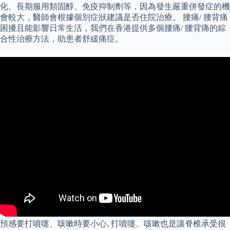
化、長期服用類固醇、免疫抑制劑等，因為發生嚴重併發症的機
會較大，醫師會根據個別症狀建議是否住院治療。 腰痛/ 腰背痛
困擾且能影響日常生活，我們在香港提供多個腰痛/ 腰背痛的綜
合性治療方法，助患者舒緩痛症。
預感要打噴嚏、咳嗽時要小心, 打噴嚏、咳嗽也是讓脊椎承受很