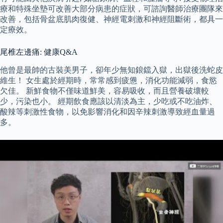
療和特殊坐墊可改善大部分病患的症狀，可諮詢醫師治療團隊來
改善，包括骨盆底肌肉復健、神經電刺激和神經阻斷術，都具一
定療效。
尾椎左邊痛: 健康Q&A
他曾是最帥的古裝美男子，卻年少無知鋃鐺入獄，出獄後洗蛇皮
維生！ 女生處於經期時，常常感到疲憊，消化功能減弱，食慾
欠佳。 新鮮食物不僅味道鮮美，容易吸收，而且營養破壞較
少，污染也小。 經期飲食應該以清淡為主，少吃或不吃油炸、
酸辣等刺激性食物，以免影響消化和因辛辣刺激導致經血量過
多。