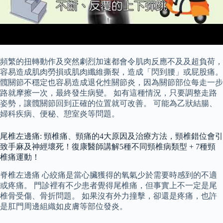
頻繁的扭轉動作及突然劇烈加速都會令肌肉反應不及及超負荷，
容易造成肌肉勞損或肌肉纖維撕裂，造成「閃到腰」或屁股痛。
髖關節不穩定也容易造成退化性關節炎，因為關節部位每走一步
路就摩擦一次，最終發生病變。 如有這種情況，只要調整走路
姿勢，讓髖關節回到正確的位置就可改善。 可能為乙狀結腸、
婦科疾病、便秘、憩室炎等問題。
尾椎左邊痛: 頸椎痛、頸痛的4大原因及治療方法，頸椎錯位會引
致手麻及神經壞死！復康醫師講解5種不同頸椎病類型 + 7種頸
椎痛運動！
脊椎左邊痛 心絞痛是當心臟獲得的氧氣少於需要時感到的不適
或疼痛。 門診裡有不少患者覺得尾椎痛，但事實上不一定是尾
椎骨受傷、骨折問題。 如果沒有外力撞擊，卻還是疼痛，也許
是肛門周邊組織如皮膚等部位發炎。