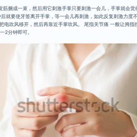
橡皮筋捆成一束，然后用它刺激手掌只要刺激一会儿，手掌就会觉
钟后就要使牙签离开手掌，等一会儿再刺激，如此反复刺激力度
就把电吹风移开，然后再靠近手掌吹风。 尾指关节痛 一般让拇指
1一2分钟即可。