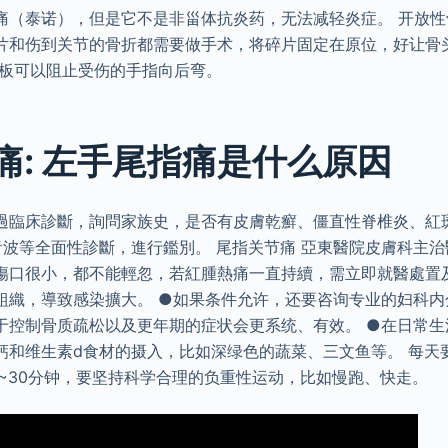
痛（泰诺），但是它不是非甾体抗炎药，无法减轻炎症。 开放性
片和伤到关节的骨折都需要做手术，将碎片固定在原位，好让骨
夹板可以阻止受伤的手指向后弯。
痛: 左手尾指痛是什么原因
過臨床診斷，詢問家族史，是否有皮膚乾癬、僵直性脊椎炎、紅
音波等全面性診斷，進行鑑別。 尾指关节痛 亞東醫院皮膚科主
傷口很小，都不能輕忽，若紅腫熱痛一直持續，需立即就醫處置
組織，導致感染擴大。 ●如果条件允许，还要咨询专业的妇科内
于控制骨质疏松以及更年期的症状会更系统、有效。 ●在日常生
钙和维生素d食材的摄入，比如深绿色的蔬菜、三文鱼等。 每天
0~30分钟，要坚持科学合理的负重性运动，比如慢跑、快走。