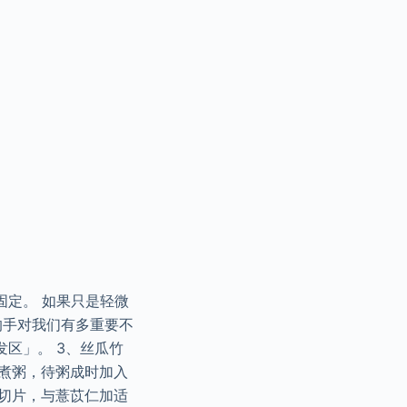
固定。 如果只是轻微
活的手对我们有多重要不
区」。 3、丝瓜竹
煮粥，待粥成时加入
皮切片，与薏苡仁加适