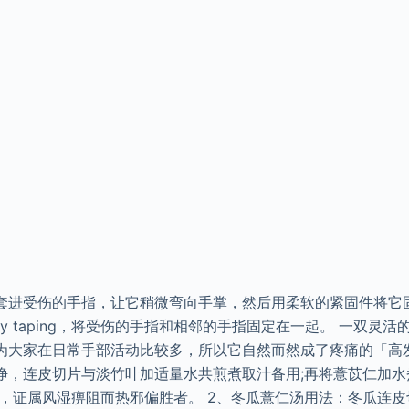
套进受伤的手指，让它稍微弯向手掌，然后用柔软的紧固件将它
dy taping，将受伤的手指和相邻的手指固定在一起。 一双灵
为大家在日常手部活动比较多，所以它自然而然成了疼痛的「高发
净，连皮切片与淡竹叶加适量水共煎煮取汁备用;再将薏苡仁加水
炎，证属风湿痹阻而热邪偏胜者。 2、冬瓜薏仁汤用法：冬瓜连