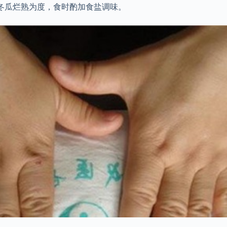
冬瓜烂熟为度，食时酌加食盐调味。