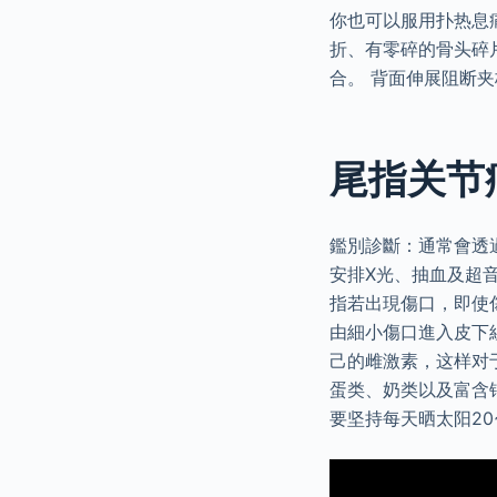
你也可以服用扑热息
折、有零碎的骨头碎
合。 背面伸展阻断
尾指关节
鑑別診斷：通常會透
安排X光、抽血及超
指若出現傷口，即使
由細小傷口進入皮下
己的雌激素，这样对
蛋类、奶类以及富含
要坚持每天晒太阳2