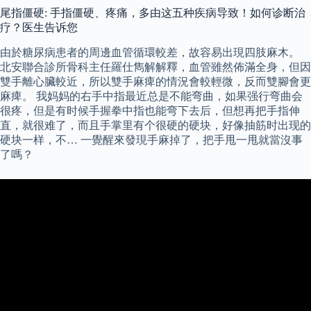
尾指僵硬: 手指僵硬、疼痛，多由这五种疾病导致！如何诊断治
疗？医生告诉您
由於糖尿病患者的周邊血管循環較差，故容易出現四肢麻木。
北安聯合診所骨科主任羅仕雋解解釋，血管雖然佈滿全身，但因
雙手離心臟較近，所以雙手麻痺的情況會較輕微，反而雙腳會更
麻痺。 我妈妈的右手中指最近总是不能弯曲，如果强行弯曲会
很疼，但是有时候手握拳中指也能弯下去后，但想再把手指伸
直，就很难了，而且手掌里有个很硬的硬块，好像抽筋时出现的
硬块一样，不… 一覺醒來發現手麻掉了，把手甩一甩就當沒事
了嗎？