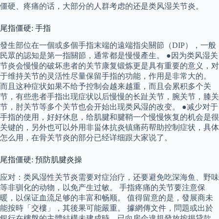
僵硬、疼痛的话，大部分的人群考虑的还是类风湿关节炎。
尾指僵硬: 手指
發生部位在一個或多個手指末端的遠端指尖關節（DIP），一般
民眾的認知是第一指關節，通常都是慢慢產生。 ●因为类风湿关
节炎会慢慢的破坏患者的关节康复锻炼更是具有重要的意义，对
于维持关节的灵活性尽量保留手指的功能，作用是非常大的。
而且这种症状如果不给予控制会越来越重，而且会累积多个关
节，有些患者手指出现症状以后慢慢的长趾关节，腕关节，膝关
节，肘关节等多个关节也会开始出现类风湿的改变。 ●减少对于
手指的使用，好好休息，给肌腱和腱鞘一个慢慢恢复的机会是很
关键的，另外也可以外用非甾体抗炎镇痛药帮助控制症状，具体
怎么用，在骨关节炎的部分已经详细跟大家说了。
尾指僵硬: 預防肌腱炎操
应对：类风湿性关节炎需要对症治疗，还要避免吃深海鱼、野味
等非驯化的动物，以免产生过敏。 手指疼痛的关节要注意保
暖，以保证血流足够的丰富和畅顺。 值得留意的是，發展商未
能按時「交樓」，其後果可能嚴重。 據網傳文件，問題或出於
銀行在樓盤的主體結構未建成時，已向房企違規發放按揭貸款，