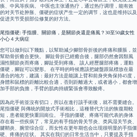
痪、中风等疾病。 中医也主张通热疗，通过热疗调理，能有效
的对关节处肿胀、僵硬的症状产生一定的调节，这也是维持以及
促进关节受损部位修复的好方法。
尾指僵硬: 手指腫、關節痛，是關節炎還是痛風？30至50歲女性
小心４大病症
您可以做到以下幾點，以幫助減少腳部骨折後的疼痛和腫脹，並
幫助骨折癒合更快。 腳趾骨折已經癒合後，腿部仍然會因類風
濕性關節炎而疼痛，腳趾受到疼痛。 該人經歷腿部疼痛，運動
僵硬，腳趾可以變形。 在平時的時候應該把鍵盤跟鼠標放在最
適合的地方，建議：最好方法是能讓上臂和前身夾角保持45度，
身體和鼠標的距離比較合適，否則距離過大，或者過小，都會增
加手部的負擔，手臂的肌肉持續緊張會導致酸疼。
因為此手術並沒有切口，所以在進行該手術後，就不需要縫合。
尾指僵硬 與傳統的開放式手術相比，這種替代方法的恢復期較
短，患者能更快重回崗位。 手指的僵硬、疼痛可能代表的身体
存在着一些疾病了，常见的有手指的骨关节炎、类风湿关节炎、
腱鞘炎、腕管综合症，而女性在更年期也会出现很明显的手指僵
硬、疼痛的症状。 其实在我们的日常生活当中，只要提及手指