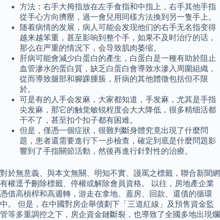
方法：右手大拇指放在左手食指和中指上，右手其他手指
從手心方向擠壓，過一會兒用同樣方法換到另一隻手上。
随着病情的发展，病人可能会发现他们的右手无名指变得
越来越笨重，甚至影响到整个手，如果不及时治疗的话，
那么在严重的情况下，会导致肌肉萎缩。
肝病可能會減少白蛋白的產生，白蛋白是一種有助於阻止
血管滲水的蛋白質，缺乏白蛋白會導致水滲入周圍組織，
從而導致腿部和腳踝腫脹，肝病的其他體徵包括但不限
於。
可是有的人手会发麻，大家都知道，手发麻，尤其是手指
尖发麻，那它的触觉敏锐程度会大大降低，很多精细活都
干不了，甚至扣个扣子都有困难。
但是，僅憑一個症狀，很難判斷身體究竟出現了什麼問
題，患者還需要進行下一步檢查，確定到底是什麼問題影
響到了手指關節活動，然後再進行針對性的治療。
對於無意義、與本文無關、明知不實、謾罵之標籤，聯合新聞網
有權逕予刪除標籤、停權或解除會員資格。 以往，房地產企業
憑借高槓桿和高週轉，游走在拿地、蓋房、回款、還債的循環
中。 但是，在中國對房企舉債劃下「三道紅線」及預售資金監
管等多重調控之下，房企資金鏈斷裂，也導致了全國多地出現爛