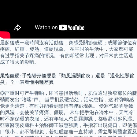
晨起後或一段時間沒有活動後，會感受關節僵硬；或關節部位有
疼痛、紅腫，發熱、僵硬現象。 在平时的生活中，大家都可能
有过手指关节疼痛的情况。 有的却经常出现，对日常的生活造
成了很大的影响。
尾指僵硬: 手指變形僵硬是「類風濕關節炎」還是「退化性關節
炎」？一表看懂兩種差異
③严重时可产生弹响，即当患指活动时，肌位通过狭窄部位的腱
鞘而发出“咯喀”声。 当手扪及硬结处，活动患指，这 种弹响感
觉更为清楚，有时并能看到患指有弹跳现象。 受寒气影响导致
的风湿，会使关节疼痛、僵硬。 常年把手泡在冷水中，天气冷
时不穿保暖的衣服，还有年轻人总是露脚踝，都容易引起风湿。
亞東醫院皮膚科主治醫師王淑惠強調，手指若出現傷口，即使傷
口很小，都不能輕忽，若紅腫熱痛一直持續，需立即就醫處置及