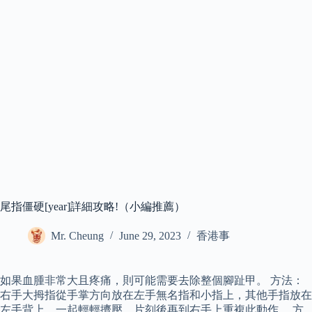
尾指僵硬[year]詳細攻略!（小編推薦）
Mr. Cheung
June 29, 2023
香港事
如果血腫非常大且疼痛，則可能需要去除整個腳趾甲。 方法：
右手大拇指從手掌方向放在左手無名指和小指上，其他手指放在
左手背上，一起輕輕擠壓，片刻後再到右手上重複此動作。 方