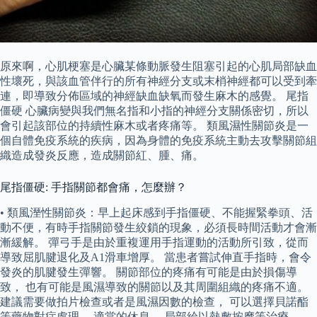
原來啊，心肌梗塞是心臟某條動脈發生阻塞引起的心肌局部缺血
性壞死，與該血管伴行的所有神經分支或末梢神經都可以受到牽
連，即導致分佈區域的神經缺血缺氧而發生麻木的感覺。 尾指
僵硬 心臟病變與我們無名指和小指的神經分支關係密切，所以
會引起該部位的持續性麻木或者疼痛等。 類風濕性關節炎是一
個自體免疫系統的疾病，因為身體的免疫系統主動去攻擊關節組
織造成發炎反應，造成關節紅、腫、痛。
尾指僵硬: 手指關節都會痛，怎麼辦？
• 類風溼性關節炎：早上起床感到手指僵硬、不能握緊拳頭、活
動不便，有時手指關節發生絞鎖的現象，必須長時間活動才會漸
漸緩解。 彈弓手是由於重複運用手指運動的活動所引致，從而
導致屈肌腱退化及A1滑車增厚。 當患者嘗試伸直手指時，會令
發炎的肌腱發生彈響。 關節部位的疼痛有可能是由於損傷導
致， 也有可能是風濕導致的關節以及其周圍組織的疼痛不適。
建議需要做拍片檢查或者是風濕因數的檢查， 可以選擇貝諾酯
等藥物對症處理， 適當的休息， 局部給以熱敷按摩等治療。