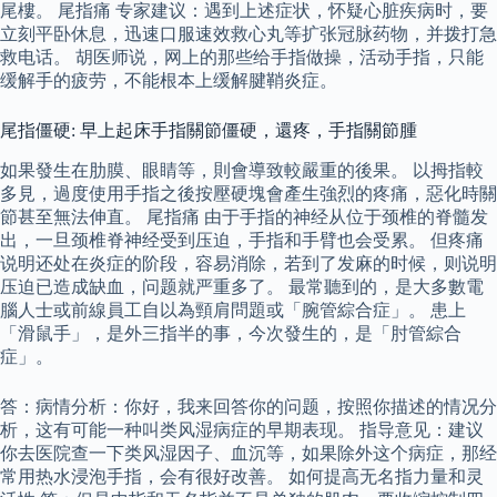
尾樓。 尾指痛 专家建议：遇到上述症状，怀疑心脏疾病时，要
立刻平卧休息，迅速口服速效救心丸等扩张冠脉药物，并拨打急
救电话。 胡医师说，网上的那些给手指做操，活动手指，只能
缓解手的疲劳，不能根本上缓解腱鞘炎症。
尾指僵硬: 早上起床手指關節僵硬，還疼，手指關節腫
如果發生在肋膜、眼睛等，則會導致較嚴重的後果。 以拇指較
多見，過度使用手指之後按壓硬塊會產生強烈的疼痛，惡化時關
節甚至無法伸直。 尾指痛 由于手指的神经从位于颈椎的脊髓发
出，一旦颈椎脊神经受到压迫，手指和手臂也会受累。 但疼痛
说明还处在炎症的阶段，容易消除，若到了发麻的时候，则说明
压迫已造成缺血，问题就严重多了。 最常聽到的，是大多數電
腦人士或前線員工自以為頸肩問題或「腕管綜合症」。 患上
「滑鼠手」，是外三指半的事，今次發生的，是「肘管綜合
症」。
答：病情分析：你好，我来回答你的问题，按照你描述的情况分
析，这有可能一种叫类风湿病症的早期表现。 指导意见：建议
你去医院查一下类风湿因子、血沉等，如果除外这个病症，那经
常用热水浸泡手指，会有很好改善。 如何提高无名指力量和灵