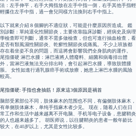
法：左手伸平，右手大拇指放在左手中指一側，右手其他手指輕
輕攥住左手中指，過一會兒同樣方法換到右手中指上。
以下就來介紹８個腳的不適症狀，可能是什麼原因所造成。 鑑
別診斷：單純退化性關節炎，主要依靠臨床診斷，經病史及病理
學檢查即可判斷，通常不需多做檢查，但也可進行抽血檢查，看
是否有類風濕性關節炎、乾癬性關節炎或痛風。 不少上班族都
存在着坐姿不良的問題，而這將會影響我們全身肌肉的運作。
尾指僵硬 淋巴水腫：淋巴液將人體廢料、細菌和病毒排出體
外，當淋巴液無法充分排出時，會引起淋巴水腫，導致肢體腫
脹。 女性如進行過乳腺癌手術或放療，她患上淋巴水腫的風險
較高。
尾指僵硬: 手指也會抽筋！原來這3個原因是禍首
脑部受累部位不同，肢体麻木的范围也不同，有偏侧肢体麻木，
有单侧肢体麻木，单纯手指麻木者少见。 现在，随着人们在日
常工作和生活中越来越离不开电脑、手机等电子设备，患腱鞘炎
的人也越来越多了。 胡医师说，以往腱鞘炎的患者一般年龄比
较大，在40岁以上，尤其是女性比较多。