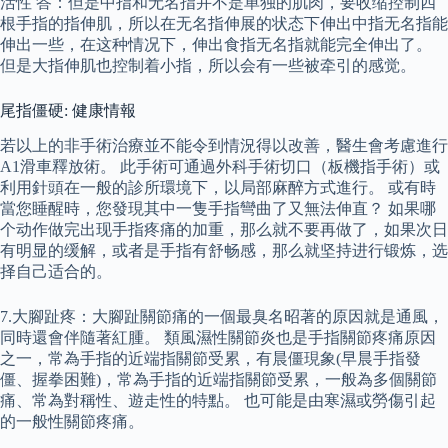
活性 答：但是中指和无名指并不是单独的肌肉，要收缩控制四
根手指的指伸肌，所以在无名指伸展的状态下伸出中指无名指能
伸出一些，在这种情况下，伸出食指无名指就能完全伸出了。
但是大指伸肌也控制着小指，所以会有一些被牵引的感觉。
尾指僵硬: 健康情報
若以上的非手術治療並不能令到情況得以改善，醫生會考慮進行
A1滑車釋放術。 此手術可通過外科手術切口（板機指手術）或
利用針頭在一般的診所環境下，以局部麻醉方式進行。 或有時
當您睡醒時，您發現其中一隻手指彎曲了又無法伸直？ 如果哪
个动作做完出现手指疼痛的加重，那么就不要再做了，如果次日
有明显的缓解，或者是手指有舒畅感，那么就坚持进行锻炼，选
择自己适合的。
7.大腳趾疼：大腳趾關節痛的一個最臭名昭著的原因就是通風，
同時還會伴隨著紅腫。 類風濕性關節炎也是手指關節疼痛原因
之一，常為手指的近端指關節受累，有晨僵現象(早晨手指發
僵、握拳困難)，常為手指的近端指關節受累，一般為多個關節
痛、常為對稱性、遊走性的特點。 也可能是由寒濕或勞傷引起
的一般性關節疼痛。