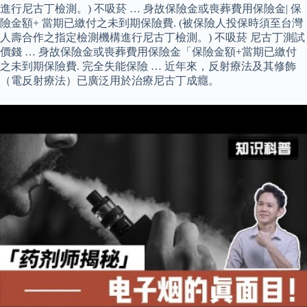
進行尼古丁檢測。) 不吸菸 … 身故保險金或喪葬費用保險金| 保
險金額+ 當期已繳付之未到期保險費. (被保險人投保時須至台灣
人壽合作之指定檢測機構進行尼古丁檢測。) 不吸菸 尼古丁測試
價錢 … 身故保險金或喪葬費用保險金「保險金額+當期已繳付
之未到期保險費. 完全失能保險 … 近年來，反射療法及其修飾
（電反射療法）已廣泛用於治療尼古丁成癮。