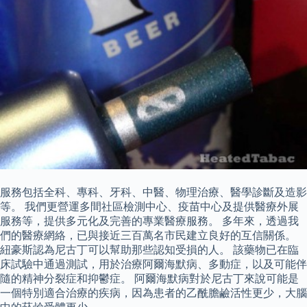
服務包括全科、專科、牙科、中醫、物理治療、醫學診斷及造影
等。 我們更營運多間社區檢測中心、疫苗中心及提供醫療外展
服務等，提供多元化及完善的專業醫療服務。 多年來，透過我
們的醫療網絡，已與接近三百萬名市民建立良好的互信關係。
紐豪斯認為尼古丁可以幫助那些認知受損的人。 該藥物已在臨
床試驗中通過測試，用於治療阿爾海默病、多動症，以及可能伴
隨的精神分裂症和抑鬱症。 阿爾海默病對於尼古丁來說可能是
一個特別適合治療的疾病，因為患者的乙酰膽鹼活性更少，大腦