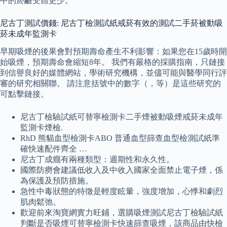
中的菸鹼受體更少。
尼古丁測試價錢: 尼古丁檢測試紙戒菸有效的測試二手菸被動吸
菸未成年監測卡
早期吸煙的後果會對預期壽命產生不利影響：如果您在15歲時開
始吸煙，預期壽命會縮短8年。 我們有嚴格的採購指南，只鏈接
到信譽良好的媒體網站，學術研究機構，並儘可能與醫學同行評
審的研究相關聯。 請注意括號中的數字（，等）是這些研究的
可點擊鏈接。
尼古丁檢驗試紙可替寧檢測卡二手煙被動吸煙戒菸未成年
監測卡煙檢.
RhD 熊貓血型檢測卡ABO 普通血型篩查血型檢測試紙準
確快速配件齊全 …
尼古丁成癮有兩種類型：週期性和永久性。
國際防癆會建議低收入及中收入國家全面禁止電子煙，係
為保護及預防措施。
急性中毒狀態的特徵是輕度眩暈，強度增加，心悸和劇烈
肌肉鬆弛。
歡迎前來淘寶網實力旺鋪，選購吸煙測試尼古丁檢驗試紙
判斷是否吸煙可替寧檢測卡快速篩查吸煙，該商品由快檢