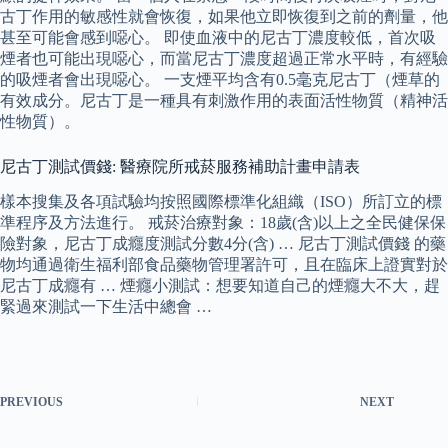
古丁作用的敏感性就會恢復，如果他立即恢復到之前的劑量，他
甚至可能會感到噁心。 即使血液中的尼古丁濃度較低，首次吸
煙者也可能出現噁心，而當尼古丁濃度超過正常水平時，有經驗
的吸煙者會出現噁心。 一支煙平均含有0.5毫克尼古丁（煙草的
有效成分。尼古丁是一種具有刺激作用的表面活性物質（精神活
性物質）。
尼古丁測試價錢: 醫療院所戒菸服務補助計畫申請表
樣本搜集及各項試驗均按照國際標準化組織（ISO）所訂立的標
準程序及方法進行。 戒菸治療對象：18歲(含)以上之全民健保保
險對象，尼古丁成癮度測試分數4分(含) … 尼古丁測試價錢 的藥
物均通過衛生福利部食品藥物管理署許可，且在臨床上證實對於
尼古丁成癮有 … 煙癮小測試：想要知道自己的煙癮大不大，趕
緊過來測試一下生活中總會 …
PREVIOUS
NEXT