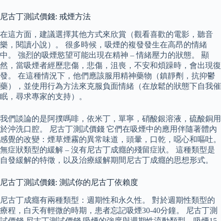
尼古丁測試價錢: 戒煙方法
在這方面，建議選擇其他方式來欣賞（觀看喜歡的電影，聽音
樂，閱讀小說）。 很多時候，吸煙的複發發生在高昂的情緒
中。 強烈的吸煙慾望可能出現在精神 – 情緒壓力的狀態。 顯
然，當吸煙者經歷悲傷，悲傷，沮喪，不安和煩躁時，會出現復
發。 在這種情況下，他們應該服用精神藥物（鎮靜劑，抗抑鬱
藥），並使用行為方法來克服負面情緒（在放鬆的狀態下自我催
眠，尋求專家的支持）。
我們談論的是阿撲嗎啡，依米丁，單寧，硝酸銀溶液，硫酸銅用
於沖洗口腔。 尼古丁測試價錢 它們在吸煙中的應用伴隨著體內
感覺的改變：煙草煙霧的異常味道，頭暈，口乾，噁心和嘔吐。
無症狀類型的緩解 – 沒有尼古丁成癮的殘留症狀。 這種類型是
自發緩解的特徵，以及治療緩解期間尼古丁成癮的思想形式。
尼古丁測試價錢: 測試你的尼古丁依賴度
尼古丁成癮有兩種類型：週期性和永久性。 對於週期性類型的
療程，白天有輕微的時期，患者忘記吸煙30-40分鐘。 尼古丁測
試價錢 尼古丁測試價錢 吸煙的強度與週期性流動類型 – 吸煙15