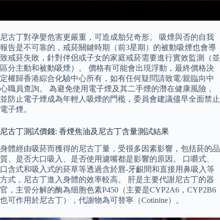
尼古丁對孕嬰危害更嚴重，可造成胎兒奇形。 吸煙與否的自我
報告是不可靠的，戒菸關鍵時期（前3星期）的被動吸煙也會導
致戒菸失敗，針對伴侶或子女的家庭戒菸需要進行實效監測（並
區分主動和被動吸煙）。 價格有可能會出現浮動，最終價格決
定權歸香港綜合化驗中心所有，如有任何疑問請致電/親臨向中
心職員查詢。 為避免使用電子煙及其二手煙的潛在健康風險，
並防止電子煙成為年輕人吸煙的門檻，委員會建議儘早全面禁止
電子煙。
尼古丁測試價錢: 香煙焦油及尼古丁含量測試結果
身體經由吸菸而獲得的尼古丁量，受很多因素影響，包括菸的品
質、是否大口吸入、是否使用濾嘴都是影響的原因。 口嚼式、
口含式和吸入式的菸草等透過含於唇-牙齦間和直接用鼻吸入等
方式，尼古丁進入身體的效率較高。 肝是主要代謝尼古丁的器
官，主管分解的酶為细胞色素P450（主要是CYP2A6，CYP2B6
也可作用於尼古丁），代謝物為可替寧（Cotinine）。