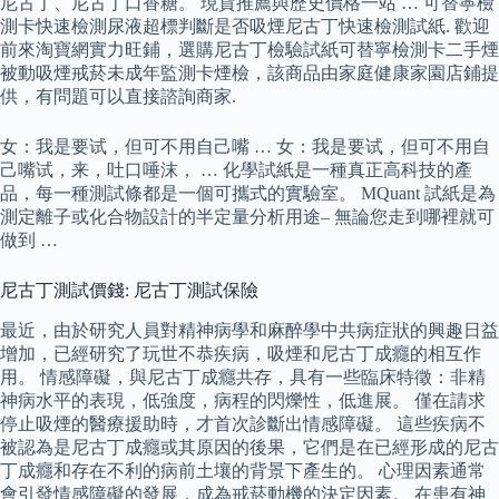
尼古丁、尼古丁口香糖。 現貨推薦與歷史價格一站 … 可替寧檢
測卡快速檢測尿液超標判斷是否吸煙尼古丁快速檢測試紙. 歡迎
前來淘寶網實力旺鋪，選購尼古丁檢驗試紙可替寧檢測卡二手煙
被動吸煙戒菸未成年監測卡煙檢，該商品由家庭健康家園店鋪提
供，有問題可以直接諮詢商家.
女：我是要试，但可不用自己嘴 … 女：我是要试，但可不用自
己嘴试，来，吐口唾沫， … 化學試紙是一種真正高科技的產
品，每一種測試條都是一個可攜式的實驗室。 MQuant 試紙是為
測定離子或化合物設計的半定量分析用途– 無論您走到哪裡就可
做到 …
尼古丁測試價錢: 尼古丁測試保險
最近，由於研究人員對精神病學和麻醉學中共病症狀的興趣日益
增加，已經研究了玩世不恭疾病，吸煙和尼古丁成癮的相互作
用。 情感障礙，與尼古丁成癮共存，具有一些臨床特徵：非精
神病水平的表現，低強度，病程的閃爍性，低進展。 僅在請求
停止吸煙的醫療援助時，才首次診斷出情感障礙。 這些疾病不
被認為是尼古丁成癮或其原因的後果，它們是在已經形成的尼古
丁成癮和存在不利的病前土壤的背景下產生的。 心理因素通常
會引發情感障礙的發展，成為戒菸動機的決定因素。 在患有神