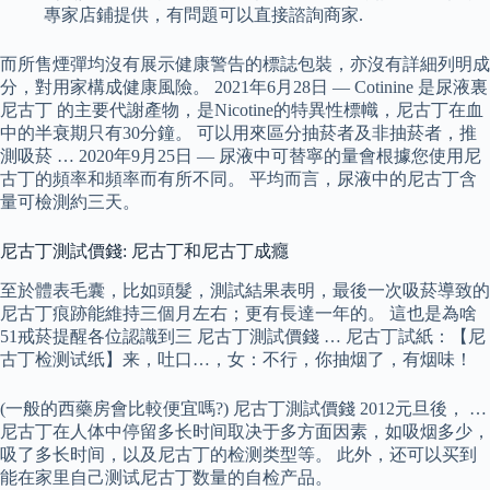
專家店鋪提供，有問題可以直接諮詢商家.
而所售煙彈均沒有展示健康警告的標誌包裝，亦沒有詳細列明成
分，對用家構成健康風險。 2021年6月28日 — Cotinine 是尿液裏
尼古丁 的主要代謝產物，是Nicotine的特異性標幟，尼古丁在血
中的半衰期只有30分鐘。 可以用來區分抽菸者及非抽菸者，推
測吸菸 … 2020年9月25日 — 尿液中可替寧的量會根據您使用尼
古丁的頻率和頻率而有所不同。 平均而言，尿液中的尼古丁含
量可檢測約三天。
尼古丁測試價錢: 尼古丁和尼古丁成癮
至於體表毛囊，比如頭髮，測試結果表明，最後一次吸菸導致的
尼古丁痕跡能維持三個月左右；更有長達一年的。 這也是為啥
51戒菸提醒各位認識到三 尼古丁測試價錢 … 尼古丁試紙：【尼
古丁检测试纸】来，吐口…，女：不行，你抽烟了，有烟味！
(一般的西藥房會比較便宜嗎?) 尼古丁測試價錢 2012元旦後， …
尼古丁在人体中停留多长时间取决于多方面因素，如吸烟多少，
吸了多长时间，以及尼古丁的检测类型等。 此外，还可以买到
能在家里自己测试尼古丁数量的自检产品。