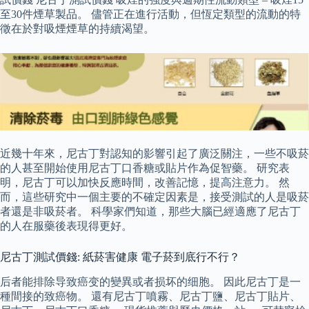
至30件煙草製品。 儘管正在進行活動，但恆定類型的流動的特
徵在於對吸煙煙草的持續渴望。
近幾十年來，尼古丁對認知的影響引起了廣泛關注，一些不吸菸
的人甚至開始使用尼古丁口香糖或貼片作為促智藥。 研究表
明，尼古丁可以加快反應時間，改善記憶，提高注意力。 然
而，這些研究中一個主要的不確定因素是，接受測試的人是吸菸
者還是非吸菸者。 科學家們知道，那些大腦已經適應了尼古丁
的人在服藥後表現得更好。
尼古丁測試價錢: 紙菸害健康 電子菸到底行不行？
后者能排除导致癌变的變異或者损坏的细胞。 因此尼古丁是一
種間接的致癌物。 還有尼古丁噴霧、尼古丁鹽、尼古丁貼片、