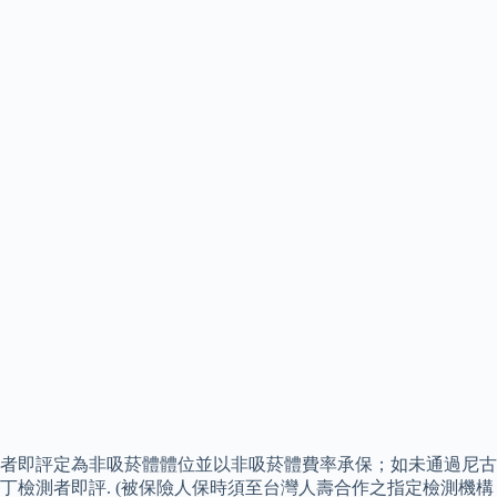
者即評定為非吸菸體體位並以非吸菸體費率承保；如未通過尼古
丁檢測者即評. (被保險人保時須至台灣人壽合作之指定檢測機構