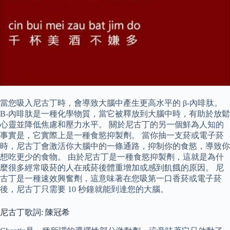
當您吸入尼古丁時，會導致大腦中產生更高水平的 β-內啡肽。
Β-內啡肽是一種化學物質，當它被釋放到大腦中時，有助於放鬆
心靈並降低焦慮和壓力水平。 關於尼古丁的另一個鮮為人知的
事實是，它實際上是一種食慾抑製劑。 當你抽一支菸或電子菸
時，尼古丁會激活你大腦中的一條通路，抑制你的食慾，導致你
想吃更少的食物。 由於尼古丁是一種食慾抑製劑，這就是為什
麼很多經常吸菸的人在戒菸後體重增加或感到飢餓的原因。 尼
古丁是一種速效興奮劑，這意味著在您吸第一口香菸或電子菸
後，尼古丁只需要 10 秒鐘就能到達您的大腦。
尼古丁歌詞: 陳冠希