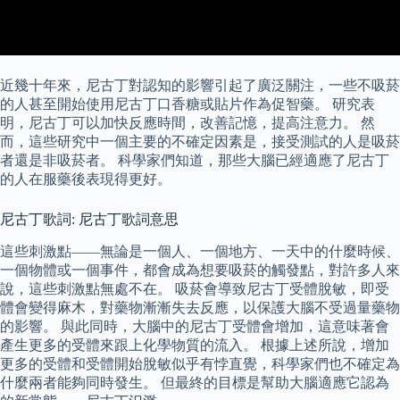
近幾十年來，尼古丁對認知的影響引起了廣泛關注，一些不吸菸
的人甚至開始使用尼古丁口香糖或貼片作為促智藥。 研究表
明，尼古丁可以加快反應時間，改善記憶，提高注意力。 然
而，這些研究中一個主要的不確定因素是，接受測試的人是吸菸
者還是非吸菸者。 科學家們知道，那些大腦已經適應了尼古丁
的人在服藥後表現得更好。
尼古丁歌詞: 尼古丁歌詞意思
這些刺激點——無論是一個人、一個地方、一天中的什麼時候、
一個物體或一個事件，都會成為想要吸菸的觸發點，對許多人來
說，這些刺激點無處不在。 吸菸會導致尼古丁受體脫敏，即受
體會變得麻木，對藥物漸漸失去反應，以保護大腦不受過量藥物
的影響。 與此同時，大腦中的尼古丁受體會增加，這意味著會
產生更多的受體來跟上化學物質的流入。 根據上述所說，增加
更多的受體和受體開始脫敏似乎有悖直覺，科學家們也不確定為
什麼兩者能夠同時發生。 但最終的目標是幫助大腦適應它認為