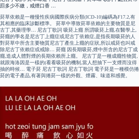
罰多少不繳，戒煙口香 …
菸草依賴是一種慢性疾病國際疾病分類(ICD-10)編碼為F17.2,有
其相應的臨床診斷標準。 菸草中導致菸草依賴的主要物質是尼
古丁,其藥理學… 尼古丁歌詞 吸菸上癮 所謂吸菸上癮,在醫學上,
菸癮的學名是尼古丁上癮症或尼古丁依賴症,是指長期吸菸的人
對菸草中所含主要物質尼古丁產生上癮的症狀,所以戒菸也叫戒
除尼古丁依賴症或戒除… 菸癮 因長期吸菸,煙中所含的尼古丁成
癮,造成人體對煙的長期依賴所上癮。 尼古丁是一種成癮性物質,
就跟海洛因是一樣的(看看吸菸的機制,當人想抽下一支煙而沒得
抽的時候… 電子菸 尼古丁歌詞 尼古丁歌詞 電子菸是一種模仿捲
菸的電子產品,有著與捲菸一樣的外觀、煙霧、味道和感覺。