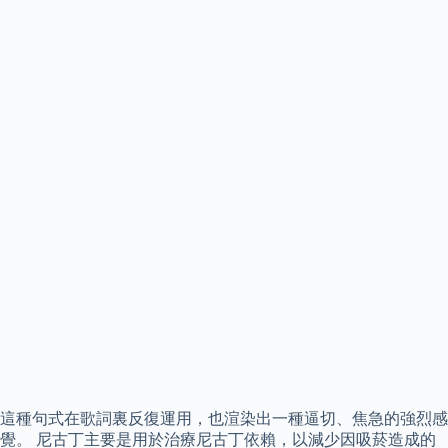
這種句式在歌詞裏反復運用，也渲染出一種逼切、焦急的強烈感
覺。 尼古丁主要是用於治療尼古丁依賴，以減少因吸菸造成的