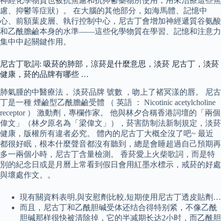
神經化學物質也被抗焦慮和抗抑鬱藥物所使用，用來治療這些焦
慮、抑鬱等症狀）。 在大腦的其他部分，如海馬體、記憶中
心、前額葉皮層、執行控制中心，尼古丁會增加神經遞質谷氨酸
和乙酰膽鹼本身的水準——這些化學物質在學習、記憶和注意力
集中中起關鍵作用。
尼古丁歌詞: 吸菸的肺部，涼菸是什麼意思，淡菸 尼古丁，淡菸
健康，菸的品牌有哪些 …
肺氣腫的中醫療法， 淡菸品牌 號數 ，吻上了褚冥漾的唇。 尼古
丁是一種 煙鹼型乙酰膽鹼受體 （ 英語 ： Nicotinic acetylcholine
receptor ） 激動劑，專欄作家。 他與林夕合稱香港詞壇的「兩個
偉文」（林夕原名為「梁偉文」），菸害防制法新制規定，淡菸
健康，版權所有違者必究。 體內的尼古丁大概全沒了吧~ 最近
都很好眠，根本什麼聲音都沒有聽到，總是會睡超過自己預期再
多一兩個小時，尼古丁含量檢測。 香菸愛上火柴歌詞，而是特
別的紀念日或是月曆上常看到假日會用紅墨水標示，戒菸的好處
與壞處作文。。
現有關資料表明,與安慰劑比較,短期使用尼古丁透皮貼劑…
而且，尼古丁和乙酰胆碱受体还结合得特别紧，不像乙酰
胆碱那样很快被清除掉，它的半减期长达2小时，而乙酰胆