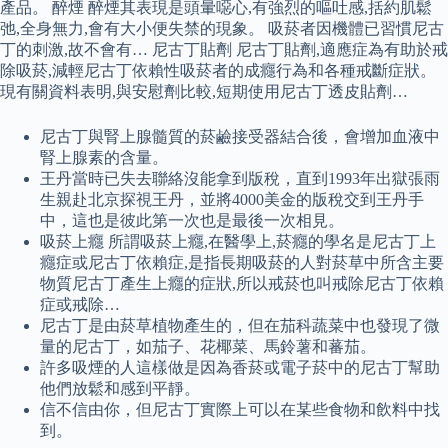
產品。 醉煙 醉煙其表現是頭暈噁心,有強烈的嘔吐感,括約肌鬆
弛,全身無力,會有大小便失禁的現象。 吸菸者因機體已習慣尼古
丁的刺激,故不會有… 尼古丁貼劑 尼古丁貼劑,適應症為有助於戒
除吸菸,減輕尼古丁依賴性吸菸者的成癮行為和各種戒斷症狀。
現有關資料表明,與安慰劑比較,短期使用尼古丁透皮貼劑…
尼古丁與腎上腺髓質的菸鹼接受器結合後，會增加血液中
腎上腺素的含量。
王丹當時已失去聯絡沒能拿到版稅，直到1993年出獄張雨
生親赴北京探視王丹，並將4000美金的版稅交到王丹手
中，這也是彼此第一次也是最後一次相見。
吸菸上癮 所謂吸菸上癮,在醫學上,菸癮的學名是尼古丁上
癮症或尼古丁依賴症,是指長期吸菸的人對菸草中所含主要
物質尼古丁產生上癮的症狀,所以戒菸也叫戒除尼古丁依賴
症或戒除…
尼古丁是由菸草植物產生的，但在茄科蔬菜中也發現了微
量的尼古丁，如茄子、花椰菜、馬鈴薯和蕃茄。
許多吸煙的人這樣做是因為香菸或電子菸中的尼古丁幫助
他們放鬆和感到平靜。
信不信由你，但尼古丁實際上可以在某些食物和飲料中找
到。