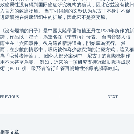
致癌属性没有得到国际癌症研究机构的确认，因此它並沒有被归
入官方的致癌物质。 当前可得到的文献认为尼古丁本身并不促
进癌细胞在健康组织中的扩展，因此它不是突变原。
《沒有煙抽的日子》是中國大陸學運領袖王丹在1989年所作的新
詩，作品以「星子」為筆名在《季节雨》發表。 台灣音樂人張
雨生在「六四事件」後為這首新詩譜曲，開始廣為流行。 然
而，在少數的情形中，吸菸被作為少數疾病的治療方式，這又稱
為「吸菸者悖論」。 雖然大部分案例中，尼古丁的實際機制作
用不大甚至為零。 例如，近來的一項研究支持冠狀動脈再成形
術（PCI）後，吸菸者進行血管再暢通性治療的頻率較低。
PREVIOUS
NEXT
相關文章