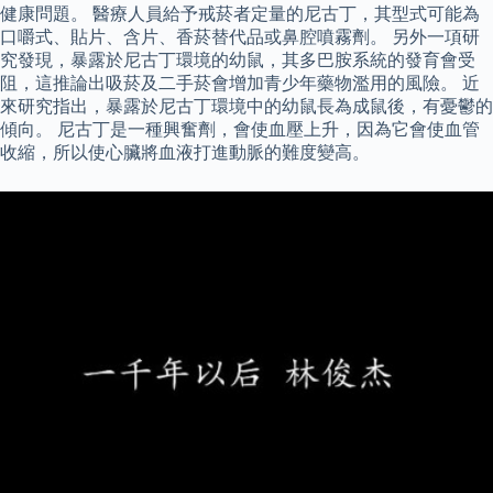
健康問題。 醫療人員給予戒菸者定量的尼古丁，其型式可能為
口嚼式、貼片、含片、香菸替代品或鼻腔噴霧劑。 另外一項研
究發現，暴露於尼古丁環境的幼鼠，其多巴胺系統的發育會受
阻，這推論出吸菸及二手菸會增加青少年藥物濫用的風險。 近
來研究指出，暴露於尼古丁環境中的幼鼠長為成鼠後，有憂鬱的
傾向。 尼古丁是一種興奮劑，會使血壓上升，因為它會使血管
收縮，所以使心臟將血液打進動脈的難度變高。