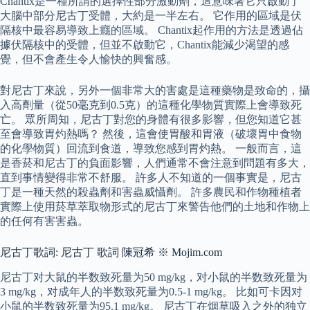
Chantix是一種所謂的選擇性部分激動劑，這意味著它只啟動了
大腦中部分尼古丁受體，大約是一半左右。 它作用的區域是伏
隔核中最容易導致上癮的區域。 Chantix起作用的方法是透過佔
據伏隔核中的受體，但並不啟動它，Chantix能減少渴望的感
覺，但不會產生令人愉快的興奮感。
對尼古丁來說，另外一個非常大的害處是這種藥物是致命的，攝
入高劑量（從50毫克到0.5克）的這種化學物質實際上會導致死
亡。 眾所周知，尼古丁對您的身體有很多影響，但您知道它甚
至會導致胃灼熱嗎？ 然後，這會使胃酸和胃液（破壞胃中食物
的化學物質）回流到食道，導致您感到胃灼熱。 一般而言，這
是香菸和尼古丁的負面影響，人們通常不會注意到問題有多大，
直到事情變得非常不舒服。 許多人不知道的一個事實是，尼古
丁是一種天然的殺蟲劑和害蟲威懾劑。 許多農民和作物種植者
實際上使用菸草萃取物形式的尼古丁來警告他們的土地和作物上
的任何有害害蟲。
尼古丁歌詞: 尼古丁 歌詞 陳冠希 ※ Mojim.com
尼古丁对大鼠的半数致死量为50 mg/kg，对小鼠的半数致死量为
3 mg/kg，对成年人的半数致死量为0.5-1 mg/kg。 比如可卡因对
小鼠的半数致死量为95.1 mg/kg。 尼古丁在烟草吸入之外的独立