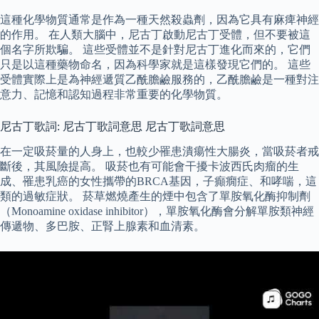
這種化學物質通常是作為一種天然殺蟲劑，因為它具有麻痺神經
的作用。 在人類大腦中，尼古丁啟動尼古丁受體，但不要被這
個名字所欺騙。 這些受體並不是針對尼古丁進化而來的，它們
只是以這種藥物命名，因為科學家就是這樣發現它們的。 這些
受體實際上是為神經遞質乙酰膽鹼服務的，乙酰膽鹼是一種對注
意力、記憶和認知過程非常重要的化學物質。
尼古丁歌詞: 尼古丁歌詞意思 尼古丁歌詞意思
在一定吸菸量的人身上，也較少罹患潰瘍性大腸炎，當吸菸者戒
斷後，其風險提高。 吸菸也有可能會干擾卡波西氏肉瘤的生
成、罹患乳癌的女性攜帶的BRCA基因，子癲癇症、和哮喘，這
類的過敏症狀。 菸草燃燒產生的煙中包含了單胺氧化酶抑制劑
（Monoamine oxidase inhibitor），單胺氧化酶會分解單胺類神經
傳遞物、多巴胺、正腎上腺素和血清素。