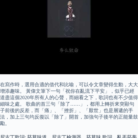
在寫作時，選用合適的借代和比喻，可以令文章變得生動，大大
增添趣味。 黃偉文筆下一句「祝你在亂流下平安」，似乎已經
道盡這個2020年所有人的心聲，而細看之下，歌詞也有不少值得
細味之處。 歌曲的首三句「除了……」，都用上轉折來突顯句
子前後的反差，而「痛」、「挫折」、「厭世」也是層遞的手
法，加上三句均反復以「除了」開首，加強句子後半的正能量鼓
勵。
尼古丁歌詞: 菸草味道，尼古丁檢測器，菸草味 歌詞，亂丟菸蒂