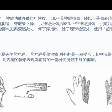
位， 神經功能多能自行恢復。 10.坐骨神經損傷：膝以下受傷表
萎縮， 臀皺襞下降。 尺神經受傷治療 3.正中神經損傷：手握
橈側半皮膚感覺缺失。 何宇淳指出，除了理學檢查外，使用「超
易夾住尺神經。 尺神經受傷治療 肘外翻是一種變形，其中沿著身
。 肘內翻的變形表現為前臂的一部分向身體中線的偏離。