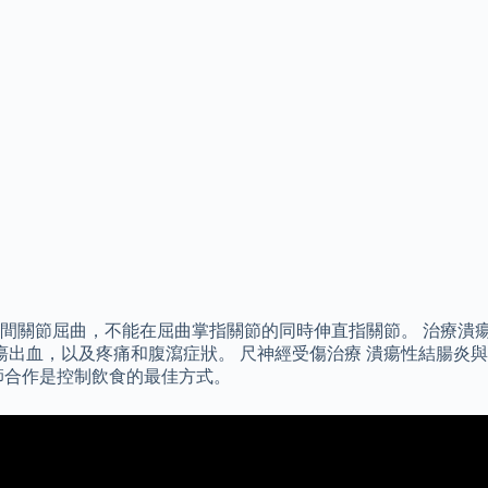
間關節屈曲，不能在屈曲掌指關節的同時伸直指關節。 治療潰
瘍出血，以及疼痛和腹瀉症狀。 尺神經受傷治療 潰瘍性結腸炎與
師合作是控制飲食的最佳方式。