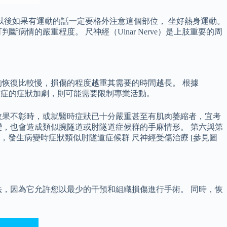
以後如果有運動的話一定要格外注意這個部位， 坐好熱身運動。
的嚴重程度。 尺神經（Ulnar Nerve）是上肢重要的周
恢復比較慢，損傷的程度越重其需要的時間越長。 根據
綜合症的症狀加劇，則可能需要限制專業活動。
效果不彰時，或就醫時症狀已十分嚴重甚至有肌肉萎縮者，宜考
，也會造成類似腕隧道或肘隧道症候群的手麻情形。 第六與第
發生病變時症狀類似肘隧道症候群 尺神經受傷治療 [參見圖
，因為它允許您以最少的干預和組織損傷進行手術。 同時，恢