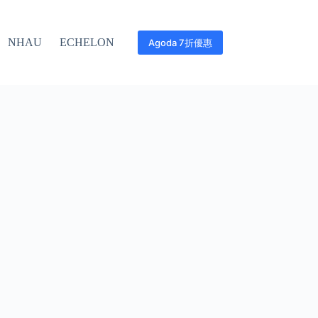
NHAU
ECHELON
Agoda 7折優惠