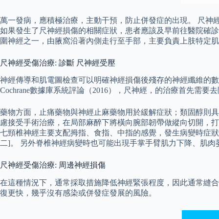
萬一發病，應積極治療，主動干預，防止併發症的出現。 尺神
如果發生了尺神經損傷的相關症狀，患者應該及早前往醫院確診病情
圍神經之一，由腋窩沿著內側走行至手部，主要負責上肢特定肌
尺神經受傷治療: 診斷 尺神經受壓
神經傳導和肌電圖檢查可以明確神經損傷後殘存的神經纖維的數
Cochrane數據庫系統評論（2016），尺神經，的治療首
藥物方面，止痛藥物與神經止麻藥物用於緩解症狀；類固醇則具
慮接受手術治療，在局部麻醉下將橫向腕部韌帶做縱向切開，打
七頸椎神經主要支配拇指、食指、中指的感覺，發生病變時症狀
二]。 另外脊椎神經病變時也可能出現手掌手臂肌力下降、肌
尺神經受傷治療: 周邊神經損傷
在這種情況下，通常採取措施降低神經緊張程度，因此通常縫合
復更快，幾乎沒有感染或併發症發展的風險。