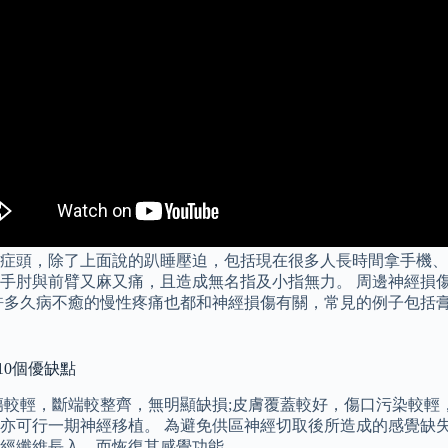
症頭，除了上面說的趴睡壓迫，包括現在很多人長時間拿手機、
手肘與前臂又麻又痛，且造成無名指及小指無力。 周邊神經損
多久病不癒的慢性疼痛也都和神經損傷有關，常見的例子包括膏肓
10個優缺點
傷較輕，斷端較整齊，無明顯缺損;皮膚覆蓋較好，傷口污染較輕
亦可行一期神經移植。 為避免供區神經切取後所造成的感覺缺
經纖維長入，而恢復其感覺功能。