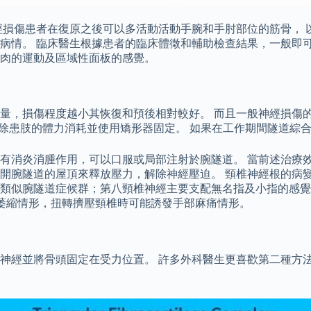
經損傷患者在復原之後可以多活動活動手腕和手肘部位的筋骨， 
。 臨床醫生根據患者的臨床體徵和輔助檢查結果，一般即可判斷病情
肉的運動及區域性面板的感覺。
量，損傷程度越小其恢復和預後相對較好。 而且一般神經損傷的
先需要去除患肢的體力消耗並使用矯形器固定。 如果在工作期間隧道
有消炎消腫作用，可以口服或局部注射於腕隧道。 當前述治療
開腕隧道的屋頂來釋放壓力，解除神經壓迫。 頸椎神經根的病變
類似腕隧道症候群；第八頸椎神經主要支配無名指及小指的感覺，
肉萎縮情形，扭轉擠壓頸椎時可能誘發手部麻痛情形。
神經並將骨頭固定在受力位置。 許多外科醫生更喜歡第二種方法