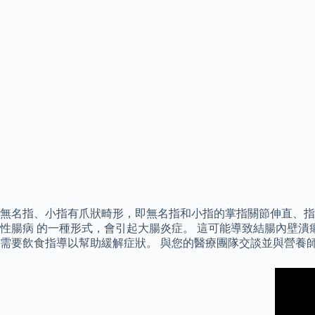
無名指、小指有爪狀畸形，即無名指和小指的掌指關節伸直、指
性腸病 的一種形式，會引起大腸炎症。 這可能導致結腸內壁潰
需要飲食指導以幫助緩解症狀。 與您的醫療團隊交談並與營養