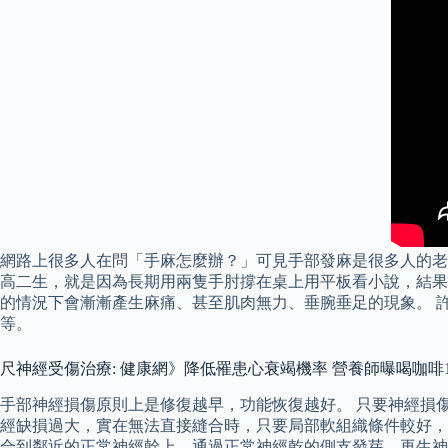
網路上很多人在問「手麻怎麼辦？」可見手部發麻是很多人的老
高二生，就是因為長期用兩隻手肘撐在桌上用平板看小說，結果
的情況下會漸漸產生麻痛、甚至肌肉無力、垂腕垂足的現象。 許
等。
尺神經受傷治療: 健康網》降低罹患心衰竭機率 營養師曝喝咖啡
手部神經損傷原則上是修復越早，功能恢復越好。 只要神經損
經缺損過大，實在無法直接縫合時，只要局部軟組織條件較好，
合到鄰近的正常神經幹上，通過正常神經乾的側支發芽，再生神