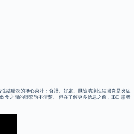
瘍性結腸炎的捲心菜汁：食譜、好處、風險潰瘍性結腸炎是炎症
飲食之間的聯繫尚不清楚。 但在了解更多信息之前，IBD 患者