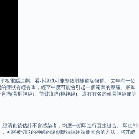
平板電腦追劇、看小說也可能導致肘隧道症候群。 去年有一位
傷的症狀有輕有重，輕至中度可能會引起一個範圍的痠痛、嚴重
痛(背胛神經)、前臂痠痛(橈神經)、還有有名的坐骨神經痛等
，經清創後估計不會感染者，均應一期即進行直接縫合。 即使神
失，可將被切取的神經的遠側斷端採用端側吻合的方法，將其縫