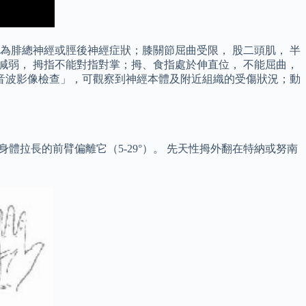
現為腓總神經或脛後神經症狀；膝關節屈曲受限， 股二頭肌， 半
力減弱， 拇指不能對指對掌；拇、食指處於伸直位， 不能屈曲，
音波影像檢查」，可觀察到神經本體及附近組織的受傷狀況；動
體拉長的前臂偏離它（5-29°）。 先天性拇外翻在特納或努南