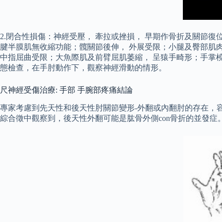
2.閉合性損傷：神經受壓， 牽拉或挫損， 早期作骨折及關節復
腱半膜肌無收縮功能；髖關節後伸， 外展受限；小腿及臀部肌肉
中指屈曲受限；大魚際肌及前臂屈肌萎縮， 呈猿手畸形；手掌
態檢查，在手肘動作下，觀察神經滑動的情形。
尺神經受傷治療: 手部 手腕部疼痛結論
專家考慮到先天性和後天性肘關節變形-外翻或內翻肘的存在，容
綜合徵中觀察到，後天性外翻可能是肱骨外側con骨折的並發症