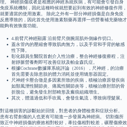
理。 神經損傷或者是相應的神經系統疾病，有可能會引發自身
免疫系統機制，因此這種時候就想要起到有效的神經修復作用，
就要適當的使用激素。 除此之外有一部分神經損傷是自身免疫
反應導致的，因此首先使用激素類藥再選擇一些營養補充藥物才
能夠有效恢復功能。
4.前臂尺神經顯露 沿前臂尺側腕屈肌外側緣作切口。
蓋永管內的壓縮會導致肌肉無力，以及手背和手背的敏感
性下降。
彰化縣員生醫院首創介入性治療，整合神經修復療程，注
射靜脈營養劑即可改善症狀及帕金森氏症。
根據Cochrane數據庫系統評論（2016），尺神經，的治療
首先需要去除患肢的體力消耗並使用矯形器固定。
尺神經卡壓合徵是多因素所致的疾病，積極治療原發疾病
如類風溼性關節炎、痛風性關節炎等，積極治療肘部的骨
折脫位，避免發生肘部畸形及瘢痕組織增生。
其次，體溫過低和手吹風，會發生氣流，導致病理髮展。
對這種損害的診斷始於回憶，對患者的身體檢查和症狀分析。
患有右臂創傷的人也更有可能進一步發展為神經病。 切割傷所
致正中神經損傷的療效相對較好，牽拉傷相對較差，碾壓傷療效