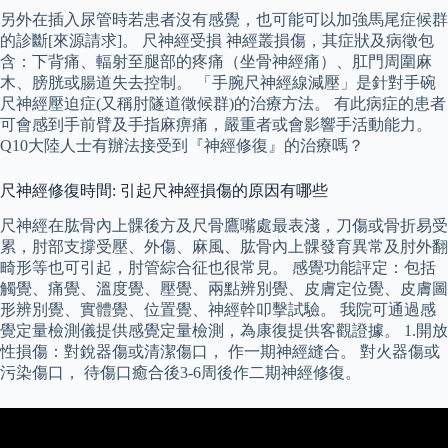
另外在插入尿管時若患者沒有感覺，也可能可以加強馬尾症候群
的診斷[來源請求]。 尺神經受損 神經叢損傷，其症狀及病徵包
含：下背痛、輻射至腿部的疼痛（坐骨神經痛）、肛門周圍麻
木、膀胱或腸道失去控制。 「手腕尺神經線減壓」是針對手碗
尺神經壓迫症(又稱肘隧道徵候群)的治療方法。 有此病症的患者
可會感到手前臂及手指麻痹痛，嚴重者或會影響手活動能力。
Q10大陸人士有辦法接受到『神經修復』的治療嗎？
尺神經修復時間: 引起尺神經損傷的原因有哪些
尺神經在肱骨內上髁後方及尺骨鷹嘴處最表淺，刀傷或骨折易受
累，肘部支撐受壓、外傷、麻風、肱骨內上髁發育異常及肘外翻
畸形等也可引起，肘管綜合征也很常見。 感覺功能評定：包括
觸覺、痛覺、溫度覺、壓覺、兩點辨別覺、皮膚定位覺、皮膚圖
形辨別覺、實體覺、位置覺、神經幹叩擊試驗。 我院可通過感
覺定量檢測儀提供感覺定量檢測，為康復提供客觀證據。 1.開放
性損傷：對銳器傷或清潔傷口， 作一期神經縫合。 對火器傷或
污染傷口， 待傷口癒合後3-6周後作二期神經修復。