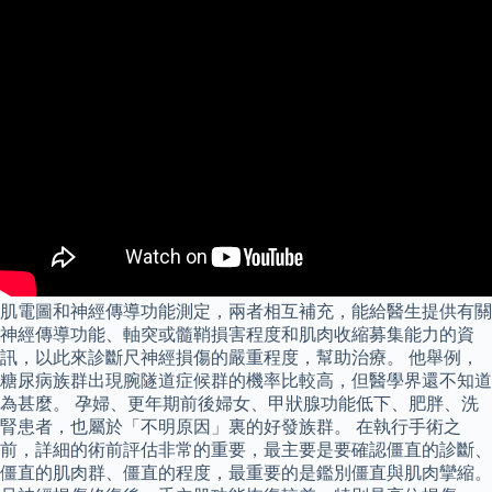
肌電圖和神經傳導功能測定，兩者相互補充，能給醫生提供有關
神經傳導功能、軸突或髓鞘損害程度和肌肉收縮募集能力的資
訊，以此來診斷尺神經損傷的嚴重程度，幫助治療。 他舉例，
糖尿病族群出現腕隧道症候群的機率比較高，但醫學界還不知道
為甚麼。 孕婦、更年期前後婦女、甲狀腺功能低下、肥胖、洗
腎患者，也屬於「不明原因」裏的好發族群。 在執行手術之
前，詳細的術前評估非常的重要，最主要是要確認僵直的診斷、
僵直的肌肉群、僵直的程度，最重要的是鑑別僵直與肌肉攣縮。