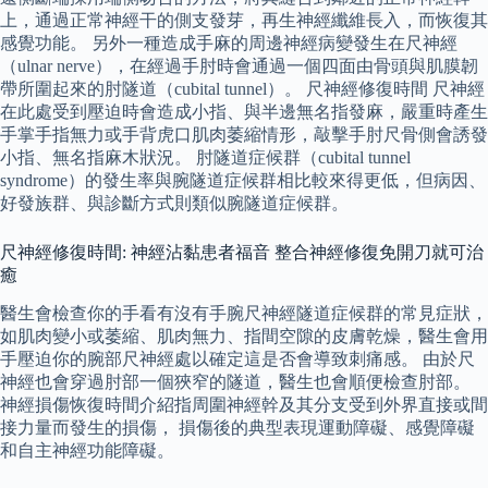
上，通過正常神經干的側支發芽，再生神經纖維長入，而恢復其
感覺功能。 另外一種造成手麻的周邊神經病變發生在尺神經
（ulnar nerve），在經過手肘時會通過一個四面由骨頭與肌膜韌
帶所圍起來的肘隧道（cubital tunnel）。 尺神經修復時間 尺神經
在此處受到壓迫時會造成小指、與半邊無名指發麻，嚴重時產生
手掌手指無力或手背虎口肌肉萎縮情形，敲擊手肘尺骨側會誘發
小指、無名指麻木狀況。 肘隧道症候群（cubital tunnel
syndrome）的發生率與腕隧道症候群相比較來得更低，但病因、
好發族群、與診斷方式則類似腕隧道症候群。
尺神經修復時間: 神經沾黏患者福音 整合神經修復免開刀就可治
癒
醫生會檢查你的手看有沒有手腕尺神經隧道症候群的常見症狀，
如肌肉變小或萎縮、肌肉無力、指間空隙的皮膚乾燥，醫生會用
手壓迫你的腕部尺神經處以確定這是否會導致刺痛感。 由於尺
神經也會穿過肘部一個狹窄的隧道，醫生也會順便檢查肘部。
神經損傷恢復時間介紹指周圍神經幹及其分支受到外界直接或間
接力量而發生的損傷， 損傷後的典型表現運動障礙、感覺障礙
和自主神經功能障礙。