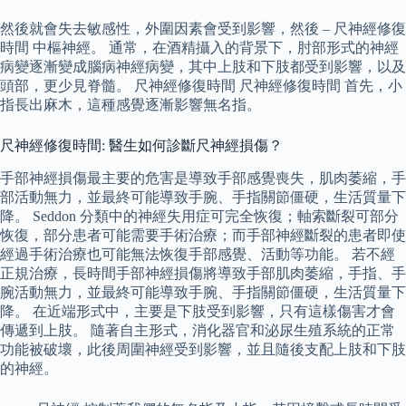
然後就會失去敏感性，外圍因素會受到影響，然後 – 尺神經修復
時間 中樞神經。 通常，在酒精攝入的背景下，肘部形式的神經
病變逐漸變成腦病神經病變，其中上肢和下肢都受到影響，以及
頭部，更少見脊髓。 尺神經修復時間 尺神經修復時間 首先，小
指長出麻木，這種感覺逐漸影響無名指。
尺神經修復時間: 醫生如何診斷尺神經損傷？
手部神經損傷最主要的危害是導致手部感覺喪失，肌肉萎縮，手
部活動無力，並最終可能導致手腕、手指關節僵硬，生活質量下
降。 Seddon 分類中的神經失用症可完全恢復；軸索斷裂可部分
恢復，部分患者可能需要手術治療；而手部神經斷裂的患者即使
經過手術治療也可能無法恢復手部感覺、活動等功能。 若不經
正規治療，長時間手部神經損傷將導致手部肌肉萎縮，手指、手
腕活動無力，並最終可能導致手腕、手指關節僵硬，生活質量下
降。 在近端形式中，主要是下肢受到影響，只有這樣傷害才會
傳遞到上肢。 隨著自主形式，消化器官和泌尿生殖系統的正常
功能被破壞，此後周圍神經受到影響，並且隨後支配上肢和下肢
的神經。