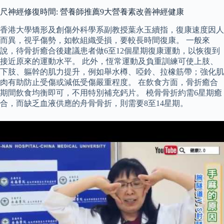
尺神經修復時間: 營養師推薦9大營養素改善神經健康
香港大學矯形及創傷外科學系副教授葉永玉續指，復康速度因人
而異，視乎傷勢，如軟組織受損，要較長時間復康。 一般來
說，待骨折癒合後建議患者做6至12個星期復康運動，以恢復到
接近原來的運動水平。 此外，恆常運動及負重訓練可使上肢、
下肢、軀幹的肌力提升，例如舉水樽、啞鈴、拉橡筋帶；強化肌
肉有助防止受傷或減低受傷嚴重程度。 在飲食方面，骨折癒合
期間飲食均衡即可，不用特別補充鈣片。 橈骨骨折約需6星期癒
合，而缺乏血液供應的舟骨骨折，則需要8至14星期。