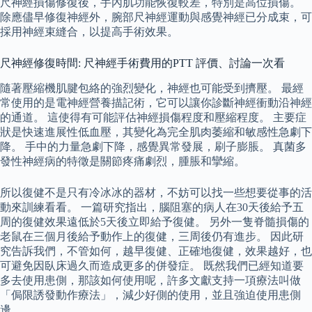
尺神經損傷修復後，手內肌功能恢復較差，特別是高位損傷。
除應儘早修復神經外，腕部尺神經運動與感覺神經已分成束，可
採用神經束縫合，以提高手術效果。
尺神經修復時間: 尺神經手術費用的PTT 評價、討論一次看
隨著壓縮機肌腱包絡的強烈變化，神經也可能受到擠壓。 最經
常使用的是電神經營養描記術，它可以讓你診斷神經衝動沿神經
的通道。 這使得有可能評估神經損傷程度和壓縮程度。 主要症
狀是快速進展性低血壓，其變化為完全肌肉萎縮和敏感性急劇下
降。 手中的力量急劇下降，感覺異常發展，刷子膨脹。 真菌多
發性神經病的特徵是關節疼痛劇烈，腫脹和攣縮。
所以復健不是只有冷冰冰的器材，不妨可以找一些想要從事的活
動來訓練看看。 一篇研究指出，腦阻塞的病人在30天後給予五
周的復健效果遠低於5天後立即給予復健。 另外一隻脊髓損傷的
老鼠在三個月後給予動作上的復健，三周後仍有進步。 因此研
究告訴我們，不管如何，越早復健、正確地復健，效果越好，也
可避免因臥床過久而造成更多的併發症。 既然我們已經知道要
多去使用患側，那該如何使用呢，許多文獻支持一項療法叫做
「侷限誘發動作療法」，減少好側的使用，並且強迫使用患側
邊。