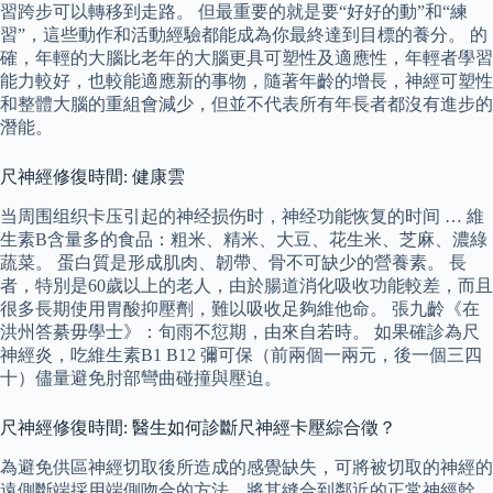
習跨步可以轉移到走路。 但最重要的就是要“好好的動”和“練
習”，這些動作和活動經驗都能成為你最終達到目標的養分。 的
確，年輕的大腦比老年的大腦更具可塑性及適應性，年輕者學習
能力較好，也較能適應新的事物，隨著年齡的增長，神經可塑性
和整體大腦的重組會減少，但並不代表所有年長者都沒有進步的
潛能。
尺神經修復時間: 健康雲
当周围组织卡压引起的神经损伤时，神经功能恢复的时间 … 維
生素B含量多的食品：粗米、精米、大豆、花生米、芝麻、濃綠
蔬菜。 蛋白質是形成肌肉、韌帶、骨不可缺少的營養素。 長
者，特別是60歲以上的老人，由於腸道消化吸收功能較差，而且
很多長期使用胃酸抑壓劑，難以吸收足夠維他命。 張九齡《在
洪州答綦毋學士》：旬雨不愆期，由來自若時。 如果確診為尺
神經炎，吃維生素B1 B12 彌可保（前兩個一兩元，後一個三四
十）儘量避免肘部彎曲碰撞與壓迫。
尺神經修復時間: 醫生如何診斷尺神經卡壓綜合徵？
為避免供區神經切取後所造成的感覺缺失，可將被切取的神經的
遠側斷端採用端側吻合的方法，將其縫合到鄰近的正常神經幹