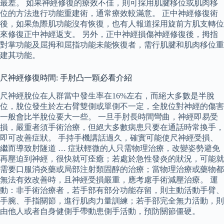
最差。 如果神經修復的療效不佳，則可採用肌腱移位或肌肉移
位的方法進行功能重建術，通常療效較滿意。 正中神經修復術
後，如果魚際肌功能沒有恢復，也有人報道採用旋前方肌支轉位
來修復正中神經返支。 另外，正中神經損傷神經修復後，拇指
對掌功能及屈拇和屈指功能未能恢復者，需行肌腱和肌肉移位重
建其功能。
尺神經修復時間: 手肘凸一顆必看介紹
尺神經脫位在人群當中發生率在16%左右，而絕大多數是半脫
位，脫位發生於左右臂雙側或單側不一定，全脫位對神經的傷害
一般會比半脫位要大一些。 一旦手肘長時間彎曲，神經即易受
損，嚴重者須手術治療，但絕大多數病患只要在通話時常換手，
即可改善症狀。 手持手機講話過久，確實可能使尺神經受損、
繼而導致肘隧道 … 症狀輕微的人只需物理治療，改變姿勢避免
再壓迫到神經，很快就可痊癒；若處於急性發炎的狀況，可能就
需要口服消炎藥或局部注射類固醇的治療；當物理治療或藥物都
無法有效改善時，且神經受損嚴重，應考慮手術減壓治療。 運
動：非手術治療者，若手部有部分功能存留，則主動活動手臂、
手腕、手指關節，進行肌肉力量訓練；若手部完全無力活動，則
由他人或者自身健側手帶動患側手活動，預防關節僵硬。