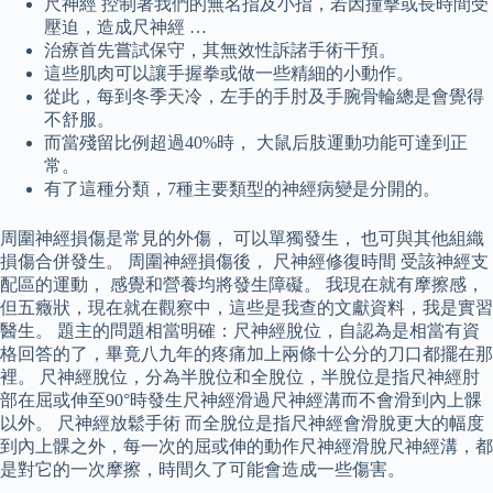
尺神經 控制著我們的無名指及小指，若因撞擊或長時間受
壓迫，造成尺神經 …
治療首先嘗試保守，其無效性訴諸手術干預。
這些肌肉可以讓手握拳或做一些精細的小動作。
從此，每到冬季天冷，左手的手肘及手腕骨輪總是會覺得
不舒服。
而當殘留比例超過40%時， 大鼠后肢運動功能可達到正
常。
有了這種分類，7種主要類型的神經病變是分開的。
周圍神經損傷是常見的外傷， 可以單獨發生， 也可與其他組織
損傷合併發生。 周圍神經損傷後， 尺神經修復時間 受該神經支
配區的運動， 感覺和營養均將發生障礙。 我現在就有摩擦感，
但五癥狀，現在就在觀察中，這些是我查的文獻資料，我是實習
醫生。 題主的問題相當明確：尺神經脫位，自認為是相當有資
格回答的了，畢竟八九年的疼痛加上兩條十公分的刀口都擺在那
裡。 尺神經脫位，分為半脫位和全脫位，半脫位是指尺神經肘
部在屈或伸至90°時發生尺神經滑過尺神經溝而不會滑到內上髁
以外。 尺神經放鬆手術 而全脫位是指尺神經會滑脫更大的幅度
到內上髁之外，每一次的屈或伸的動作尺神經滑脫尺神經溝，都
是對它的一次摩擦，時間久了可能會造成一些傷害。