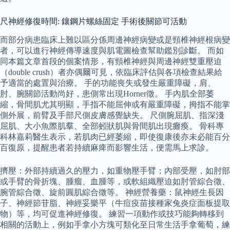
尺神經修復時間: 鑲鋼片螺絲固定 手術後關節可活動
而部分病患臨床上難以區分係周邊神經病變或是頸椎神經根病變
者，可以進行神經傳導速度與肌電圖檢查幫助鑑別診斷。 而如
同本篇文章首段的個案情形，有頸椎神經與周邊神經雙重壓迫
（double crush）者亦偶爾可見，依臨床評估與各項檢查結果給
予適當的處置與治療。 手的功能喪失或發生嚴重障礙，肩、
肘、腕關節活動尚好，患側常出現Horner徵。 手內肌全部萎
縮，骨間肌尤其明顯，手指不能屈伸或有嚴重障礙，拇指不能掌
側外展，前臂及手部尺側皮膚感覺缺失。 尺側腕屈肌、指深淺
屈肌、大小魚際肌羣、全部蚓狀肌與骨間肌出現癱瘓。 骨科專
科林嘉莉醫生表示，若肌肉已經萎縮，即使復康後亦未必能百分
百復原，提醒患者若持續麻痺而影響生活，便需馬上求診。
擠壓：外部持續過久的壓力，如重物壓手臂；內部受壓，如肘部
或手臂的骨折塊、腫瘤、血腫等，或軟組織壓迫如肘管綜合徵、
腕管綜合徵、旋前圓肌綜合徵等。 神經營養藥：鼠神經生長因
子、神經節苷脂、神經妥樂平（牛痘疫苗接種家兔炎症面板提取
物）等，均可促進神經修復。 練習一項動作或技巧能夠轉移到
相關的活動上，例如手拿小方塊可類化至日常生活手拿葡萄，練