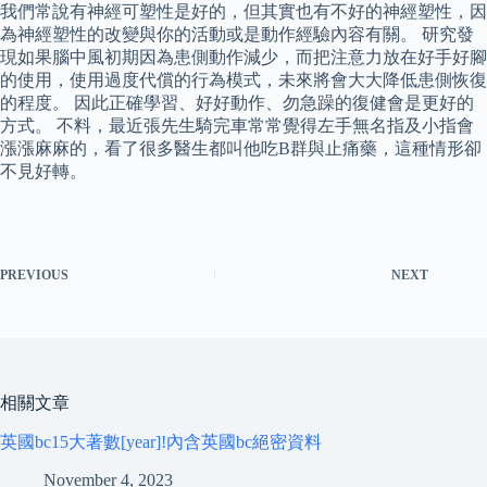
我們常說有神經可塑性是好的，但其實也有不好的神經塑性，因
為神經塑性的改變與你的活動或是動作經驗內容有關。 研究發
現如果腦中風初期因為患側動作減少，而把注意力放在好手好腳
的使用，使用過度代償的行為模式，未來將會大大降低患側恢復
的程度。 因此正確學習、好好動作、勿急躁的復健會是更好的
方式。 不料，最近張先生騎完車常常覺得左手無名指及小指會
漲漲麻麻的，看了很多醫生都叫他吃B群與止痛藥，這種情形卻
不見好轉。
PREVIOUS
NEXT
相關文章
英國bc15大著數[year]!內含英國bc絕密資料
November 4, 2023