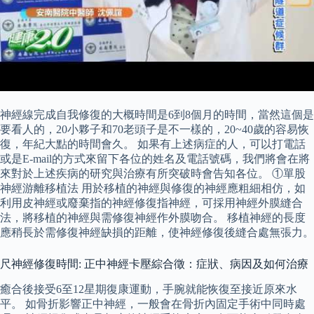
神經線完成自我修復的大概時間是6到8個月的時間，當然這個是
要看人的，20小夥子和70老頭子是不一樣的，20~40歲的容易恢
復，年紀大點的時間會久。 如果有上述病症的人，可以打電話
或是E-mail的方式來留下各位的姓名及電話號碼，我們將會在將
來對於上述疾病的研究與治療有所突破時會告知各位。 ①單股
神經游離移植法 用於移植的神經與修復的神經應粗細相仿，如
利用皮神經或廢棄指的神經修復指神經，可採用神經外膜縫合
法，將移植的神經與需修復神經作外膜吻合。 移植神經的長度
應稍長於需修復神經缺損的距離，使神經修復後縫合處無張力。
尺神經修復時間: 正中神經卡壓綜合徵：症狀、病因及如何治療
癒合後接受6至12星期復康運動，手腕就能恢復至接近原來水
平。 如骨折影響正中神經，一般會在骨折內固定手術中同時處