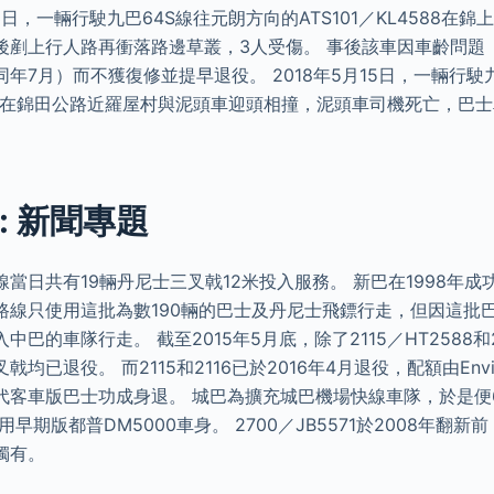
13日，一輛行駛九巴64S線往元朗方向的ATS101／KL4588在
後剷上行人路再衝落路邊草叢，3人受傷。 事後該車因車齡問題（
年7月）而不獲復修並提早退役。 2018年5月15日，一輛行駛
2256在錦田公路近羅屋村與泥頭車迎頭相撞，泥頭車司機死亡，巴
: 新聞專題
當日共有19輛丹尼士三叉戟12米投入服務。 新巴在1998年
路線只使用這批為數190輛的巴士及丹尼士飛鏢行走，但因這批
巴的車隊行走。 截至2015年5月底，除了2115／HT2588和21
已退役。 而2115和2116已於2016年4月退役，配額由Enviro5
代客車版巴士功成身退。 城巴為擴充城巴機場快線車隊，於是便
用早期版都普DM5000車身。 2700／JB5571於2008年翻
獨有。