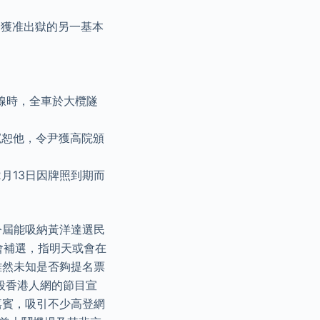
合獲准出獄的另一基本
43線時，全車於大欖隧
已寬恕他，令尹獲高院頒
2月13日因牌照到期而
今屆能吸納黃洋達選民
法會補選，指明天或會在
雖然未知是否夠提名票
一段香港人網的節目宣
嘉賓，吸引不少高登網