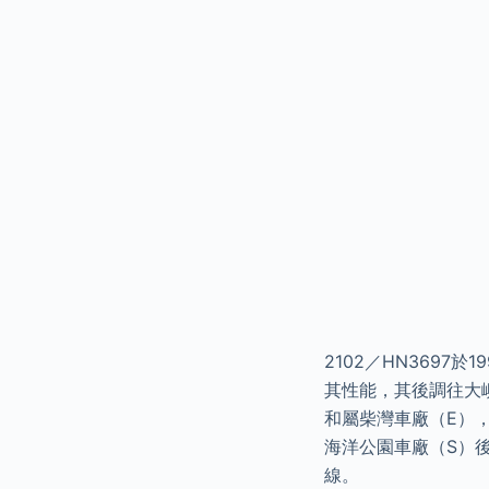
2102／HN3697
其性能，其後調往大嶼
和屬柴灣車廠（E），
海洋公園車廠（S）後
線。