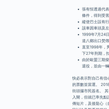
張有恒透過代
條件，得到受
縱使巴士設有行
該車因車頭及左
1999年7月2
道八鄉出口焚
直至1998年
下27年刑期，
由於歐盟三期柴
退役，並由一輛E
快必表示對自己有信
的票數並當選。 20
街頭攞市民簽名。 
入閘，但就已率先點評
傳短片，及後龍心（