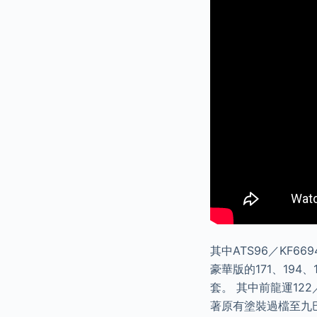
其中ATS96／KF66
豪華版的171、194
套。 其中前龍運122
著原有塗裝過檔至九巴