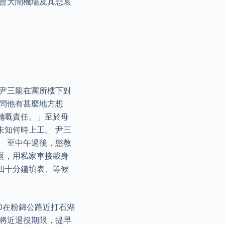
前曾大鬧機場及其悲哀
。
 尹三龍在寓所樓下對
問他有甚麼地方想
哋嘅責任。」至於母
未知何時上工。 尹三
。 至中午過後，懲教
返，用私家車接載身
四十分鐘填表、等候
510在粉錦公路近打石湖
已將近退役期限，提早