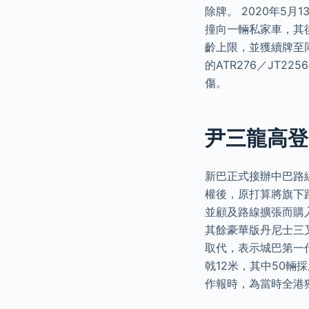
除牌。 2020年5月
撞向一輛私家車，其
齡上限，並獲續牌至同
的ATR276／JT
傷。
尹三龍高登
新巴正式接辦中巴路線
權後，原打算將旗下
並顧及路線擴張而購入中
其餘豪華版丹尼士三叉戟均
取代，表示城巴第一
戟12米，其中50輛採
作報時，為當時全港