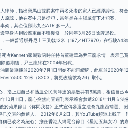
表大律師，指出寶馬山雙屍案中兩名死者的家人已經原諒他，符
害人原諒，他在案中只是從犯，當年是在主腦威脅下才犯案。
李架，其企位卻比九巴ATR 多一人。
邊車身均損毀嚴重而不獲復修，於同年3月26日除牌退役。
4日，一輛普通版丹尼士三叉戟12米（197／HT7970）在行駛A
燬。
，男死者Kenneth家屬致函時任特首董建華為尹三龍求情，表示
扣除假期後，尹三龍終在2004年出獄。
油商業車輛於2020年7月1日開始不能再續牌，此車於2020年1
nviro500 12米（8203，將更改編號為26）取代。
心，指上屆自己和熱血公民黃洋達的票數共有6萬票，相信自己
18年10月11日，龍心突然向壹週刊表示將會參選2018年11月立
其後於蘋果節目《你問我答》正式宣傳參選立法會九龍西補選。 
已交表的參選人。 2012年6月2日，其YouTube頻道上載了
自稱已改名為絕心）擔任香港人網電台節目《星期五無女2》的