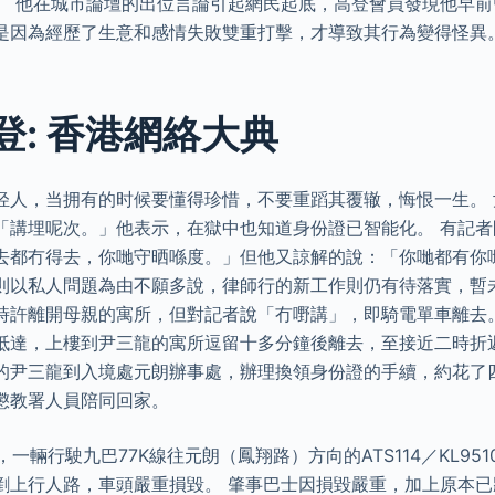
。 他在城市論壇的出位言論引起網民起底，高登會員發現他早
是因為經歷了生意和感情失敗雙重打擊，才導致其行為變得怪異
登: 香港網絡大典
轻人，当拥有的时候要懂得珍惜，不要重蹈其覆辙，悔恨一生。
「講埋呢次。」他表示，在獄中也知道身份證已智能化。 有記者
去都冇得去，你哋守晒喺度。」但他又諒解的說：「你哋都有你
則以私人問題為由不願多說，律師行的新工作則仍有待落實，暫
時許離開母親的寓所，但對記者說「冇嘢講」，即騎電單車離去
抵達，上樓到尹三龍的寓所逗留十多分鐘後離去，至接近二時折
的尹三龍到入境處元朗辦事處，辦理換領身份證的手續，約花了
懲教署人員陪同回家。
上，一輛行駛九巴77K線往元朗（鳳翔路）方向的ATS114／KL9
剷上行人路，車頭嚴重損毀。 肇事巴士因損毀嚴重，加上原本