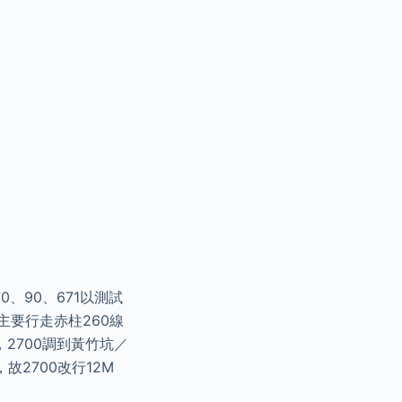
0、90、671以測試
主要行走赤柱260線
，2700調到黃竹坑／
2700改行12M