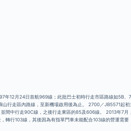
於1997年12月24日首航969線；此批巴士初時行走市區路線如5B、7
山行走區內路線，至新機場啟用後為止。 2700／JB5571起初
並間中行走90C線，之後行走東區的85及606線。 2013年7月
，轉行103線，其後因為有指單門車未能配合103線的營運需要，故