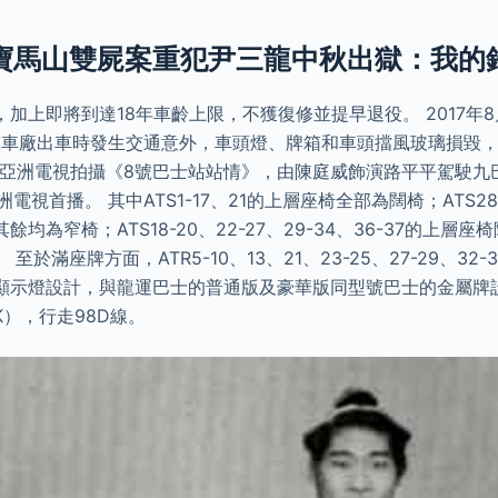
 寶馬山雙屍案重犯尹三龍中秋出獄：我的
加上即將到達18年車齡上限，不獲復修並提早退役。 2017年8月
門南車廠出車時發生交通意外，車頭燈、牌箱和車頭擋風玻璃損毀，原
年借予亞洲電視拍攝《8號巴士站站情》，由陳庭威飾演路平平駕駛
亞洲電視首播。 其中ATS1-17、21的上層座椅全部為闊椅；ATS28
均為窄椅；ATS18-20、22-27、29-34、36-37的上層
至於滿座牌方面，ATR5-10、13、21、23-25、27-29、32
示燈設計，與龍運巴士的普通版及豪華版同型號巴士的金屬牌設計不
），行走98D線。