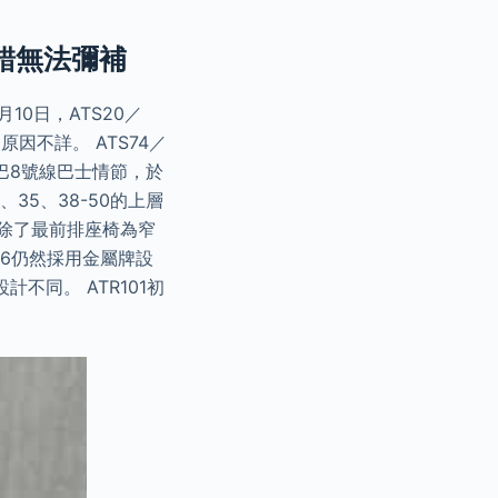
錯無法彌補
10日，ATS20／
因不詳。 ATS74／
九巴8號線巴士情節，於
、35、38-50的上層
座椅除了最前排座椅為窄
-36仍然採用金屬牌設
同。 ATR101初