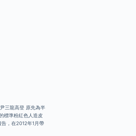
擎。 尹三龍高登 原先為半
年代的標準粉紅色人造皮
告，在2012年1月帶