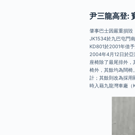
尹三龍高登:
肇事巴士因嚴重損毀，
JK1534於九巴屯
KD801於2001
2004年4月12日於
座椅除了最尾排外，其餘
椅外，其餘均為闊椅。 
計；其餘則改為採用顯
時入藉九龍灣車廠（K