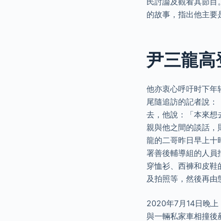
民討論及觀看其節目
的故事，指出他主要
尹三龍高
他亦衷心呼吁时下年
尾隨追訪的記者說：
去，他說：「本來想
親與他之間的談話，
龍的二哥昨日早上十
署善後輔導組的人員
穿恤衫、西褲和皮鞋
及拍照等，然後再由
2020年7月14日晚
與一輛私家車相撞後