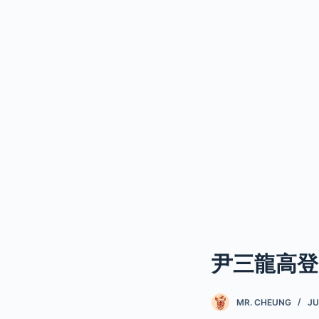
尹三龍高登
MR. CHEUNG
JU