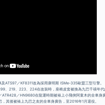
94及ATS97／KF8311改為採用康明斯 ISMe-335歐盟三型引
、199、219、223、224在改裝時，座椅皮套被換為九巴千禧
／ATR428／HN9680在龍運時期被裱上小飛俠阿童木的全車身廣
，其後被裱上九巴之友的全車身廣告，至2016年1月退役。