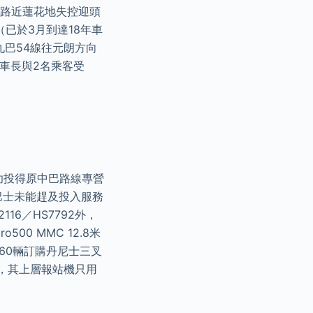
錦上路近蓮花地失控迎頭
已於3月到達18年車
九巴54線往元朗方向
士車長與2名乘客受
成功投得原中巴路線專營
巴士未能趕及投入服務
16／HS7792外，
00 MMC 12.8米
60輛訂購丹尼士三叉
新前，其上層報站機只用