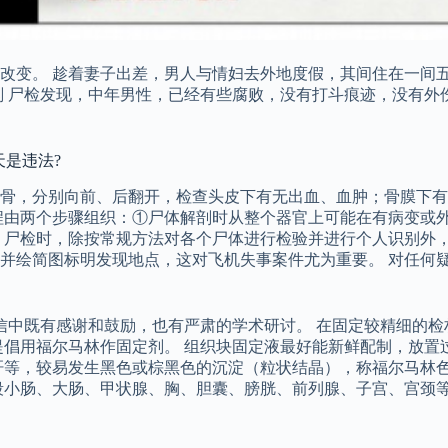
改变。 趁着妻子出差，男人与情妇去外地度假，其间住在一间
剖 尸检发现，中年男性，已经有些腐败，没有打斗痕迹，没有外
天是违法?
骨，分别向前、后翻开，检查头皮下有无出血、血肿；骨膜下有
程由两个步骤组织：①尸体解剖时从整个器官上可能在有病变或
）尸检时，除按常规方法对各个尸体进行检验并进行个人识别外，
并绘简图标明发现地点，这对飞机失事案件尤为重要。 对任何
，信中既有感谢和鼓励，也有严肃的学术研讨。 在固定较精细的
提倡用福尔马林作固定剂。 组织块固定液最好能新鲜配制，放置
肝等，较易发生黑色或棕黑色的沉淀（粒状结晶），称福尔马林
段小肠、大肠、甲状腺、胸、胆囊、膀胱、前列腺、子宫、宫颈