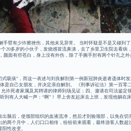
右侧手臂有少许擦挫伤，其他未见异常。 当时怀疑是不是又碰到
一个20多岁的小伙子，发烧感冒流鼻涕，去了乡里卫生院去看病
瘦，颜面有些苍白，身上没有外伤，除了手腕手肘有两个针孔之外
闭式吸痰”，而这一表述与刘良解剖第一例新冠肺炎逝者遗体时发
体是自己女朋友，并决定亲自解剖。 《刑事诉讼法》第一百零
、允许死者家属及其聘请的律师到场见证；四、邀请在司法鉴定领
听到有人大喊一声：“啊”！ 早上舍友起床去上班，发现他躺在
取出脑后，使颈部组织的血液流净，然后才剖验颈部，以免在切
出的两个月中，人们口口相传，纷纷前来观看，最终游客人数超过
显阳性改变。