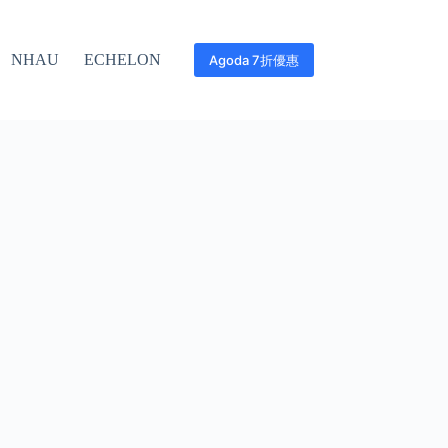
NHAU
ECHELON
Agoda 7折優惠