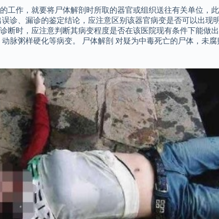
面的工作，就要将尸体解剖时所取的器官或组织送往有关单位，
出误诊、漏诊的鉴定结论，应注意区别该器官病变是否可以出现明
诊断时，应注意判断其病变程度是否在该医院现有条件下能做出
、动脉粥样硬化等病变。 尸体解剖 对疑为中毒死亡的尸体，未