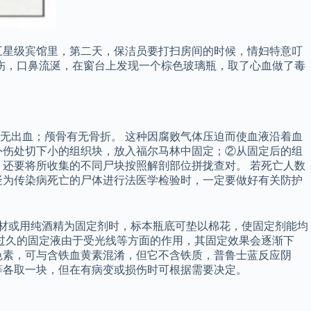
五星级宾馆里，第二天，保洁员要打扫房间的时候，情妇特意叮
伤，口鼻流涎，在窗台上发现一个棕色玻璃瓶，取了心血做了毒
无出血；颅骨有无骨折。 这种因腐败气体压迫而使血液沿着血
外伤处切下小的组织块，放入福尔马林中固定；②从固定后的组
还要将所收集的不同尸块按照解剖部位拼拢查对。 若死亡人数
疑为传染病死亡的尸体进行法医学检验时，一定要做好有关防护
检材或用纯酒精为固定剂时，标本瓶底可垫以棉花，使固定剂能均
过久的固定液由于受光线等方面的作用，其固定效果会逐渐下
色素，可与含铁血黄素混淆，但它不含铁质，普鲁士蓝反应阴
等各取一块，但在有病变或损伤时可根据需要决定。