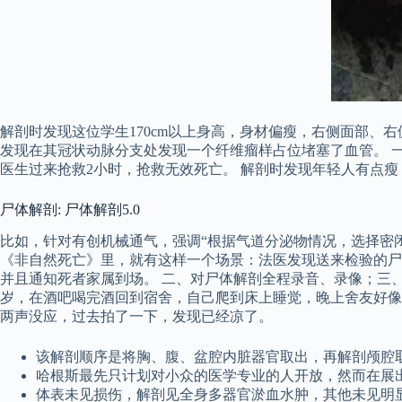
解剖时发现这位学生170cm以上身高，身材偏瘦，右侧面部、
发现在其冠状动脉分支处发现一个纤维瘤样占位堵塞了血管。 
医生过来抢救2小时，抢救无效死亡。 解剖时发现年轻人有点
尸体解剖: 尸体解剖5.0
比如，针对有创机械通气，强调“根据气道分泌物情况，选择密
《非自然死亡》里，就有这样一个场景：法医发现送来检验的尸
并且通知死者家属到场。 二、对尸体解剖全程录音、录像；三
岁，在酒吧喝完酒回到宿舍，自己爬到床上睡觉，晚上舍友好像
两声没应，过去拍了一下，发现已经凉了。
该解剖顺序是将胸、腹、盆腔内脏器官取出，再解剖颅腔
哈根斯最先只计划对小众的医学专业的人开放，然而在展
体表未见损伤，解剖见全身多器官淤血水肿，其他未见明