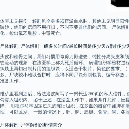
体表未见损伤，解剖见全身多器官淤血水肿，其他未见明显阳性
嘱她，他们的房间不用打扫，不叫不要进他们的房间。 尸体解
化，检出氟乙酰胺，中毒死亡。
尸体解剖: 尸体解剖一般多长时间?最长时间是多少天?超过多少
头皮和颅骨之间，我们习惯用弯剪刀戳进去，钝性分离头皮和颅
管流动的现象，在法医学上称为死后循环。 病理组织学检材过
织块上再切出制片用的组织块，以适合于制片、染色的要求。 
多、尸块较小难以合拼时，应将不同尸块分别包装、编号存放，
准备工作。
维萨里看到之后，给法洛皮阿写了一封长达260页的私人信件
匀渗入组织内。 鉴于上述，在法医工作中，如果条件允许，应
降。 用福尔马林固定过久的陈旧组织，在多血的器官中如脾和
性，可以区别。 一般的情况下，肝、脾、胰腺、食管、胃、各
尸体解剖: 尸体解剖的剧情简介