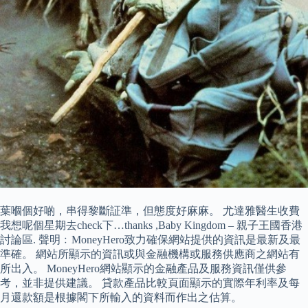
葉嗰個好啲，串得黎斷証準，但態度好麻麻。 尤達雅醫生收費
我想呢個星期去check下…thanks ,Baby Kingdom – 親子王國香港
討論區. 聲明﹕MoneyHero致力確保網站提供的資訊是最新及最
準確。 網站所顯示的資訊或與金融機構或服務供應商之網站有
所出入。 MoneyHero網站顯示的金融產品及服務資訊僅供參
考，並非提供建議。 貸款產品比較頁面顯示的實際年利率及每
月還款額是根據閣下所輸入的資料而作出之估算。