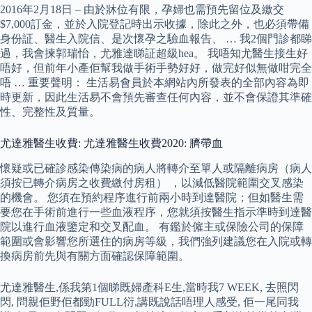
2016年2月18日 – 由於牀位有限，孕婦也需預先留位及繳交
$7,000訂金，並於入院登記時出示收據，除此之外，也必須帶備
身份証、醫生入院信、是次懷孕之驗血報告、 … 我2個門診都睇
過，我會揀郭瑞怡，尤雅達睇証超級hea。 我唔知尤醫生接生好
唔好，但前年小產佢幫我做手術手勢好好，做完好似無做咁完全
唔 … 重要聲明： 生活易會員於本網站內所發表的全部內容為即
時更新，因此生活易不會預先審查任何內容，並不會保證其準確
性、完整性及質量。
尤達雅醫生收費: 尤達雅醫生收費2020: 臍帶血
懷疑或已確診感染傳染病的病人將轉介至單人或隔離病房（病人
須按已轉介病房之收費繳付房租） ，以減低醫院範圍交叉感染
的機會。 您須在預約程序進行前兩小時到達醫院；但如醫生需
要您在手術前進行一些血液程序，您就須按醫生指示準時到達醫
院以進行血液鑒定和交叉配血。 有鑑於僱主或保險公司的保障
範圍或會影響您所選住的病房等級，我們強列建議您在入院或轉
換病房前先與有關方面確認保障範圍。
尤達雅醫生,係我第1個睇既婦產科E生,當時我7 WEEK, 去照閃
閃, 問親佢野佢都勁FULL衍,講既說話唔理人感受, 佢一尾同我