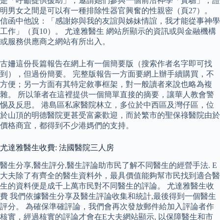
是「呼籲提供援助」，邀請她們參與一個前沿神學「實驗」，證
明男女之間是可以有一種排除性器官興奮的性親密（頁27）。
信函中他說：「感謝妳與我的友誼與姊妹情誼，我才能從事神學
工作」（頁10）。 尤達雅醫生 網站所顯示的資訊或與金融機構
或服務供應商之網站有所出入。
古姍這份長篇報告在網上有一個簡要版（搜索作者名字即可找
到），但過份簡要。 完整版報告一方面要網上辦手續購買，不
方便；另一方面有其特定敘事框架，對一般讀者來說也略為複
雜。 所以筆者在這裡提供一個簡單直接的摘要，讓華人教會警
惕及反思。 港島區私家醫院林立，多位於中西區及灣仔區，位
於山頂的明德醫院更甚受富豪歡迎，而於繁市的聖保祿醫院由於
價格商宜，都得到不少港媽們的支持。
尤達雅醫生收費: 法國醫院三人房
醫生分享,醫生評分,醫生評論助市民了解不同醫生的經營手法. E
大夫除了有齊全的醫生資料外，最具價值能夠幫市民找到適合醫
生的資料便是成千上萬市民對不同醫生的評論。 尤達雅醫生收
費 我們依據醫生分享及醫生評論收集和統計,最後得到一個醫生
評分。 為確保準確評論，我們會再次發放郵件給加入評論者作
核實，經過核實的評論才會在E大夫網站顯示, 以保障醫生和市