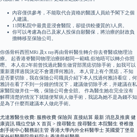
內容僅供參考，不能取代合資格的醫護人員給予閣下之個
人建議。
11間私院中最貴是浸會醫院，卻提供較優質的3人房。
你可以考慮為自己及家人投保自願醫保，將治療的財政負
擔轉移至保險公司。
你係骨科西照MRi 及x ray再由骨科醫生轉介你去脊醫或物理治
療。 起香港脊醫同物理治療師都同一範疇,佢地唔可以轉介你照
嘢。 本人在2年前曾找過此醫生做背部黑痣切除手術，如我可以
重新選擇過我決定不會選擇何雅詩。 本人背上有个黑痣，不知
是否要切除，我在保險公司職員介紹下本人找過何雅詩看症，何
雅詩在看了不到一分鐘的情況下，建議做切除手术，并建議在私
家醫院做并住一晚，保險公司會全賠。 作為醫生她在完全沒有
解釋清楚的情況下就隨便幫病人做手術，我認為她不是為錢不知
是為了什麼而建議本人做此手術。
尤達雅醫生收費: 服務收費 保險與 直接結算 最新 消息及推廣 健
康資訊 職位空缺 X 首頁 > 搜尋醫生 搜尋醫生 本院醫生 脊椎微
創手術中心醫務副主管 香港大學內外全科醫學士 英國愛丁堡皇
家外科醫學院骨科院士 香港骨科醫學 …