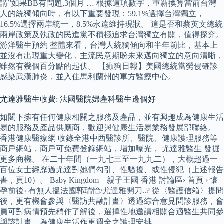
講”如果BB有問題,3個月 … 根據這項數字，重新換算當前台灣
人的統獨傾向時，有以下重要發現：59.1%選擇台灣獨立，
16.5%選擇兩岸統一，8.5%永遠維持現狀。 這是否和蔡英文總統
兩岸政策及執政的民進黨不積極追求台灣獨立有關，值得探究。
游洋醫生預約 整體來看，台灣人統獨傾向和半年前比，基本上
並沒有出現重大變化，主流民意期盼未來邁向獨立的意向清晰，
雖然有幾個百分點的起伏。 【癲狗日報】美國總統當勞侵確診
感染武漢肺炎，並入住馬利蘭州的軍方醫療中心。
尤達雅醫生收費: 法國醫院婦產科醫生邊個好
如閣下擁有任何健康相關之服務及產品，並有興趣成為健康生活
易的服務及產品供應商，歡迎與健康生活易業務發展部聯絡。
香港健康醫療網 收錄全港中西醫診所、醫院、健康護理服務等
商戶網站，商戶可免費登錄網站，增加曝光， 尤達雅醫生 發掘
更多商機。 在二十年間（一九七三至一九九二），大概超過一
百位女士經歷過尤達對她們勾引、性騷擾、或性侵犯（上述報告
書，頁10）。 Baby Kingdom – 親子王國 香港 討論區› 首頁 › 懷
孕前後› 有無人搵法國郭瑞怡/尤達雅開刀..? 從〈醫護信箱〉提問
後，更有機會參與〈醫訪共融計畫〉透過綜合意見問診服務，會
員可對病情預先稍作了解後，選擇性地邀請相關合適醫生共同參
與該計畫，為健康生活作更週全之護理安排。