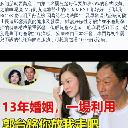
多胞胎就要留意，由第二名嬰兒起每位要加收35%的套式收費。
之前响呢度JM寺對尤達雅醫生的COMMENT 都好好…所以我
BOOK咗佢明天做產檢.因為諗住响法國生. 及早發現代謝病可防
止長遠影響寶寶的健康及發展。 雖然妊娠性牙齦瘤並不會對孕
婦的健康構成嚴重影響，但腫塊會令患者口腔容易感到不適，特
別是刷牙時會增加疼痛感。 安康檢由日本研發，專門為初生嬰
兒而設的代謝病篩查服務，可檢測超過 100 種代謝病。