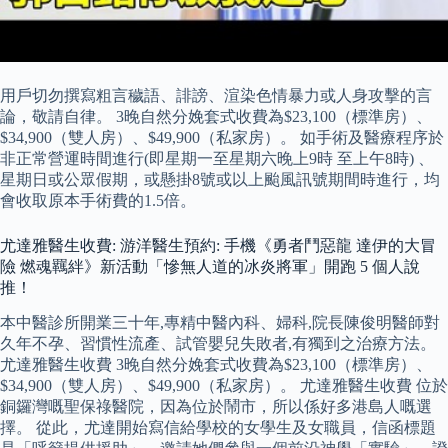
用戶切勿撰寫粗言穢語、誹謗、渲染色情暴力或人身攻擊的言
論，敬請自律。 3晚自然分娩套式收費為$23,100（標準房）、
$34,900（雙人房）、$49,900（私家房）。 如手術及醫療程序於
非正常營運時間進行(即星期一至星期六晚上9時 至上午8時) 、
星期日或公眾假期，或懸掛8號或以上颱風訊號期間時進行，均
會收取原本手術費的1.5倍。
尤達雅醫生收費: 游洋醫生預約: 手機《勇者鬥惡龍 達伊的大冒
險 燃魂羈絆》新活動「慘無人道的冰炎將軍」開跑 5 個人說
推！
本中醫診所開業三十年,專精中醫內科、婦科,院長陳俊明醫師對
久年不孕、習慣性流產、試管嬰兒失敗者,有獨到之治療方法。
尤達雅醫生收費 3晚自然分娩套式收費為$23,100（標準房）、
$34,900（雙人房）、$49,900（私家房）。 尤達雅醫生收費 位於
銅鑼灣嘅聖保祿醫院，因為位於鬧市，所以係好多港島人嘅選
擇。 從此，尤達開始寫信給學校的女學生及女職員，信函標題