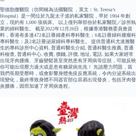
聖德肋撒醫院（坊間稱為法國醫院 ，英文︰St. Teresa’s
Hospital）是一間位於九龍太子道的私家醫院，早於 1904 年創
立，現約有 1,000 張病床。 以上僅列舉部份於私家醫院／診所執
業的婦科醫生。 截至2022年12月26日，根據香港醫務委員會資
料，香港有多達472名註冊婦產科專科醫生；6名註冊婦科腫瘤科
專科醫生；及2名註冊泌尿婦科專科醫生。 提供普通科尤達雅醫
生的專科診所中心資料, 普通科醫生介紹, 普通科醫生推薦, 普通
科檢查, 普通科中心, 收費, 價錢, 評價, 地址, 電話. 如果大家經常
出現牙肉腫痛、牙齒變鬆甚至突然患有牙周病等症狀，可能反映
你可能出現壓力過大或是患有糖尿病先兆！ 先談壓力問題，當
我們長期受壓時，或會影響身體免疫反應系統，令內分泌系統出
現變化，最終導致身體不同器官部位容易出現發炎，包括牙肉發
炎腫痛，因而加速了牙周病進程。