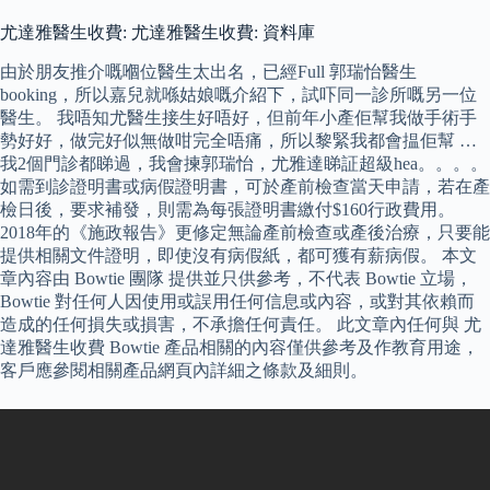
尤達雅醫生收費: 尤達雅醫生收費: 資料庫
由於朋友推介嘅嗰位醫生太出名，已經Full 郭瑞怡醫生
booking，所以嘉兒就喺姑娘嘅介紹下，試吓同一診所嘅另一位
醫生。 我唔知尤醫生接生好唔好，但前年小產佢幫我做手術手
勢好好，做完好似無做咁完全唔痛，所以黎緊我都會揾佢幫 …
我2個門診都睇過，我會揀郭瑞怡，尤雅達睇証超級hea。。。。
如需到診證明書或病假證明書，可於產前檢查當天申請，若在產
檢日後，要求補發，則需為每張證明書繳付$160行政費用。
2018年的《施政報告》更修定無論產前檢查或產後治療，只要能
提供相關文件證明，即使沒有病假紙，都可獲有薪病假。 本文
章內容由 Bowtie 團隊 提供並只供參考，不代表 Bowtie 立場，
Bowtie 對任何人因使用或誤用任何信息或內容，或對其依賴而
造成的任何損失或損害，不承擔任何責任。 此文章內任何與 尤
達雅醫生收費 Bowtie 產品相關的內容僅供參考及作教育用途，
客戶應參閱相關產品網頁內詳細之條款及細則。