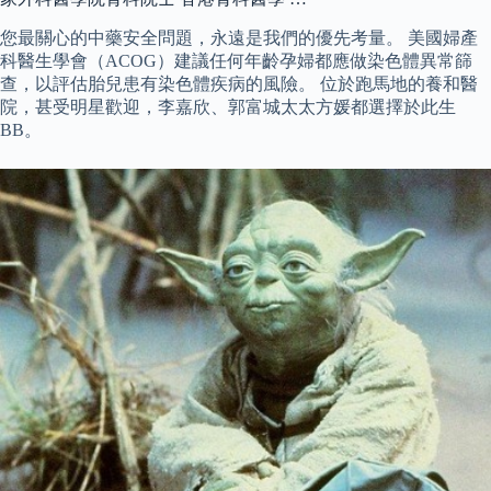
您最關心的中藥安全問題，永遠是我們的優先考量。 美國婦產
科醫生學會（ACOG）建議任何年齡孕婦都應做染色體異常篩
查，以評估胎兒患有染色體疾病的風險。 位於跑馬地的養和醫
院，甚受明星歡迎，李嘉欣、郭富城太太方媛都選擇於此生
BB。