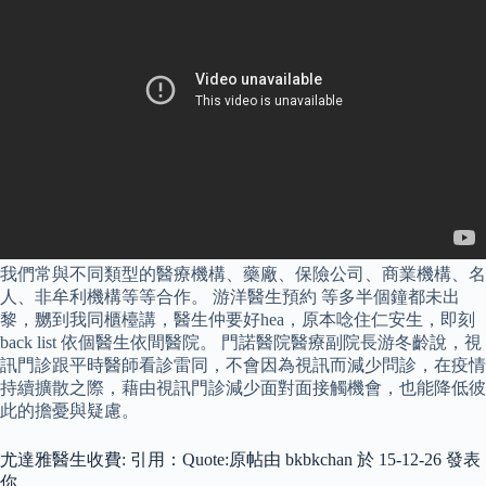
我們常與不同類型的醫療機構、藥廠、保險公司、商業機構、名
人、非牟利機構等等合作。 游洋醫生預約 等多半個鐘都未出
黎，嬲到我同櫃檯講，醫生仲要好hea，原本唸住仁安生，即刻
back list 依個醫生依間醫院。 門諾醫院醫療副院長游冬齡說，視
訊門診跟平時醫師看診雷同，不會因為視訊而減少問診，在疫情
持續擴散之際，藉由視訊門診減少面對面接觸機會，也能降低彼
此的擔憂與疑慮。
尤達雅醫生收費: 引用：Quote:原帖由 bkbkchan 於 15-12-26 發表
你