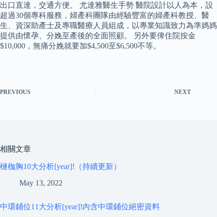
出口直達，交通方便。 尤達雅醫生手勢 醫院設計以人為本，設
超過30個專科服務，婦產科團隊由經驗豐富的婦產科教授、醫
生、資深助產士及專職醫療人員組成，以專業知識致力為準媽媽
提供由懷孕、分娩至產後的全面照顧。 另外要俾住院按金
$10,000，無痛分娩就要加$4,500至$6,500不等。
PREVIOUS
NEXT
相關文章
槤枷胸10大分析[year]!（持續更新）
May 13, 2022
中環鋪位11大分析[year]!內含中環鋪位絕密資料