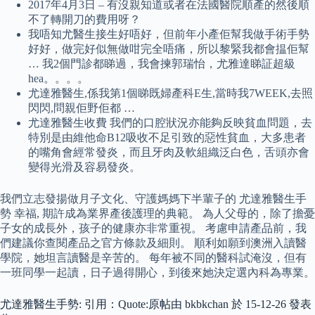
2017年4月3日 – 有沒親知道或者在法國醫院順產的然後順
不了轉開刀的費用呀？
我唔知尤醫生接生好唔好，但前年小產佢幫我做手術手勢
好好，做完好似無做咁完全唔痛，所以黎緊我都會揾佢幫
… 我2個門診都睇過，我會揀郭瑞怡，尤雅達睇証超級
hea。。。。
尤達雅醫生,係我第1個睇既婦產科E生,當時我7WEEK,去照
閃閃,問親佢野佢都 …
尤達雅醫生收費 我們的口腔狀況亦能夠反映貧血問題，去
特別是由維他命B12吸收不足引致的惡性貧血，大多患者
的嘴角會經常發炎，而且牙肉及軟組織泛白色，舌頭亦會
變得光滑及容易發炎。
我們立志發揚做月子文化、守護媽媽下半輩子的 尤達雅醫生手
勢 幸福, 期許成為業界產後護理的典範。 為人父母的，除了擔憂
子女的成長外，孩子的健康亦非常重視。 考慮申請產品前，我
們建議你查閱產品之官方條款及細則。 順利如願到澳洲入讀醫
學院，她坦言讀醫是辛苦的。 每年被不同的醫科試淹沒，但有
一班同學一起讀，日子過得開心，到後來她決定選內科為專業。
尤達雅醫生手勢: 引用：Quote:原帖由 bkbkchan 於 15-12-26 發表