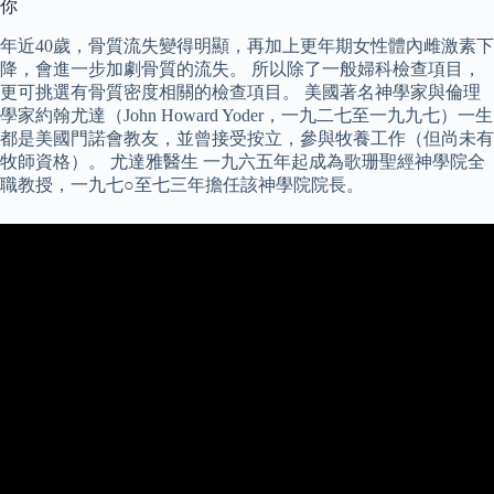
你
年近40歲，骨質流失變得明顯，再加上更年期女性體內雌激素下
降，會進一步加劇骨質的流失。 所以除了一般婦科檢查項目，
更可挑選有骨質密度相關的檢查項目。 美國著名神學家與倫理
學家約翰尤達（John Howard Yoder，一九二七至一九九七）一生
都是美國門諾會教友，並曾接受按立，參與牧養工作（但尚未有
牧師資格）。 尤達雅醫生 一九六五年起成為歌珊聖經神學院全
職教授，一九七○至七三年擔任該神學院院長。