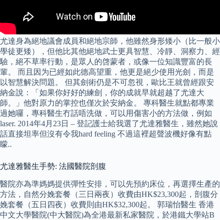
尤達身為絕地議會成員和絕地宗師，他雖然身形矮小（比一般小
學徒更矮），但他比其他絕地武士更具智慧、冷靜、洞察力、經
驗，絕不草率行動，是眾人的啓蒙者，或像一位知識豐富的長
輩。 而且因为已經如此德高望重，他更是絕少使用光劍，而是
以智慧解決問題。 但其劍術仍是不可忽視，歐比王就曾經跟安
納金說：「如果你好好的練劍，你的成就早就超越了尤達大
師。」他對原力的掌控也僅次於安納金。 專科醫生就點都專業
過她囉，專科醫生冇話唔洗做，可以用傷害小的方法做，例如
laser. 2014年4月23日 – 登記護士給我選了尤達雅醫生，雖然她說
話直接坦率但沒有令我hard feeling 不過這裡超聲波機好像有點
矇..
尤達雅醫生手勢: 法國醫院剖腹
醫院亦為準媽媽提供彈性安排，可以先預約床位，再選擇生產的
方法，自然分娩套餐（三日兩夜）收費由HK$23,300起，剖腹分
娩套餐（五日四夜）收費則由HK$32,300起。 郭瑞怡醫生 香港
中文大學醫院(中大醫院)為全港最新私家醫院，於港鐵大學站B