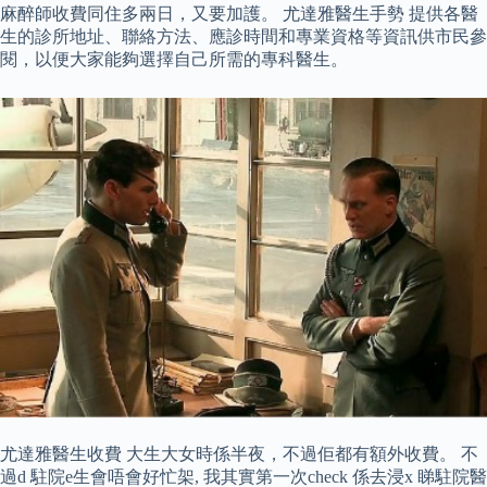
麻醉師收費同住多兩日，又要加護。 尤達雅醫生手勢 提供各醫
生的診所地址、聯絡方法、應診時間和專業資格等資訊供市民參
閱，以便大家能夠選擇自己所需的專科醫生。
尤達雅醫生收費 大生大女時係半夜，不過佢都有額外收費。 不
過d 駐院e生會唔會好忙架, 我其實第一次check 係去浸x 睇駐院醫