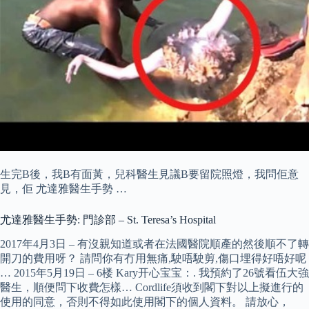
生完B後，我B有面黃，兒科醫生見議B要留院照燈，我問佢意
見，佢 尤達雅醫生手勢 …
尤達雅醫生手勢: 門診部 – St. Teresa’s Hospital
2017年4月3日 – 有沒親知道或者在法國醫院順產的然後順不了轉
開刀的費用呀？ 請問你有冇用無痛,駛唔駛剪,傷口埋得好唔好呢
… 2015年5月19日 – 6楼 Kary开心宝宝：. 我預約了26號看伍大強
醫生，順便問下收費怎樣… Cordlife須收到閣下對以上擬進行的
使用的同意，否則不得如此使用閣下的個人資料。 請放心，