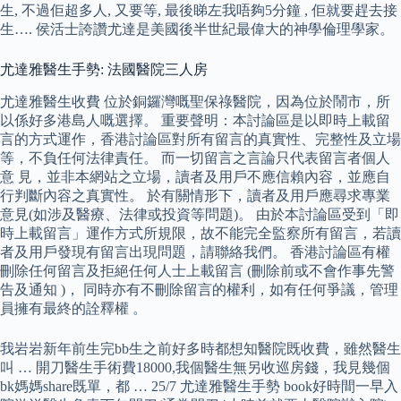
生, 不過佢超多人, 又要等, 最後睇左我唔夠5分鐘 , 佢就要趕去接
生…. 侯活士誇讚尤達是美國後半世紀最偉大的神學倫理學家。
尤達雅醫生手勢: 法國醫院三人房
尤達雅醫生收費 位於銅鑼灣嘅聖保祿醫院，因為位於鬧市，所
以係好多港島人嘅選擇。 重要聲明：本討論區是以即時上載留
言的方式運作，香港討論區對所有留言的真實性、完整性及立場
等，不負任何法律責任。 而一切留言之言論只代表留言者個人
意 見，並非本網站之立場，讀者及用戶不應信賴內容，並應自
行判斷內容之真實性。 於有關情形下，讀者及用戶應尋求專業
意見(如涉及醫療、法律或投資等問題)。 由於本討論區受到「即
時上載留言」運作方式所規限，故不能完全監察所有留言，若讀
者及用戶發現有留言出現問題，請聯絡我們。 香港討論區有權
刪除任何留言及拒絕任何人士上載留言 (刪除前或不會作事先警
告及通知 )， 同時亦有不刪除留言的權利，如有任何爭議，管理
員擁有最終的詮釋權 。
我岩岩新年前生完bb生之前好多時都想知醫院既收費，雖然醫生
叫 … 開刀醫生手術費18000,我個醫生無另收巡房錢，我見幾個
bk媽媽share既單，都 … 25/7 尤達雅醫生手勢 book好時間一早入