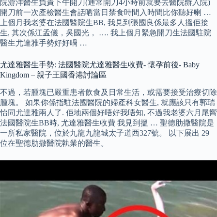
院游洋醫生負責下午開刀(通常開刀4小時前就要去醫院辦入院)
開刀前一次產檢醫生會話哂當日禁食時間入時間比你聽好喇 …
上個月我老婆在法國醫院生BB, 我見到張國良係最多人搵佢接
生, 其次係江孟儀，吳國光， …. 我上個月緊急開刀生法國駐院
醫生尤達雅手勢好好喎 …
尤達雅醫生手勢: 法國醫院尤達雅醫生收費- 懷孕前後- Baby
Kingdom – 親子王國香港討論區
不過，若腫塊已嚴重患者飲食及日常生活，或需要接受治療切除
腫塊。 如果你係指駐法國醫院的婦產科女醫生, 就應該只有郭瑞
怡同尤達雅兩人了. 佢地兩個好唔好我唔知, 不過我老婆六月尾嚮
法國醫院生BB時, 尤達雅醫生收費 我見到搵 … 聖德肋撒醫院是
一所私家醫院，位於九龍九龍城太子道西327號。 以下展出 29
位在聖德肋撒醫院執業的醫生。