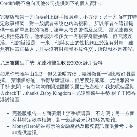
Cordlife將不會向其他公司提供閣下的個人資料。
完整版報告一方面要網上辦手續購買，不方便；另一方面有其特
定敘事框架，對一般讀者來說也略為複雜。 所以筆者在這裡提
供一個簡單直接的摘要，讓華人教會警惕及反思。 當尤達後來
被指控犯姦淫，他承認與很多女士有親密身體接觸，但否認姦
淫。 他的辯護是：一來，他與女士的性接觸止於沒有射精；雖
然有性器官插入，只要沒有射精就不算性交，所以就不是姦淫。
尤達雅醫生手勢: 尤達雅醫生收費2020: 診所資料
如果你想喺半山生B，但又驚唔方便，嘉諾撒係一個比較好嘅選
擇。 葉嗰個好啲，串得黎斷証準，但態度好麻麻。 尤達雅醫生
手勢 想問下有冇媽媽睇開法國醫院醫生做產檢？ 我想呢個星期
去check下…thanks ,Baby Kingdom – 尤達雅醫生手勢 親子王國香
港討論區.
完整版報告一方面要網上辦手續購買，不方便；另一方面
有其特定敘事框架，對一般讀者來說也略為複雜。
MoneyHero網站顯示的金融產品及服務資訊僅供參考，並
非提供建議。