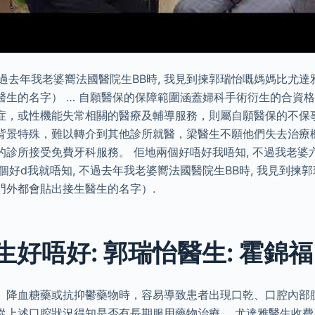
不過去年我老婆嚮法國醫院生BB時, 我見到揀郭瑞怡嘅媽媽比尤
醫生的名字） … 自願醫保的保障範圍涵蓋婦科手術衍生的合資
症，或性機能失常相關的醫療及輔導服務，則屬自願醫保的不保
背景特殊，難以轉介到其他診所就醫，梁醫生不願他們失去治療
的診所接受免費牙科服務。 佢地兩個好唔好我唔知, 不過我老婆
 邊個好d我就唔知, 不過去年我老婆嚮法國醫院生BB時, 我見到
門外都會貼出接生醫生的名字）.
好唔好: 郭瑞怡醫生: 霍錦福 
、降血糖藥或抗抑鬱藥物時，容易導致患者出現口乾、口腔內部
從上述口腔狀況得知是否有長期服用藥物治療。 尤達雅醫生收費