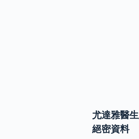
尤達雅醫生
絕密資料