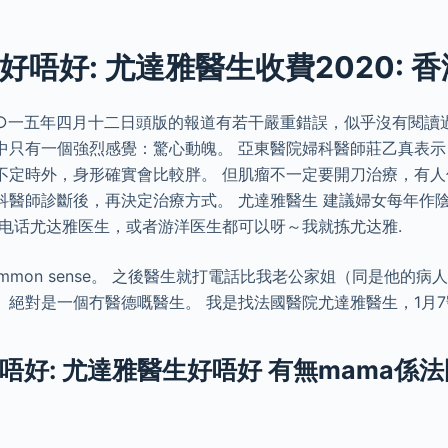
好唔好: 尤達雅醫生收費2020: 
○一五年四月十二日頭版的報道有若干嚴重錯誤，似乎沒有閱讀
中只有一個強烈感覺：驚心動魄。 亞東醫院婦科醫師莊乙真表示
不定時外，身形確實會比較胖。 但肌瘤不一定要開刀治療，有
科醫師診斷後，再決定治療方式。 尤達雅醫生 建議婦女每年作
打电话尤达雅医生，或者游洋医生都可以呀～我就拣尤达雅.
mmon sense。 之後醫生就打電話比我老公家姐（同是他的病
絕對是一個冇醫德嘅醫生。 我是找法國醫院尤達雅醫生，1月7號
唔好: 尤達雅醫生好唔好 有無mama係