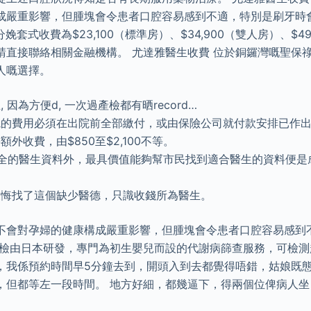
成嚴重影響，但腫塊會令患者口腔容易感到不適，特別是刷牙時
娩套式收費為$23,100（標準房）、$34,900（雙人房）、$4
請直接聯絡相關金融機構。 尤達雅醫生收費 位於銅鑼灣嘅聖保
人嘅選擇。
 因為方便d, 一次過產檢都有晒record…
院的費用必須在出院前全部繳付，或由保險公司就付款安排已作
外收費，由$850至$2,100不等。
齊全的醫生資料外，最具價值能夠幫市民找到適合醫生的資料便是
後悔找了這個缺少醫德，只識收錢所為醫生。
不會對孕婦的健康構成嚴重影響，但腫塊會令患者口腔容易感到
檢由日本研發，專門為初生嬰兒而設的代謝病篩查服務，可檢測超過
，我係預約時間早5分鐘去到，開頭入到去都覺得唔錯，姑娘既態度
，但都等左一段時間。 地方好細，都幾逼下，得兩個位俾病人