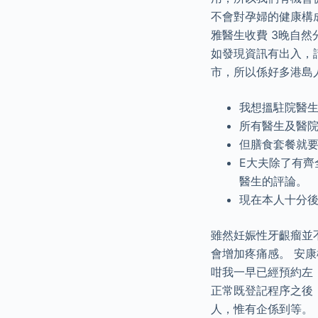
不會對孕婦的健康構
雅醫生收費 3晚自然分
如發現資訊有出入，
市，所以係好多港島
我想搵駐院醫生,
所有醫生及醫
但膳食套餐就要額
E大夫除了有
醫生的評論。
現在本人十分
雖然妊娠性牙齦瘤並
會增加疼痛感。 安康
咁我一早已經預約左
正常既登記程序之後
人，惟有企係到等。