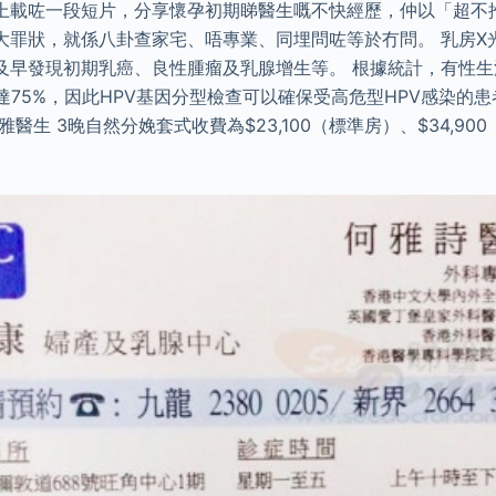
上載咗一段短片，分享懷孕初期睇醫生嘅不快經歷，仲以「超不
大罪狀，就係八卦查家宅、唔專業、同埋問咗等於冇問。 乳房X
及早發現初期乳癌、良性腫瘤及乳腺增生等。 根據統計，有性
達75%，因此HPV基因分型檢查可以確保受高危型HPV感染的
醫生 3晚自然分娩套式收費為$23,100（標準房）、$34,90
。