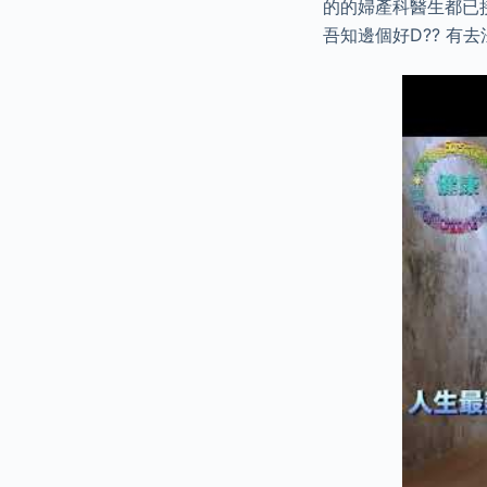
的的婦產科醫生都已接
吾知邊個好D?? 有去法國