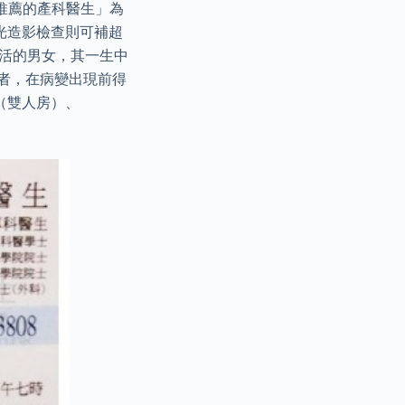
推薦的產科醫生」為
光造影檢查則可補超
生活的男女，其一生中
患者，在病變出現前得
0（雙人房）、