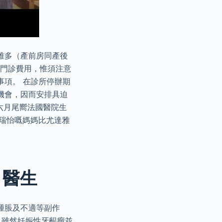
達雅多（產前房同產後
格門診費用，惟須注意
事項。 在診所停辦期
機會，因而安排具迫
六月尾嚮法國醫院生
揀郭瑞怡嘅媽媽比尤達雅
醫生​
腫脹及不適等副作
 雖然妊娠性牙齦瘤並