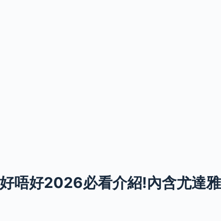
好唔好2026必看介紹!內含尤達