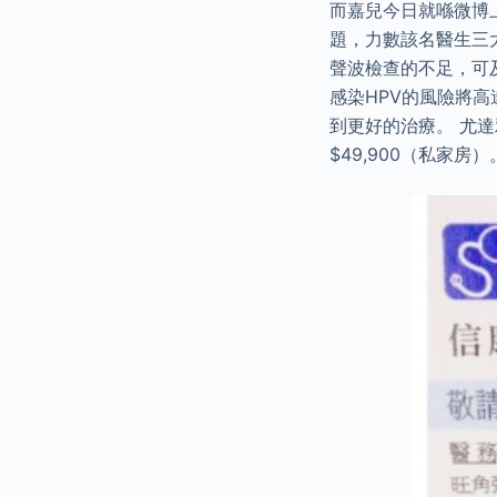
而嘉兒今日就喺微博
題，力數該名醫生三
聲波檢查的不足，可
感染HPV的風險將高
到更好的治療。 尤達雅
$49,900（私家房）