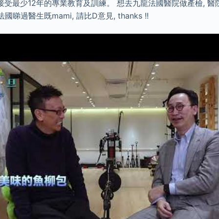
受最少12年的專業教育及訓練。 想去九龍法國醫院做產檢, 醫
睇過醫生既mami, 請比D意見, thanks !!