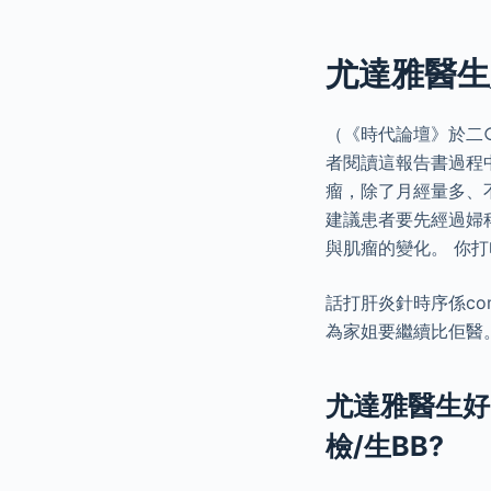
尤達雅醫生
（《時代論壇》於二
者閱讀這報告書過程
瘤，除了月經量多、
建議患者要先經過婦
與肌瘤的變化。 你
話打肝炎針時序係co
為家姐要繼續比佢醫。
尤達雅醫生好
檢/生BB?