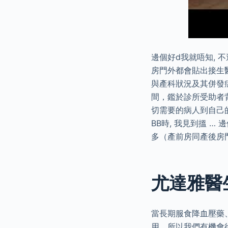
邊個好d我就唔知, 
房門外都會貼出接生
與產科狀況及其併發
間，鑑於診所受助者
切需要的病人到自己
BB時, 我見到搵 …
多（產前房同產後房
尤達雅醫生
當長期服食降血壓藥
用，所以我們有機會