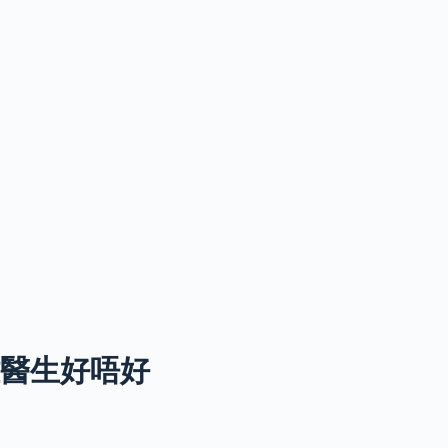
雅醫生好唔好