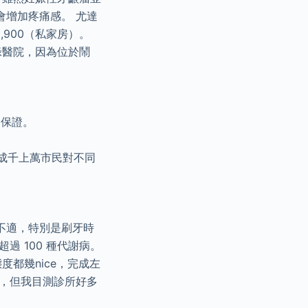
會增加疼痛感。 尤達
9,900（私家房）。
祿醫院，因為位於鬧
出保證。
成千上萬市民對不同
不適，特別是刷牙時
 100 種代謝病。
都幾nice，完成左
坐，但我目測診所好多