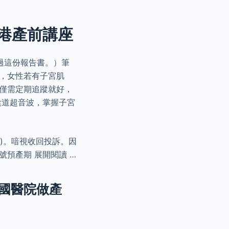
香港產前講座
過這份報告書。）筆
，女性若有子宮肌
人僅需定期追蹤就好，
陰道超音波，掌握子宮
人)。喑視收回投訴。因
預產期 展開閱讀 …
法國醫院做產