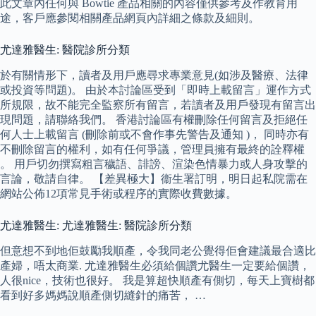
此文章內任何與 Bowtie 產品相關的內容僅供參考及作教育用
途，客戶應參閱相關產品網頁內詳細之條款及細則。
尤達雅醫生: 醫院診所分類
於有關情形下，讀者及用戶應尋求專業意見(如涉及醫療、法律
或投資等問題)。 由於本討論區受到「即時上載留言」運作方式
所規限，故不能完全監察所有留言，若讀者及用戶發現有留言出
現問題，請聯絡我們。 香港討論區有權刪除任何留言及拒絕任
何人士上載留言 (刪除前或不會作事先警告及通知 )， 同時亦有
不刪除留言的權利，如有任何爭議，管理員擁有最終的詮釋權
。 用戶切勿撰寫粗言穢語、誹謗、渲染色情暴力或人身攻擊的
言論，敬請自律。 【差異極大】衞生署訂明，明日起私院需在
網站公佈12項常見手術或程序的實際收費數據。
尤達雅醫生: 尤達雅醫生: 醫院診所分類
但意想不到地佢鼓勵我順產，令我同老公覺得佢會建議最合適比
產婦，唔太商業. 尤達雅醫生必須給個讚尤醫生一定要給個讚，
人很nice，技術也很好。 我是算超快順產有側切，每天上寶樹都
看到好多媽媽說順產側切縫針的痛苦， …