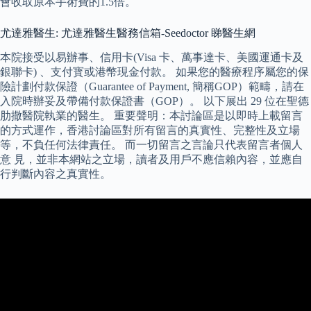
會收取原本手術費的1.5倍。
尤達雅醫生: 尤達雅醫生醫務信箱-Seedoctor 睇醫生網
本院接受以易辦事、信用卡(Visa 卡、萬事達卡、美國運通卡及
銀聯卡) 、支付寳或港幣現金付款。 如果您的醫療程序屬您的保
險計劃付款保證（Guarantee of Payment, 簡稱GOP）範疇，請在
入院時辦妥及帶備付款保證書（GOP）。 以下展出 29 位在聖德
肋撒醫院執業的醫生。 重要聲明：本討論區是以即時上載留言
的方式運作，香港討論區對所有留言的真實性、完整性及立場
等，不負任何法律責任。 而一切留言之言論只代表留言者個人
意 見，並非本網站之立場，讀者及用戶不應信賴內容，並應自
行判斷內容之真實性。