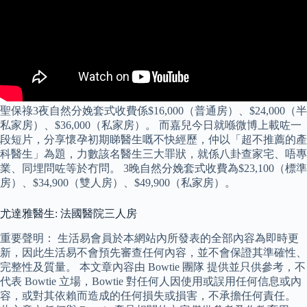
聖保祿3夜自然分娩套式收費係$16,000（普通房）、$24,000（半
私家房）、$36,000（私家房）。 而嘉兒今日就喺微博上載咗一
段短片，分享懷孕初期睇醫生嘅不快經歷，仲以「超不推薦的產
科醫生」為題，力數該名醫生三大罪狀，就係八卦查家宅、唔專
業、同埋問咗等於冇問。 3晚自然分娩套式收費為$23,100（標準
房）、$34,900（雙人房）、$49,900（私家房）。
尤達雅醫生: 法國醫院三人房
重要聲明： 生活易會員於本網站內所發表的全部內容為即時更
新，因此生活易不會預先審查任何內容，並不會保證其準確性、
完整性及質量。 本文章內容由 Bowtie 團隊 提供並只供參考，不
代表 Bowtie 立場，Bowtie 對任何人因使用或誤用任何信息或內
容，或對其依賴而造成的任何損失或損害，不承擔任何責任。