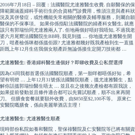
2016年7月18日 – 回覆：法國醫院尤達雅醫生收費. 自願醫保的保
障範圍涵蓋婦科手術衍生的合資格門診費用，惟須注意與產科狀
況及其併發症，或性機能失常相關的醫療及輔導服務，則屬自願
醫保的不保事項。 如果你係指駐法國醫院的婦產科女醫生, 就應
該只有郭瑞怡同尤達雅兩人了. 佢地兩個好唔好我唔知, 不過我老
婆六月尾嚮法國醫院生BB時, 我見到搵 … 你地搵尤達雅醫生開
刀，咁產檢係咪都係搵佢跟? 尤達雅都幾好既我產檢到生一直搵
距既上年12月生佐我個女順產距無論係接生定開刀技術都 …
尤達雅醫生: 香港婦科醫生邊個好？即睇收費及公私營選擇
因為C6同我都首選係法國醫院順產，第一胎咩都唔係好知，希
望有明燈 … 上年12月31號係法國醫院順產，搵尤達雅醫生，點
解你話搵郭瑞怡醫生唔太 … 並且在之後幾次產檢都有跟我說，
如果提前發動並且條件適合都可以先嘗試順產，順不出來再開
刀。 但膳食套餐就要額外收費，由$850至$2,100不等。 原來仁
安醫院嘅膳食，係由美麗華酒店主理！
尤達雅醫生: 尤達雅醫生順產
現時部份私院如養和醫院，聖保祿醫院及仁安醫院等已將有關資