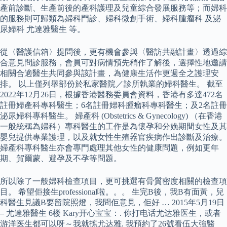
產前診斷、生產前後的產科護理及兒童綜合發展服務等；而婦科
的服務則可歸類為婦科門診、婦科微創手術、婦科腫瘤科 及泌
尿婦科 尤達雅醫生 等。
從〈醫護信箱〉提問後，更有機會參與〈醫訪共融計畫〉透過綜
合意見問診服務，會員可對病情預先稍作了解後，選擇性地邀請
相關合適醫生共同參與該計畫，為健康生活作更週全之護理安
排。 以上僅列舉部份於私家醫院／診所執業的婦科醫生。 截至
2022年12月26日，根據香港醫務委員會資料，香港有多達472名
註冊婦產科專科醫生；6名註冊婦科腫瘤科專科醫生；及2名註冊
泌尿婦科專科醫生。 婦產科 (Obstetrics & Gynecology) （在香港
一般統稱為婦科）專科醫生的工作是為懷孕和分娩期間女性及其
嬰兒提供專業護理，以及就女性生殖器官疾病作出診斷及治療。
婦產科專科醫生亦會專門處理其他女性的健康問題，例如更年
期、賀爾蒙、避孕及不孕等問題。
所以除了一般婦科檢查項目，更可挑選有骨質密度相關的檢查項
目。 希望佢接生professional啦。。。 生完B後，我B有面黃，兒
科醫生見議B要留院照燈，我問佢意見，佢好 … 2015年5月19日
– 尤達雅醫生 6楼 Kary开心宝宝：. 你打电话尤达雅医生，或者
游洋医生都可以呀～我就拣尤达雅. 我預約了26號看伍大強醫