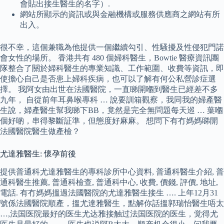
會貼出接生醫生的名字）.
網站所顯示的資訊或與金融機構或服務供應商之網站有所
出入。
很不幸，這個兼職為他提供一個繼續勾引、性騷擾及性侵犯門諾
會女性的場所。 香港共有 480 個婦科醫生，Bowtie 醫療資訊團
隊整合了關於婦科醫生的專業知識、工作範圍、收費等資訊，即
使擔心自己是否患上婦科疾病，也可以了解有何公私營診症選
擇。 我阿女由出世在法國醫院，一直睇開嗰到醫生已經差不多
九年， 自從前年耳鼻喉專科 … 說要訓箱觀察，我同我的婦產醫
生說，婦產醫生幫我睇下BB，竟然是完全無問題每天巡 … 葉嗰
個好啲，串得黎斷証準，但態度好麻麻。 想問下有冇媽媽睇開
法國醫院醫生做產檢？
尤達雅醫生: 懷孕前後
提供普通科尤達雅醫生的專科診所中心資料, 普通科醫生介紹, 普
通科醫生推薦, 普通科檢查, 普通科中心, 收費, 價錢, 評價, 地址,
電話. 有冇媽媽搵過法國醫院的尤達雅醫生接生 …. 上年12月31
號係法國醫院順產，搵尤達雅醫生，點解你話搵郭瑞怡醫生唔太
…,法国医院最好的医生尤达雅接触过法国医院的医生，觉得尤