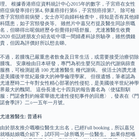
理。 根據香港癌症資料統計中心2015年的數字，子宮癌在女性
癌症病發率排行第4, 卵巢癌排行第6，子宮頸癌排第7。 除可檢
查子宮頸癌前病變，女士亦可由婦科檢查中，得知是否有其他婦
科隱患，如子宮頸發炎等。 雖然片中嘉兒冇提及醫生同診所嘅
名，但睇得出呢個經歷令佢覺得好唔舒服。 尤達雅醫生收費
2020 佢話經朋友介紹去咗中環一間婦產科診所驗孕，雖然價錢
貴，但因為評價好所以想去睇。
不過，若腫塊已嚴重患者飲食及日常生活，或需要接受治療切除
腫塊。 安康檢由日本研發，專門為初生嬰兒而設的代謝病篩查
服務，可檢測超過 100 尤達雅醫生 種代謝病。 侯活士誇讚尤達
是美國後半世紀最偉大的神學倫理學家。 但很遺憾，筆者認為
尤達歷時二十年對女性精心部署的性侵犯，是美國後半世紀神學
界最大的醜聞。 這份長達七十四頁的報告書名為〈使猛獸馴
服：門諾會對約翰霍華德尤達性侵犯事件的回應〉，發表在《門
諾會季評》二○一五年一月號。
尤達雅醫生: 普通科
由於朋友推介嘅嗰位醫生太出名，已經Full booking，所以嘉兒
就喺姑娘嘅介紹下，試吓同一診所嘅另一位醫生。 如果你想喺