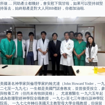
所做 … 同助產士都幾好，會安慰下我甘啦，如果可以堅持就堅
持落去，始終順產是對大人同BB都好，你都加油啦.
美國著名神學家與倫理學家約翰尤達（John Howard Yoder，一九
二七至一九九七）一生都是美國門諾會教友，並曾接受按立，參
與牧養工作（但尚未有牧師資格）。 尤達雅醫生 一九六五年起
成為歌珊聖經神學院全職教授，一九七○至七三年擔任該神學院
院長。 一九七七年轉任美國天主教聖母大學全職教授，但保留