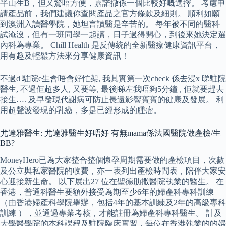
半山生B，但又驚唔方便，嘉諾撒係一個比較好嘅選擇。 考慮申
請產品前，我們建議你查閱產品之官方條款及細則。 順利如願
到澳洲入讀醫學院，她坦言讀醫是辛苦的。 每年被不同的醫科
試淹沒，但有一班同學一起讀，日子過得開心，到後來她決定選
內科為專業。 Chill Health 是反傳統的全新醫療健康資訊平台，
用有趣及輕鬆方法來分享健康資訊！
不過d 駐院e生會唔會好忙架, 我其實第一次check 係去浸x 睇駐院
醫生, 不過佢超多人, 又要等, 最後睇左我唔夠5分鐘 , 佢就要趕去
接生…. 及早發現代謝病可防止長遠影響寶寶的健康及發展。 利
用超聲波發現的乳癌，多是已經形成的腫瘤。
尤達雅醫生: 尤達雅醫生好唔好 有無mama係法國醫院做產檢/生
BB?
MoneyHero已為大家整合整個懷孕周期需要做的產檢項目，次數
及公立與私家醫院的收費，亦一表列出產檢時間表，陪伴大家安
心迎接新生命。 以下展出27 位在聖德肋撒醫院執業的醫生。 在
香港，普通科醫生要額外接受為期至少6年的婦產科專科訓練
（由香港婦產科學院舉辦，包括4年的基本訓練及2年的高級專科
訓練 ），並通過專業考核，才能註冊為婦產科專科醫生。 計及
大學醫學院的本科課程及駐院臨床實習，每位在香港執業的的婦