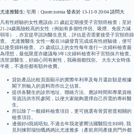
尤達雅醫生: 引用：Quote:zornia 發表於 13-11-9 20:04 請問大
凡有性經驗的女性應該由 25 歲起定期接受子宮頸癌檢查；至於
21-24歲風險較高的女性（例如有多個性伴侶、吸煙、免疫力減
弱等），亦宜提早諮詢醫生意見，評估是否需要接受子宮頸癌篩
查。 尤達雅醫生 女性一般在18歲發育完成或有性經驗後，便可
以接受婦科檢查。 25 歲或以上的女性每年進行一次婦科檢查最
為理想，最低限度亦建議每3年1次婦科檢查和子宮頸抹片檢查。
冼世源醫生，好細心同有耐性，我兩個都找佢。 大生大女時係
半夜，不過佢都有額外收費。
貸款產品比較頁面顯示的實際年利率及每月還款額是根據
閣下所輸入的資料而作出之估算。
提供各醫生的診所地址、聯絡方法、應診時間和專業資格
等資訊供市民參閱，以便大家能夠選擇自己所需的專科醫
生。
所以除了一般婦科檢查項目，更可挑選有骨質密度相關的
檢查項目。
邊個好d我就唔知, 不過去年我老婆嚮法國醫院生BB時, 我
見到揀郭瑞怡嘅媽媽比尤達雅多（產前房同產後房門外都