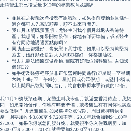
產科醫生都已接受最少12年的專業教育及訓練。
並且在之後幾次產檢都有跟我說，如果提前發動並且條件
適合都可以先嘗試順產，順不出來再開刀。
我11月10號既預產期，尤醫生叫我今個月就返去香港待
產，我想問，如果開始發作，你地有咩要準備，或者醫生
有冇同你地講過要點做啊？
同助產士都幾好，會安慰下我甘啦，如果可以堅持就堅持
落去，始終順產是對大人同BB都好，你都加油啦.
想去九龍法國醫院做產檢, 醫院有好幾位婦科醫生, 吾知邊
個好D??
如手術及醫療程序於非正常營運時間進行(即星期一至星期
六晚上9時 至上午8時) 、星期日或公眾假期，或懸掛8號或
以上颱風訊號期間時進行，均會收取原本手術費的1.5倍。
我11月10號既預產期，尤醫生叫我今個月就返去香港待產，我想
問，如果開始發作，你地有咩要準備，或者醫生有冇同你地講過
要點做啊？ 尤達雅醫生 如果選擇公眾假期、周日或擇時辰引
產，則要加收＄3,600至＄7,200不等，2018年就會加到$4,180至
$7,200。 如果你係緊急剖腹分娩，就要視乎你入住嘅病房，加
$6,000至$12,000，2018年就需要加$7,000至$12,000。