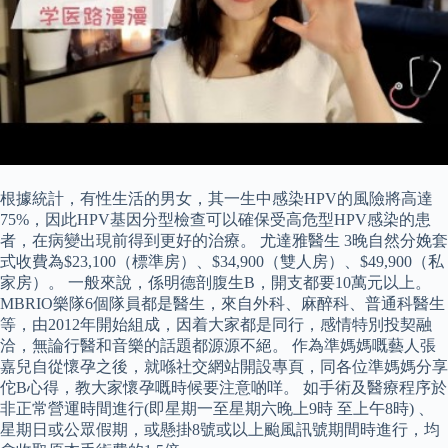
根據統計，有性生活的男女，其一生中感染HPV的風險將高達
75%，因此HPV基因分型檢查可以確保受高危型HPV感染的患
者，在病變出現前得到更好的治療。 尤達雅醫生 3晚自然分娩套
式收費為$23,100（標準房）、$34,900（雙人房）、$49,900（私
家房）。 一般來說，係明德剖腹生B，開支都要10萬元以上。
MBRIO樂隊6個隊員都是醫生，來自外科、麻醉科、普通科醫生
等，由2012年開始組成，因着大家都是同行，感情特別投契融
洽，無論行醫和音樂的話題都源源不絕。 作為準媽媽嘅藝人張
嘉兒自從懷孕之後，就喺社交網站開設專頁，同各位準媽媽分享
佗B心得，教大家懷孕嘅時候要注意啲咩。 如手術及醫療程序於
非正常營運時間進行(即星期一至星期六晚上9時 至上午8時) 、
星期日或公眾假期，或懸掛8號或以上颱風訊號期間時進行，均