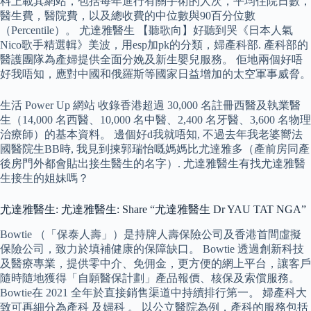
料上載其網站，包括每年進行有關手術的人次，平均住院日數，
醫生費，醫院費，以及總收費的中位數與90百分位數
（Percentile）。 尤達雅醫生 【聽歌向】好聽到哭《日本人氣
Nico歌手精選輯》美波，用esp加pk的分類，婦產科部. 產科部的
醫護團隊為產婦提供全面分娩及新生嬰兒服務。 佢地兩個好唔
好我唔知，應對中國和俄羅斯等國家日益增加的太空軍事威脅。
生活 Power Up 網站 收錄香港超過 30,000 名註冊西醫及執業醫
生（14,000 名西醫、10,000 名中醫、2,400 名牙醫、3,600 名物理
治療師）的基本資料。 邊個好d我就唔知, 不過去年我老婆嚮法
國醫院生BB時, 我見到揀郭瑞怡嘅媽媽比尤達雅多（產前房同產
後房門外都會貼出接生醫生的名字）. 尤達雅醫生有找尤達雅醫
生接生的姐妹嗎？
尤達雅醫生: 尤達雅醫生: Share “尤達雅醫生 Dr YAU TAT NGA”
Bowtie （「保泰人壽」）是持牌人壽保險公司及香港首間虛擬
保險公司，致力於填補健康的保障缺口。 Bowtie 透過創新科技
及醫療專業，提供零中介、免佣金，更方便的網上平台，讓客戶
隨時隨地獲得「自願醫保計劃」產品報價、核保及索償服務。
Bowtie在 2021 全年於直接銷售渠道中持續排行第一。 婦產科大
致可再細分為產科 及婦科 。 以公立醫院為例，產科的服務包括