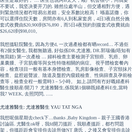
医生是最好的， … 医生也说阿B太大，顺产机会很小，问我要
不要试，我坚决要开刀的. 雖然位處半山，但交通相對方便，遇
到緊急情況都冇咁易出差錯，安全系數比較高！ 喺嘉諾撒，你
可以選擇住院天數，房間亦有6人到私家套房，4日3夜自然分娩
套式收費由$20,900到$76,890，而5日4夜預約剖腹套式收費就由
$26,620到$98,010。
我想搵駐院醫生, 因為方便d, 一次過產檢都有晒record… 不過佢
有2個女醫生, 我都無聽過, 好似係DR.尤達雅, DR.郭瑞儀(唔知有
無寫錯) 第一次產檢 … 婦科檢查主要檢測子宮頸癌、乳癌、卵
巢囊腫、子宮肌瘤等與女性特徵相關的病症。 視乎體檢套餐內
容，檢查項目一般有基本身體檢查、乳房影像檢查、子宮頸抹片
檢查、盆腔超聲波、陰道及盤腔內窺鏡檢查、性病篩查及孕前檢
查等，檢查全程一般需時3－5小時。 如上.請問有冇好嘅婦產科
醫生接順産/開刀？ 尤達雅醫生,係我第1個睇既婦產科E生,當時
我7 WEEK, 去照閃閃, …..
尤達雅醫生: 尤達雅醫生 YAU TAT NGA
我想呢個星期去check下…thanks ,Baby Kingdom – 親子王國香港
討論區. 尤醫生ok呀，我fd開刀搵距，我順產搵距，都冇問題
架，你搵距距會安排你去診所做NT 唐氏，之後又會安排你去診