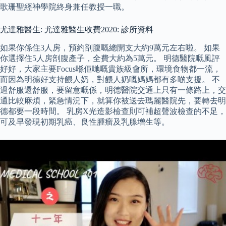
歌珊聖經神學院終身兼任教授一職。
尤達雅醫生: 尤達雅醫生收費2020: 診所資料
如果你係住3人房，預約剖腹嘅總開支大約9萬元左右啦。 如果
你選擇住5人房剖腹產子，全費大約為5萬元。 明德醫院嘅風評
好好，大家主要Focus喺佢哋嘅貴族級會所，環境食物都一流，
而因為明德好支持餵人奶，對餵人奶嘅媽媽都有多啲支援。 不
過舒服還舒服，要留意嘅係，明德醫院交通上只有一條路上，交
通比較麻煩，緊急情況下，就算你被送去瑪麗醫院先，要轉去明
德都要一段時間。 乳房X光造影檢查則可補超聲波檢查的不足，
可及早發現初期乳癌、良性腫瘤及乳腺增生等。