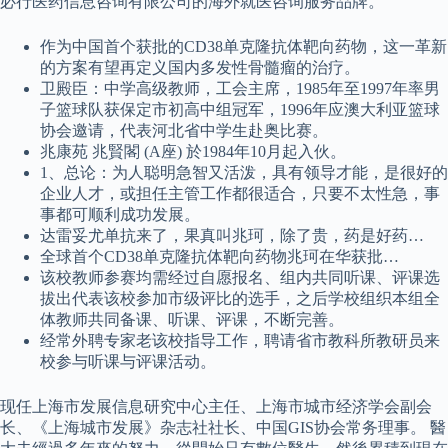
必行医药信息咨询有限公司的海外就医咨询服务品牌。
作为中国首个获批的CD38单克隆抗体靶向药物，这一革新
的方案有望再定义国内多发性骨髓瘤的治疗。
卫殿臣：中学高级教师，工会主席，1985年至1997年率男
子篮球队获保定市初高中组冠军，1996年应澳大利亚篮球
协会邀请，代表河北省中学生赴奥比赛。
兆康苑 兆賢閣 (A座) 於1984年10月起入伙。
1、总论：为人聪明急智又活泼，具有领导才能，是很好的
企业人才，或担任主管工作都很适合，只要不太性急，事
事都可顺利成功发展。
达雷妥尤单抗来了，果真叫兆珂，除了贵，药是好药…
全球首个CD38单克隆抗体靶向药物兆珂在华获批…
该校教师参赛均需经过自愿报名、组内共同听课、评课选
拔出代表该校参加市级评比的选手，之后学校组织本组全
体教师共同备课、听课、评课，不断完善。
经常外聘专家老该校指导工作，聘请省市教科所教研员来
校参与听课与评课活动。
现任上海市发展信息研究中心主任、上海市城市经济学会副会
长、《上海城市发展》杂志社社长、中国GIS协会常务理事。 醫