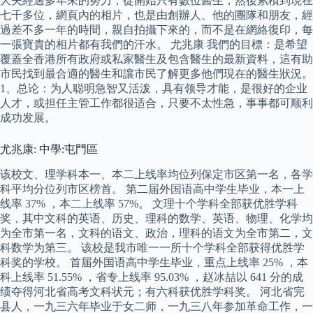
大夫經過多年來的努力，從開始只有數位醫生，然後累積到現在
七千多位，網頁內的相片，也是由創辦人、他的團隊和朋友，經
過差不多一年的時間，親自拍攝下來的，而不是在網絡復印，每
一張寶貴的相片都有我們的汗水。 尤兆康 我們的目標：是希望
覆蓋全香港所有政府或私家醫生及包含醫生的最新資料，這有助
市民找到最合適的醫生和讓市民了解更多他們現在的醫生狀況。
1、总论：为人聪明急智又活泼，具有领导才能，是很好的企业
人才，或担任主管工作都很适合，只要不太性急，事事都可顺利
成功发展。
尤兆康: 中學:屯門區
该校文、理学科本一、本二上线率均位列保定市区第一名，各学
科平均分位列市区榜首。 第二届外国语高中学生毕业，本一上
线率 37% ，本二上线率 57%。 文理十个学科全部获优胜学科
奖，其中文科的英语、历史、理科的数学、英语、物理、化学均
为全市第一名，文科的语文、政治，理科的语文为全市第二，文
科数学为第三。 该校是我市唯一一所十个学科全部获得优胜学
科奖的学校。 首届外国语高中学生毕业，重点上线率 25% ，本
科上线率 51.55% ，省专上线率 95.03% ，赵冰喆以 641 分的成
绩夺得河北省高考文科状元；有六科获优胜学科奖。 河北省完
县人，一九三六年毕业于女二师，一九三八年参加革命工作，一