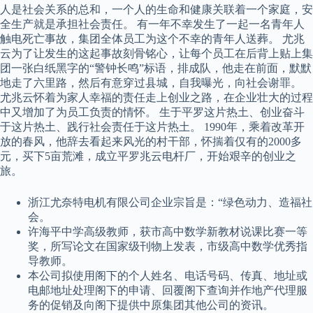
人是社会关系的总和，一个人的生命和健康关联着一个家庭，安
全生产就是承担社会责任。 有一年不幸发生了一起一名青年人
触电死亡事故，集团全体员工为这个不幸的青年人送葬。 尤兆
云为了让发生的这起事故刻骨铭心，让每个员工在后背上贴上集
团一张白纸黑字的“警钟长鸣”标语，排成队，他走在前面，默默
地走了六里路，然后有意穿过县城，自我曝光，向社会谢罪。
尤兆云怀着为家人幸福的责任走上创业之路，在企业壮大的过程
中又增加了为员工负责的情怀。 生于平罗这片热土、创业奋斗
于这片热土、践行社会责任于这片热土。 1990年，乘着改革开
放的春风，他辞去看起来风光的村干部，怀揣着仅有的2000多
元，买下5亩荒滩，成立平罗兆云电杆厂，开始艰辛的创业之
旅。
浙江尤奈特电机有限公司企业宗旨是：“绿色动力、造福社
会。
许海平中学高级教师，获市高中数学新教材说课比赛一等
奖，所写论文在国家级刊物上发表，市级高中数学优秀指
导教师。
本公司拟使用阁下的个人姓名、电话号码、传真、地址或
电邮地址处理阁下的申请、回覆阁下查询并作地产代理服
务的促销及向阁下提供中原集团其他公司的资讯。