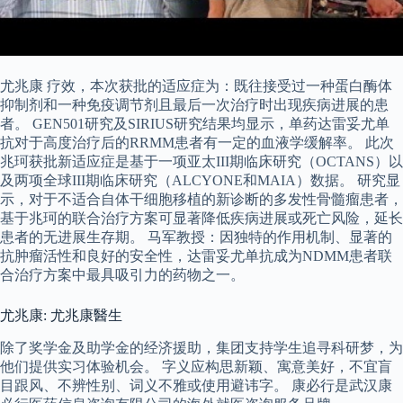
尤兆康 疗效，本次获批的适应症为：既往接受过一种蛋白酶体
抑制剂和一种免疫调节剂且最后一次治疗时出现疾病进展的患
者。 GEN501研究及SIRIUS研究结果均显示，单药达雷妥尤单
抗对于高度治疗后的RRMM患者有一定的血液学缓解率。 此次
兆珂获批新适应症是基于一项亚太III期临床研究（OCTANS）以
及两项全球III期临床研究（ALCYONE和MAIA）数据。 研究显
示，对于不适合自体干细胞移植的新诊断的多发性骨髓瘤患者，
基于兆珂的联合治疗方案可显著降低疾病进展或死亡风险，延长
患者的无进展生存期。 马军教授：因独特的作用机制、显著的
抗肿瘤活性和良好的安全性，达雷妥尤单抗成为NDMM患者联
合治疗方案中最具吸引力的药物之一。
尤兆康: 尤兆康醫生
除了奖学金及助学金的经济援助，集团支持学生追寻科研梦，为
他们提供实习体验机会。 字义应构思新颖、寓意美好，不宜盲
目跟风、不辨性别、词义不雅或使用避讳字。 康必行是武汉康