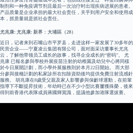
制剂和一种免疫调节剂且最后一次治疗时出现疾病进展的患者。
产品质量是企业承担的最大社会责任，关乎到用户安全和使用成
本，抓质量就是抓社会责任。
尤兆康: 尤兆康: 新界：大埔區（28）
近日，记者来到石嘴山市平罗县，走进这样一家发展了30多年的
民营企业——宁夏凌云集团有限公司，面对面采访董事长尤兆
云，了解他带领员工成长的故事，找寻企业成长的“密码”。 尤
兆康 已報名參與學校外展疫苗注射的幼稚園及幼兒中心將同樣
於今日展開計劃，而小學外展服務則於本月22日開始。 而大部
分參與接種計劃的私家診所在扣除資助後均提供免費注射流感針
服務。 胡兆康在8歲受父親及家人影響參與保齡球運動，在前輩
指導下不斷提昇技術，年幼時已在不少小型比賽屢獲殊榮，後來
得到前香港代表隊成員蔣國輝賞識，提議他參加港隊選拔賽。