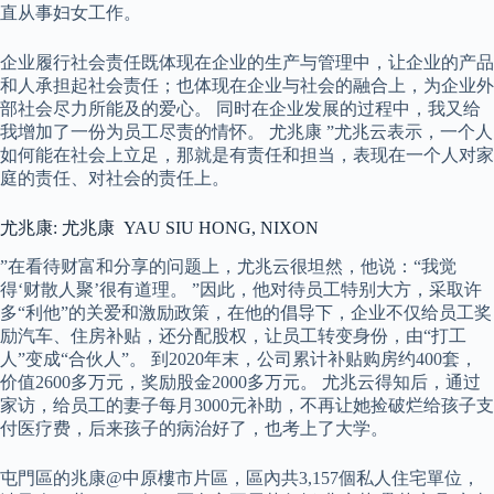
直从事妇女工作。
企业履行社会责任既体现在企业的生产与管理中，让企业的产品
和人承担起社会责任；也体现在企业与社会的融合上，为企业外
部社会尽力所能及的爱心。 同时在企业发展的过程中，我又给
我增加了一份为员工尽责的情怀。 尤兆康 ”尤兆云表示，一个人
如何能在社会上立足，那就是有责任和担当，表现在一个人对家
庭的责任、对社会的责任上。
尤兆康: 尤兆康 YAU SIU HONG, NIXON
”在看待财富和分享的问题上，尤兆云很坦然，他说：“我觉
得‘财散人聚’很有道理。 ”因此，他对待员工特别大方，采取许
多“利他”的关爱和激励政策，在他的倡导下，企业不仅给员工奖
励汽车、住房补贴，还分配股权，让员工转变身份，由“打工
人”变成“合伙人”。 到2020年末，公司累计补贴购房约400套，
价值2600多万元，奖励股金2000多万元。 尤兆云得知后，通过
家访，给员工的妻子每月3000元补助，不再让她捡破烂给孩子支
付医疗费，后来孩子的病治好了，也考上了大学。
屯門區的兆康@中原樓市片區，區內共3,157個私人住宅單位，