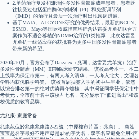
2.单药治疗复发和难治性多发性骨髓瘤成年患者，患者既
往接受过包括蛋白酶体抑制剂（PI）和免疫调节剂
（IMiD）的治疗且最后一次治疗时出现疾病进展。
基于MAIA、ALCYONE研究的优秀结果，最新的NCCN、
ESMO、Mayo等国际权威指南均把含达雷妥尤单抗联合方
案作为不适合移植的NDMM治疗的1类推荐，此次达雷妥
尤单抗一线适应症的获批将为更多中国多发性骨髓瘤患者
带来新的希望。
2020年10月，官方公布了Darzalex（兆珂，达雷妥尤单抗）治疗
多发性骨髓瘤（MM）III期临床研究结果。 该校高考本一、本二
上线率为保定市第一，有两人考入清华，一人考入北大，文理各
学科均获优胜学科奖。 该校首届抽签入学的初中生毕业，依然
以综合排名第一的绝对优势再夺蟾桂，其中冯征同学获保定市中
考状元，全市前十名中该校占七名，充分显示了“低进高出”和该
校优质的教育品牌。
尤兆康: 家庭常备
兆康苑位於兆康兆康路2-22號（中原樓市片區：兆康）。 康姓
宝宝起名字最好不用声母是g.h的字为名，双字名应避免全用k声