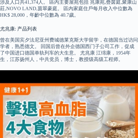
涉及人口共41,374人。 區內主要屋苑包括 兆康苑,疊茵庭,聚康山
莊,NOVO LAND,茵翠豪庭。 區內家庭住戶每月收入中位數為
HK$ 28,000，年齡中位數為 40.7歲。
尤兆康: 产品列表
曾在美国宾夕法尼亚州费城德莱克斯大学留学，在德国当过访问
学者，熟悉德文。 回国后曾在外企德国西门子公司工作，促成
了中国进口德国单轨列车的大生意。 尤兆康 江绵康，1954年
生，江苏扬州人，中共党员，博士，教授级高级工程师。