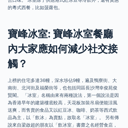
合口味。 冰室除了供應港式紅冰豆等冷飲外，還有實惠
的粵式西餐，比如菠蘿包。
寶峰冰室: 寶峰冰室餐廳
內大家應如何減少社交接
觸？
上榜的住宅多達36幢，深水埗佔9幢，遍及鴨寮街、大
南街、北河街及福榮街等，也包括同區長沙灣幸俊苑俊
賢閣。 「冰室」名稱由來有兩種說法，第一個說法是因
為香港早年的建築樓底較高，天花板加裝吊扇便能涼風
送爽，而售賣的食品又以紅豆冰、咖啡、奶茶等西式飲
品為主，以「飲冰」為賣點，故取名「冰室」。 另有傳
說來自梁啟超的朋友以「飲冰室」書齋之名經營食店，