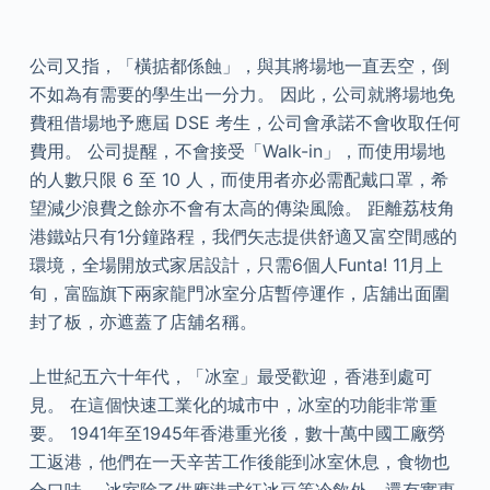
公司又指，「橫掂都係蝕」，與其將場地一直丟空，倒
不如為有需要的學生出一分力。 因此，公司就將場地免
費租借場地予應屆 DSE 考生，公司會承諾不會收取任何
費用。 公司提醒，不會接受「Walk-in」，而使用場地
的人數只限 6 至 10 人，而使用者亦必需配戴口罩，希
望減少浪費之餘亦不會有太高的傳染風險。 距離荔枝角
港鐵站只有1分鐘路程，我們矢志提供舒適又富空間感的
環境，全場開放式家居設計，只需6個人Funta! 11月上
旬，富臨旗下兩家龍門冰室分店暫停運作，店舖出面圍
封了板，亦遮蓋了店舖名稱。
上世紀五六十年代，「冰室」最受歡迎，香港到處可
見。 在這個快速工業化的城市中，冰室的功能非常重
要。 1941年至1945年香港重光後，數十萬中國工廠勞
工返港，他們在一天辛苦工作後能到冰室休息，食物也