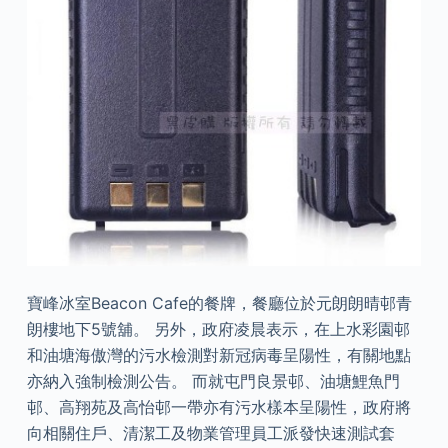
寶峰冰室Beacon Cafe的餐牌，餐廳位於元朗朗晴邨青
朗樓地下5號舖。 另外，政府凌晨表示，在上水彩園邨
和油塘海傲灣的污水檢測對新冠病毒呈陽性，有關地點
亦納入強制檢測公告。 而就屯門良景邨、油塘鯉魚門
邨、高翔苑及高怡邨一帶亦有污水樣本呈陽性，政府將
向相關住戶、清潔工及物業管理員工派發快速測試套