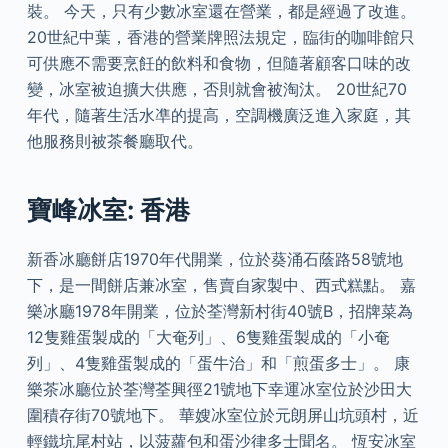
裝。 今天，只有少數冰室還在營業，都是經過了改進。
20世紀中葉，香港的營業牌照法規定，臨街的咖啡館只
可供應不需要烹飪的飲料和食物，但隨著顧客口味的改
變，冰室被迫擴大供應，否則就會被淘汰。 20世紀70
年代，隨著生活水凖的提高，空調機廣泛進入家庭，其
他服務則被茶餐廳取代。
寶峰冰室: 香港
新香冰廳餅店1970年代開業，位於葵涌石蔭路58號地
下，是一間餅店兼冰室，售賣自家製中、西式糕點。 嘉
樂冰廳1978年開業，位於荃灣新村街40號B，招牌菜為
12隻雞蛋製成的「大奄列」、6隻雞蛋製成的「小奄
列」、4隻雞蛋製成的「蛋牛治」和「煎蛋多士」。 康
樂茶冰廳位於荃灣荃興徑21號地下幸運冰室位於沙田大
圍積存街70號地下。 華嫂冰室位於元朗屏山坑頭村，近
輕鐵坑尾村站，以菠蘿包和蛋沙律多士聞名。 恆安冰室