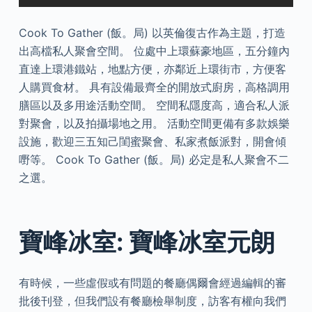
Cook To Gather (飯。局) 以英倫復古作為主題，打造
出高檔私人聚會空間。 位處中上環蘇豪地區，五分鐘內
直達上環港鐵站，地點方便，亦鄰近上環街市，方便客
人購買食材。 具有設備最齊全的開放式廚房，高格調用
膳區以及多用途活動空間。 空間私隱度高，適合私人派
對聚會，以及拍攝場地之用。 活動空間更備有多款娛樂
設施，歡迎三五知己閨蜜聚會、私家煮飯派對，開會傾
嘢等。 Cook To Gather (飯。局) 必定是私人聚會不二
之選。
寶峰冰室: 寶峰冰室元朗
有時候，一些虛假或有問題的餐廳偶爾會經過編輯的審
批後刊登，但我們設有餐廳檢舉制度，訪客有權向我們