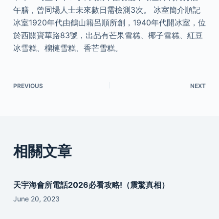
午膳，曾同場人士未來數日需檢測3次。 冰室簡介順記
冰室1920年代由鶴山籍呂順所創，1940年代開冰室，位
於西關寶華路83號，出品有芒果雪糕、椰子雪糕、紅豆
冰雪糕、榴槤雪糕、香芒雪糕。
PREVIOUS
NEXT
相關文章
天宇海會所電話2026必看攻略!（震驚真相）
June 20, 2023