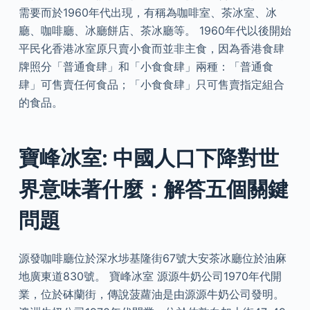
需要而於1960年代出現，有稱為咖啡室、茶冰室、冰
廳、咖啡廳、冰廳餅店、茶冰廳等。 1960年代以後開始
平民化香港冰室原只賣小食而並非主食，因為香港食肆
牌照分「普通食肆」和「小食食肆」兩種：「普通食
肆」可售賣任何食品；「小食食肆」只可售賣指定組合
的食品。
寶峰冰室: 中國人口下降對世
界意味著什麼：解答五個關鍵
問題
源發咖啡廳位於深水埗基隆街67號大安茶冰廳位於油麻
地廣東道830號。 寶峰冰室 源源牛奶公司1970年代開
業，位於砵蘭街，傳說菠蘿油是由源源牛奶公司發明。