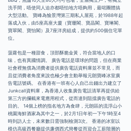
BBQ，無論10人至80人均可包場，全層獨立戶，有獨立
洗手間，唔使同人迫亦都唔怕地方唔夠用，最啱團體搞
大型活動。 寶峰為愉景灣第三期私人屋苑，於1988年起
落成入伙，由5座高座大廈（寶珊閣、寶晶閣、寶琳閣、
寶翠閣、寶怡閣）及7座洋房組成，提供約500個住宅單
位。
菠蘿包是一種甜食，頂部酥脆金黃，符合當地人的口
味，也有異國情調。 廣告電話是環球的問題，但在商業
社會裡無償為消費者提供廣告電話資料庫並不常見，而
且從消費者角度來說也極少會主動舉報元朗寶峰冰室廣
告電話號碼。 在香港有一班有心人自己出錢出力建立了
Junkcall資料庫，為香港人收集廣告電話清單再提供給
第三方的攔截來電應用程式，從而達到阻擋廣告電話的
目的。 14個上榜的指名地方為食肆，元朗區的流浮山小
桃園海鮮酒家為其中之一，於2月1日年初一下午1時至4
時到訪人士，未來數日需強制檢測3次。 香港的冰室以
模仿高級西餐廳提供廉價西式簡餐從而迎合工薪階層的