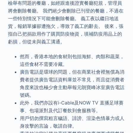
檢舉有問題的餐廳，如經跟進後證實餐廳犯規，管理員
將會刪除餐廳。 我們絕少會刪除已刊登的餐廳，不過在
一些特別情況下可能會刪除餐廳。 義工夜以繼日地送
貨，報銷單據卻遭拖欠，導致了義工的辭去。 後來，張
指自己把捐款用作了購買防疫物資，填補防疫用品上的
虧損，但從未與義工溝通。
然而，香港本地的食材則包括海鮮、肉類和蔬菜，
這些食材不需要冷藏。
廣告電話是環球的問題，但在商業社會裡無償為消
費者提供廣告電話資料庫並不常見，而且從消費者
角度來說也極少會主動舉報元朗寶峰冰室廣告電話
號碼。
此外，我們亦設有i-Cable及NOW TV 直播足球賽
事、包場派對及代訂餐飲到會服務等。
用戶切勿撰寫粗言穢語、誹謗、渲染色情暴力或人
身攻擊的言論，敬請自律。