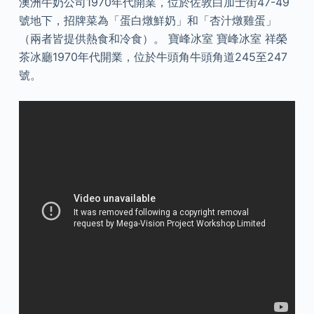
澳洲牛奶公司1970年代開業，位於佐敦白加士街47-49
號地下，招牌菜為「蛋白燉鮮奶」和「杏汁燉雞蛋」
（兩者皆提供熱食和冷食）。 寶峰冰室 寶峰冰室 祥榮
茶冰廳1970年代開業，位於牛頭角牛頭角道245至247
號。