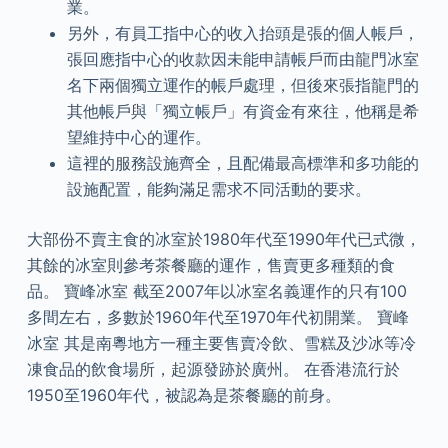
業。
另外，有員工指中心的收入抬頭是張的個人帳戶，
張回應指中心的收款因未能申請帳戶而由龍門冰室
名下兩個獨立運作的帳戶處理，但後來張指龍門的
其他帳戶與「獨立帳戶」有資金有來往，他稱是希
望維持中心的運作。
這裡的服務設施齊全，且配備最高標準和多功能的
設施配置，能夠滿足需求不同活動的要求。
大部份不賣主食的冰室於1980年代至1990年代已式微，
其餘的冰室則參考茶餐廳的運作，售賣更多種類的食
品。 寶峰冰室 截至2007年以冰室名義運作的只有100
多間左右，多數於1960年代至1970年代初開業。 寶峰
冰室 其是南粵地方一種主要售賣冷飲、雪糕及沙冰等冷
凍食品的飲食場所，起源發跡於廣州。 在香港流行於
1950至1960年代，被認為是茶餐廳的前身。