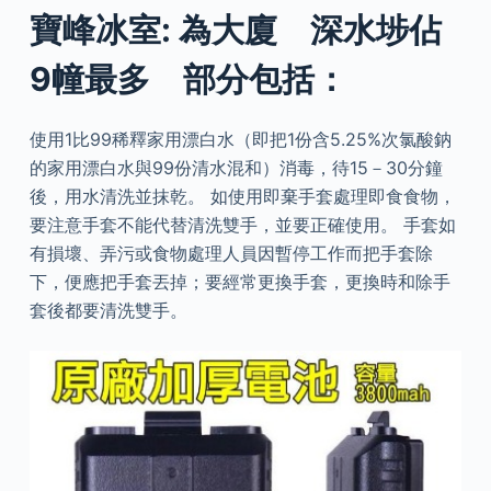
寶峰冰室: 為大廈 深水埗佔
9幢最多 部分包括：
使用1比99稀釋家用漂白水（即把1份含5.25%次氯酸鈉
的家用漂白水與99份清水混和）消毒，待15－30分鐘
後，用水清洗並抹乾。 如使用即棄手套處理即食食物，
要注意手套不能代替清洗雙手，並要正確使用。 手套如
有損壞、弄污或食物處理人員因暫停工作而把手套除
下，便應把手套丟掉；要經常更換手套，更換時和除手
套後都要清洗雙手。