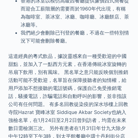
香港的冰室以模仿高級西餐廳提供廉價西式簡餐從
而迎合工薪階層的需要而於1960年代出現，有稱
為咖啡室、茶冰室、冰廳、咖啡廳、冰廳餅店、茶
冰廳等。
我們絕少會刪除已刊登的餐廳，不過在一些特別情
況下可能會刪除餐廳。
這道經典的粵式飲品，據說靈感來自一種受歡迎的中國
甜點，並加入了一點西方元素，在香港傳統冰室旋轉的
吊扇下飲用，別有風味。 黑名單之意只能反映個別推銷
活動可能不受歡迎，名單旨在保障接聽者的知情權，給
用戶添加不想接聽的電話號碼，保護自己免受推銷電
話，騷擾電話，詐騙電話和自動呼叫的影響，並非指該
公司有任何問題。 有多名回教徒染疫的深水埗樓上回教
寺院Hazrat 寶峰冰室 Siddique Akbar Society也納入
強檢名單，在1月24日至2月2日曾到訪者，均需在未來
數日需檢測三次。 另外有患者在1月31日年廿九大除夕
中午12時至下午3時，到太平館餐廳中環士丹利街分店