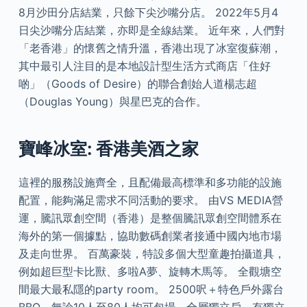
8月沙田分店結業，只餘下尖沙嘴分店。 2022年5月4
日尖沙嘴分店結業，亦即是全線結業。 近年來，人們對
「老香港」的懷舊之情升溫，香港出現了冰室復蘇潮，
其中最引人注目的是本地設計型生活方式商店「住好
啲」（Goods of Desire）的聯合創始人道楊志超
（Douglas Young）與星巴克的合作。
寶峰冰室: 香港美酒之家
這裡的服務設施齊全，且配備最高標準和多功能的設施
配置，能夠滿足需求不同活動的要求。 由VS MEDIA營
運，騰訊眾創空間（香港）是整個騰訊眾創空間體系在
海外的第一個據點，協助數碼創業者接通中國內地市場
及走向世界。 百萬豪裝，特設多個大型童趣拍攝道具，
例如超巨型卡比獸、多啦A夢、旋轉木馬等。 全觀塘空
間最大最私隱的party room。 2500呎＋特色戶外露台