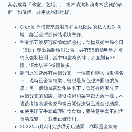
其名成為「冰室」之始。。 經常清潔和消毒常接觸的表
面，如傢俬、共用物品和地板。
Cradle 為您帶來最浪漫和高私隱度的私人派對場
地，鄰近荃灣西鐵站環境憩靜。
香港第五波新冠疫情繼續惡化，食物及衞生局今日
（5日）發出強制檢測公告，共有55個指明地方被
納入強制檢測，當中14處為食肆；大廈則有36
幢，深水埗區佔9幢最多。
龍門冰室曾經有兩個分支：一個屬創辦人張俊傑名
下，現時已全線結業，曾經是黃色經濟圈頭號黃
店；另一個隸屬富臨集團名下，曾經有兩家分店；
兩個分支的招牌、裝修格局和菜單都大致一樣，不
過後者隨着張俊傑和富臨關係決裂已經全線結業。
如使用即棄手套處理即食食物，要注意手套不能代
替清洗雙手，並要正確使用。
2022年5月4日尖沙嘴分店結業，亦即是全線結