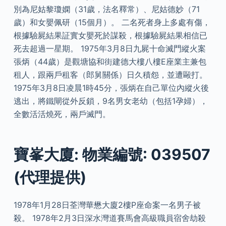
別為尼姑黎瓊嫻（31歲，法名釋常）、尼姑德妙（71
歲）和女嬰佩研（15個月）。 二名死者身上多處有傷，
根據驗屍結果証實女嬰死於謀殺，根據驗屍結果相信已
死去超過一星期。 1975年3月8日九屍十命滅門縱火案
張炳（44歲）是觀塘協和街建德大樓八樓E座業主兼包
租人，跟兩戶租客（郎舅關係）日久積怨，並遭毆打。
1975年3月8日凌晨1時45分，張炳在自己單位內縱火後
逃出，將鐵閘從外反鎖，9名男女老幼（包括1孕婦），
全數活活燒死，兩戶滅門。
寶峯大廈: 物業編號: 039507
(代理提供)
1978年1月28日荃灣華懋大廈2樓P座命案一名男子被
殺。 1978年2月3日深水灣道賽馬會高級職員宿舍劫殺