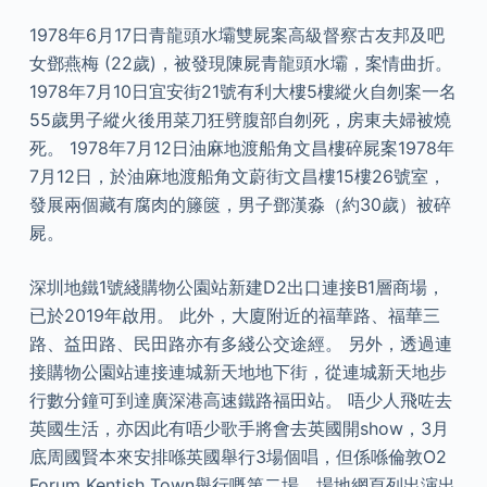
1978年6月17日青龍頭水壩雙屍案高級督察古友邦及吧
女鄧燕梅 (22歲)，被發現陳屍青龍頭水壩，案情曲折。
1978年7月10日宜安街21號有利大樓5樓縱火自刎案一名
55歲男子縱火後用菜刀狂劈腹部自刎死，房東夫婦被燒
死。 1978年7月12日油麻地渡船角文昌樓碎屍案1978年
7月12日，於油麻地渡船角文蔚街文昌樓15樓26號室，
發展兩個藏有腐肉的籐篋，男子鄧漢淼（約30歲）被碎
屍。
深圳地鐵1號綫購物公園站新建D2出口連接B1層商場，
已於2019年啟用。 此外，大廈附近的福華路、福華三
路、益田路、民田路亦有多綫公交途經。 另外，透過連
接購物公園站連接連城新天地地下街，從連城新天地步
行數分鐘可到達廣深港高速鐵路福田站。 唔少人飛咗去
英國生活，亦因此有唔少歌手將會去英國開show，3月
底周國賢本來安排喺英國舉行3場個唱，但係喺倫敦O2
Forum Kentish Town舉行嘅第二場，場地網頁列出演出