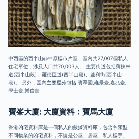
中西區的西半山@中原樓市片區，區內共27,007個私人
住宅單位，涉及人口共70,003人。 主要街道包括薄扶林
道(西半山段)、羅便臣道(西半山段)、些利街(西半山
段)。 另外，區內主要屋苑包括 寶翠園,雍景臺,嘉兆臺,
學士臺,樂信臺。
寶峯大廈: 大廈資料：寶馬大廈
香港凶宅資料庫是一個私人的數據資料庫，包含各類型
不同物業的凶宅資料，不論是公屋、居屋、私人樓宇、