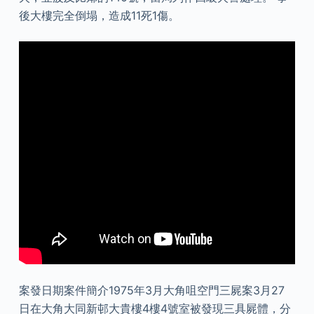
後大樓完全倒塌，造成11死1傷。
案發日期案件簡介1975年3月大角咀空門三屍案3月27
日在大角大同新邨大貴樓4樓4號室被發現三具屍體，分