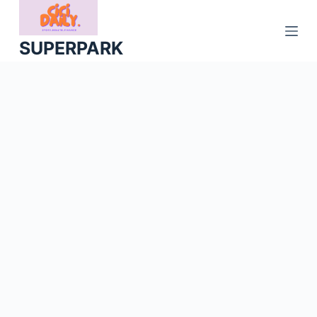
S
k
SUPERPARK
i
p
t
o
c
o
n
t
e
n
t