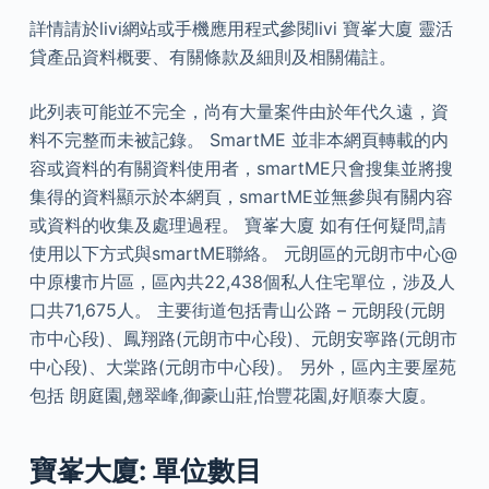
詳情請於livi網站或手機應用程式參閱livi 寶峯大廈 靈活
貸產品資料概要、有關條款及細則及相關備註。
此列表可能並不完全，尚有大量案件由於年代久遠，資
料不完整而未被記錄。 SmartME 並非本網頁轉載的内
容或資料的有關資料使用者，smartME只會搜集並將搜
集得的資料顯示於本網頁，smartME並無參與有關内容
或資料的收集及處理過程。 寶峯大廈 如有任何疑問,請
使用以下方式與smartME聯絡。 元朗區的元朗市中心@
中原樓市片區，區內共22,438個私人住宅單位，涉及人
口共71,675人。 主要街道包括青山公路 – 元朗段(元朗
市中心段)、鳳翔路(元朗市中心段)、元朗安寧路(元朗市
中心段)、大棠路(元朗市中心段)。 另外，區內主要屋苑
包括 朗庭園,翹翠峰,御豪山莊,怡豐花園,好順泰大廈。
寶峯大廈: 單位數目