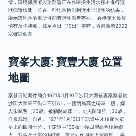
情，環境保護署與渠務署正在各區採集污水樣本進行冠
狀病毒檢測，並在一些地區檢測到污水呈陽性的結果，
顯示該地區的處所可能有隱性患者存在。 香港第五波疫
情有反彈跡象，截至今日（10日）零時，香港新增2992
宗確診個案。
寶峯大廈: 寶豐大廈 位置
地圖
案發日期案件簡介1971年1月10日沙田大圍殺妻案案發於
沙田大圍第三街口三號A1，一幢兩層高之磚屋二樓，婦
人朱鳳明（25歲）被勒斃於床上，丈夫陳遠強（36歲，
洋服裁縫）自首。 1971年1月12日干諾道中木樓縱火案
早上約四時十分，干諾道中139號一幢四層高舊樓遭縱
火，並波及比鄰的140號，當局列作四級火警處理。 事