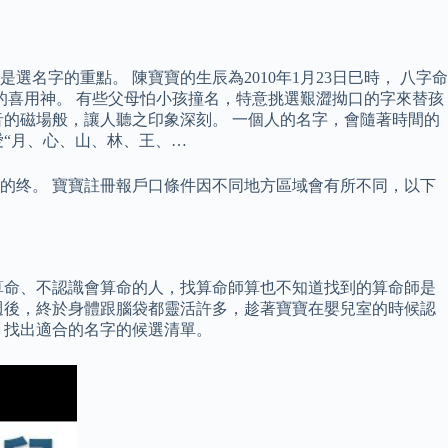
字的重點。 陳寶寶的生辰為2010年1月23日巳時， 八字命
的喜用神。 有些父母怕小孩撞名，特意挑選艱澀拗口的字來替孩
的磁場般，讓人聽之印象深刻。 一個人的名字，會隨著時間的
“月、心、山、林、王、…
己的终。 寶寶註冊報戶口條件因不同地方區域會有所不同，以下
算命、不認識會算命的人，找算命師算也不知道找到的算命師是
休養一週後，終於身體跟腦袋都靈活許多，趁著寶寶在嬰兒室的時候認
，找出適合的名字的候選清單。