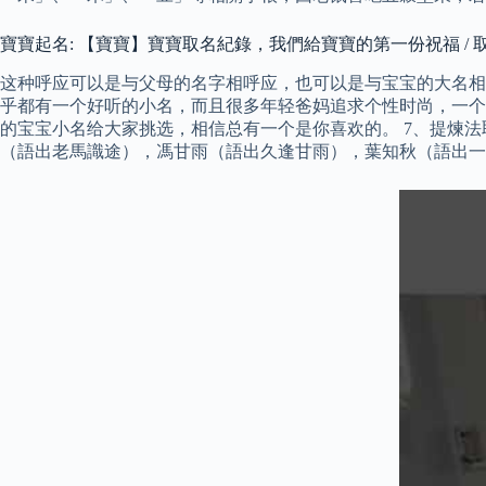
寶寶起名: 【寶寶】寶寶取名紀錄，我們給寶寶的第一份祝福 / 取
这种呼应可以是与父母的名字相呼应，也可以是与宝宝的大名相
乎都有一个好听的小名，而且很多年轻爸妈追求个性时尚，一个
的宝宝小名给大家挑选，相信总有一个是你喜欢的。 7、提煉
（語出老馬識途），馮甘雨（語出久逢甘雨），葉知秋（語出一