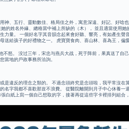
神、五行、靈動數佳、格局佳之外，寓意深遠、好記、好唸也是選名
在她的姓名外緣、總格當中補上所缺的（木）， 並且適當使用她
生力量。 一個好名字其音韻念起來會好聽、響亮，有如產生聲音
母送給孩子的好禮物之一。 虎寶寶食肉、喜山林、喜為王，偏愛
由他不怒。 没过三年，宋忠与燕兵大战，死于阵前，果真送了自
您當地的戶政事務所洽詢。
或是違反的理念之類的。 不過念頭終究是念頭啦，我平常沒在
 元結果算出來的名字我都不喜歡那豈不浪費。 從醫院離開到月子中心
每張白紙上寫一個自己想取的字，接著再從這些字卡裡排列組合