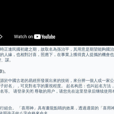
時正逢民國初建之期，故取名為孫治平，其用意是期望能夠國治
的人緣，也相對討喜，照應下，在事業上獲得貴人提攜的機會也
智、謀。
章)。
源於中國古老的易經所發展出來的技術，來分辨一個人或一家公
子好名」，可見對名字的重視程度。 起名构思：也叫起名方法
名等。 请登录关闭 尊敬的用户，请您先在这里登录后继续使用
行組合。 「喜用神」具有畫龍點睛的效果，透過適當的「喜用
 依照孩子的八字命格來命名。