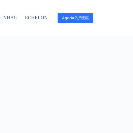
NHAU
ECHELON
Agoda 7折優惠