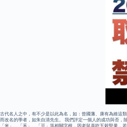
古代名人之中，有不少是以此為名，如：曾國藩、康有為維這類
而改名的學者，如朱自清先生。 我們評定一個人的成功與否，
「米」、「禾」、「豆」等相關字根，因老鼠喜吃五穀堅果，若