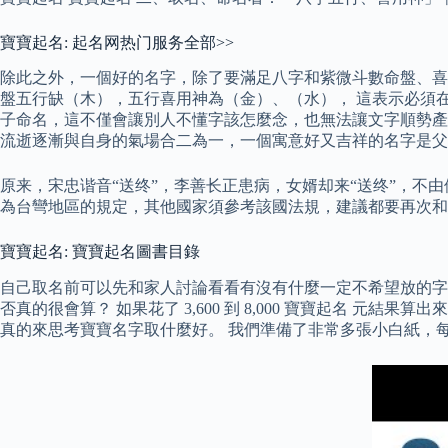
寶寶起名: 起名网热门服务全部>>
除此之外，一個好的名字，除了要滿足八字和紫微斗數命盤、喜用
盤五行缺（木），五行喜用神為（金）、（水）， 這表示必須
子命名，這不僅會讓別人不懂字該怎麼念，也無法讓文字順勢產
流逝逐漸與自身的氣場合二為一，一個寓意好又吉祥的名字是父
原来，宋忠谐音“送终”，李善长正患病，女婿却来“送终”，不
為台彎地區的規定，其他國家須參考該國法規，建議都要再次和
寶寶起名: 寶寶起名圖書目錄
自己取名前可以先和家人討論看看有沒有什麼一定不希望放的字
否真的很會算？ 如果花了 3,600 到 8,000 寶寶起名
真的來思考寶寶名字取什麼好。 我們準備了非常多張小白紙，