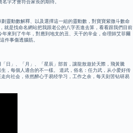
寶名字才會符合家長的期待。
學筆劃靈動數解釋、以及選擇這一組的靈動數，對寶寶紫微斗數命
相似的，就是找命名網站把我跟老公的八字丟進去算，看看跟我們目前
今年來到了牛年，對應到地支的丑、天干的辛金，命理師艾菲爾
這件事傷透腦筋。
用「日」、「月」、「星辰」部首，讓龍敖遊於天際，飛黃騰
生，每個人適合的不一樣。 道武，俗名：任力武，从小爱好传
至走向社会，依然醉心于易经学习，工作之余，每天刻苦钻研易