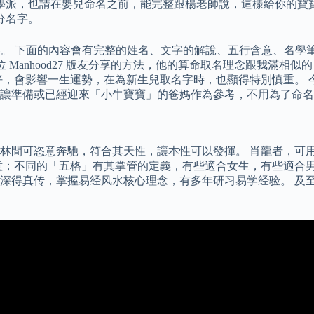
學派，也請在嬰兒命名之前，能完整跟楊老師說，這樣給你的寶
分名字。
內容。 下面的內容會有完整的姓名、文字的解說、五行含意、名
位 Manhood27 版友分享的方法，他的算命取名理念跟我滿
好，會影響一生運勢，在為新生兒取名字時，也顯得特別慎重。 
讓準備或已經迎來「小牛寶寶」的爸媽作為參考，不用為了命名
林間可恣意奔馳，符合其天性，讓本性可以發揮。 肖龍者，可
意；不同的「五格」有其掌管的定義，有些適合女生，有些適合男
并深得真传，掌握易经风水核心理念，有多年研习易学经验。 及