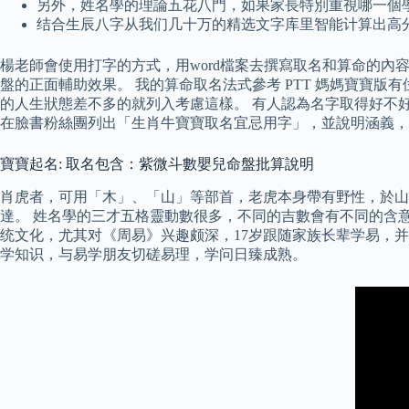
另外，姓名學的理論五花八門，如果家長特別重視哪一個
结合生辰八字从我们几十万的精选文字库里智能计算出高
楊老師會使用打字的方式，用word檔案去撰寫取名和算命的
盤的正面輔助效果。 我的算命取名法式參考 PTT 媽媽寶寶版有
的人生狀態差不多的就列入考慮這樣。 有人認為名字取得好不
在臉書粉絲團列出「生肖牛寶寶取名宜忌用字」，並說明涵義，
寶寶起名: 取名包含：紫微斗數嬰兒命盤批算說明
肖虎者，可用「木」、「山」等部首，老虎本身帶有野性，於山
達。 姓名學的三才五格靈動數很多，不同的吉數會有不同的含
统文化，尤其对《周易》兴趣颇深，17岁跟随家族长辈学易，
学知识，与易学朋友切磋易理，学问日臻成熟。