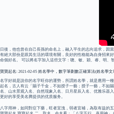
日後，他也曾在自己長孫的命名上，融入平生的志向追求，因當
有絕大部份是跟其生活的環境有關，良好的性格能為自身招來好
命個好名。 可以將名字加入這些文字：聰、敏、穎、睿、明、
寶寶起名: 2021-02-05 姓名學中，數字筆劃數正確算法(姓名學文
名字好就是說你的名字旺你的運勢，所謂姓名學，就是應用一種
起名，古人有云「賜子千金，不如授子一藝；授子一藝，不如賜
名、山水景观入名、自然现象入名、日月星辰入名、优雅乐器入
更好的享受美名腾提供的优质服务。
八字用神，如同對症下藥，旺者宜洩，弱者宜補，為取有益的五
寶寶起名 寶寶起名 二、取名、命名看：「八字五行、喜用神」