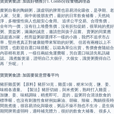
寶寶粥食譜: 加固好物推介1. Combi分段食物調理器
糜粥自養的陶鍋粥，讓虛弱的脾胃也容易消化吸收，是孕期、老
人家、兒童、病中術後朋友們，最好的日常飲食補養，天然純
淨，多種慢性病人也能安心食用。 追求公平交易、合理售價，
全年均一價，沒有往上堆疊售價，沒有折扣促銷，很單純的煮好
粥、賣益粥，滿滿的誠意，邀請您與孩子品嘗。 賣粥的同業應
該超過20家，然而益粥卻選擇不一樣的小路，我們不追求市占
率，堅持煮真正對健康能帶來幫助的好粥。 但若有兩種以上不
習慣，也歡迎自選口味搭配，以箱為單位出貨，售價會會隨組合
內容稍有差異，一樣任兩組免運費喔，另自選口味請先私訊確
認。 識煮飯煲湯，證明自己大個仔、大個女，識煲粥覺得自己
再「升呢」！
寶寶粥食譜: 加固要留意營養平均
豬肝雞蛋粥 【原料】豬肝50克，雞蛋1個，粳米50克，鹽、姜、
味精各適量。 【製法】豬肝切細，與米煮粥，熟時打入雞蛋，
加鹽、姜、味精調味，稍煮即可。 是的，益粥符合清淡飲食的
標準喔，也沒有刺激性食材例如麻油、胡椒、辣椒，陶鍋很長時
間熬煮後，很容易消化與吸收，粥品不燥不熱也不生冷，是生病
期間脾胃虛弱時，適時補充體力，很好的飲食大補養。 很多人