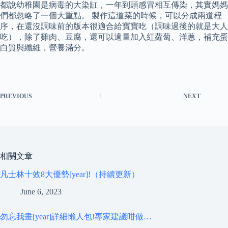
都說幼稚園是病毒的大染缸，一年到頭感冒相互傳染，其實媽媽
們都忽略了一個大重點。 製作這道菜的時候，可以分成兩道程
序，在還沒調味前的版本很適合給寶寶吃（調味過後的就是大人
吃），除了雞肉、豆腐，還可以適量加入紅蘿蔔、洋蔥，補充蛋
白質與纖維，營養滿分。
PREVIOUS
NEXT
相關文章
凡士林十效8大優勢[year]!（持續更新）
June 6, 2023
勿忘我畫[year]詳細懶人包!專家建議咁做…