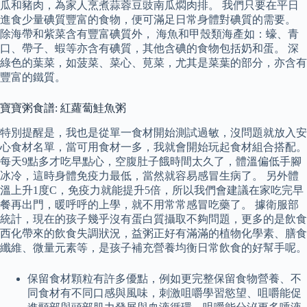
瓜和豬肉，為家人烹煮蒜蓉豆豉南瓜燜肉排。 我們只要在平日
進食少量碘質豐富的食物，便可滿足日常身體對碘質的需要。
除海帶和紫菜含有豐富碘質外， 海魚和甲殼類海產如：蠔、青
口、帶子、蝦等亦含有碘質，其他含碘的食物包括奶和蛋。 深
綠色的葉菜，如菠菜、菜心、莧菜，尤其是菜葉的部分，亦含有
豐富的鐵質。
寶寶粥食譜: 紅蘿蔔鮭魚粥
特別提醒是，我也是從單一食材開始測試過敏，沒問題就放入安
心食材名單，當可用食材一多，我就會開始玩起食材組合搭配。
每天9點多才吃早點心，空腹肚子餓時間太久了，體溫偏低手腳
冰冷，這時身體免疫力最低，當然就容易感冒生病了。 另外體
溫上升1度C，免疫力就能提升5倍，所以我們會建議在家吃完早
餐再出門，暖呼呼的上學，就不用常常感冒吃藥了。 據衛服部
統計，現在的孩子幾乎沒有蛋白質攝取不夠問題，更多的是飲食
西化帶來的飲食失調狀況，益粥正好有滿滿的植物化學素、膳食
纖維、微量元素等，是孩子補充營養均衡日常飲食的好幫手呢。
保留食材顆粒有許多優點，例如更完整保留食物營養、不
同食材有不同口感與風味，刺激咀嚼學習慾望、咀嚼能促