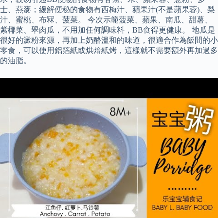
士、燕麥；緩解便秘的食物有西梅汁、蘋果汁(不是蘋果蓉)、梨
汁、蜜桃、布冧、菠菜。 今次示範菠菜、蘋果、南瓜、甜薯、
紫椰菜、翠肉瓜，不用加任何調味料，BB食得更健康。 地瓜是
很好的澱粉來源，再加上奶酪溫和的味道，很適合作為飯間的小
零食，可以使用鋁箔紙或烘焙紙烤，這樣就不需要額外再加過多
的油脂。