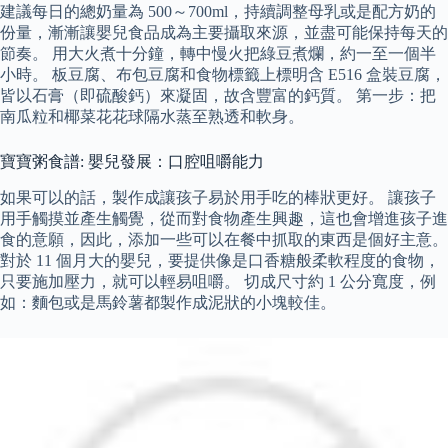
建議每日的總奶量為 500～700ml，持續調整母乳或是配方奶的
份量，漸漸讓嬰兒食品成為主要攝取來源，並盡可能保持每天的
節奏。 用大火煮十分鐘，轉中慢火把綠豆煮爛，約一至一個半
小時。 板豆腐、布包豆腐和食物標籤上標明含 E516 盒裝豆腐，
皆以石膏（即硫酸鈣）來凝固，故含豐富的鈣質。 第一步：把
南瓜粒和椰菜花花球隔水蒸至熟透和軟身。
寶寶粥食譜: 嬰兒發展：口腔咀嚼能力
如果可以的話，製作成讓孩子易於用手吃的棒狀更好。 讓孩子
用手觸摸並產生觸覺，從而對食物產生興趣，這也會增進孩子進
食的意願，因此，添加一些可以在餐中抓取的東西是個好主意。
對於 11 個月大的嬰兒，要提供像是口香糖般柔軟程度的食物，
只要施加壓力，就可以輕易咀嚼。 切成尺寸約 1 公分寬度，例
如：麵包或是馬鈴薯都製作成泥狀的小塊較佳。