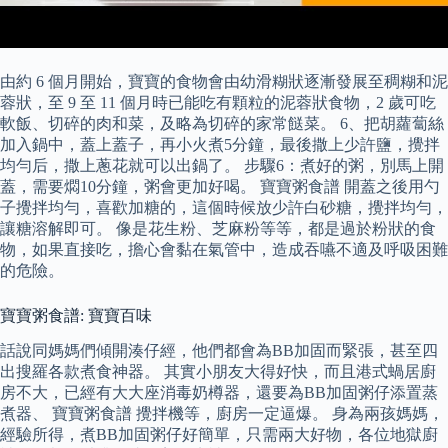
由約 6 個月開始，寶寶的食物會由幼滑糊狀逐漸發展至稠糊和泥
蓉狀，至 9 至 11 個月時已能吃有顆粒的泥蓉狀食物，2 歲可吃
軟飯、切碎的肉和菜，及略為切碎的家常餸菜。 6、把胡蘿蔔絲
加入鍋中，蓋上蓋子，再小火煮5分鐘，最後撒上少許鹽，攪拌
均勻后，撒上蔥花就可以出鍋了。 步驟6：煮好的粥，別馬上開
蓋，需要燜10分鐘，粥會更加好喝。 寶寶粥食譜 開蓋之後用勺
子攪拌均勻，喜歡加糖的，這個時候放少許白砂糖，攪拌均勻，
讓糖溶解即可。 像是花生粉、芝麻粉等等，都是過於粉狀的食
物，如果直接吃，擔心會黏在氣管中，造成吞嚥不適及呼吸困難
的危險。
寶寶粥食譜: 寶寶百味
話說同媽媽們傾開湊仔經，他們都會為BB加固而緊張，甚至四
出搜羅各款煮食神器。 其實小朋友大得好快，而且港式蝸居廚
房不大，已經有大大座消毒奶樽器，還要為BB加固粥仔添置蒸
煮器、 寶寶粥食譜 攪拌機等，廚房一定逼爆。 身為兩孩媽媽，
經驗所得，煮BB加固粥仔好簡單，只需兩大好物，各位地獄廚