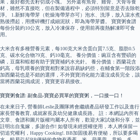
果，最好都先去籽切成小塊。 另外還有魚骨、雞骨、大骨等食
材，雖然不直接吃，但在製備過程中，必須特別留意是否去除乾
淨。 1.新鮮海帶芽（乾燥海帶芽亦可）泡水、洗淨，放入滾水煮
熟後撈起，用攪碎機打成細泥狀，即為海帶芽醬。 寶寶粥食譜
每份分裝約10公克，放入冷凍保存，使用前再復熱解凍即可食
用。
大米含有多種營養元素，每100克大米含蛋白質7.5克、脂肪0.5
克、碳水化合物79克、鈣10毫克。 養分價值：豌豆含有豐碩的
磷，豆腐和蝦都有助于寶寶補鈣水光針。 養分價值：西蘭花含
鈣高，母乳喂養的寶寶相對來說容易缺鈣些，在輔食第一階段添
加西蘭花也是不錯的選擇，不外寶寶消化能力還沒成長完全，該
當將西蘭花搗成泥，寶寶更容易接收。
寶寶粥食譜: 副食品-寶寶必買單的寶寶粥，一口接一口！
在未來日子, 營養師Leslie及團隊將會繼續產品研發工作以及進行
家長營養教育, 成就家長及幼兒健康成長路。 註：本網誌內所有
文章、食譜和圖片版權均屬本人所有，歡迎大家試做和分享，並
註明出自鬼嫁，多謝合作! 如發現未經授權使用，本人將保留一
切追究權利，Happy Cooking!. BB加固後易有便秘，所以要多喝
水，較易引起BB便秘的食物有香蕉、米、蘋果蓉、意粉、多