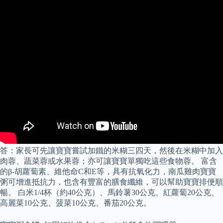
答：家長可先讓寶寶嘗試加鐵的米糊三四天，然後在米糊中加入
肉蓉、蔬菜蓉或水果蓉；亦可讓寶寶單獨吃這些食物蓉。 富含
的β-胡蘿蔔素、維他命C和E等，具有抗氧化力，南瓜雞肉寶寶
粥可增進抵抗力，也含有豐富的膳食纖維，可以幫助寶寶排便順
暢。 白米1/4杯（約40公克）、馬鈴薯30公克、紅蘿蔔20公克、
高麗菜10公克、菠菜10公克、番茄20公克。