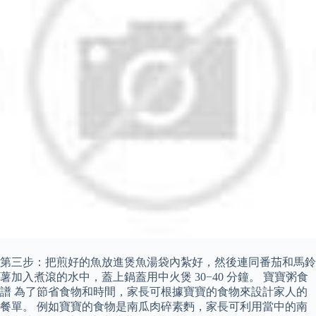
第三步：把煎好的魚放進煲魚湯袋內紮好，然後連同番茄和馬鈴
薯加入煮滾的水中，蓋上鍋蓋用中火煲 30−40 分鐘。 寶寶粥食
譜 為了節省食物和時間，家長可根據寶寶的食物來設計家人的
餐單。 例如寶寶的食物是南瓜肉碎素麪，家長可利用當中的南