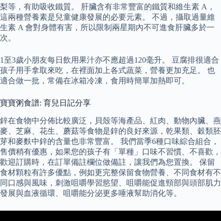
梨等，有助吸收鐵質。 肝臟含有非常豐富的鐵質和維生素 A，
這兩種營養素是兒童健康發展的必要元素。 不過，攝取過量維
生素 A 會對身體有害，所以限制兩星期內不可進食肝臟多於一
次。
1至3歲小朋友每日飲用果汁亦不應超過120毫升。 豆腐排很適合
孩子用手拿取來吃，在裡面加上各式蔬菜，營養更加充足。 也
適合做一批，常備在冰箱冷凍，食用時簡單加熱即可。
寶寶粥食譜: 育兒日記分享
鋅在食物中分佈比較廣泛，貝殼等海產品、紅肉、動物內臟、燕
麥、芝麻、花生、蘑菇等食物是鋅的良好來源，乾果類、穀類胚
芽和麥麩中鋅的含量也非常豐富。 我們當季6種口味綜合組合，
售價稍有優惠，如果您的孩子有「單種」口味不習慣、不喜歡，
歡迎訂購時，在訂單備註欄位做備註，讓我們為您置換。 保留
食材顆粒有許多優點，例如更完整保留食物營養、不同食材有不
同口感與風味，刺激咀嚼學習慾望、咀嚼能促進頸部與頭部肌力
發展與血液循環、咀嚼能分泌更多唾液幫助消化等。