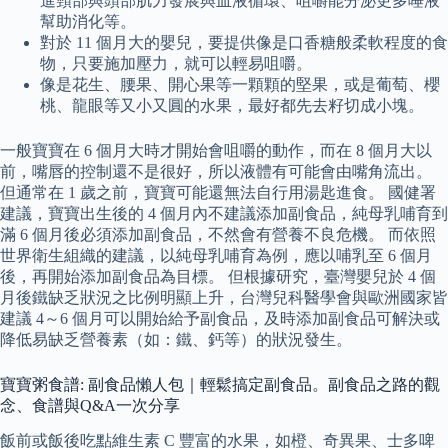
進頸部與頭部肌力發展與血液循環、咀嚼能分泌更多唾液
幫助消化等。
對於 11 個月大的嬰兒，要提供像是口香糖般柔軟程度的食
物，只要施加壓力，就可以輕易咀嚼。
像是花生、腰果、開心果等一顆顆的堅果，或是葡萄、櫻
桃、龍眼等又小又圓的水果，最好都先去籽切成小塊。
一般寶寶在 6 個月大時才開始會咀嚼的動作，而在 8 個月大以
前，嘴唇的控制還不是很好，所以液體有可能會由嘴角流出。
但通常在 1 歲之前，寶寶可能還無法自行用湯匙進食。 國健署
建議，寶寶出生後的 4 個月內不建議添加副食品，純母乳哺育到
滿 6 個月後必須添加副食品，不然會有營養不良危機。 而依照
世界衛生組織的建議，以純母乳哺育為例，應以哺乳至 6 個月
後，再開始添加副食品為目標。 但根據研究，臺灣嬰兒於 4 個
月後鐵缺乏狀況之比例明顯上升，台灣兒科醫學會與歐洲國家皆
建議 4～6 個月可以開始給予副食品，及時添加副食品可解決或
降低易缺乏營養素（如：鐵、鈣等）的狀況發生。
寶寶粥食譜: 副食品懶人包｜輕鬆搞定副食品。副食品之路的觀
念、食譜與Q&A一次分享
飯前或飯後吃點維生素 C 豐富的水果，如橙、奇異果、士多啤