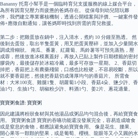
Bananny 托育小幫手是一個臨時育兒支援服務的線上媒合平台，
為所有因育兒壓力而疲憊的爸媽存在。 從保母到幼兒陪玩夥
伴，我們建立專業審核機制，透過公開檔案與評價、一鍵案件發
佈+應徵自動通知，讓爸媽即時找到所需的育兒救援。
第二步：把雞蛋放在鍋中，注入清水，煮約 10 分鐘至熟透。 然
後剝去蛋殼，取出半隻蛋黃，用叉把蛋黃壓碎，並加入少量開水
調成滑糊狀。 南瓜、番薯、紅蘿蔔、馬鈴薯等可預先蒸熟，壓
成蓉，然後放進冰模裏蓋好，再放入已貼上製作日期標籤的密封
膠袋內，最後儲存於冰箱冷藏，最多可存放一星期。 2、香菇切
掉把，香菇把上有農藥殘留，口感也比較硬，不容易咬斷，所以
就不要香菇把，然後把香菇切成薄厚均勻的香菇片。 所需食
材：大米100克、雞腿1隻、胡蘿蔔1小段、香菇4朵、鹽少許、香
油1勺、生抽1勺、胡椒粉少許、料酒1勺、姜2片、蔥花適量。
寶寶粥食譜: 寶寶粥
因此建議將粉狀食材與其他湯品或粥品均勻混合後，再給寶寶食
用。 寶寶粥食譜 寶寶的吞嚥功能還沒發展完全，容易造成嗆食
或是窒息的食物，都應該避免給寶寶食用。 像是花生、腰果、
開心果等一顆顆的堅果，或是葡萄、櫻桃、龍眼等又小又圓的水