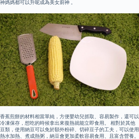
神媽媽都可以升呢成為美女廚神 。
香蕉煎餅的材料相當單純，方便嬰幼兒抓取、容易製作，還可以
冷凍保存，想吃的時候拿出來復熱就能立即食用。 相對於其他
豆類，使用納豆可以免於額外粉碎、切碎豆子的工夫，可以使用
熱水加熱、煮成熱粥，納豆會更加柔軟容易食用、且富含營養。