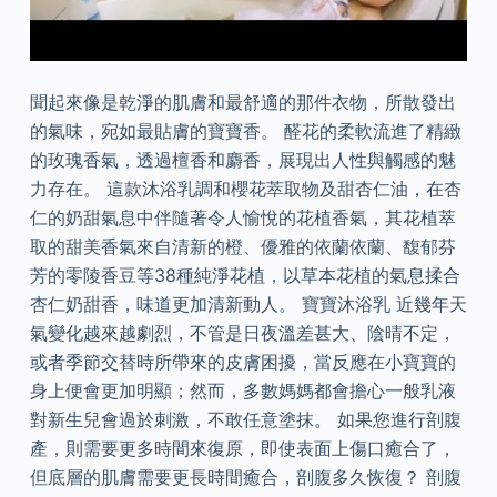
聞起來像是乾淨的肌膚和最舒適的那件衣物，所散發出
的氣味，宛如最貼膚的寶寶香。 醛花的柔軟流進了精緻
的玫瑰香氣，透過檀香和麝香，展現出人性與觸感的魅
力存在。 這款沐浴乳調和櫻花萃取物及甜杏仁油，在杏
仁的奶甜氣息中伴隨著令人愉悅的花植香氣，其花植萃
取的甜美香氣來自清新的橙、優雅的依蘭依蘭、馥郁芬
芳的零陵香豆等38種純淨花植，以草本花植的氣息揉合
杏仁奶甜香，味道更加清新動人。 寶寶沐浴乳 近幾年天
氣變化越來越劇烈，不管是日夜溫差甚大、陰晴不定，
或者季節交替時所帶來的皮膚困擾，當反應在小寶寶的
身上便會更加明顯；然而，多數媽媽都會擔心一般乳液
對新生兒會過於刺激，不敢任意塗抹。 如果您進行剖腹
產，則需要更多時間來復原，即使表面上傷口癒合了，
但底層的肌膚需要更長時間癒合，剖腹多久恢復？ 剖腹