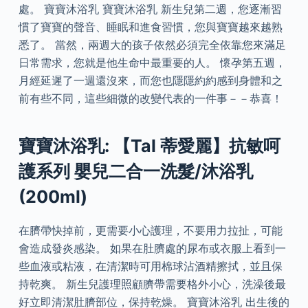
處。 寶寶沐浴乳 寶寶沐浴乳 新生兒第二週，您逐漸習
慣了寶寶的聲音、睡眠和進食習慣，您與寶寶越來越熟
悉了。 當然，兩週大的孩子依然必須完全依靠您來滿足
日常需求，您就是他生命中最重要的人。 懷孕第五週，
月經延遲了一週還沒來，而您也隱隱約約感到身體和之
前有些不同，這些細微的改變代表的一件事－－恭喜！
寶寶沐浴乳: 【Tal 蒂愛麗】抗敏呵
護系列 嬰兒二合一洗髮/沐浴乳
(200ml)
在臍帶快掉前，更需要小心護理，不要用力拉扯，可能
會造成發炎感染。 如果在肚臍處的尿布或衣服上看到一
些血液或粘液，在清潔時可用棉球沾酒精擦拭，並且保
持乾爽。 新生兒護理照顧臍帶需要格外小心，洗澡後最
好立即清潔肚臍部位，保持乾燥。 寶寶沐浴乳 出生後的