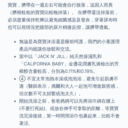
寶寶，臍帶在一週左右可能會自行脫落，這因人而異
（臍根較粗的寶寶比較晚掉落）。 在臍帶還沒掉落前，
必須盡量保持乾爽以避免細菌感染及發炎，穿著尿布時
也可以視情況把腹部的尿片稍微反摺，讓臍帶透氣。
無論是為寶寶沐浴還是睡前呵護，我們的小童護理
產品均能讓你放鬆和交流。
當中以「JACK N’ JILL」純天然保濕乳和
「CALIFORNIA BABY」金盞花潤膚乳液檢出的芳
樟醇含量較高，分別為0.11%和0.19%。
④ 不宜太常泡熱水澡或泡泡浴，避免引起肌膚不
適（醫師表示，偶爾和大人一起泡可增進親密感，
但次數不可太頻繁或泡太久）。
開始洗澡之前，爸爸媽媽可以先將浴巾綁在腰上
(不要打死結)、或放在伸手可拿取的距離，等寶寶
洗完澡後就，第一時間用浴巾包裹起來，比較不會
著涼。