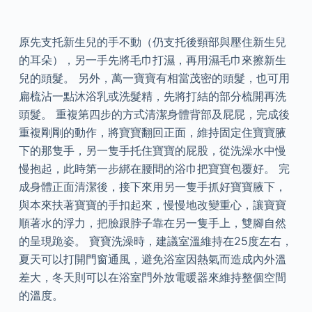
原先支托新生兒的手不動（仍支托後頸部與壓住新生兒
的耳朵），另一手先將毛巾打濕，再用濕毛巾來擦新生
兒的頭髮。 另外，萬一寶寶有相當茂密的頭髮，也可用
扁梳沾一點沐浴乳或洗髮精，先將打結的部分梳開再洗
頭髮。 重複第四步的方式清潔身體背部及屁屁，完成後
重複剛剛的動作，將寶寶翻回正面，維持固定住寶寶腋
下的那隻手，另一隻手托住寶寶的屁股，從洗澡水中慢
慢抱起，此時第一步綁在腰間的浴巾把寶寶包覆好。 完
成身體正面清潔後，接下來用另一隻手抓好寶寶腋下，
與本來扶著寶寶的手扣起來，慢慢地改變重心，讓寶寶
順著水的浮力，把臉跟脖子靠在另一隻手上，雙腳自然
的呈現跪姿。 寶寶洗澡時，建議室溫維持在25度左右，
夏天可以打開門窗通風，避免浴室因熱氣而造成內外溫
差大，冬天則可以在浴室門外放電暖器來維持整個空間
的溫度。