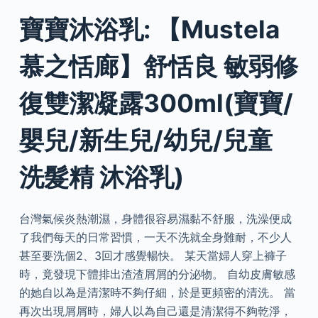
寶寶沐浴乳: 【Mustela
慕之恬廊】舒恬良 敏弱修
復雙潔凝露300ml(寶寶/
嬰兒/新生兒/幼兒/兒童
洗髮精 沐浴乳)
台灣氣候炎熱潮濕，身體很容易濕黏不舒服，洗澡便成
了我們每天的日常習慣，一天不洗就全身難耐，不少人
甚至要洗個2、3回才感覺暢快。 某天當婦人穿上褲子
時，竟發現下體排出渣渣屑屑的分泌物。 自幼皮膚敏感
的她自以為是清潔時不夠仔細，於是更頻密的清洗。 當
再次出現屑屑時，婦人以為自己還是清潔得不夠乾淨，