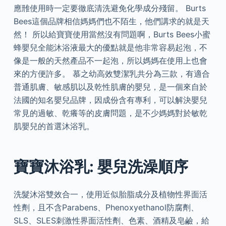
應雃使用時一定要徹底清洗避免化學成分殘留。 Burts
Bees這個品牌相信媽媽們也不陌生，他們講求的就是天
然！ 所以給寶寶使用當然沒有問題啊，Burts Bees小蜜
蜂嬰兒全能沐浴液最大的優點就是他非常容易起泡，不
像是一般的天然產品不一起泡，所以媽媽在使用上也會
來的方便許多。 慕之幼高效雙潔乳共分為三款，有適合
普通肌膚、敏感肌以及乾性肌膚的嬰兒，是一個來自於
法國的知名嬰兒品牌，因成份含有專利，可以解決嬰兒
常見的過敏、乾癢等的皮膚問題，是不少媽媽對於敏乾
肌嬰兒的首選沐浴乳。
寶寶沐浴乳: 嬰兒洗澡順序
洗髮沐浴雙效合一，使用近似胎脂成分及植物性界面活
性劑，且不含Parabens、Phenoxyethanol防腐劑、
SLS、SLES刺激性界面活性劑、色素、酒精及皂鹼，給