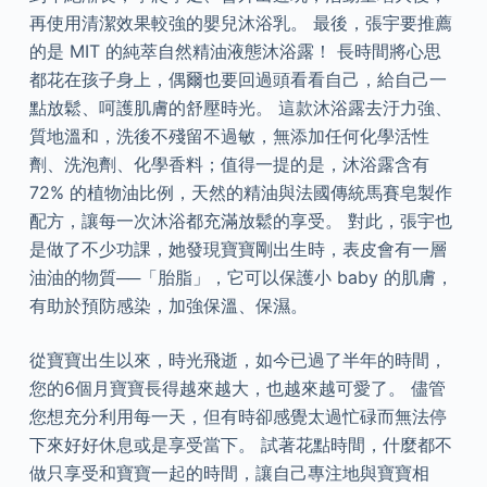
再使用清潔效果較強的嬰兒沐浴乳。 最後，張宇要推薦
的是 MIT 的純萃自然精油液態沐浴露！ 長時間將心思
都花在孩子身上，偶爾也要回過頭看看自己，給自己一
點放鬆、呵護肌膚的舒壓時光。 這款沐浴露去汙力強、
質地溫和，洗後不殘留不過敏，無添加任何化學活性
劑、洗泡劑、化學香料；值得一提的是，沐浴露含有
72% 的植物油比例，天然的精油與法國傳統馬賽皂製作
配方，讓每一次沐浴都充滿放鬆的享受。 對此，張宇也
是做了不少功課，她發現寶寶剛出生時，表皮會有一層
油油的物質──「胎脂」，它可以保護小 baby 的肌膚，
有助於預防感染，加強保溫、保濕。
從寶寶出生以來，時光飛逝，如今已過了半年的時間，
您的6個月寶寶長得越來越大，也越來越可愛了。 儘管
您想充分利用每一天，但有時卻感覺太過忙碌而無法停
下來好好休息或是享受當下。 試著花點時間，什麼都不
做只享受和寶寶一起的時間，讓自己專注地與寶寶相