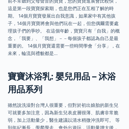
前不常聽到父母聲音的寶寶，您的寶寶進展會比較快，
這是第一段寶寶探索期，也是您們正在互相了解的時
期。 14個月寶寶發展出自我意識，如果家中有其他孩
子，14個月寶寶將會與他們玩在一起，但您偶爾需要處
理孩子們的爭吵。 在這個年齡，寶寶只有「自我」的概
念，「我要」、「我想」－－每個孩子都認為自己是最
重要的。 14個月寶寶還需要一些時間學會「分享」，在
未來，輪流與禮貌都是…
寶寶沐浴乳: 嬰兒用品 – 沐浴
用品系列
雖然說洗澡對台灣人很重要，但對於初出娘胎的新生兒
可就要多加注意，因為新生兒表皮層很薄、肌膚非常脆
弱，加上活動量少，醫生建議以清水稍微沖洗即可。 等
到年紀漸長，學爬學走、會外出遊玩，活動量增大後，