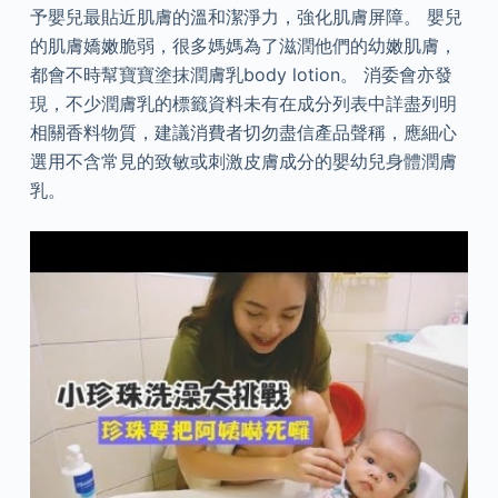
予嬰兒最貼近肌膚的溫和潔淨力，強化肌膚屏障。 嬰兒
的肌膚嬌嫩脆弱，很多媽媽為了滋潤他們的幼嫩肌膚，
都會不時幫寶寶塗抹潤膚乳body lotion。 消委會亦發
現，不少潤膚乳的標籤資料未有在成分列表中詳盡列明
相關香料物質，建議消費者切勿盡信產品聲稱，應細心
選用不含常見的致敏或刺激皮膚成分的嬰幼兒身體潤膚
乳。