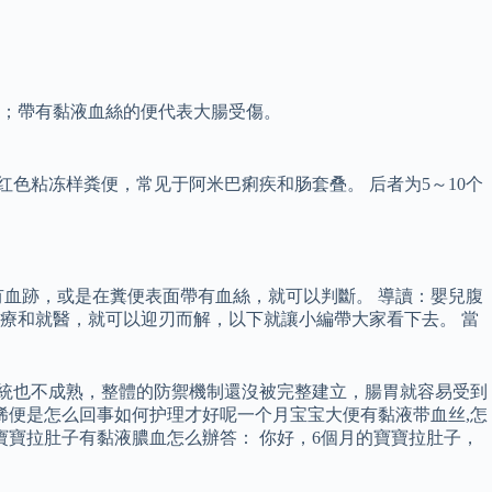
狀況；帶有黏液血絲的便代表大腸受傷。
色粘冻样粪便，常见于阿米巴痢疾和肠套叠。 后者为5～10个
血跡，或是在糞便表面帶有血絲，就可以判斷。 導讀：嬰兒腹
療和就醫，就可以迎刃而解，以下就讓小編帶大家看下去。 當
系統也不成熟，整體的防禦機制還沒被完整建立，腸胃就容易受到
稀便是怎么回事如何护理才好呢一个月宝宝大便有黏液带血丝,怎
月寶寶拉肚子有黏液膿血怎么辦答： 你好，6個月的寶寶拉肚子，