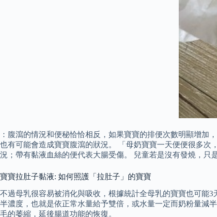
：腹瀉的情況和便秘恰恰相反，如果寶寶的排便次數明顯增加，
也有可能會造成寶寶腹瀉的狀況。 「母奶寶寶一天便便很多次
況；帶有黏液血絲的便代表大腸受傷。 兒童若是沒有發燒，只
寶寶拉肚子黏液: 如何照護「拉肚子」的寶寶
不過母乳很容易被消化與吸收，根據統計全母乳的寶寶也可能3
半濃度，也就是依正常水量給予雙倍，或水量一定而奶粉量減半
毛的萎縮，延後腸道功能的恢復。