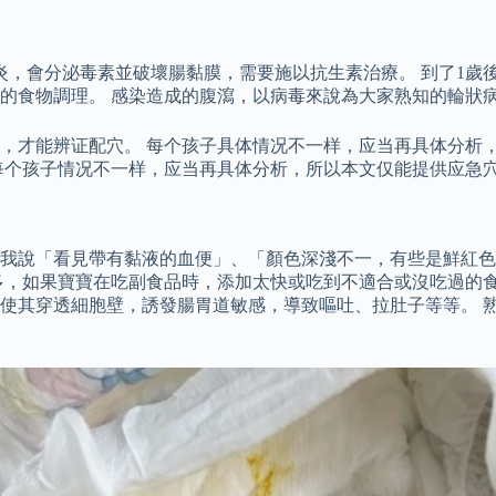
炎，會分泌毒素並破壞腸黏膜，需要施以抗生素治療。 到了1歲
的食物調理。 感染造成的腹瀉，以病毒來說為大家熟知的輪狀
，才能辨证配穴。 每个孩子具体情况不一样，应当再具体分析，
每个孩子情况不一样，应当再具体分析，所以本文仅能提供应急
對我說「看見帶有黏液的血便」、「顏色深淺不一，有些是鮮紅
多，如果寶寶在吃副食品時，添加太快或吃到不適合或沒吃過的食
使其穿透細胞壁，誘發腸胃道敏感，導致嘔吐、拉肚子等等。 