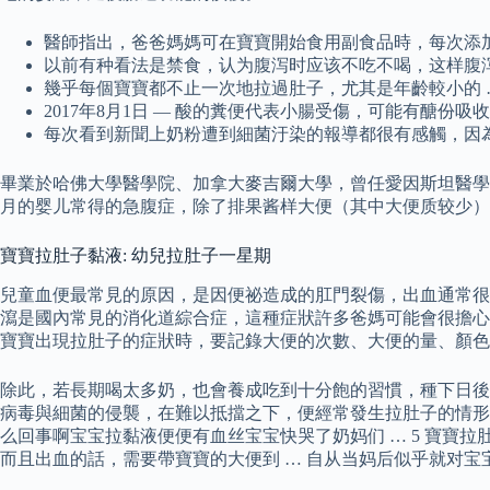
醫師指出，爸爸媽媽可在寶寶開始食用副食品時，每次添
以前有种看法是禁食，认为腹泻时应该不吃不喝，这样腹
幾乎每個寶寶都不止一次地拉過肚子，尤其是年齡較小的 
2017年8月1日 — 酸的糞便代表小腸受傷，可能有醣
每次看到新聞上奶粉遭到細菌汙染的報導都很有感觸，因
畢業於哈佛大學醫學院、加拿大麥吉爾大學，曾任愛因斯坦醫學院
月的婴儿常得的急腹症，除了排果酱样大便（其中大便质较少）
寶寶拉肚子黏液: 幼兒拉肚子一星期
兒童血便最常見的原因，是因便祕造成的肛門裂傷，出血通常很
瀉是國內常見的消化道綜合症，這種症狀許多爸媽可能會很擔心
寶寶出現拉肚子的症狀時，要記錄大便的次數、大便的量、顏
除此，若長期喝太多奶，也會養成吃到十分飽的習慣，種下日後
病毒與細菌的侵襲，在難以抵擋之下，便經常發生拉肚子的情形
么回事啊宝宝拉黏液便便有血丝宝宝快哭了奶妈们 … 5 寶寶拉
而且出血的話，需要帶寶寶的大便到 … 自从当妈后似乎就对宝