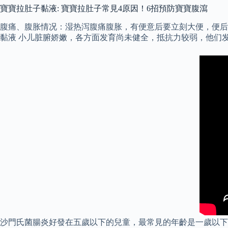
寶寶拉肚子黏液: 寶寶拉肚子常見4原因！6招預防寶寶腹瀉
腹痛、腹胀情况：湿热泻腹痛腹胀，有便意后要立刻大便，便后
黏液 小儿脏腑娇嫩，各方面发育尚未健全，抵抗力较弱，他们
沙門氏菌腸炎好發在五歲以下的兒童，最常見的年齡是一歲以下，