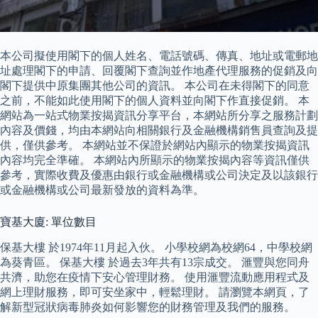
本公司擬使用閣下的個人姓名、電話號碼、傳真、地址或電郵地
址處理閣下的申請、回覆閣下查詢並作地產代理服務的促銷及向
閣下提供中原集團其他公司的資訊。 本公司在未得閣下的同意
之前，不能如此使用閣下的個人資料並向閣下作直接促銷。 本
網站為一站式物業按揭資訊分享平台，本網站所分享之服務計劃
內容及價錢，均由本網站向相關銀行及金融機構銷售員查詢及提
供，僅供參考。 本網站並不保證於網站內顯示的物業按揭資訊
內容均完全準確。 本網站內所顯示的物業按揭內容等資訊僅供
參考，實際收費及優惠由銀行或金融機構或公司決定及以該銀行
或金融機構或公司最新發放的資料為準。
寶基大廈: 單位數目
保基大樓 於1974年11月起入伙。 小學校網為校網64，中學校網
為葵青區。 保基大樓 於過去3年共有13宗成交。 滙豐與您同舟
共濟，助您在疫情下安心管理財務。 使用滙豐流動應用程式及
網上理財服務，即可安坐家中，輕鬆理財。 請瀏覽本網頁，了
解新型冠狀病毒肺炎如何影響您的財務管理及我們的服務。