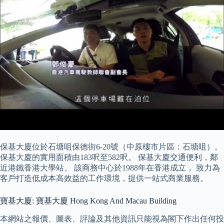
保基大廈位於石塘咀保德街6-20號（中原樓市片區：石塘咀）。
保基大廈的實用面積由183呎至582呎。 保基大廈交通便利，鄰
近港鐵香港大學站。 該商務中心於1988年在香港成立， 致力為
客戶打造低成本高效益的工作環境，提供一站式商業服務。
寶基大廈: 寶基大廈 Hong Kong And Macau Building
本網站之報價、圖表、評論及其他資訊只能視為閣下作出任何投