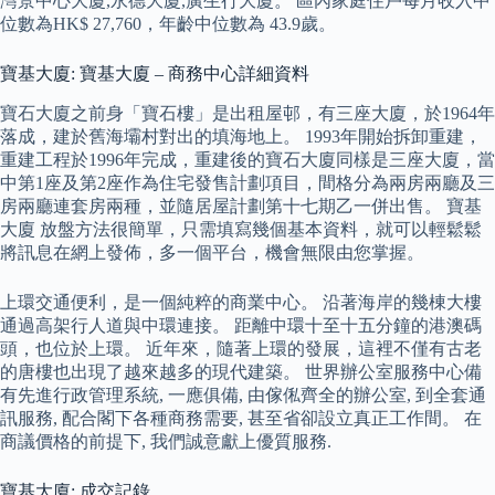
灣景中心大廈,永德大廈,廣生行大廈。 區內家庭住戶每月收入中
位數為HK$ 27,760，年齡中位數為 43.9歲。
寶基大廈: 寶基大廈 – 商務中心詳細資料
寶石大廈之前身「寶石樓」是出租屋邨，有三座大廈，於1964年
落成，建於舊海壩村對出的填海地上。 1993年開始拆卸重建，
重建工程於1996年完成，重建後的寶石大廈同樣是三座大廈，當
中第1座及第2座作為住宅發售計劃項目，間格分為兩房兩廳及三
房兩廳連套房兩種，並隨居屋計劃第十七期乙一併出售。 寶基
大廈 放盤方法很簡單，只需填寫幾個基本資料，就可以輕鬆鬆
將訊息在網上發佈，多一個平台，機會無限由您掌握。
上環交通便利，是一個純粹的商業中心。 沿著海岸的幾棟大樓
通過高架行人道與中環連接。 距離中環十至十五分鐘的港澳碼
頭，也位於上環。 近年來，隨著上環的發展，這裡不僅有古老
的唐樓也出現了越來越多的現代建築。 世界辦公室服務中心備
有先進行政管理系統, 一應俱備, 由傢俬齊全的辦公室, 到全套通
訊服務, 配合閣下各種商務需要, 甚至省卻設立真正工作間。 在
商議價格的前提下, 我們誠意獻上優質服務.
寶基大廈: 成交記錄