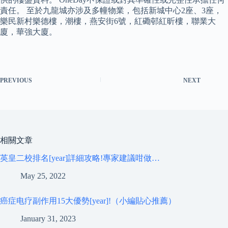
責任。 至於九龍城亦涉及多幢物業，包括新城中心2座、3座，
樂民新村樂德樓，潮樓，燕安街6號，紅磡邨紅昕樓，聯業大
廈，華強大廈。
PREVIOUS
NEXT
相關文章
英皇二校排名[year]詳細攻略!專家建議咁做…
May 25, 2022
癌症电疗副作用15大優勢[year]!（小編貼心推薦）
January 31, 2023