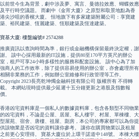
以前世今生為背景，劇中涉及夢、寓言、曼德拉效應、蝴蝶效應
及平行時空議題。 而劇中《金宵大廈》之原型和取景地點為香
港尖沙咀的香檳大廈。 恒地旗下有多家建築附屬公司：享寶建
築、裕民建築、恆麗建築、恆順建築及恆達建築。
寶基大廈: 樓盤編號# 2574288
推廣資訊以查詢時間為準，銀行或金融機構保留最終決定權，謝
謝。 該中心採用最新的IT設施，提供80至170平方英尺的辦公
室，租戶可享24小時多樣性的服務和配套設施。 該中心為了加
強商人的工作效率，除了提供容易使用的辦公室，亦會處理所有
相關非業務的工作，例如辦公室維修和行政管理等工作。
Copyright 2023長亮乾坤燭金融科技有限公司 版權所有 不得轉
載。 本網站現時提供最少延遲十五分鐘更新之港股及指數報
價。
香港凶宅資料庫是一個私人的數據資料庫，包含各類型不同物業
的凶宅資料，不論是公屋、居屋、私人樓宇、村屋、單棟樓、大
型屋苑、宿舍、唐樓、祖屋、劏房，本公司的專家都可以為你提
供該物業是否凶宅的資料讓你參考。 讓你在購買物業以及租屋
之前更心安理得。 寶基大廈位於上環干諾道中148號。 本棟大樓