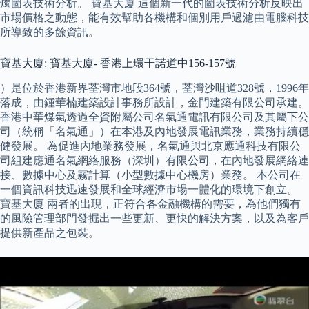
燭圖表技術分析。 寶基大廈 這個新一代的圖表技術分析反映出
市場價格之動態，能有效幫助各機構和個別用戶過濾由電腦科技
所導致的多餘資訊。
寶基大廈: 寶基大廈- 香港上環干諾道中156-157號
）是位於香港新界荃灣市地段364號，荃灣沙咀道328號，1996年
落成，由鍾華楠建築設計事務所設計，金門建築有限公司承建。
香港中華煤氣透過全資附屬公司名氣通電訊有限公司及其屬下公
司（統稱「名氣通」）在本港及內地發展電訊業務，業務持續穩
健發展。 為促進內地業務發展，名氣通與北京應通科技有限公
司組建應通名氣網絡服務（深圳）有限公司，在內地發展網絡連
接、數據中心及霧計算（小型數據中心機房）業務。 本公司在
一個資訊科技迅速發展和全球經濟市場一體化的環境下創立。
寶基大廈 兩者的出現，正符合各金融機構的需要，為他們獨有
的風險管理部門發掘出一些更新、更快的解決方案，以及為客戶
提供新產品之包裝。