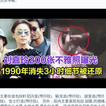
完全準確。
主要街道包括軒尼詩道(灣仔段)、駱克道(灣仔段)、謝斐道(灣仔
段)、告士打道(灣仔段)。 另外，區內主要屋苑包括 囍匯,尚翹峰,