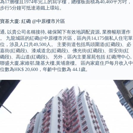
為17層樓且1974年完工的寫字樓，總樓板面積為40,460平方吋，
步行5分鐘可抵達港鐵上環站。
寶基大廈: 紅磡 @中原樓市片區
通, 以貴公司名稱接待, 確保閣下有效地調配資源, 業務暢順運作
。 九龍城區的紅磡@中原樓市片區，區內共14,175個私人住宅單
位，涉及人口共49,500人。 主要街道包括馬頭圍道(紅磡段)、必
嘉街(紅磡段)、漆咸道北(紅磡段)、佛光街(紅磡段)、崇安街(紅
磡段)、高山道(紅磡段)。 另外，區內主要屋苑包括 紅磡灣中心,
聯盛大廈,家維邨,隆基大樓,黃埔唐樓。 區內家庭住戶每月收入中
位數為HK$ 20,600，年齡中位數為 44.1歲。