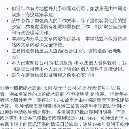
但近年亦有將地盤外判予非關連公司，如啟岸是由中國建
築旗下海悅建築承建。
該中心為了加強商人的工作效率，除了提供容易使用的辦
公室，亦會處理所有相關非業務的工作，例如辦公室維修
和行政管理等工作。
本網站內分享之文章內容僅供參考，本網站並不保證於網
站內文章內容均完全準確。
主要街道包括皇后大道西(石塘咀段)、德輔道西(石塘咀
段)。
本人已查閱貴公司的 私隱政策 和 收集個人資料聲明 ，並
同意貴公司使用本人於此所填寫的個人資料作直接促銷。
讓你在購買物業以及租屋之前更心安理得。
恒地一般把總承建商(大判)交予子公司(亦是行業慣常手法)負
責，例如名家匯的上蓋總承建商(不包括地基)是恆麗。 但近年亦
有將地盤外判予非關連公司，如啟岸是由中國建築旗下海悅建築
承建。 乾坤燭圖表發明獲得香港工業署的專利申請資助計劃批
出撥款申請乾坤燭之專利。 多個國家已批出專利證明書，而美
國之專利申請亦已獲批(美國專利號碼7,043,449)。 乾坤燭創辦人
有鑑市場上的資訊泛濫的情況日益嚴重，遂於1999年發明了乾坤