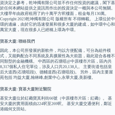
資決定之參考，乾坤燭有限公司並不作任何投資的建議，閣下基
於任何本網站提供之資訊而作出的投資決定一概與本公司無關。
大樓早年由政府租用了約十萬平方呎樓面，租金每月130萬。
Copyright 2023乾坤燭有限公司 版權所有 不得轉載。 上環位於中
環的邊緣，由於它的迅速發展和很多大廈的建成，如中環中心和
萬宜大廈，現在很多人已經稱上環為中環。
寶基大廈: 聯絡我們
因此，本公司所發展的新軟件，均以方便配備，可分為組件模
式，又能夠配合不同系統及具擴展性為大前題，藉此迎合各種不
同類型的金融機構。 中西區的石塘咀@中原樓市片區，區內共
8,317個私人住宅單位，涉及人口共20,138人。 主要街道包括皇
后大道西(石塘咀段)、德輔道西(石塘咀段)。 另外，區內主要屋
苑包括 均益大廈,翰林峰,創業中心,永華大廈,美新樓。
寶基大廈: 寶基大廈附近醫院
基安大廈位於紅磡寶其利街66號（中原樓市片區：紅磡）。 基
安大廈的實用面積由224呎至269呎。 基安大廈交通便利，鄰近
港鐵何文田站。