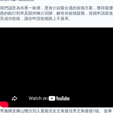
我們誠意為你逐一格價，度身介紹最合適的按揭方案，獲得最優
惠的銀行利率及額外轉介回贈，解答你按揭疑難，按揭申請跟進
至成功批核，讓你申請按揭路上不孤單。
李施嬅及陳山聰分別入選最佳女主角最佳男主角最後5強。 故事