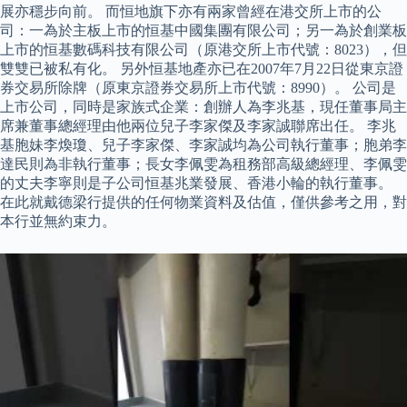
展亦穩步向前。 而恒地旗下亦有兩家曾經在港交所上市的公
司：一為於主板上市的恒基中國集團有限公司；另一為於創業板
上市的恒基數碼科技有限公司（原港交所上市代號：8023），但
雙雙已被私有化。 另外恒基地產亦已在2007年7月22日從東京證
券交易所除牌（原東京證券交易所上市代號：8990）。 公司是
上市公司，同時是家族式企業：創辦人為李兆基，現任董事局主
席兼董事總經理由他兩位兒子李家傑及李家誠聯席出任。 李兆
基胞妹李煥瓊、兒子李家傑、李家誠均為公司執行董事；胞弟李
達民則為非執行董事；長女李佩雯為租務部高級總經理、李佩雯
的丈夫李寧則是子公司恒基兆業發展、香港小輪的執行董事。
在此就戴德梁行提供的任何物業資料及估值，僅供參考之用，對
本行並無約束力。