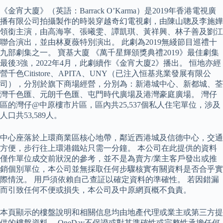
《金宵大廈》（英語：Barrack O’Karma）是2019年香港電視廣
播有限公司拍攝製作的時裝穿越奇幻電視劇，由陳山聰及李施嬅
領銜主演，由高海寧、張曦雯、譚凱琪、黃祥興、林子善及劉江
聯合演出，並由林夏薇特別演出。 此劇為2019無綫節目巡禮十
九部劇集之一。 寶基大廈 《萬千星輝頒獎典禮2019》最佳劇集
最後3強，2022年4月，此劇續作《金宵大廈2》播出。 恒地亦經
營千色Citistore、APITA、UNY（已注入恒基兆業發展有限公
司），分別於旗下商場經營，分別為：新港城中心、新都城、荃
灣千色匯、元朗千色匯、屯門時代廣場及港灣豪庭廣場。 灣仔
區的灣仔@中原樓市片區，區內共25,537個私人住宅單位，涉及
人口共53,589人。
中心座落於上環商業區核心地帶，鄰近西港城及信德中心，交通
方便，步行往上環港鐵站只需一分鐘。 本公司在此提供的資料
僅作單位成交前狀況的參考，並不是為賣方/業主客戶發出或推
銷個別單位，本公司並無採取任何步驟核實有關資料是否合乎實
際情況。 用戶須依賴自己查証以確定資料的準確性。 若因錯漏
而引致任何不便或損失，本公司及中原網頁概不負責。
本頁顯示的樓盤說明和相關信息均由地產代理或業主或第三方提
供的樓盤資料。 OneDay不保證或對其準確性或完整性承擔任何