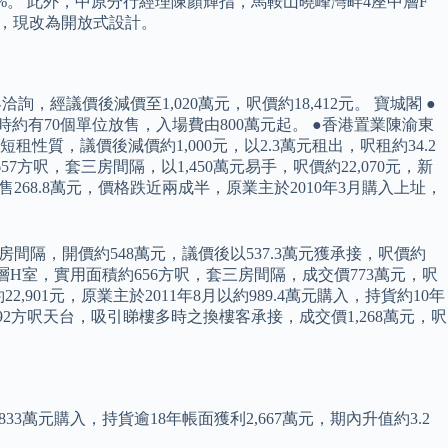
3%。 此外，中原分行經理陳顏輝指，馬鞍山曉峰灣畔4座中層F
間隔，現改為開放式設計。
經議價後減價至1,020萬元，呎價約18,412元。 寶城閣 ●
時約有70個單位放售，入場費由800萬元起。 ●香港置業陳渝東
性質，議價後減價約1,000元，以2.3萬元租出，呎租約34.2
方呎，套三房間隔，以1,450萬元易手，呎價約22,070元，新
68.8萬元，價格跌近兩成半，原業主於2010年3月購入上址，
間隔，開價約548萬元，議價後以537.3萬元獲承接，呎價約
低層H室，實用面積約656方呎，套三房間隔，成交價773萬元，呎
,901元，原業主於2011年8月以約989.4萬元購入，持貨約10年
92方呎天台，吸引睇樓多時之換樓客承接，成交價1,268萬元，呎
3萬元購入，持貨逾18年帳面獲利2,667萬元，期內升值約3.2