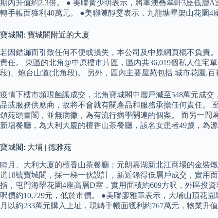
期內升值約2.3倍。 ● 美聯黃少明表示，將軍澳叠翠軒3座低層A室
轉手帳面獲利40萬元。 ●美聯陳靜雯表示，九龍塘畢架山花園4座
寶城閣: 寶城閣附近的大廈
若因錯漏而引致任何不便或損失，本公司及中原網頁概不負責。 
責任。 東區的北角@中原樓市片區，區內共36,019個私人住宅單
段)、炮台山道(北角段)。 另外，區內主要屋苑包括 城市花園,百
疫情下樓市頻現蝕讓成交，北角寶城閣中層戶減至548萬元成交，
品或服務供應商，故將不會就有關產品和服務承擔任何責任。 至
頌苑頌畫閣，並無病徵，為有流行病學關連的個案。 而另一間為
新增餐廳，為大利大廈的檀香山茶餐廳，該名女患者49歲，為源
寶城閣: 大埔 | 德雅苑
睦月、大利大廈的檀香山茶餐廳；元朗嘉湖新北江商場的金裝燉
道18號寶城閣，採一梯一伙設計，新近錄得低層戶成交，實用面積
指，屯門海翠花園4座高層D室，實用面積約609方呎，外區投資
呎價約10,729元，低於市價。 ●美聯廖雅章表示，大埔山頂花園單
月以約233萬元購入上址，現轉手帳面獲利約767萬元，物業升值逾