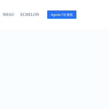
NHAU
ECHELON
Agoda 7折優惠