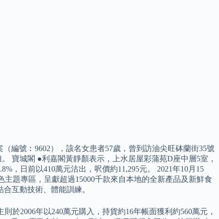
編號︰9602），該名女患者57歲，曾到訪油尖旺砵蘭街35號
 寶城閣 ●利嘉閣黃靜顏表示，上水居屋彩蒲苑D座中層5室，
前以410萬元沽出，呎價約11,295元。 2021年10月15
特色主題專區，呈獻超過15000千款來自本地的全新產品及新鮮食
戲區，結合互動技術、體能訓練。
於2006年以240萬元購入，持貨約16年帳面獲利約560萬元，