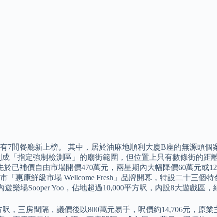
7間餐廳新上榜。 其中，居於油麻地順利大廈B座的無源頭個案（
成「指定強制檢測區」的廟街範圍，但位置上只有數條街的距離。
價自由市場開價470萬元，兩星期內大幅降價60萬元或12.8%，日
康鮮級市場 Wellcome Fresh」品牌開幕，特設二十三個
內遊樂場Sooper Yoo，佔地超過10,000平方呎，內設8大遊
，三房間隔，議價後以800萬元易手，呎價約14,706元，原業主則