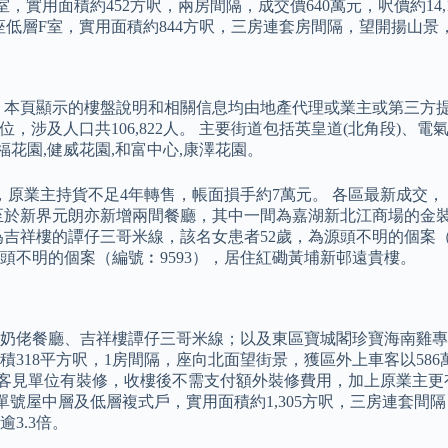
，實用面積約452方呎，兩房間隔，成交價640萬元，呎價約14,1
低層F室，實用面積約844方呎，三房連套房間隔，望開揚山景，連車
本頁顯示的樓盤說明和相關信息均由地產代理或業主或第三方提供
位，涉及人口共106,822人。 主要街道包括英皇道(北角段)、電
福花園,健威花園,和富中心,康澤花園。
原業主持貨不足4年轉售，帳面損手約7萬元。 各區最新成交，《
於新界元朗亦新增兩間餐廳，其中一間為嘉湖新北江商場的金裝燉
吉祥樓的譚仔三哥米線，該名女患者52歲，為源頭不明的個案（編
頭不明的個案（編號︰9593），居住紅磡黃埔新邨遠貴樓。
奶佬餐廳、吉祥樓譚仔三哥米線；以及東區寶城閣珍寶海南雞專門
318平方呎，1房間隔，座向北面望街景，獲區外上車客以586萬
客見單位有裝修，收樓後不需支付額外裝修費用，加上原業主更有議
號屋中層及低層複式戶，實用面積約1,305方呎，三房連套間隔，以1,
3.3倍。