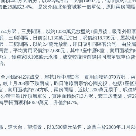
465方呎兩房，以682萬沽出，呎價14667元，低市價約2至
行估價低25萬或3.4%。 是次介紹北角寶城閣一個單位，原則兩房
方呎，三房間隔，以約1,080萬元放盤約1個月後，吸引外區客洽詢，
三房間隔，日前以1,130萬元沽出，呎價約18,709元，屋苑現
呎，三房間隔，以約2.4萬元放租，即日吸引同區客洽詢，由於屬短租
，平均實用呎價約22,680元，其中3座中層E室，實用面積約657
位，獲買家以198萬元承接，成交較疫情前錄得同層單號車位曾售2
4倍。
月錄約42宗成交，屋苑1座中層D室，實用面積約370方呎，兩房
手買賣，較上月208宗下跌兩成，昨日連錄兩宗怡心園交投，包括1座
，實用面積約524方呎，兩房間隔，近以1,200萬元易手，呎價約22
，長沙灣丰滙1座頂層單位，實用面積約713方呎，套三房間隔，連2
次轉手帳面獲利406.9萬元，升值約47%。
天台，望海景，以3,500萬元沽售，原業主於2003年11月以83