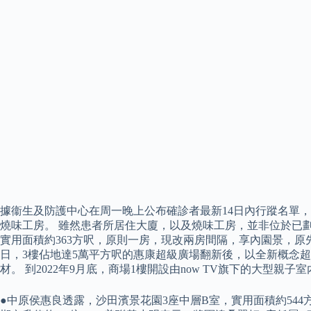
據衞生及防護中心在周一晚上公布確診者最新14日內行蹤名單，有
燒味工房。 雖然患者所居住大廈，以及燒味工房，並非位於已劃
實用面積約363方呎，原則一房，現改兩房間隔，享內園景，原先於已補
日，3樓佔地達5萬平方呎的惠康超級廣場翻新後，以全新概念超市「惠
材。 到2022年9月底，商場1樓開設由now TV旗下的大型親子室
●中原侯惠良透露，沙田濱景花園3座中層B室，實用面積約544方呎