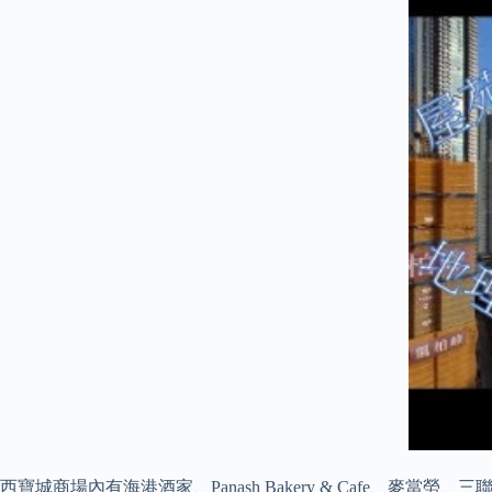
西寶城商場內有海港酒家、Panash Bakery & Cafe、麥當