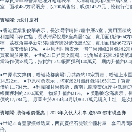
中原資深區域營業經理方翰達表示，大埔新達廣場2座中層E室，面積
室，面積482方呎兩房，以700萬售出，呎價14523元，較銀
寶城閣: 元朗 | 廈村
●香港置業黎俊華表示，長沙灣宇晴軒7座中層A室，實用面積約554
利嘉閣邱家仁指，長沙灣昇悅居8座高層G室，實用面積約604方呎，
稱，荔枝角美孚新邨5期蘭秀街24號低層A室，實用面積約672方
元，高市價約15%。 ●中原周世康表示，灣仔尚翹峰2月錄得2宗買賣
買家屬於用家。 ●世紀21日昇黃文龍稱，北角城市花園2樓雙號車
當時作價58萬元，持貨約12年帳面獲利140萬元，期內升值約2.
●中原洪文鋒稱，粉嶺花都廣場2月共錄約10宗買賣，粉嶺上水區全
14,522元。 ●中原柯勇表示，將軍澳2月最終錄得165宗二
價約11,784元。 ●利嘉閣甘尚德指，西南九龍瓏璽6A座中低層C室
帳面獲利約210.6萬元，物業升值約21%。 ● 美聯劉念滿表示
價約17,784元。 原業主於2014年4月以861.1萬元購入上址，是
寶城閣: 裝修報價優惠｜2023年入伙大利事 送$500超市現金券
●世紀21奇豐廖振雄透露，西貢慶徑石雙號全幢村屋，套四房間隔，連
倍。