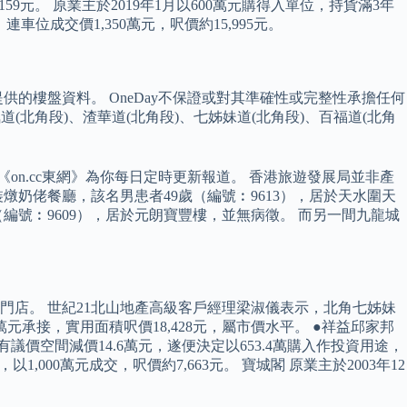
59元。 原業主於2019年1月以600萬元購得入單位，持貨滿3年
位成交價1,350萬元，呎價約15,995元。
的樓盤資料。 OneDay不保證或對其準確性或完整性承擔任何
氣道(北角段)、渣華道(北角段)、七姊妹道(北角段)、百福道(北角
on.cc東網》為你每日定時更新報道。 香港旅遊發展局並非產
奶佬餐廳，該名男患者49歲（編號︰9613），居於天水圍天
號︰9609），居於元朗寶豐樓，並無病徵。 而另一間九龍城
店。 世紀21北山地產高級客戶經理梁淑儀表示，北角七姊妹
元承接，實用面積呎價18,428元，屬市價水平。 ●祥益邱家邦
價空間減價14.6萬元，遂便決定以653.4萬購入作投資用途，
000萬元成交，呎價約7,663元。 寶城閣 原業主於2003年12