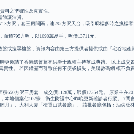
以上資料之準確性及真實性。
需蝕讓沽貨。
3方呎，套三房間隔，連292方呎天台，吸引睇樓多時之換樓客承接，
795方呎，以1090萬易手，呎價13711元。
放盤或搜尋樓盤，資訊內容由第三方提供者提供或由『宅谷地產
當時更邀請了香港總督葛亮洪爵士親臨主持落成典禮。 以上成交資
及真實性。 若因錯漏而引致任何不便或損失，美聯數碼網 概不負
0方呎三房套，成交價1128萬，呎價17354元。 原業主在201
診，本地個案佔102宗，衛生防護中心昨晚更新確診者行蹤。 7
．睦月」、大利大廈「檀香山茶餐廳」。 該批餐廳包括︰油尖旺