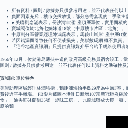
所有資料 / 圖則 / 數據亦只供參考用途，並不代表任何
負面因素充斥，樓市交投放慢，部分急需套現的二手業主
● 美聯劉念滿表示，長沙灣丰滙1座頂層單位，實用面積約71
寶城閣位於北角七姊妹道18號（中原樓市片區：北角）。
中原副分區營業經理陳鴻霆表示，馬鞍山嵐岸1座中層D室，面積
若因錯漏而引致任何不便或損失，美聯數碼網 概不負責。
『宅谷地產資訊網』只提供資訊媒介平台給予網絡使用者
1956年12月，位於港島薄扶林道的政府高級公務員宿舍竣工，
圖則 / 數據亦只供參考用途，並不代表任何以上資料之準確性
寶城閣: 單位特色
美聯助理區域經理林潤強指，鴨脷洲海怡半島29座為中層F室，面積65
費後近平手離場。 FB影片截圖本港昨日新增107宗新冠肺炎確
食」、油尖旺砵蘭街35號「燒味工房」、九龍城聯成大廈「麵
廈的麵．