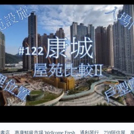
勞、三聯書店、惠康鮮級市場 Wellcome Fresh、通利琴行、7