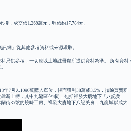
成交價1,268萬元，呎價約17,784元。
資訊網』從其他參考資料或來源獲取。
料只供參考，一切應以土地註冊處所提供資料為準。 所有資料 /
責。
8年7月以1090萬購入單位，帳面獲利38萬或3.5%，扣除買賣雜
間食肆新上榜，其中九龍區佔4間，包括祥發大廈地下「八記美
砵蘭街35號的燒味工房、祥發大廈地下八記美食；九龍城聯成大