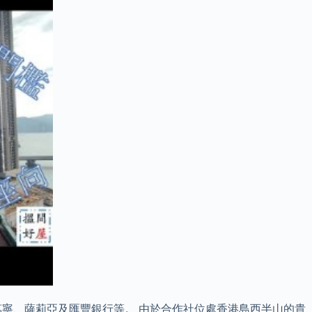
59阿信屋、萬寧、薩莉亞及匯豐銀行等。 由於合作社位處香港島西半山的貴