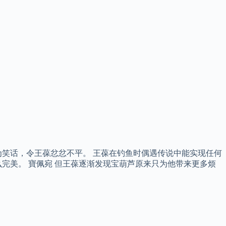
笑话，令王葆忿忿不平。 王葆在钓鱼时偶遇传说中能实现任何
完美。 寶佩宛 但王葆逐渐发现宝葫芦原来只为他带来更多烦