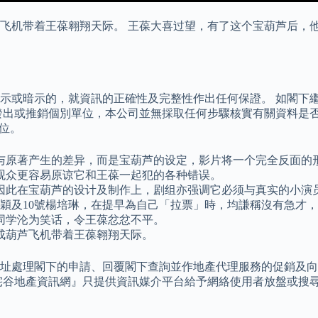
飞机带着王葆翱翔天际。 王葆大喜过望，有了这个宝葫芦后，他
示或暗示的，就資訊的正確性及完整性作出任何保證。 如閣下繼
發出或推銷個別單位，本公司並無採取任何步驟核實有關資料是否
單位。
与原著产生的差异，而是宝葫芦的设定，影片将一个完全反面的形
观众更容易原谅它和王葆一起犯的各种错误。
因此在宝葫芦的设计及制作上，剧组亦强调它必须与真实的小演
穎及10號楊培琳，在提早為自己「拉票」時，均謙稱沒有急才
同学沦为笑话，令王葆忿忿不平。
成葫芦飞机带着王葆翱翔天际。
址處理閣下的申請、回覆閣下查詢並作地產代理服務的促銷及向
宅谷地產資訊網』只提供資訊媒介平台給予網絡使用者放盤或搜