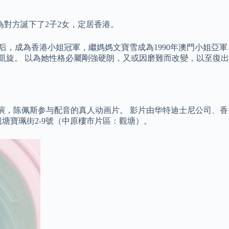
為對方誕下了2子2女，定居香港。
后，成為香港小姐冠軍，繼媽媽文寶雪成為1990年澳門小姐亞軍
凱旋。 以為她性格必屬剛強硬朗，又或因磨難而改變，以至復出
主演，陈佩斯参与配音的真人动画片。 影片由华特迪士尼公司、香
塘寶珮街2-9號（中原樓市片區：觀塘）。