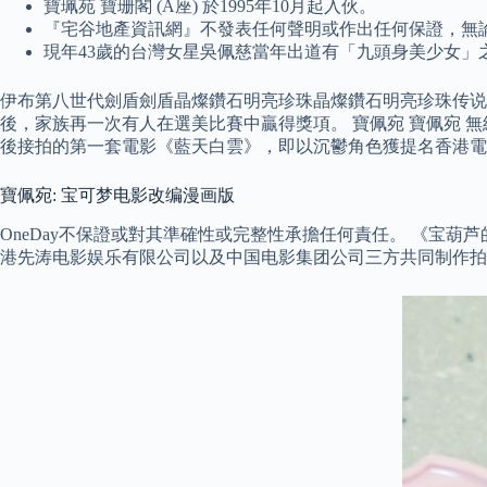
寶珮苑 寶珊閣 (A座) 於1995年10月起入伙。
『宅谷地產資訊網』不發表任何聲明或作出任何保證，無
現年43歲的台灣女星吳佩慈當年出道有「九頭身美少女」之
伊布第八世代劍盾劍盾晶燦鑽石明亮珍珠晶燦鑽石明亮珍珠传说 阿
後，家族再一次有人在選美比賽中贏得獎項。 寶佩宛 寶佩宛 
後接拍的第一套電影《藍天白雲》，即以沉鬱角色獲提名香港電
寶佩宛: 宝可梦电影改编漫画版
OneDay不保證或對其準確性或完整性承擔任何責任。 《宝
港先涛电影娱乐有限公司以及中国电影集团公司三方共同制作拍