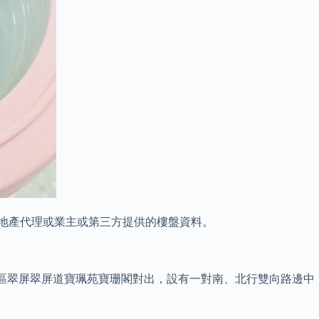
信息均由地產代理或業主或第三方提供的樓盤資料。
龍觀塘區翠屏翠屏道寶珮苑寶珊閣對出，設有一對南、北行雙向路邊中