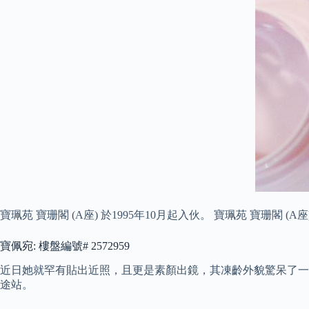
寶珮苑 寶珊閣 (A座) 於1995年10月起入伙。 寶珮苑 寶
寶佩宛: 樓盤編號# 2572959
近日她就罕有貼出近照，且更是素顏出鏡，其凍齡外貌驚呆了一眾網
途站。