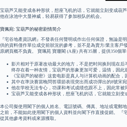
宝葫芦又能变成各种形状，想座飞机的话，它就能立刻变成葫芦
他在泳池中大显神威，轻易获得了参加校队的机会。
寶佩宛: 宝葫芦的秘密剧情简介
『宅谷地產資訊網』不發表任何聲明或作出任何保證，無論是明
供的資料僅作單位成交前狀況的參考，並不是為賣方/業主客戶
原網頁概不負責。 寶珮苑 寶珊閣 (A座) 共有35層，提供350個
影片相对于原著改动最大的地方，不是把时间换到现在后
终存在着一种友情，宝葫芦的形象更加可爱，温情，因此
《宝葫芦的秘密》这套电影是真人与计算机动画的配合，
其中在準決賽當晚問答環節表現突出而成功彈出的8號宋宛
他在学校无法专心，功课和考试成绩也跟不上，因此常被
宝葫芦又能变成各种形状，想座飞机的话，它就能立刻变
本公司擬使用閣下的個人姓名、電話號碼、傳真、地址或電郵地
之前，不能如此使用閣下的個人資料並向閣下作直接促銷。 『
從其他參考資料或來源獲取。