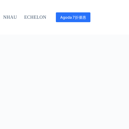
NHAU
ECHELON
Agoda 7折優惠