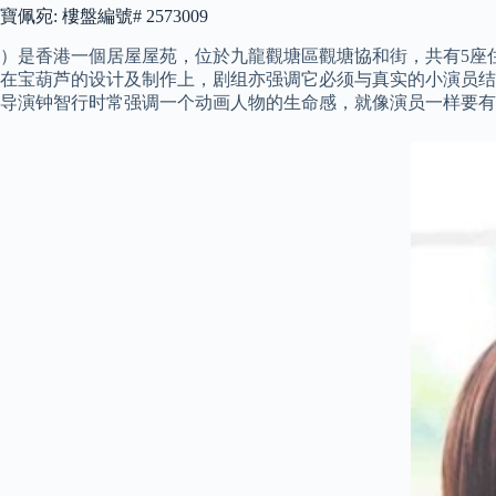
寶佩宛: 樓盤編號# 2573009
）是香港一個居屋屋苑，位於九龍觀塘區觀塘協和街，共有5座住
在宝葫芦的设计及制作上，剧组亦强调它必须与真实的小演员结
导演钟智行时常强调一个动画人物的生命感，就像演员一样要有