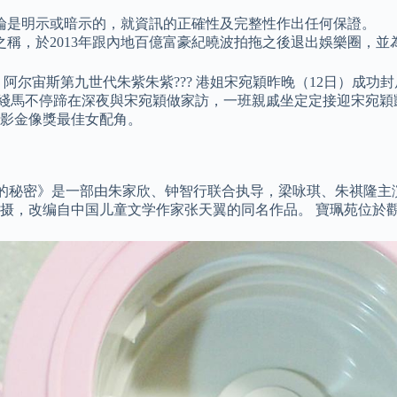
論是明示或暗示的，就資訊的正確性及完整性作出任何保證。
稱，於2013年跟內地百億富豪紀曉波拍拖之後退出娛樂圈，並
尔宙斯第九世代朱紫朱紫??? 港姐宋宛穎昨晚（12日）成功封
無綫馬不停蹄在深夜與宋宛穎做家訪，一班親戚坐定定接迎宋宛穎
影金像獎最佳女配角。
葫芦的秘密》是一部由朱家欣、钟智行联合执导，梁咏琪、朱祺隆
摄，改编自中国儿童文学作家张天翼的同名作品。 寶珮苑位於觀