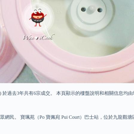
珊閣 (A座) 於過去3年共有6宗成交。 本頁顯示的樓盤說明和相關
民。 寶珮苑（Po 寶佩宛 Pui Court）巴士站，位於九