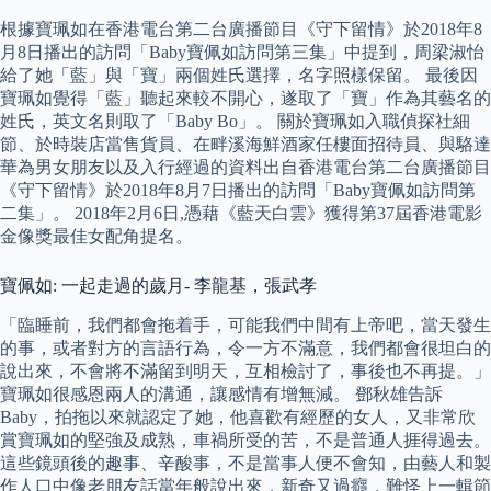
根據寶珮如在香港電台第二台廣播節目《守下留情》於2018年8
月8日播出的訪問「Baby寶佩如訪問第三集」中提到，周梁淑怡
給了她「藍」與「寶」兩個姓氏選擇，名字照樣保留。 最後因
寶珮如覺得「藍」聽起來較不開心，遂取了「寶」作為其藝名的
姓氏，英文名則取了「Baby Bo」。 關於寶珮如入職偵探社細
節、於時裝店當售貨員、在畔溪海鮮酒家任樓面招待員、與駱達
華為男女朋友以及入行經過的資料出自香港電台第二台廣播節目
《守下留情》於2018年8月7日播出的訪問「Baby寶佩如訪問第
二集」。 2018年2月6日,憑藉《藍天白雲》獲得第37屆香港電影
金像獎最佳女配角提名。
寶佩如: 一起走過的歲月- 李龍基，張武孝
「臨睡前，我們都會拖着手，可能我們中間有上帝吧，當天發生
的事，或者對方的言語行為，令一方不滿意，我們都會很坦白的
說出來，不會將不滿留到明天，互相檢討了，事後也不再提。」
寶珮如很感恩兩人的溝通，讓感情有增無減。 鄧秋雄告訴
Baby，拍拖以來就認定了她，他喜歡有經歷的女人，又非常欣
賞寶珮如的堅強及成熟，車禍所受的苦，不是普通人捱得過去。
這些鏡頭後的趣事、辛酸事，不是當事人便不會知，由藝人和製
作人口中像老朋友話當年般說出來，新奇又過癮，難怪上一輯節