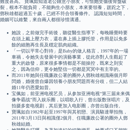
難度甚高。 寶珮如知道老公鍾意小朋友，可惜她受傷後骨盤破
裂，根本不能負荷，不能夠生小朋友，本來要領養，蹉跎之下，
鄧秋雄都超過五十歲，已經不符合領養條件。 認識短短時間，
婚姻可以維繫，來自兩人都很珍惜溝通。
她說，之前做完手術後，聽從醫生指導下，每晚睡覺時要
在頭上戴上壓力衣，還在鼻上插上膠托管，作用是以免多
餘的細胞再生長及穩定肌肉組織。
「一切以平常心對待」是Baby的做人格言，1997年的一場
車禍，令她失去發展中的演藝事業，從此亦對人生觀起了
重大的啟發，原來很多事情都是不能操控，既來之則安
之，因為信仰，更令她堅信一切都是冥冥中有主宰的。
而2011年她與任職廉政公署的圈外人鄧秋雄相識兩個月即
閃婚，婚後曾自爆因領養小朋友問題而有分歧，但二人結
婚11年仍恩愛如昔。
宝佩如，前亚洲电视艺员，从参加亚洲电视“第三届未来偶
像争霸战”而入娱乐圈，以唱歌入行，曾出版数张唱片，及
拍摄多套电视剧，其后更加入电影圈，亦曾出版自传。
寶珮如自1982年起至1997年與其初戀、演員駱達華拍拖，
2011年3月13日與相識僅2個月、任職廉政公署的圈外人鄧
秋雄結婚。