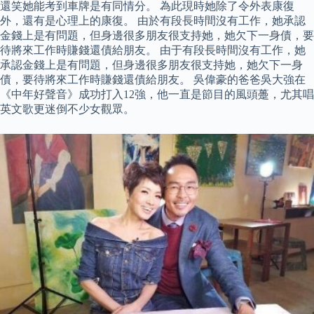
還笑她能考到車牌是有同情分。 為此現時她除了令外表康復
外，還有是心理上的康復。 由於有段長時間沒有工作，她承認
金錢上是有問題，但身邊很多朋友很支持她，她欠下一身債，要
待將來工作時賺錢還債給朋友。 由于有段長時間沒有工作，她
承認金錢上是有問題，但身邊很多朋友很支持她，她欠下一身
債，要待將來工作時賺錢還債給朋友。 吳偉豪的爸爸吳大強在
《中年好聲音》成功打入12強，他一直是節目的風頭躉，尤其唱
英文歌更迷倒不少女觀眾。