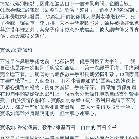
情緒低落到極點，因此在酒店租下一個海景房間，企圖自殺。
61歲徐錦江於電影《鹿鼎記》飾演「鰲拜」一角令人印象深刻，
近年長駐內地發展。 徐錦江日前於微博大曬與老婆殷祝平、兒
子徐菲、羅家英、李力持、宋本中飯聚嘅照片，除咗被指好氣色
與穿搭年輕之外，其兒子徐菲更意外成焦點，被大讚盡得父母真
傳，高大威猛又靚仔。
寶佩如: 寶佩如
不過早在鼻腔手術之前，她卻被另一傷患困擾了大半年。 「我
自己也是第一次聽到『腕管綜合症』，第一次經歷手痺、手痛到
完全睡不着。」腕管綜合症多數由手部長期勞損引致，10個家庭
主婦中幾乎七、八個會有。 有不少寶佩如的好閨蜜都為她送上
了精心挑選的禮物，例如大蛋糕、手袋等等。 寶佩如 寶佩如還
在10周年的結婚紀念派對上，感激老公無條件地為自己支付醫藥
費。 由於疫情的關係，寶佩如的結婚10周年派對只邀請了不到
20人，都是一些好閨蜜和朋友出席。 眾人分開很多張桌子坐，
寶佩如稱雖然身體隔開的，但大家心連著心。
寶佩如: 香港演員、歌手 / 维基百科，自由的 百科全书
直至早前才勇於站出來重新面對民眾，並先後兩次為嘴唇上的傷