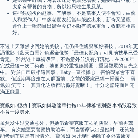
她聽醫生叮囑，為著加速好的細胞增長，她要戒口不能吃
太多有營養的食物，所以她只吃生果及菜。
這些鏡頭後的趣事、辛酸事，不是當事人便不會知，由藝
人和製作人口中像老朋友話當年般說出來，新奇又過癮，
難怪上一輯節目出街至今仍不斷有聽眾重溫，收聽率相當
好。
不過上天雖然收回她的美貌，但仍保住靚聲和好演技，2018年更
憑電影《藍天白雲》角逐金像獎「最佳女配角」可見演技早已受
肯定。 雖然遇上車禍毀容，不過意外並沒有打沉她，在2006年
完成最後一次手術後，她更勇於重投娛樂圈，重回觀眾的目光之
中。 對於自己破相這回事，Baby一直很擔心，害怕觀眾會不喜
歡。 但近期再度走在人群面前，之前的憂慮已經一掃而空。 寶
佩如 笑言：「其實化咗妝都唔係好覺啫！」十分之豁達而且充
滿正能量。
寶佩如: 輕功丨寶珮如與駱達華拍拖15年傳移情別戀 車禍毀容致
不育一度尋死
虽然发生过交通意外，但她仍希望克服车祸的阴影，早前再驾
车。 有次她更要警察协助泊车，而当警察认出是她时，还笑她
能考到车牌是有同情分。 寶佩如 为此现时她除了令外表康复