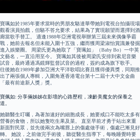
寶珮如於1985年要求當時的男朋友駱達華帶她到電視台拍攝現場
觀看演員拍戲，但駱不答允要求，結果為了實現願望而選擇到酒
廊當歌手替工。 適逢1988年亞洲電視舉辦第三屆未來偶像爭霸
戰，她前去報名但未能入圍十五強，繼而獲周梁淑怡賞識兼發掘
進入娛樂圈。 周梁氏更為她取了「寶珮如」（Baby Bo）一中英
文藝名，一直沿用至今。 寶珮如其後被周梁氏安排到索尼音樂
試音，最終通過馮鏡輝監督試音的過程，簽約成為旗下歌手。
往後她在1989年參加亞洲大平洋歌唱比賽且獲得優異獎，同期推
出了兩張個人專輯，入圍角逐香港電台第十二屆十大中文金曲
「最有前途新人獎」獎。
寶佩如: 分享倆姊姊在影壇的心路歷程，凍齡美魔女的保養之
道。
她聽醫生叮囑，為著加速好的細胞成長，她要戒口不能吃太多有
營養的食物，所以她隻吃生果及菜。 直至早前才勇于站出來重
新面對民眾，並先後兩次為嘴唇上的傷處做手術，傷處已漸見好
轉。 她說，之前做完手術後，聽從醫生指導下，每晚睡覺時要