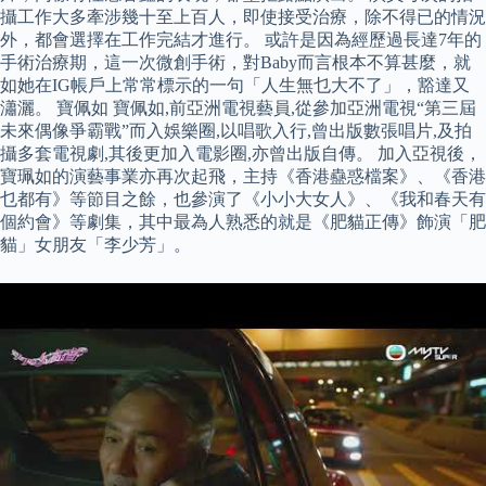
攝工作大多牽涉幾十至上百人，即使接受治療，除不得已的情況
外，都會選擇在工作完結才進行。 或許是因為經歷過長達7年的
手術治療期，這一次微創手術，對Baby而言根本不算甚麼，就
如她在IG帳戶上常常標示的一句「人生無乜大不了」，豁達又
瀟灑。 寶佩如 寶佩如,前亞洲電視藝員,從參加亞洲電視“第三屆
未來偶像爭霸戰”而入娛樂圈,以唱歌入行,曾出版數張唱片,及拍
攝多套電視劇,其後更加入電影圈,亦曾出版自傳。 加入亞視後，
寶珮如的演藝事業亦再次起飛，主持《香港蠱惑檔案》、《香港
乜都有》等節目之餘，也參演了《小小大女人》、《我和春天有
個約會》等劇集，其中最為人熟悉的就是《肥貓正傳》飾演「肥
貓」女朋友「李少芳」。