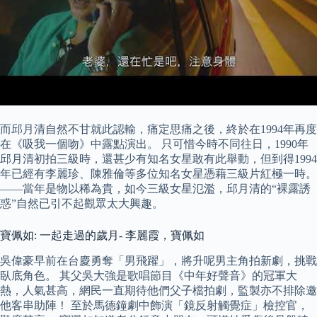
而邱月清自然不甘就此認輸，痛定思痛之後，終於在1994年再度
在《吸我一個吻》中露點演出。 只可惜今時不同往日，1990年
邱月清初拍三級時，還甚少有知名女星敢有此舉動，但到得1994
年已經有李麗珍、陳雅倫等多位知名女星憑藉三級片紅極一時。
——當年是物以稀為貴，如今三級女星氾濫，邱月清的“裸露誘
惑”自然已引不起觀眾太大興趣。
寶佩如: 一起走過的歲月- 李麗霞，寶佩如
吳偉豪早前在台慶勇奪「男飛躍」，將升呢男主角拍新劇，挑戰
臥底角色。 其父吳大強是歌唱節目《中年好聲音》的冠軍大
熱，人氣甚高，網民一直期待他們父子檔拍劇，監製亦不排除邀
他客串助陣！ 至於馬德鐘劇中飾演「鏡反射觸覺症」檢控官，