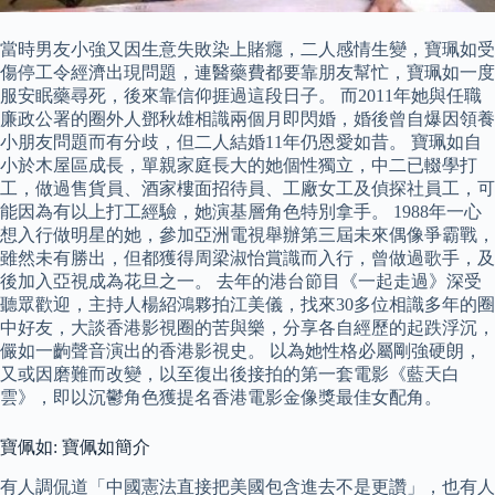
當時男友小強又因生意失敗染上賭癮，二人感情生變，寶珮如受
傷停工令經濟出現問題，連醫藥費都要靠朋友幫忙，寶珮如一度
服安眠藥尋死，後來靠信仰捱過這段日子。 而2011年她與任職
廉政公署的圈外人鄧秋雄相識兩個月即閃婚，婚後曾自爆因領養
小朋友問題而有分歧，但二人結婚11年仍恩愛如昔。 寶珮如自
小於木屋區成長，單親家庭長大的她個性獨立，中二已輟學打
工，做過售貨員、酒家樓面招待員、工廠女工及偵探社員工，可
能因為有以上打工經驗，她演基層角色特別拿手。 1988年一心
想入行做明星的她，參加亞洲電視舉辦第三屆未來偶像爭霸戰，
雖然未有勝出，但都獲得周梁淑怡賞識而入行，曾做過歌手，及
後加入亞視成為花旦之一。 去年的港台節目《一起走過》深受
聽眾歡迎，主持人楊紹鴻夥拍江美儀，找來30多位相識多年的圈
中好友，大談香港影視圈的苦與樂，分享各自經歷的起跌浮沉，
儼如一齣聲音演出的香港影視史。 以為她性格必屬剛強硬朗，
又或因磨難而改變，以至復出後接拍的第一套電影《藍天白
雲》，即以沉鬱角色獲提名香港電影金像獎最佳女配角。
寶佩如: 寶佩如簡介
有人調侃道「中國憲法直接把美國包含進去不是更讚」，也有人