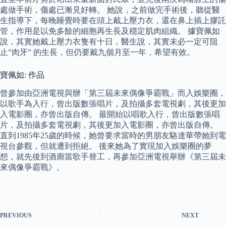
處做手術，傷處已漸見好轉。 她說，之前做完手術後，聽從醫
生指導下，每晚睡覺時要在頭上戴上壓力衣，還在鼻上插上膠託
管，作用是以免多餘的細胞再生長及穩定肌肉組織。 據寶佩如
說，其實她戴上壓力衣隻有十日，醫生說，其實未必一定可阻
止”肉牙” 的生長，但仍要戴九個月至一年，希望有效。
寶佩如: 作品
曾參加由亞洲電視與辦「第三屆未來偶像爭霸戰」而入娛樂圈，
以歌手為入行，曾出版數張唱片，及拍攝多套電視劇，其後更加
入電影圈，亦曾出版自傳。 最開始以唱歌入行，曾出版數張唱
片，及拍攝多套電視劇，其後更加入電影圈，亦曾出版自傳。
直到1985年25歲的時候，她曾要求當時的男朋友駱達華帶她到電
視台參觀，但就遭到拒絕。 後來她為了實現加入娛樂圈的夢
想，就先後到酒廊當歌手替工，再參加亞洲電視舉辦《第三屆未
來偶像爭霸戰》。
PREVIOUS
NEXT