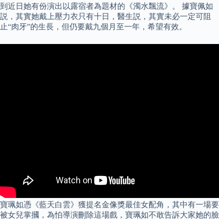
到近日她有份演出以露宿者為題材的《濁水飄流》。 據寶佩如
説，其實她戴上壓力衣只有十日，醫生説，其實未必一定可阻
止“肉牙”的生長，但仍要戴九個月至一年，希望有效。
寶珮如憑《藍天白雲》獲提名金像獎最佳女配角，其中有一場要
被女兒掌摑，為怕導演刪除這場戲，寶珮如不敢告訴大家她的臉