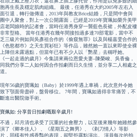
在頭上戴上壓力衣，還在鼻上插上膠托管，作用是以免多餘的細
胞再生長及穩定肌肉組織。 最後，任港秀在大約2005年左右入
面引退，轉行做傳道，2013年與教友Brice結婚，只是間中會與
圈中人聚會，對上一次公開露面，已經是2019年寶珮如榮升美甲
店老闆娘時的記者會，當時任港秀身穿一襲藍色長裙，外配皮褸
非常型格。 當年任港秀在幾年間接拍過多達70部電影，當中不
乏三級片例如與吳彥祖合作的《偷窺無罪》以及與楊嘉雯合作的
《色慾都巿》之天生買衫狂》等作品，雖然她一直以來即使全裸
上陣但未露過點，但當年已有不少人以「艷星」去稱呼她。
《一起走過的歲月》今集請來兩位恩愛夫妻–陳榮峻、吳香倫，
同我們分享二人如何因合作拍劇而日久生情，並分享二人相處之
道。
現年56歲的寶珮如（Baby）於1999年遇上車禍，此次意外令她
致下顎面骨盡碎，盤骨移位。 7年間，寶珮如過得非常痛苦，不
斷進出醫院做手術。
寶佩如: 分享昔日拍劇嘅艱辛歲月!
不過，邱月清也承受了沉重的社會壓力，以至後來幾年她雖然參
演了《卿本佳人》 、《星期五之舞男》、《剃刀情人》等影
片，同樣有性感香豔的表現，卻堅拒露點演出。 演員每次的拍