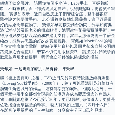
頰鑲了鈦金屬片。 訪問短短個多小時，Baby手上一直握着紙
巾，不時擦拭，面上卻始終淡定自若，說得興起時，更會笑至彎
腰。 寶佩如表示，近日自己患上了網管綜合症，雙手都很痛，
醫生說之後要做手術。 老公還答應幫她出醫藥費，這已經是最
好的結婚周年禮物了。 寶珮如早前接受商台訪問，分享如何捱
過低潮期與及跟老公的相處點滴，她謂當年花盡積蓄做手術，幸
得身邊好友包括袁潔儀和林建明支持，當年袁潔儀更將一半薪金
給她，能夠共患難的好姊妹實屬難得。 寶佩如 MovieCool 的願
景在於推廣華文電影，網站使用的資料以及圖片都來自於公開網
路資源之合理使用；若有不慎使用版權資料，請接受我們誠摰的
歉意並麻煩來信提醒，我們會立即移除以確保您的權益。
寶佩如: 一起走過的歲月- 吳香倫、陳榮峻
繼《衝上雲霄II》之後，TVB近日又於深夜時段播放經典劇集
《Loving You我愛你》（2000年），除了可以重溫到吳啟華鮮有
演醫生角色以外的作品，還有鄧萃雯的演出。 但除此之外，十
個單元中幾乎全部都會現身的任港秀亦成為觀眾懷念的焦點人
物，事關她息影至今已接近20年，更已經轉行做傳道人，更曾是
佐敦播道會泉福堂的幹事。 藝人寶佩如上週六（四月十六日）
在影音使團舉辦的「人生熱線」分享會中分享自己的見證。