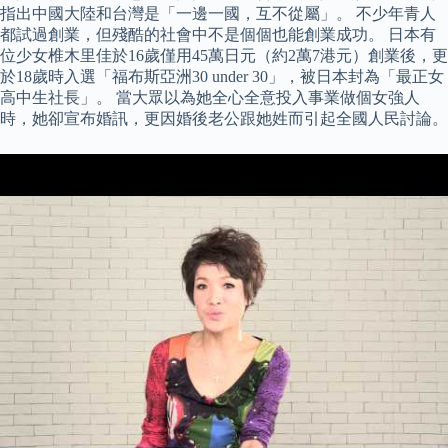
指出中國大陸和台灣是「一邊一國，互不從屬」。 不少年青人
都試過創業，但殘酷的社會中不是個個也能創業成功。 日本有
位少女椎木里佳於16歲僅用45萬日元（約2萬7港元）創業後，更
於18歲時入選「福布斯亞洲30 under 30」，被日本封為「最正女
高中生社長」。 當大眾以為她全心全意投入事業做個女強人
時，她卻宣布婚訊，更因婚後老公跟她姓而引起全國人民討論。