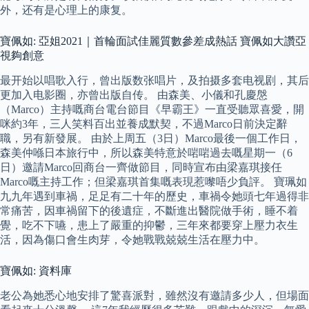
外，还有是心理上的康复。
寶佩如: 亞姐2021｜首輪面試佳麗質數參差成熱話 寶佩如大讚亞
視夠創意
最开始以唱歌入行，曾出版数张唱片，及拍摄多套电视剧，其后
更加入电影圈，亦曾出版自传。 由森美、小儀和孔慶慇
（Marco）主持嘅商台電台節目《早霸王》一直受聽眾喜愛，開
咪約3年，三人笑料百出並養成默契，不過Marco日前決定辭
職，另有新發展。 由於上周五（3日）Marco最後一個工作日，
森美仲喺日本旅行中，所以森美特意於啱啱過去嘅星期一（6
日）邀請Marco回商台一齊做節目，同時宣布由梁嘉琪接任
Marco嘅主持工作；但梁嘉琪首集嘅表現惹嚟唔少負評。 寶珮如
九九年遇到車禍，足足有二十年的歷史，車禍令她頭七年過得非
常痛苦，因車禍留下的後遺症，不斷進出醫院做手術，睡不着
覺，吃不下嚥，患上了嚴重的抑鬱，三年來都要穿上壓力衣生
活，因為傷口會生肉芽，令她戰戰兢兢生活在壓力中。
寶佩如: 資料庫
老公為她悉心地安排了驚喜派對，雖然沒有邀請多少人，但場面