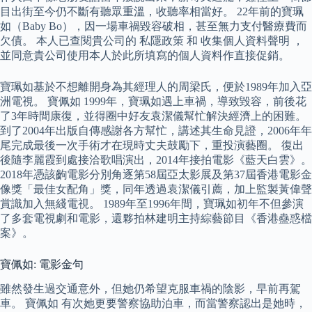
目出街至今仍不斷有聽眾重溫，收聽率相當好。 22年前的寶珮
如（Baby Bo），因一場車禍毀容破相，甚至無力支付醫療費而
欠債。 本人已查閱貴公司的 私隱政策 和 收集個人資料聲明 ，
並同意貴公司使用本人於此所填寫的個人資料作直接促銷。
寶珮如基於不想離開身為其經理人的周梁氏，便於1989年加入亞
洲電視。 寶佩如 1999年，寶珮如遇上車禍，導致毀容，前後花
了3年時間康復，並得圈中好友袁潔儀幫忙解決經濟上的困難。
到了2004年出版自傳感謝各方幫忙，講述其生命見證，2006年年
尾完成最後一次手術才在現時丈夫鼓勵下，重投演藝圈。 復出
後隨李麗霞到處接洽歌唱演出，2014年接拍電影《藍天白雲》。
2018年憑該齣電影分別角逐第58屆亞太影展及第37屆香港電影金
像獎「最佳女配角」獎，同年透過袁潔儀引薦，加上監製黃偉聲
賞識加入無綫電視。 1989年至1996年間，寶珮如初年不但參演
了多套電視劇和電影，還夥拍林建明主持綜藝節目《香港蠱惑檔
案》。
寶佩如: 電影金句
雖然發生過交通意外，但她仍希望克服車禍的陰影，早前再駕
車。 寶佩如 有次她更要警察協助泊車，而當警察認出是她時，