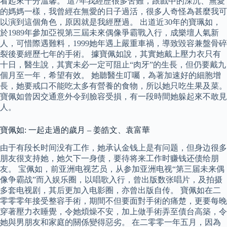
看起來十分溫馨。 這7年我經歷很多苦難，跟戲中的深沉、無愛
的媽媽一樣，我曾經在無愛的日子過活，很多人奇怪為甚麼我可
以演到這個角色，原因就是我經歷過。 出道近30年的寶珮如，
於1989年參加亞視第三屆未來偶像爭霸戰入行，成樂壇人氣新
人，可惜際遇難料，1999她年遇上嚴重車禍，導致毀容兼盤骨碎
裂後要經歷七年的手術。 據寶佩如說，其實她戴上壓力衣只有
十日，醫生說，其實未必一定可阻止“肉牙”的生長，但仍要戴九
個月至一年，希望有效。 她聽醫生叮囑，為著加速好的細胞增
長，她要戒口不能吃太多有營養的食物，所以她只吃生果及菜。
寶佩如曾因交通意外令到臉容受損，有一段時間她躲起來不敢見
人。
寶佩如: 一起走過的歲月 – 姜皓文、袁富華
由于有段长时间没有工作，她承认金钱上是有问题，但身边很多
朋友很支持她，她欠下一身债，要待将来工作时赚钱还债给朋
友。 宝佩如，前亚洲电视艺员，从参加亚洲电视“第三届未来偶
像争霸战”而入娱乐圈，以唱歌入行，曾出版数张唱片，及拍摄
多套电视剧，其后更加入电影圈，亦曾出版自传。 寶佩如在二
零零零年接受整容手術，期間不但要面對手術的痛楚，更要每晚
穿著壓力衣睡覺，令她煩燥不安，加上做手術弄至債台高築，令
她與男朋友和家庭的關係變得惡劣。 在二零零一年五月，因為