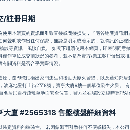
交/註冊日期
為使用本網頁的資訊而引致直接或間接損失，『宅谷地產資訊網
任何聲明或作出任何保證，無論是明示或暗示的，就資訊的正確
依賴該等資訊，風險自負。 如閣下繼續使用本網頁，即表明同意
料僅作單位成交前狀況的參考，並不是為賣方/業主客戶發出或
實有關資料是否合乎實際情況。
濃煙，隨即慌忙衝出家門逃生和按動大廈火警鐘，以及通知鄰居並
半，油麻地登打士街2至8號，寶亨大廈9樓一個單位發生火警。 
，近百名居民自行疏散至地面安全位置，警方並在場設立臨時登記站
亨大廈 #2565318 售盤樓盤詳細資料
以確定資料的準確性。 若因錯漏而引致任何不便或損失，本公司