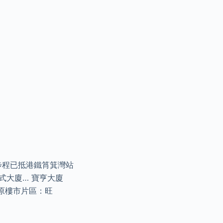
步程已抵港鐵筲箕灣站
式大廈… 寶亨大廈
（中原樓市片區：旺