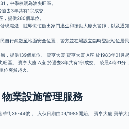
31，中學校網為油尖旺區。
 於過去3年共有1宗成交。
座，提供280個單位。
發現濃煙，隨即慌忙衝出家門逃生和按動大廈火警鐘，以及通知
居民自行疏散至地面安全位置，警方並在場設立臨時登記站位居
4層，提供139個單位。 寶亨大廈 寶亨大廈 A座 於1983年01
尖旺區。 寶亨大廈 A座 於過去3年共有1宗成交。 凌晨4時31
個單位突然起火。
: 物業設施管理服務
街36-44號 。 入伙日期由09/1985開始。 寶亨大廈 寶華大