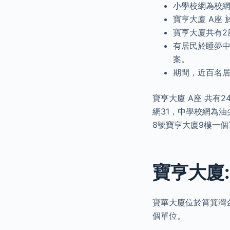
小學校網為校網
寶亨大廈 A座
寶亨大廈共有2
有居民於睡夢中
案。
期間，近百名
寶亨大廈 A座 共有2
網31，中學校網為油
8號寶亨大廈9樓一
寶亨大廈
寶華大廈位於筲箕灣金華
個單位。