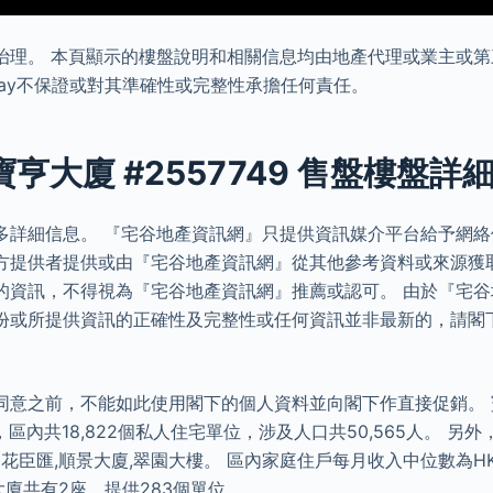
治理。 本頁顯示的樓盤說明和相關信息均由地產代理或業主或第
eDay不保證或對其準確性或完整性承擔任何責任。
寶亨大廈 #2557749 售盤樓盤詳
多詳細信息。 『宅谷地產資訊網』只提供資訊媒介平台給予網
方提供者提供或由『宅谷地產資訊網』從其他參考資料或來源獲
的資訊，不得視為『宅谷地產資訊網』推薦或認可。 由於『宅
份或所提供資訊的正確性及完整性或任何資訊並非最新的，請閣
同意之前，不能如此使用閣下的個人資料並向閣下作直接促銷。 
區內共18,822個私人住宅單位，涉及人口共50,565人。 另
花臣匯,順景大廈,翠園大樓。 區內家庭住戶每月收入中位數為HK$ 
亨大廈共有2座，提供283個單位。