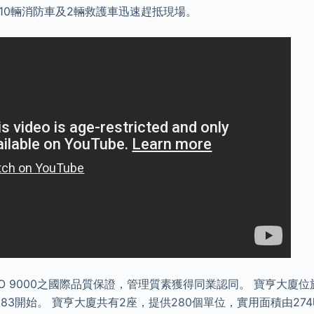
10輛消防車及2輛救護車迅速趕抵現場。
ISO 9000之國際品質保證，管理質素獲得同業認同。 寶亨大廈位
983開始。 寶亨大廈共有2座，提供280個單位，實用面積由274呎