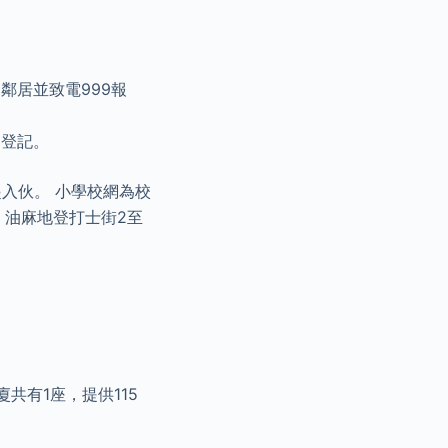
鄰居並致電999報
民登記。
月起入伙。 小學校網為校
分，油麻地登打士街2至
廈共有1座，提供115