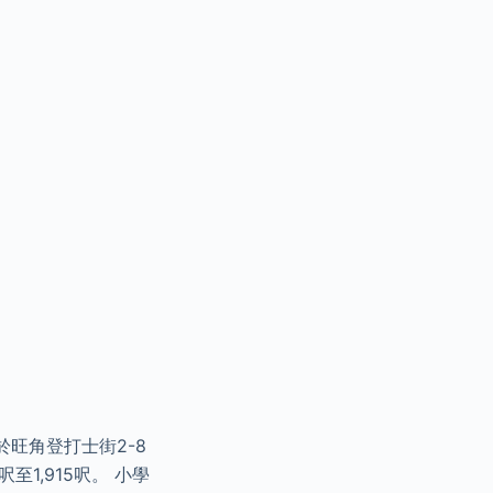
於旺角登打士街2-8
至1,915呎。 小學