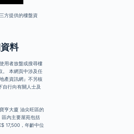
三方提供的樓盤資
細資料
絡使用者放盤或搜尋樓
取。 本網頁中涉及任
谷地產資訊網』不另核
下自行向有關人士及
寶亨大廈 油尖旺區的
外，區內主要屋苑包括
17,500，年齡中位