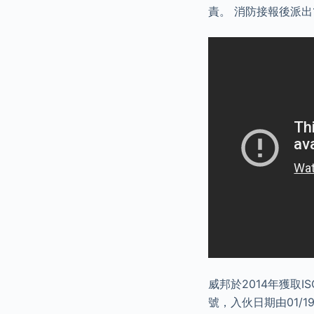
責。 消防接報後派出
威邦於2014年獲取
號，入伙日期由01/1