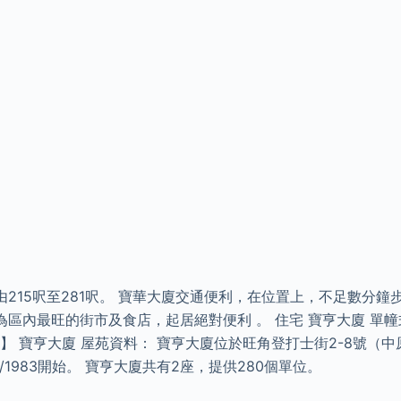
215呎至281呎。 寶華大廈交通便利，在位置上，不足數分鐘
區內最旺的街市及食店，起居絕對便利 。 住宅 寶亨大廈 單幢
ilding 】 寶亨大廈 屋苑資料： 寶亨大廈位於旺角登打士街2-8號
/1983開始。 寶亨大廈共有2座，提供280個單位。