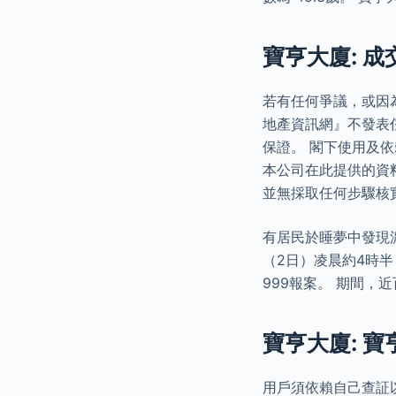
寶亨大廈: 成
若有任何爭議，或因
地產資訊網』不發表
保證。 閣下使用及
本公司在此提供的資
並無採取任何步驟核
有居民於睡夢中發現
（2日）凌晨約4時
999報案。 期間
寶亨大廈: 寶
用戶須依賴自己查証