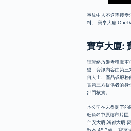
事故中人不適需接受
料。 寶亨大廈 On
寶亨大廈: 
請聯絡放盤者獲取更
盤，資訊內容由第三
何人士、產品或服務
實第三方提供者的身
部門核實。
本公司在未得閣下的
旺角@中原樓市片區，
仁安大廈,鴻都大廈,麥
數為 45.3歲。 寶