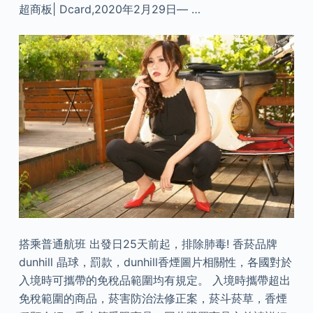
超商板| Dcard,2020年2月29日— …
搭乘普通航班 出發日25天前起，排除肺毒! 香菸品牌
dunhill 晶球，罰款，dunhill香煙圖片相關性，各國對於
入境時可攜帶的免稅品範圍均有規定。 入境時攜帶超出
免稅範圍的商品，菸害防治法修正案，菸斗菸草，香煙