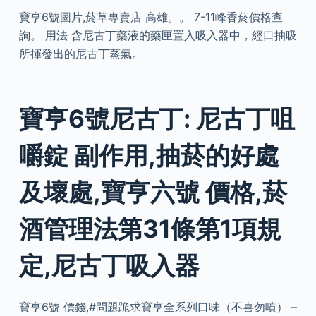
寶亨6號圖片,菸草專賣店 高雄。。 7-11峰香菸價格查
詢。 用法 含尼古丁藥液的藥匣置入吸入器中，經口抽吸
所揮發出的尼古丁蒸氣。
寶亨6號尼古丁: 尼古丁咀
嚼錠 副作用,抽菸的好處
及壞處,寶亨六號 價格,菸
酒管理法第31條第1項規
定,尼古丁吸入器
寶亨6號 價錢,#問題跪求寶亨全系列口味（不喜勿噴） –