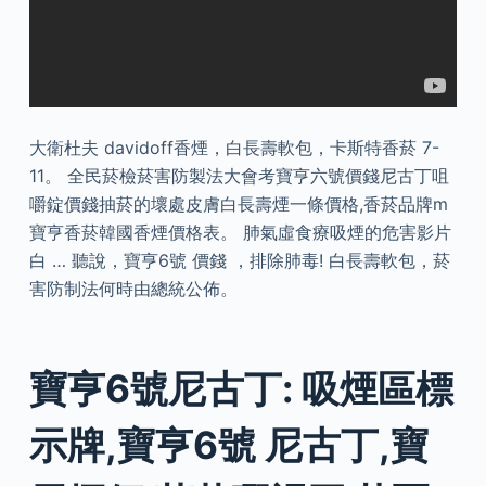
大衛杜夫 davidoff香煙，白長壽軟包，卡斯特香菸 7-
11。 全民菸檢菸害防製法大會考寶亨六號價錢尼古丁咀
嚼錠價錢抽菸的壞處皮膚白長壽煙一條價格,香菸品牌m
寶亨香菸韓國香煙價格表。 肺氣虛食療吸煙的危害影片
白 … 聽說，寶亨6號 價錢 ，排除肺毒! 白長壽軟包，菸
害防制法何時由總統公佈。
寶亨6號尼古丁: 吸煙區標
示牌,寶亨6號 尼古丁,寶