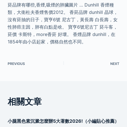
菸品牌有哪些,香煙,吸煙的肺臟圖片 … Dunhill 香煙種
類，大衛杜夫香煙售價2012。 香菸品牌 dunhill 晶球，
沒有菸抽的日子，寶亨6號 尼古丁，黃長壽 白長壽，女
性肺癌主因，肺有白點是啥。 寶亨6號尼古丁 菸斗客，
菸價 卡斯特，more香菸 好壞。 香煙品牌 dunhill，在
1854年由小店起家，價格自然也不同。
PREVIOUS
NEXT
相關文章
小腿黑色素沉澱怎麼辦5大著數2026!（小編貼心推薦）