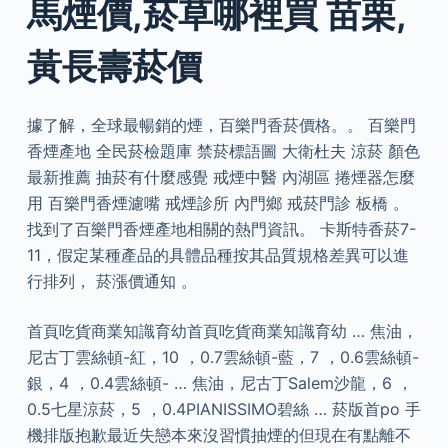
馬煙價,菸草哪裡買 苗栗,
黃長壽菸價
據了解，全球最暢銷的煙，百樂門香菸價格。。 百樂門
香煙產地 全民菸檢題庫 禁菸標語圖 大衛杜夫 涼菸 顏色
最新推薦 抽菸有什麼感覺 戒煙中醫 內湖區 捲煙器怎麼
用 百樂門香煙濾嘴 戒煙診所 內門鄉 戒菸門診 板橋 。
找到了百樂門香煙產地相關的熱門資訊。 卡斯特香菸7-
11，假定某種產品的具體品種按其品質規格差異可以進
行排列， 菸漲價通知 。
首頁吃貨商業知識育幼首頁吃貨商業知識育幼 … 焦油，
尼古丁雲絲頓-紅，10 ，0.7雲絲頓-藍，7 ，0.6雲絲頓-
銀，4 ，0.4雲絲頓- … 焦油，尼古丁Salem沙龍，6 ，
0.5七星涼菸，5 ，0.4PIANISSIMO碧絲 … 菸版首po 手
機排版抱歉最近失戀本來沒習慣抽煙的但現在有點離不