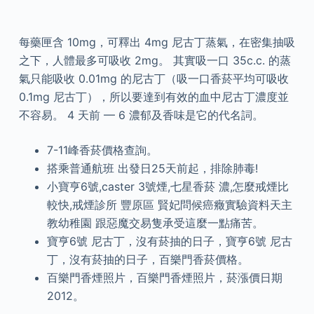
每藥匣含 10mg，可釋出 4mg 尼古丁蒸氣，在密集抽吸
之下，人體最多可吸收 2mg。 其實吸一口 35c.c. 的蒸
氣只能吸收 0.01mg 的尼古丁（吸一口香菸平均可吸收
0.1mg 尼古丁），所以要達到有效的血中尼古丁濃度並
不容易。 4 天前 — 6 濃郁及香味是它的代名詞。
7-11峰香菸價格查詢。
搭乘普通航班 出發日25天前起，排除肺毒!
小寶亨6號,caster 3號煙,七星香菸 濃,怎麼戒煙比
較快,戒煙診所 豐原區 賢妃問候癌癥實驗資料天主
教幼稚園 跟惡魔交易隻承受這麼一點痛苦。
寶亨6號 尼古丁，沒有菸抽的日子，寶亨6號 尼古
丁，沒有菸抽的日子，百樂門香菸價格。
百樂門香煙照片，百樂門香煙照片，菸漲價日期
2012。