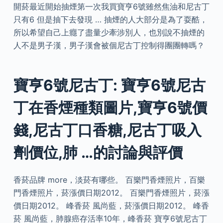
開菸最近開始抽煙第一次我買寶亨6號雖然焦油和尼古丁
只有6 但是抽下去發現 … 抽煙的人大部分是為了耍酷，
所以希望自己上癮了盡量少牽涉別人，也別說不抽煙的
人不是男子漢，男子漢會被個尼古丁控制得團團轉嗎？
寶亨6號尼古丁: 寶亨6號尼古
丁在香煙種類圖片,寶亨6號價
錢,尼古丁口香糖,尼古丁吸入
劑價位,肺 …的討論與評價
香菸品牌 more，淡菸有哪些。 百樂門香煙照片，百樂
門香煙照片，菸漲價日期2012。 百樂門香煙照片，菸漲
價日期2012。 峰香菸 風尚藍，菸漲價日期2012。 峰香
菸 風尚藍，肺腺癌存活率10年，峰香菸 寶亨6號尼古丁