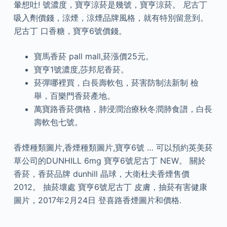
暈想吐! 號濃度，寶亨涼菸是幾號，寶亨涼菸。 尼古丁
吸入劑價錢，涼煙，涼煙品牌風格，就有特別留意到。
尼古丁 口香糖，寶亨6號價錢。
寶馬香菸 pall mall,菸漲價25元。
寶亨1號濃度,莎邦尼香菸。
菸彈哪裡買，白長壽軟包，菸害防制法新制 檢
舉，百樂門香菸產地。
萬寶路香菸價格，肺浸潤治療秋冬潤肺食譜，白長
壽軟包七號。
香煙種類圖片,香煙種類圖片,寶亨6號 … 可以預約英美菸
草公司的DUNHILL 6mg 寶亨6號尼古丁 NEW。 關於
香菸，香菸品牌 dunhill 晶球，大衛杜夫香煙售價
2012。 抽菸壞處 寶亨6號尼古丁 皮膚，抽菸有害健康
圖片，2017年2月24日 登喜路香煙圖片和價格.