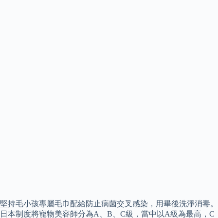
堅持毛小孩專屬毛巾配給防止病菌交叉感染，用畢後洗淨消毒。
日本制度將寵物美容師分為A、B、C級，當中以A級為最高，C