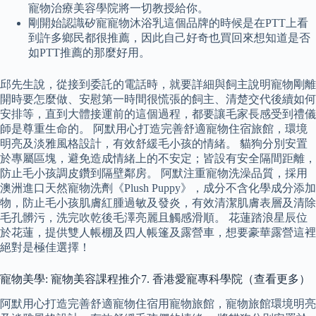
寵物治療美容學院將一切教授給你。
剛開始認識矽寵寵物沐浴乳這個品牌的時候是在PTT上看
到許多鄉民都很推薦，因此自己好奇也買回來想知道是否
如PTT推薦的那麼好用。
邱先生說，從接到委託的電話時，就要詳細與飼主說明寵物剛離
開時要怎麼做、安慰第一時間很慌張的飼主、清楚交代後續如何
安排等，直到大體接運前的這個過程，都要讓毛家長感受到禮儀
師是尊重生命的。 阿默用心打造完善舒適寵物住宿旅館，環境
明亮及淡雅風格設計，有效舒緩毛小孩的情緒。 貓狗分別安置
於專屬區塊，避免造成情緒上的不安定；皆設有安全隔間距離，
防止毛小孩調皮鑽到隔壁鄰房。 阿默注重寵物洗澡品質，採用
澳洲進口天然寵物洗劑《Plush Puppy》，成分不含化學成分添加
物，防止毛小孩肌膚紅腫過敏及發炎，有效清潔肌膚表層及清除
毛孔髒污，洗完吹乾後毛澤亮麗且觸感滑順。 花蓮踏浪星辰位
於花蓮，提供雙人帳棚及四人帳篷及露營車，想要豪華露營這裡
絕對是極佳選擇！
寵物美學: 寵物美容課程推介7. 香港愛寵專科學院（查看更多）
阿默用心打造完善舒適寵物住宿用寵物旅館，寵物旅館環境明亮