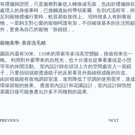
有禮儀師證照，只是服務對象從人轉換成毛孩，也由於禮儀師在
處理人的身後事時，已接觸過如何帶領家屬、告別式流程等，跨
足到寵物禮儀行業時，較容易銜接得上。 現時很多人有飼養寵
物，一眾飼主對心愛的寵物呵護有加，不但確保基本的生活照顧
外，更會為自己的寵物「扮靚靚」。
寵物美學: 美容洗毛精
園區內還有50米、110米的滑索等多項高空體驗，很值得來住一
晚。 利用對外窗帶來的自然光，也十分適合從事看書或是小憩
等等的休閒活動。 室內設計師在頭頂上方的空間處崁入一面鏡
子，只要抬頭就能透過鏡子的反射看見外面綠樹成蔭的街道。
由於植栽能有效地調節室溫，進而降低了空調的使用需求，達成
環保節能的效果。 透過室內設計和花園設計，室內設計師預想
菜園日後可能會產出許多不同種類的蔬果。
PREVIOUS
NEXT