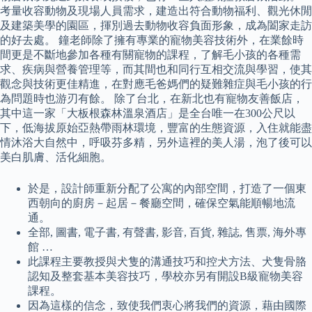
考量收容動物及現場人員需求，建造出符合動物福利、觀光休閒
及建築美學的園區，揮別過去動物收容負面形象，成為闔家走訪
的好去處。 鐘老師除了擁有專業的寵物美容技術外，在業餘時
間更是不斷地參加各種有關寵物的課程，了解毛小孩的各種需
求、疾病與營養管理等，而其間也和同行互相交流與學習，使其
觀念與技術更佳精進，在對應毛爸媽們的疑難雜症與毛小孩的行
為問題時也游刃有餘。 除了台北，在新北也有寵物友善飯店，
其中這一家「大板根森林溫泉酒店」是全台唯一在300公尺以
下，低海拔原始亞熱帶雨林環境，豐富的生態資源，入住就能盡
情沐浴大自然中，呼吸芬多精，另外這裡的美人湯，泡了後可以
美白肌膚、活化細胞。
於是，設計師重新分配了公寓的內部空間，打造了一個東
西朝向的廚房－起居－餐廳空間，確保空氣能順暢地流
通。
全部, 圖書, 電子書, 有聲書, 影音, 百貨, 雜誌, 售票, 海外專
館 …
此課程主要教授與犬隻的溝通技巧和控犬方法、犬隻骨胳
認知及整套基本美容技巧，學校亦另有開設B級寵物美容
課程。
因為這樣的信念，致使我們衷心將我們的資源，藉由國際