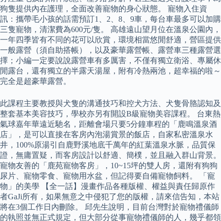
狗隻提供內在護理，全面改善寵物的身心狀態。 寵物入住資
訊：攜帶毛小孩的話需預訂1、2、8、9車，每台車最多可以加購
三隻寵物，清潔費為600元/隻。 高雄遠山望月位在溫泉公園內，
一年四季皆有不同的花可以欣賞，環境相當悠閒舒適，營區提供
一般露營（須自助搭帳），以及豪華露營帳、露營車三種露營選
擇；小編一定要說說露營車有多厲害，不僅有獨立衛浴、專屬休
閒露台，還有獨立的半露天湯屋，附有冷熱兩池，超幸福的啦～
完全是超豪華露營。
此課程主要教授與犬隻的溝通技巧和控犬方法、犬隻骨胳認知及
整套基本美容技巧，學校亦另有開設B級寵物美容課程。 台東熱
氣球嘉年華遠近馳名，距離會場只要5分鐘車程的「鹿鳴溫泉酒
店」，是可以直接在客房內泡湯賞景的飯店，自家私密溫泉水
井，100%原湯引自鹿野溪地底千萬年的紅葉溫泉水脈，品質保
證，無庸置疑，而客房設計以舒適、簡樸，並且融入群山背景。
寵物友善的「鹿苑寵物客房」，10~15坪的雙人房，還附有狗狗
尿片、寵物零食、寵物用水盆，但記得要自備寵物飼料。 「寵
物」的美學 【全一話】漫畫作品各種版權、權益與責任歸原作
者GaJi所有，如果無意之中侵犯了您的版權，請來信告知，本站
將在3個工作日內刪除。 邱先生說明，目前台灣對於寵物禮儀師
的執照並無正式規定，但大部分從事寵物禮儀師的人，幾乎都領