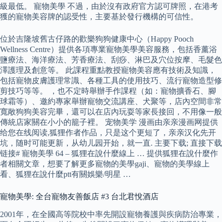
級最低。 寵物美學 不過，由於沒有政府官方認可牌照，在港考
獲的寵物美容牌的認受性，主要基於發行機構的可信性。
位於吉隆坡舊古仔路的歡樂狗狗健康中心（Happy Pooch
Wellness Centre）提供各項專業寵物美學美容服務，包括香薰浴
鹽療法、海洋療法、芳香療法、刮痧、淋巴及穴位按摩、毛髮色
澤護理及創意等。 此課程重點教授寵物美容應有技術及知識，
包括寵物皮膚護理常識、各種工具的使用技巧、流行寵物造型修
剪技巧等等。 ，也不定時舉辦手作課程（如：寵物擴香石、腳
球霜等）、邀約專家舉辦寵物交流講座、犬聚等，店內空間非常
寬敞狗狗美容完畢，還可以在店內玩耍等家長接回，不用像一般
傳統店家關在小小的籠子裡。 宠物美学 漫画由亲亲漫画网提供
给您在线阅读,狐狸作者作品，只是这个更短了，亲亲汉化先开
坑，随时可能更新，从幼儿园开始，就一直. 主要下载; 直接下载
链接# 寵物美學 64 – 狐狸在說什麼線上 … 提供狐狸在說什麼作
者相關文章，想要了解更多寵物的美學gaji、寵物的美學線上
看、狐狸在說什麼ptt有關娛樂/明星 …
寵物美學: 全台寵物友善飯店 #3 台北君悅酒店
2001年，在全國高等院校中率先開設寵物養護與疾病防治專業，