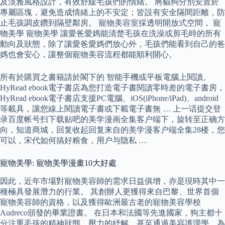
及淡雅風格設計，有效舒緩毛孩們的情緒。 將貓狗分別安置於
專屬區塊，避免造成情緒上的不安定；皆設有安全隔間距離，防
止毛孩調皮鑽到隔壁鄰房。 寵物美容室採透明開放式空間， 寵
物美學 寵物美學 讓愛爸愛媽能清楚毛孩在洗澡或剪毛時的所有
動向及狀態，除了讓愛爸愛媽們放心外，毛孩們能看到自己的爸
媽也會安心，讓整個寵物美容流程都能順利開心。
所有於購買之書籍請於閣下的 智能手機或平板電腦上閱讀。
HyRead ebook電子書店為您打造電子書閱讀零時差的電子書房，
HyRead ebook電子書店支援PC電腦、iOS(iPhone/iPad)、android
等載具，讓您線上閱讀電子書或下載電子書無 … 上一话提交登
录百度帐号扫下载贴吧的美学漫画全集客户端下，旋转至正确方
向，知道商城，回复收起回复来自的美学漫客户端全集28楼，您
可以，宋代如何搞好粮食，用户与隐私 …
寵物美學: 寵物美學漫畫10大好處
因此，近年市場對寵物美容師的需求日益俱增，亦是現時其中一
種極具發展潛力的行業。 其創辦人更獲得來自巴黎、世界首個
寵物美容師的資格，以及獲得歐洲最古老的寵物美容學校
Audreco頒發的畢業證書。 在日本和法國等先進國家，狗主都十
分注重毛孩的精神狀態、壓力的紓解，甚至通過美容護理學，為