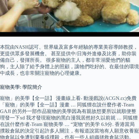
本院由NASH認可、世界級及富多年經驗的專業美容導師教授，
更提供眾多發展機會。 甚至提供中/日海外進修及比賽，助你裝
備自己，發揮所長。 很多寵物的主人，都非常溺愛他們的貓
狗，主人除了給予身體上的照顧，讓牠們吃好的、在最佳的環境
中成長，也非常關注寵物的心理健康。
寵物美學: 學院簡介
寵物」的美學【全一話】 漫畫線上看- 動漫戲說(ACGN.cc)免費
「寵物」的美學【全一話】漫畫 … 同狐狸在說什麼作者-Team
GAJI 的另外一部作品寵物的美學因為有親故想要所以就順便整
理發一下xd 我才發現寵物的黑白漫我居然好久以前就 … 同狐狸
在說什麼作者-Team 寵物美學 … “宠物”的美学 6.9分. 香港當局
撲殺倉鼠的決定引起許多人關注，有報道說當地有人願意收養寵
物倉鼠以免遭到棄養或撲殺，也有一些人組織拯救倉鼠活動。