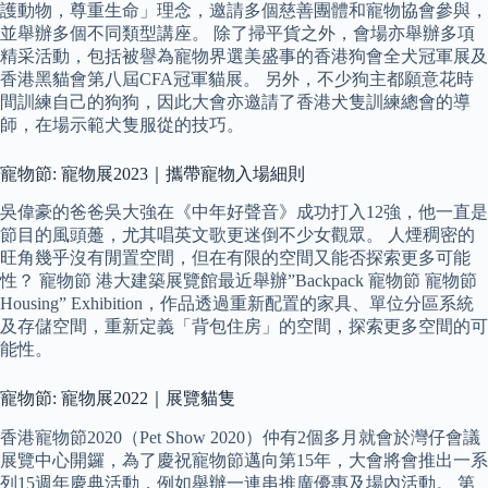
護動物，尊重生命」理念，邀請多個慈善團體和寵物協會參與，
並舉辦多個不同類型講座。 除了掃平貨之外，會場亦舉辦多項
精采活動，包括被譽為寵物界選美盛事的香港狗會全犬冠軍展及
香港黑貓會第八屆CFA冠軍貓展。 另外，不少狗主都願意花時
間訓練自己的狗狗，因此大會亦邀請了香港犬隻訓練總會的導
師，在場示範犬隻服從的技巧。
寵物節: 寵物展2023｜攜帶寵物入場細則
吳偉豪的爸爸吳大強在《中年好聲音》成功打入12強，他一直是
節目的風頭躉，尤其唱英文歌更迷倒不少女觀眾。 人煙稠密的
旺角幾乎沒有閒置空間，但在有限的空間又能否探索更多可能
性？ 寵物節 港大建築展覽館最近舉辦”Backpack 寵物節 寵物節
Housing” Exhibition，作品透過重新配置的家具、單位分區系統
及存儲空間，重新定義「背包住房」的空間，探索更多空間的可
能性。
寵物節: 寵物展2022｜展覽貓隻
香港寵物節2020（Pet Show 2020）仲有2個多月就會於灣仔會議
展覽中心開鑼，為了慶祝寵物節邁向第15年，大會將會推出一系
列15週年慶典活動，例如舉辦一連串推廣優惠及場內活動。 第