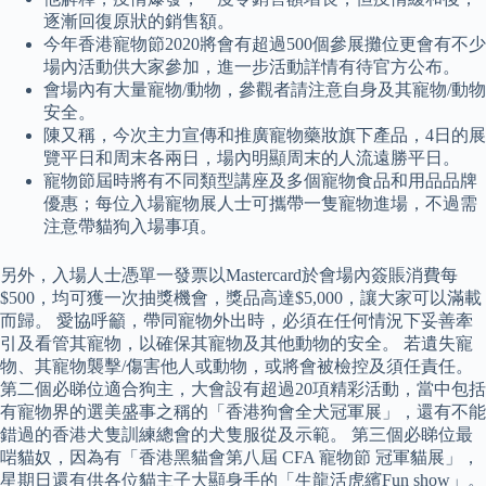
逐漸回復原狀的銷售額。
今年香港寵物節2020將會有超過500個參展攤位更會有不少
場內活動供大家參加，進一步活動詳情有待官方公布。
會場內有大量寵物/動物，參觀者請注意自身及其寵物/動物
安全。
陳又稱，今次主力宣傳和推廣寵物藥妝旗下產品，4日的展
覽平日和周末各兩日，場內明顯周末的人流遠勝平日。
寵物節屆時將有不同類型講座及多個寵物食品和用品品牌
優惠；每位入場寵物展人士可攜帶一隻寵物進場，不過需
注意帶貓狗入場事項。
另外，入場人士憑單一發票以Mastercard於會場內簽賬消費每
$500，均可獲一次抽獎機會，獎品高達$5,000，讓大家可以滿載
而歸。 愛協呼籲，帶同寵物外出時，必須在任何情況下妥善牽
引及看管其寵物，以確保其寵物及其他動物的安全。 若遺失寵
物、其寵物襲擊/傷害他人或動物，或將會被檢控及須任責任。
第二個必睇位適合狗主，大會設有超過20項精彩活動，當中包括
有寵物界的選美盛事之稱的「香港狗會全犬冠軍展」，還有不能
錯過的香港犬隻訓練總會的犬隻服從及示範。 第三個必睇位最
啱貓奴，因為有「香港黑貓會第八屆 CFA 寵物節 冠軍貓展」，
星期日還有供各位貓主子大顯身手的「生龍活虎繽Fun show」。