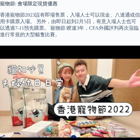
寵物節: 會場限定現貨優惠
香港寵物節2023設有即場售票，入場人士可以現金、八達通或信
用卡購票入場。 另外，由即日起到2月5日，有意入場人士也可
以透過7-11預先購票。 寵物節 睽違3年，CFA外國評判再次蒞臨
進行常規的大型貓隻比賽。