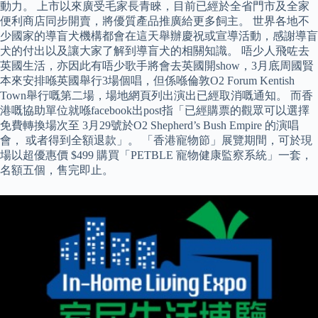
動力。 上市以來廣受毛家長青睞，目前已經於全省門市及全家
便利商店同步開賣，將優質產品推廣給更多飼主。 世界各地不
少國家的導盲犬機構都會在這天舉辦慶祝或宣導活動，感謝導盲
犬的付出以及讓大家了解到導盲犬的相關知識。 唔少人飛咗去
英國生活，亦因此有唔少歌手將會去英國開show，3月底周國賢
本來安排喺英國舉行3場個唱，但係喺倫敦O2 Forum Kentish
Town舉行嘅第二場，場地網頁列出演出已經取消嘅通知。 而香
港嘅協助單位就喺facebook出post指「已經購票的觀眾可以選擇
免費轉換場次至 3月29號於O2 Shepherd’s Bush Empire 的演唱
會， 或者得到全額退款」。 「香港寵物節」展覽期間，可於現
場以超優惠價 $499 購買「PETBLE 寵物健康監察系統」一套，
名額五個，售完即止。