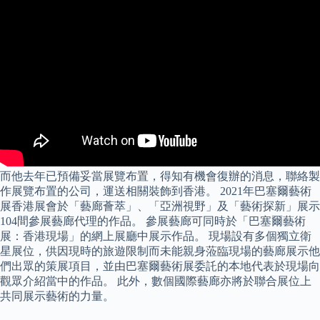
而他去年已預備妥當展覽布置，得知有機會復辦的消息，聯絡製
作展覽布置的公司，運送相關裝飾到香港。 2021年巴塞爾藝術
展香港展會於「藝廊薈萃」、「亞洲視野」及「藝術探新」展示
104間參展藝廊代理的作品。 參展藝廊可同時於「巴塞爾藝術
展：香港現場」的網上展廳中展示作品。 現場設有多個獨立衛
星展位，供因現時的旅遊限制而未能親身蒞臨現場的藝廊展示他
們出眾的策展項目，並由巴塞爾藝術展委託的本地代表於現場向
觀眾介紹當中的作品。 此外，數個國際藝廊亦將於聯合展位上
共同展示藝術的力量。