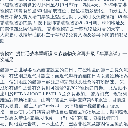
15屆寵物節將會於2月6日至2月9日舉行，為期4天。 2020年香港
寵物節將會有超過500個參展攤位，攤位種類多樣化。 而最近大
會更舉辦免費入場門票網上登記活動，大家可以免費換領2020年
香港寵物節門票！ 按下圖睇香港寵物節2020日期、時間地址及
門票價錢及換領詳情。 香港寵物節是一眾寵物愛好者的天堂，
大家更可以攜帶毛孩和主子等寵物免費入場及參與不同的精彩活
動。
寵物節: 提供毛孩專業呵護 東森寵物美容再升級「年票套裝」一
次滿足
貓節日是世界各地為貓隻設立的節日，有些地區的節日是長久流
傳，有些則是近代才設立；而近代舉行的貓節日均以愛護動物為
主，個別地區的貓節日起源是和宗教以及社會等有所關連。 完
成所有條件之舊有會員則可獲發2張2022寵物節門券。 此活動不
適用於PET-A-HOOD LEVEL 3 之會員參加。 警方補充，現暫列
殘酷對待動物處理，由灣仔警區刑事調查隊第6隊跟進，目前沒
有人被捕。 貓主人於Facebook「天下貓貓一樣貓群組」發文
指，自己使用心口斜背袋帶住自己隻貓去寵物展返工，期間發現
一對男女帶住4隻柴犬睇展。 （5）格鬥狗隻，包括比特鬥牛
㹴、阿根庭杜告狗、日本土佐犬、巴西非拉狗及該四個品種的混