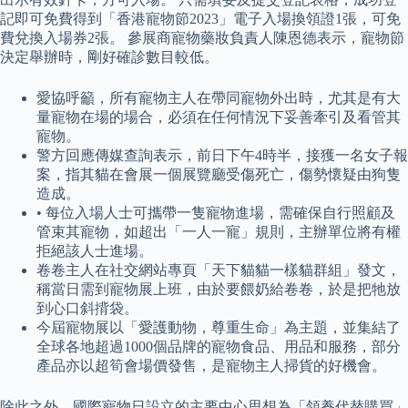
記即可免費得到「香港寵物節2023」電子入場換領證1張，可免
費兌換入場券2張。 參展商寵物藥妝負責人陳恩德表示，寵物節
決定舉辦時，剛好確診數目較低。
愛協呼籲，所有寵物主人在帶同寵物外出時，尤其是有大
量寵物在場的場合，必須在任何情況下妥善牽引及看管其
寵物。
警方回應傳媒查詢表示，前日下午4時半，接獲一名女子報
案，指其貓在會展一個展覽廳受傷死亡，傷勢懷疑由狗隻
造成。
• 每位入場人士可攜帶一隻寵物進場，需確保自行照顧及
管束其寵物，如超出「一人一寵」規則，主辦單位將有權
拒絕該人士進場。
卷卷主人在社交網站專頁「天下貓貓一樣貓群組」發文，
稱當日需到寵物展上班，由於要餵奶給卷卷，於是把牠放
到心口斜揹袋。
今屆寵物展以「愛護動物，尊重生命」為主題，並集結了
全球各地超過1000個品牌的寵物食品、用品和服務，部分
產品亦以超筍會場價發售，是寵物主人掃貨的好機會。
除此之外，國際寵物日設立的主要中心思想為「領養代替購買」