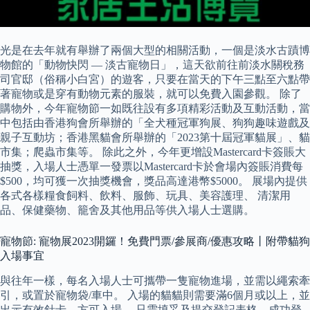
光是在去年就有舉辦了兩個大型的相關活動，一個是淡水古蹟博
物館的「動物快閃 — 淡古寵物日」，這天欲前往前淡水關稅務
司官邸（俗稱小白宮）的遊客，只要在當天的下午三點至六點帶
著寵物或是穿有動物元素的服裝，就可以免費入園參觀。 除了
購物外，今年寵物節一如既往設有多項精彩活動及互動活動，當
中包括由香港狗會所舉辦的「全犬種冠軍狗展、狗狗趣味遊戲及
親子互動坊；香港黑貓會所舉辦的「2023第十屆冠軍貓展」、貓
市集；爬蟲市集等。 除此之外，今年更增設Mastercard卡簽賬大
抽獎，入場人士憑單一發票以Mastercard卡於會場內簽賬消費每
$500，均可獲一次抽獎機會，獎品高達港幣$5000。 展場內提供
各式各樣糧食飼料、飲料、服飾、玩具、美容護理、 清潔用
品、保健藥物、籠舍及其他用品等供入場人士選購。
寵物節: 寵物展2023開鑼！免費門票/參展商/優惠攻略丨附帶貓狗
入場事宜
與往年一樣，每名入場人士可攜帶一隻寵物進場，並需以繩索牽
引，或置於寵物袋/車中。 入場的貓貓則需要滿6個月或以上，並
出示有效針卡，方可入場。 只需填妥及提交登記表格，成功登