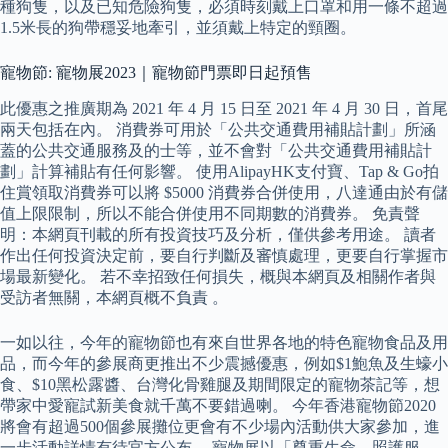
種狗隻，以及已知危險狗隻，必須時刻戴上口罩和用一條不超過
1.5米長的狗帶穩妥地牽引，並須戴上特定的頸圈。
寵物節: 寵物展2023｜寵物節門票即日起預售
此優惠之推廣期為 2021 年 4 月 15 日至 2021 年 4 月 30 日，首尾
兩天包括在內。 消費券可用於「公共交通費用補貼計劃」所涵
蓋的公共交通服務及的士等，並不會對「公共交通費用補貼計
劃」計算補貼有任何影響。 使用AlipayHK支付寶、Tap & Go拍
住賞領取消費券可以將 $5000 消費券合併使用，八達通由於有儲
值上限限制，所以不能合併使用不同期數的消費券。 免責聲
明：本網頁刊載的所有投資技巧及分析，僅供參考用途。 讀者
作出任何投資決定前，要自行判斷及審慎處理，更要自行掌握市
場最新變化。 若不幸招致任何損失，概與本網頁及相關作者與
受訪者無關，本網頁概不負責 。
一如以往，今年的寵物節也有來自世界各地的特色寵物食品及用
品，而今年的參展商更推出不少震撼優惠，例如$1鮑魚及生蠔小
食、$10黑松露醬、台灣化骨雞腿及期間限定的寵物茶記等，想
帶家中愛寵試新美食就千萬不要錯過喇。 今年香港寵物節2020
將會有超過500個參展攤位更會有不少場內活動供大家參加，進
一步活動詳情有待官方公布。 寵物展以「尊重生命、照護服