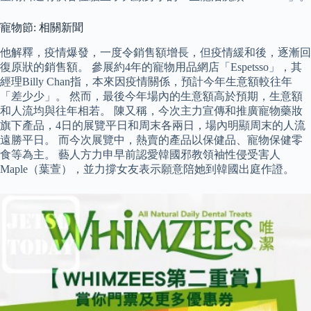
寵物節: 相關新聞
他解釋，疫情爆發，一度令銷售額增長，但疫情緩和後，逐漸回
復原狀的銷售額。 參展約4年的寵物用品網店「Espetsso」，其
經理Billy Chan指，本來因疫情關係，預計今年生意額較往年
「差少少」。 然而，最後今年場內的生意額高於預期，生意額
和人流均與往年相若。 陳又稱，今次主力宣傳和推廣寵物藥妝
旗下產品，4日的展覽平日和周末各兩日，場內明顯周末的人流
遠勝平日。 而今次展覽中，熱賣的產品以保健品、寵物保健零
食等為主。 藝人方力申早前認愛韓國邪教領袖性侵受害人
Maple（葉萱），並力撐女友表示願意陪她到韓國出庭作證。