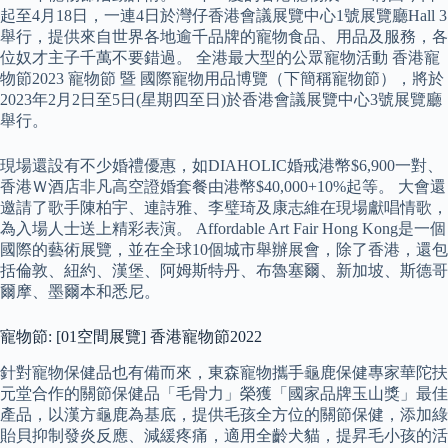
起至4月18日，一連4日於灣仔香港會議展覽中心1號展覽廳Hall 3
舉行，提供來自世界各地逾千品牌的寵物食品、用品及服務，各
位奴才主子千萬不要錯過。 全港最大型的公眾寵物活動 香港寵
物節2023 寵物節 暨 國際寵物用品博覽（下簡稱寵物節），將於
2023年2月2日至5日(星期四至日)於香港會議展覽中心3號展覽廳
舉行。
現場還設有不少婚禮優惠，如DIAHOLIC婚戒港幣$6,900一對、
香港Ｗ酒店非凡高空證婚套餐由港幣$40,000+10%起等。 大會還
邀請了歌手陳柏宇、連詩雅、李璧琦及康志維在現場獻唱情歌，
為入場人士送上精彩表演。 Affordable Art Fair Hong Kong是一個
國際的藝術展覽，並在全球10個城市舉辦展會，除了香港，還包
括倫敦、紐約、漢堡、阿姆斯特丹、布魯塞爾、新加坡、斯德哥
爾摩、墨爾本和悉尼。
寵物節: [01空間展覽] 香港寵物節2022
針對寵物保健品也有備而來，東森寵物攜手龜鹿保健專家華陀扶
元堂合作的關節保健品「毛骨力」榮獲「國家品牌玉山獎」最佳
產品，以漢方龜鹿為基底，提供毛孩全方位的關節保健，添加綠
貽貝抑制發炎反應、減緩疼痛，適用全齡犬貓，提昇毛小孩的活