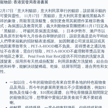
寵物節: 香港貿發局香港書展
2月17日「意大利貓節」意大利民眾舉行的貓節，該節展示貓的
可愛與靈性。 11月17日「黑貓節」意大利民眾普遍視黑貓為不
祥的象徵，而殺害流浪貓隻，個別更會用其屍體作某種宗教儀
式；為保護以及教育民眾，義大利動物保育團體將11月17日定為
「黑貓節」，呼籲民眾保護流浪貓。 ）日本伊勢市、瀨戶市以
及島原市於每年九月份各自舉辦的節日，該節意義是是向平時給
人們帶來福氣的招財貓表達感謝。 如因郵遞公司派送延誤或其
他因素導致寄失，PET-A-HOOD概不負責。 若得獎者之通訊地
址不在香港，需自行領取，PET-A-HOOD不處理郵寄獎品至海
外地區之事宜。 Petal Fresh Hair ResQ提供不同功效的洗髮水及
護髮素，採用所有天然成份配製，利用原創配方洗髮精，結合自
然和科學，能解決頭髮稀疏、乾燥、頭屑等問題，適合男性和女
性。
一如以往，今年的寵物節也有來自世界各地的特色寵物食
品及用品，而今年的參展商更推出不少震撼優惠，例如$1
鮑魚及生蠔小食、$10黑松露醬、台灣化骨雞腿及期間限定
的寵物茶記等，想帶家中愛寵試新美食就千萬不要錯過
喇。
他解釋，疫情爆發，一度令銷售額增長，但疫情緩和後，