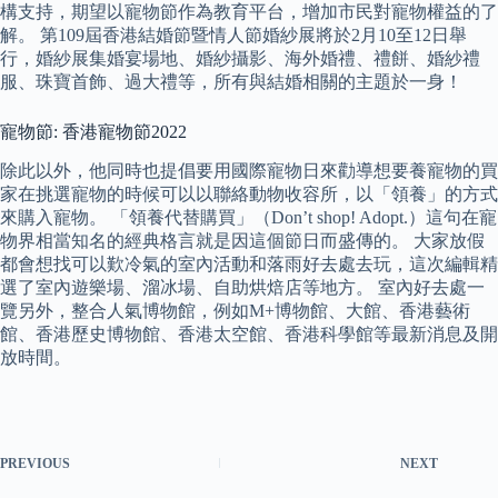
構支持，期望以寵物節作為教育平台，增加市民對寵物權益的了
解。 第109屆香港結婚節暨情人節婚紗展將於2月10至12日舉
行，婚紗展集婚宴場地、婚紗攝影、海外婚禮、禮餅、婚紗禮
服、珠寶首飾、過大禮等，所有與結婚相關的主題於一身！
寵物節: 香港寵物節2022
除此以外，他同時也提倡要用國際寵物日來勸導想要養寵物的買
家在挑選寵物的時候可以以聯絡動物收容所，以「領養」的方式
來購入寵物。 「領養代替購買」（Don’t shop! Adopt.）這句在寵
物界相當知名的經典格言就是因這個節日而盛傳的。 大家放假
都會想找可以歎冷氣的室內活動和落雨好去處去玩，這次編輯精
選了室內遊樂場、溜冰場、自助烘焙店等地方。 室內好去處一
覽另外，整合人氣博物館，例如M+博物館、大館、香港藝術
館、香港歷史博物館、香港太空館、香港科學館等最新消息及開
放時間。
PREVIOUS
NEXT