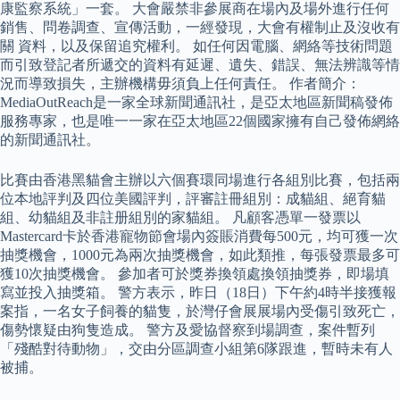
康監察系統」一套。 大會嚴禁非參展商在場內及場外進行任何
銷售、問卷調查、宣傳活動，一經發現，大會有權制止及沒收有
關 資料，以及保留追究權利。 如任何因電腦、網絡等技術問題
而引致登記者所遞交的資料有延遲、遺失、錯誤、無法辨識等情
況而導致損失，主辦機構毋須負上任何責任。 作者簡介：
MediaOutReach是一家全球新聞通訊社，是亞太地區新聞稿發佈
服務專家，也是唯一一家在亞太地區22個國家擁有自己發佈網絡
的新聞通訊社。
比賽由香港黑貓會主辦以六個賽環同場進行各組別比賽，包括兩
位本地評判及四位美國評判，評審註冊組別：成貓組、絕育貓
組、幼貓組及非註册組別的家貓組。 凡顧客憑單一發票以
Mastercard卡於香港寵物節會場內簽賬消費每500元，均可獲一次
抽獎機會，1000元為兩次抽獎機會，如此類推，每張發票最多可
獲10次抽獎機會。 參加者可於獎券換領處換領抽獎券，即場填
寫並投入抽獎箱。 警方表示，昨日（18日）下午約4時半接獲報
案指，一名女子飼養的貓隻，於灣仔會展展場內受傷引致死亡，
傷勢懷疑由狗隻造成。 警方及愛協督察到場調查，案件暫列
「殘酷對待動物」，交由分區調查小組第6隊跟進，暫時未有人
被捕。