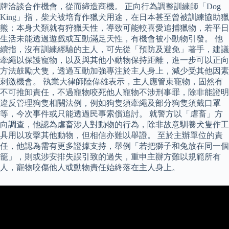
牌洽談合作機會，從而締造商機。 正向行為調整訓練師「Dog
King」指，柴犬被培育作獵犬用途，在日本甚至曾被訓練協助獵
熊；本身犬類就有狩獵天性，導致可能較喜愛追捕獵物，若平日
生活未能透過遊戲或互動滿足天性，有機會被小動物引發。 他
續指，沒有訓練經驗的主人，可先從「預防及避免」著手，建議
牽繩以保護寵物，以及與其他小動物保持距離，進一步可以正向
方法鼓勵犬隻，透過互動加強專注於主人身上，減少受其他因素
刺激機會。 執業大律師陸偉雄表示，主人應管束寵物，固然有
不可推卸責任，不過寵物咬死他人寵物不涉刑事罪，除非能證明
違反管理狗隻相關法例，例如狗隻須牽繩及部分狗隻須戴口罩
等，今次事件或只能透過民事索償追討。 就警方以「虐畜」方
向調查，他認為虐畜涉人對動物的行為，除非故意馴養犬隻作工
具用以攻擊其他動物，但相信亦難以舉證。 至於主辦單位的責
任，他認為需有更多證據支持，舉例「若把獅子和兔放在同一個
籠」，則或涉安排失誤引致的過失，重申主辦方難以規範所有
人，寵物咬傷他人或動物責任始終落在主人身上。