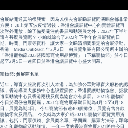
會展站開通真的很興奮，因為以後去會展睇展覽同演唱會都非常
方便！ 加上第五波疫情過後，香港會議展覽中心的實體展覽再
次對外開放，除了備受關注的書展和動漫展之外，2022年下半年
還有甚麼展覽呢？ 小編就綜合了2022年下半年會展展覽的日
期、時間、門票等資料，讓大家一文睇清期間限定的會展活動。
香港 – Media OutReach 年2月2日 – 由展覽集團有限公司所主辦的
「香港寵物節2023暨國際寵物用品博覽」（下稱寵物節）於今日
起至2月5日一連四日於香港會議展覽中心盛大開幕。
寵物節: 參展商名單
近年，導盲犬服務再次引入本港，為加強公眾對導盲犬服務的認
識，香港導盲犬服務中心也設置攤位，香港愛護動物協會、拯救
遺棄動物中心及香港兩棲及爬蟲協會亦有參展。 2021年寵物節
今日於灣仔會展開鑼，2021年寵物展舉辦日期為4月15至4月18
日，展覽為期4日。 今年寵物節有逾400個攤位，展覽有售各款
寵物零食及用品。 今次就為大家介紹2021年寵物節展覽實用資
訊，包括：門票價錢、參展商名單、平面圖、購票方法等，即睇
2021年寵物節活動詳情。 一年一度的香港寵物展2021將由今日