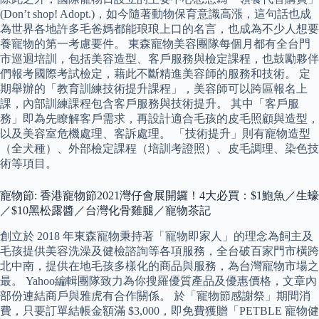
(Don’t shop! Adopt.)，如今隨著動物保育意識高漲，這句話也成
為世界各地許多毛爸媽都能琅琅上口的名言，也成為不少人想要
養寵物的第一考慮要件。 東森寵物美容團隊每個月都有全台門
市巡迴培訓，包括美容造型、客戶服務與檢定課程，也鼓勵夥伴
們報考國際考試檢定，藉此不斷精進美容師的服務和技術。 定
期舉辦的「教育訓練技術提升課程」，美容師可以跨區報名上
課，內部訓練課程包含客戶服務與技術提升。 其中「客戶服
務」即為先瞭解客戶需求，再設計適合毛孩的皮毛照顧與造型，
以及美容室危機處理、客訴處理。 「技術提升」則有寵物造型
（全犬種）、外部檢定課程（培訓考證照）、皮毛調理、染色技
術等項目。
寵物節: 香港寵物節2021灣仔會展開鑼！4大必買：$1鮑魚／生蠔
／$10黑松露醬／台灣化骨雞腿／寵物茶記
創立於 2018 年東森寵物秉持著「寵物即家人」的理念為飼主及
毛孩提供美容洗澡及健檢諮詢等各項服務，全台破百家門市橫跨
北中南，提供在地毛孩多樣化的商品與服務，為台灣寵物市場之
最。 Yahoo編輯團隊致力為你搜羅優質產品及優惠價格，文章內
部份連結商戶與雅虎有合作關係。 於「寵物節感謝祭」期間消
費，只要訂單結帳金額滿 $3,000，即免費獲贈「PETBLE 寵物健