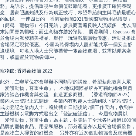
務」為訴求，提倡重視生命價值鼓勵認養，更推廣正確飼養觀
念、居家照護知識及行為矯正技巧，希望帶給飼主與毛孩最暖心
的回憶。 一連四日的「香港寵物節2021暨國際寵物用品博覽」
（簡稱，寵物節）今日完結，參展商普遍反映人流頗多，尤以周
末期間更為暢旺；而生意額亦勝於預期。 展覽期間，Espetsso 會
於會場內派發精美禮品、舉行「玩遊戲贏購物優惠」活動及推出
會場限定現貨優惠。 今屆為確保場內人寵都能共享一個安全舒
適環境，每名入場人士只能攜帶一隻寵物進場，並需以繩索牽
引，或需置於寵物袋/車中。
寵物節: 香港寵物節 2022
此外，主辦單位亦會舉辦不同類型的講座，希望藉此教育大眾
「愛護動物，尊重生命」。 本地或國際品牌亦可藉此機會與買
家洽談合作機會與交流，創造更多商機。 【香港寵物節2023】
業內人士登記正式開始，各業內有興趣人士請到以下網站登記，
成功登記之業內人士，將於截止日期後約7個工作天內，收到由
主辦機構以電郵方式發出之「登記確認信」。 今屆寵物展以
「愛護動物，尊重生命」為主題，並集結了全球各地超過1000個
品牌的寵物食品、用品和服務，部分產品亦以超筍會場價發售，
是寵物主人掃貨的好機會。 另外亦有近20個動物協會及慈善機