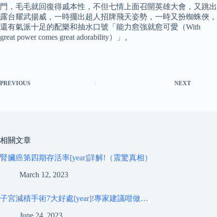
門，毛毛就回復得戚本性，不但七情上面召開英雄大會，又跳出
露台耀武揚威，一時擺出超人招牌飛天姿勢，一時又扮蜘蛛俠，
還有氣派十足的配樂和抽水口號「能力愈強就愈可愛（With
great power comes great adorability）」。
PREVIOUS
NEXT
相關文章
腎臟癌第四期存活率[year]詳解!（震驚真相）
March 12, 2023
子宮減積手術7大好處[year]!專家建議咁做…
June 24, 2023