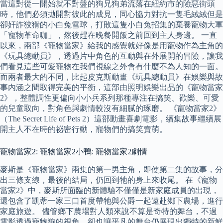
當這對從一開始就不對盤的狗兄狗弟流落在紐約市的險惡街頭
時，他們必須拋開對彼此的成見，同心協力對抗一隻毛絨絨但是
卻奸詐狡猾的小白兔雪球，打敗這隻小白兔招集的棄養寵物大軍
「寵物革命咖」，然後趕在晚餐開飯之前回到主人身邊。 一直
以來，兩部《寵物當家》給我的感覺就好像是用寵物作為主角的
《玩具總動員》，透過片中角色的互動與在外展開的冒險，讓我
們看見這些可愛寵物在我們視線之外會有什麼不為人知的一面。
而兩者最大的不同，比起皮克斯動畫《玩具總動員》在娛樂與故
事內涵之間取得完美的平衡，這部由照明娛樂出品的《寵物當家
2》，整體調性更偏向小小兵系列那種專注在搞笑、歡樂、可愛
的兒童取向，對角色與劇情較沒有細膩的琢磨。 《寵物當家2》
（The Secret Life of Pets 2）這部動畫喜劇電影，續集故事繼續展
開主人不在時的祕密行動，寵物們的搞笑賣萌。
寵物當家2: 寵物當家2小鴨: 寵物當家2劇情
麥斯是《寵物當家》兩集的第一男主角，即使第二集的故事，分
出三條支線，最後的結局，仍回到牠的身上來收尾。 在《寵物
當家2》中，麥斯所面臨的新體驗不僅僅是新家庭成員的出現，
還包含了凱蒂一家三口首度帶牠與公爵一起遠赴鄉下農場，進行
家庭旅遊。 儘管鄉下農場對人類來說不算是奇特的舞台，不過
電影透過寵物狗的視角，卻也讓平凡的舞台仍展現出獨特的新鮮