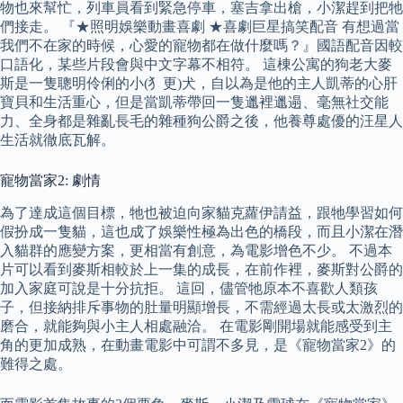
物也來幫忙，列車員看到緊急停車，塞吉拿出槍，小潔趕到把牠
們接走。 『★照明娛樂動畫喜劇 ★喜劇巨星搞笑配音 有想過當
我們不在家的時候，心愛的寵物都在做什麼嗎？』國語配音因較
口語化，某些片段會與中文字幕不相符。 這棟公寓的狗老大麥
斯是一隻聰明伶俐的小(犭更)犬，自以為是他的主人凱蒂的心肝
寶貝和生活重心，但是當凱蒂帶回一隻邋裡邋遢、毫無社交能
力、全身都是雜亂長毛的雜種狗公爵之後，他養尊處優的汪星人
生活就徹底瓦解。
寵物當家2: 劇情
為了達成這個目標，牠也被迫向家貓克蘿伊請益，跟牠學習如何
假扮成一隻貓，這也成了娛樂性極為出色的橋段，而且小潔在潛
入貓群的應變方案，更相當有創意，為電影增色不少。 不過本
片可以看到麥斯相較於上一集的成長，在前作裡，麥斯對公爵的
加入家庭可說是十分抗拒。 這回，儘管牠原本不喜歡人類孩
子，但接納排斥事物的肚量明顯增長，不需經過太長或太激烈的
磨合，就能夠與小主人相處融洽。 在電影剛開場就能感受到主
角的更加成熟，在動畫電影中可謂不多見，是《寵物當家2》的
難得之處。