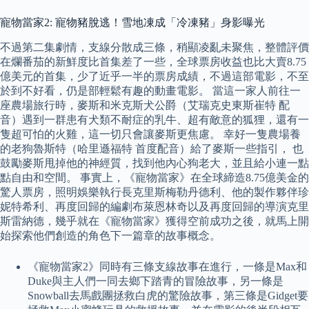
寵物當家2: 寵物豬脫逃！雪地凍成「冷凍豬」身影曝光
不過第二集劇情，支線分散成三條，稍顯凌亂未聚焦，整體評價
在爛番茄的新鮮度比首集差了一些，全球票房收益也比大賣8.75
億美元的首集，少了近乎一半的票房成績，不過這部電影，不至
於到不好看，仍是部輕鬆有趣的動畫電影。 當這一家人前往一
座農場旅行時，麥斯和米克斯犬公爵（艾瑞克史東斯崔特 配
音）遇到一群患有犬類不耐症的乳牛、超有敵意的狐狸，還有一
隻超可怕的火雞，這一切只會讓麥斯更焦慮。 幸好一隻農場養
的老狗魯斯特（哈里遜福特 首度配音）給了麥斯一些指引， 也
鼓勵麥斯甩掉他的神經質，找到他內心狗老大，並且給小連一點
點自由和空間。 事實上，《寵物當家》在全球締造8.75億美金的
驚人票房，照明娛樂執行長克里斯梅勒丹德利、他的製作夥伴珍
妮特希利、再度回歸的編劇布萊恩林奇以及再度回歸的導演克里
斯雷納德，幾乎就在《寵物當家》獲得空前成功之後，就馬上開
始探索他們創造的角色下一篇章的故事概念。
《寵物當家2》同時有三條支線故事在進行，一條是Max和
Duke與主人們一同去鄉下踏青的冒險故事，另一條是
Snowball去馬戲團拯救白虎的驚險故事，第三條是Gidget要