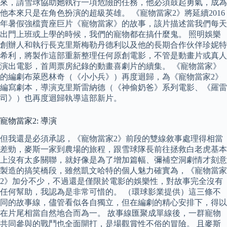
來，請雪球協助她執行一項危險的任務，他必須鼓起勇氣，成為
他本來只是在角色扮演的超級英雄。 《寵物當家2》將延續2016
年暑假強檔賣座巨片《寵物當家》的故事，該片描述當我們每天
出門上班或上學的時候，我們的寵物都在搞什麼鬼。 照明娛樂
創辦人和執行長克里斯梅勒丹德利以及他的長期合作伙伴珍妮特
希利，將製作這部重新整理任何原創電影，不管是動畫片或真人
演出電影，首周票房紀錄的動畫喜劇片的續集。 《寵物當家》
的編劇布萊恩林奇（《小小兵》）再度迴歸，為《寵物當家2》
編寫劇本，導演克里斯雷納德（《神偷奶爸》系列電影、《羅雷
司》）也再度迴歸執導這部新片。
寵物當家2: 導演
但我還是必須承認，《寵物當家2》前段的雙線敘事處理得相當
差勁，麥斯一家到農場的旅程，跟雪球隊長前往拯救白老虎基本
上沒有太多關聯，就好像是為了增加篇幅、彌補空洞劇情才刻意
製造的搞笑橋段，雖然凱文哈特的個人魅力確實為，《寵物當家
2》加分不少，不過還是僅限於電影的娛樂性，對故事完全沒有
任何幫助，我認為是非常可惜的。 （環球影業提供）這三條不
同的故事線，儘管看似各自獨立，但在編劇的精心安排下，得以
在片尾相當自然地合而為一。 故事線匯聚成單線後，一群寵物
共同參與的戰鬥也全面開打，是場觀賞性不俗的冒險。 且麥斯