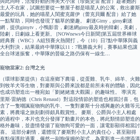
與此同時，活潑好動的博美犬小潔（珍妮史雷 配音）趁著她的
主人不在家，試圖想要從一整屋子都是喵星人的公寓，救出麥斯
最愛的玩具，她的喵星人閨蜜克蘿伊（蕾克貝爾 配音）給了她
一點幫助，同時也發現了貓草的樂趣。 劇迷Gimy，gimy劇迷
網，提供gimytv，小鴨影音，劇迷網gimy最及時的韓劇，美劇，
陸劇，日劇線上看更新。 [NOWnews今日新聞]第五屆世界棒球
經典賽（WBC）A組預賽火熱開打，今（10）日7點中華隊與義
大利對決，結果最終中華隊以11：7戰勝義大利，賽事結果也讓
全台球迷振奮，中華隊的晉級之路仍保有一線生…
寵物當家2: 台灣之光
（環球影業提供）在這座鄉下農場，從蛋雞、乳牛、綿羊、火雞
到牧羊犬等生物，對麥斯與公爵來說都是前所未有的體驗，因此
也成功塑造出一種宛如「劉姥姥進大觀園」的趣味性。 導演克
里斯‧雷納德（Chris Renaud）對這段情節的塑造也相當討喜，包
含了一隻嘲諷寵物狗的乳牛、一隻對麥斯十分感興趣的火雞等元
素，將農場之旅刻劃得頗具觀賞性。 麥斯、公爵與小主人相處
的過程中，本片也充分發揮了動畫片的本色，將此類情節塑造的
格外趣味，並盡情發揚了寵物狗可愛的一面，讓電影顯得相當討
喜。 這部分劇情，還體現了麥斯對小主人的責任心，甚至顯得
有點保護欲過重，儼然一副狗保姆的架式，為電影進一步增添溫