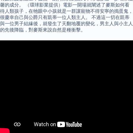
馨的成分。 （環球影業提供）電影一開場就闡述了麥斯如何看
待人類孩子，在牠眼中小孩就是一群讓寵物不得安寧的搗蛋鬼，
很慶幸自己與公爵只有凱蒂一位人類主人。 不過這一切在凱蒂
與一位男子結緣後，就發生了天翻地覆的變化，男主人與小主人
的先後降臨，對麥斯來說自然是種衝擊。