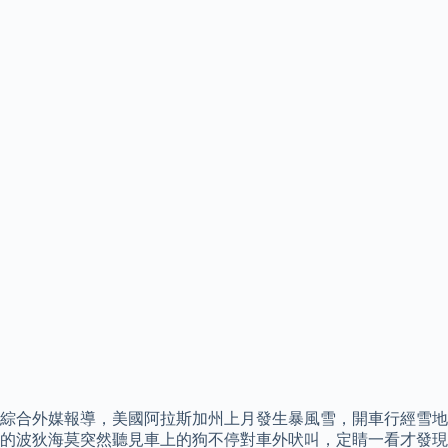
綜合外媒報導，美國阿拉斯加州上月發生暴風雪，開車行經雪地
的波狄海莫突然聽見車上的狗不停對車外吠叫，定睛一看才發現