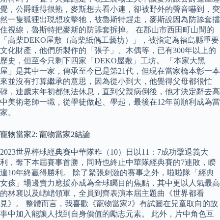
覺，公爵睡得很熟，麥斯想去看小連，卻被野外的聲音嚇到，突
然一隻狐狸出現想攻擊牠，被魯斯特趕走，麥斯說因為防舔套擋
住視線，魯斯特把麥斯的防舔套拆掉。 在郡山市西田町山間的
「高柴DEKO屋敷（高柴紙偶工藝坊）」，被指定為福島縣重要
文化財產，他們所製作的「張子」、木偶等，已有300年以上的
歷史，但至今只剩下四家「DEKO屋敷」工坊。 「本家大黑
屋」是其中一家，傳承至今已是第21代，但現在當家橋本彰一本
來並沒有打算繼承的意思，因為從小到大，他覺得父母都很忙
碌，連歲末年初都無法休息，直到父親病倒後，他才決定辭去高
中美術老師一職，從學徒做起、學起，最後在12年前順利成為當
家。
寵物當家2: 寵物當家2結論
2023世界棒球經典賽中華隊昨（10）日以11：7成功擊退義大
利，奪下本屆賽事首勝，同時也終止中華隊經典賽的7連敗，睽
違10年終贏得勝利。 除了緊張刺激的賽事之外，啦啦隊「經典
女孩」場邊賣力應援亦成為全球矚目的焦點，其中更以人氣最高
的林襄以及峮峮領軍，全員到齊表演本屆主題曲《世界都看
見》。 整體而言，我喜歡《寵物當家2》有試圖在兒童取向的故
事中加入能讓人找到自身價值的勵志元素。 此外，片中角色互