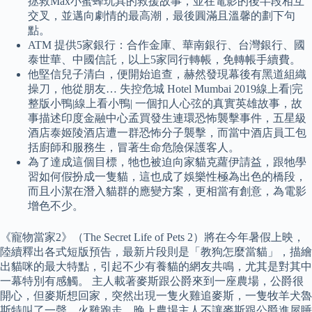
拯救Max小蜜蜂玩具的救援故事，並在電影的後半段相互
交叉，並邁向劇情的最高潮，最後圓滿且溫馨的劃下句
點。
ATM 提供5家銀行：合作金庫、華南銀行、台灣銀行、國
泰世華、中國信託，以上5家同行轉帳，免轉帳手續費。
他堅信兒子清白，便開始追查，赫然發現幕後有黑道組織
操刀，他從朋友… 失控危城 Hotel Mumbai 2019線上看|完
整版小鴨|線上看小鴨| 一個扣人心弦的真實英雄故事，故
事描述印度金融中心孟買發生連環恐怖襲擊事件，五星級
酒店泰姬陵酒店遭一群恐怖分子襲擊，而當中酒店員工包
括廚師和服務生，冒著生命危險保護客人。
為了達成這個目標，牠也被迫向家貓克蘿伊請益，跟牠學
習如何假扮成一隻貓，這也成了娛樂性極為出色的橋段，
而且小潔在潛入貓群的應變方案，更相當有創意，為電影
增色不少。
《寵物當家2》（The Secret Life of Pets 2）將在今年暑假上映，
陸續釋出各式短版預告，最新片段則是「教狗怎麼當貓」，描繪
出貓咪的最大特點，引起不少有養貓的網友共鳴，尤其是對其中
一幕特別有感觸。 主人載著麥斯跟公爵來到一座農場，公爵很
開心，但麥斯想回家，突然出現一隻火雞追麥斯，一隻牧羊犬魯
斯特叫了一聲，火雞跑走，晚上農場主人不讓麥斯跟公爵進屋睡