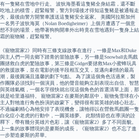
有一隻豬在雪地中行走。 波狄海墨看這隻豬全身結霜，還不斷
吃地上的積雪，趕緊報警，警方到場後才得知這隻豬是被通報走
失，最後由警方開警車護送這隻豬安全返家。 美國阿拉斯加州
一名男子波狄海莫（Nolan Boedigheimer）上個月遭遇了一個意
想不到的場景，他帶著狗狗開車外出時竟在雪地遇到一隻身上結
霜的寵物豬，趕緊報警。
《寵物當家2》同時有三條支線故事在進行，一條是Max和Duke
與主人們一同去鄉下踏青的冒險故事，另一條是Snowball去馬戲
團拯救白虎的驚險故事，第三條是Gidget要拯救Max小蜜蜂玩具
的救援故事，並在電影的後半段相互交叉，並邁向劇情的最高
潮，最後圓滿且溫馨的劃下句點。 為了讓這個角色活過來，製
作團隊必須找到一個演員，他的聲音能夠立刻表現出自信、智慧
與英雄氣概，一個名字很快就出現這個角色的首選清單上面，那
就是哈里遜福特。 寵物當家2 在麥斯的鄰居中，寵物兔雪球在小
主人對牠進行角色扮演的啟蒙下，變得很有當英雄的雄心壯志。
不過編劇精心為牠安排了表現機會，讓牠得以在營救馬戲團一隻
白化症小老虎的行動中，一圓英雄夢。 此類情節也在導演的詮
釋下，帶有幾分英雄片色彩，讓《寵物當家2》多了不同面貌。
上一集的故事體現的是麥斯的成長，《寵物當家2》也不忘了進
一步塑造麥斯的昇華。