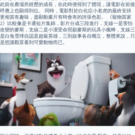
此前在農場所經歷的成長，在此時便得到了體現，讓電影在前後
呼應上也顯得到位。 同時，電影對於白化症小老虎的最終安排
更相當有趣味，盡顯動畫片有時會有的誇張色彩。 《寵物當家
2》比較像是卡通短片集錦，影片分成三段進行，支線一是害怕
改變的麥斯，支線二是小潔受命照顧麥斯的玩具小瘋蜂，支線三
是白兔雪球自認是超級英雄，三則故事各自獨立，整體來說，只
是想讓觀眾看到可愛動物而已。