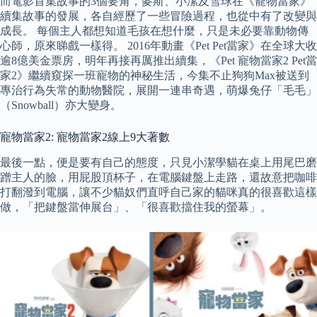
而電影首集故事的3個要角，麥斯、小潔及雪球在《寵物當家》
續集故事的發展，各自經歷了一些冒險過程，也從中有了改變與
成長。 每個主人都想知道毛孩在想什麼，只是未必要靠動物傳
心師，原來睇戲一樣得。 2016年動畫《Pet Pet當家》在全球大收
逾8億美金票房，明年再接再厲推出續集，《Pet 寵物當家2 Pet當
家2》繼續窺探一班寵物的神秘生活，今集不止狗狗Max被送到
專治行為失常的動物醫院，展開一連串奇遇，萌爆兔仔「毛毛」
（Snowball）亦大變身。
寵物當家2: 寵物當家2線上9大著數
最後一點，便是要有自己的態度，只見小潔學貓在桌上用尾巴磨
蹭主人的臉，用屁股頂杯子，在電腦鍵盤上走路，還故意把咖啡
打翻潑到電腦，讓不少貓奴們直呼自己家的貓咪真的很喜歡這樣
做，「把鍵盤當伸展台」、「很喜歡擋住我的螢幕」。