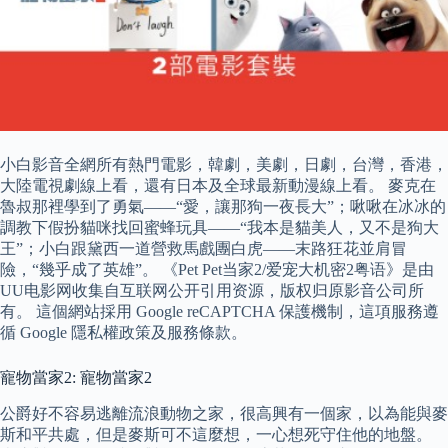
小白影音全網所有熱門電影，韓劇，美劇，日劇，台灣，香港，
大陸電視劇線上看，還有日本及全球最新動漫線上看。 麥克在
魯叔那裡學到了勇氣——“愛，讓那狗一夜長大”；啾啾在冰冰的
調教下假扮貓咪找回蜜蜂玩具——“我本是貓美人，又不是狗大
王”；小白跟黛西一道營救馬戲團白虎——末路狂花並肩冒
險，“幾乎成了英雄”。 《Pet Pet当家2/爱宠大机密2粤语》是由
UU电影网收集自互联网公开引用资源，版权归原影音公司所
有。 這個網站採用 Google reCAPTCHA 保護機制，這項服務遵
循 Google 隱私權政策及服務條款。
寵物當家2: 寵物當家2
公爵好不容易逃離流浪動物之家，很高興有一個家，以為能與麥
斯和平共處，但是麥斯可不這麼想，一心想死守住他的地盤。