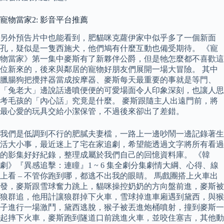
寵物當家2: 影音平台推薦
另外預告片中也能看到，肥貓咪克蘿伊家中似乎多了一個新面
孔，疑似是一隻西施犬，他們鳩有什麼互動也備受期待。 《寵
物當家》第一集中麥斯有了新夥伴公爵，但是牠怎麼都不喜歡這
位新來的，後來與鄰居的寵物好朋友們展開一場大冒險。 其中
臘腸狗把攪拌器當成按摩器、麥斯每天最重要的事就是等門、
「兔老大」邊說話邊噴便便的可愛場面令人印象深刻，也讓人思
考毛孩的「內心話」究竟是什麼。 麥斯跟隨主人出遠門前，將
最心愛的玩具交給小潔保管，不過後來卻出了差錯。
我們是低調到不行的肥膩夫妻檔，一路上一邊吵鬧一邊記錄著生
活大小事，最近迷上了宅在家追劇，希望能透過文字將所有看過
的影集好好紀錄，整理成屬於我們自己的回憶資料庫。 《韓
劇》『異感追擊：連瞳』1 ~ 6 集全劇分集劇情大綱、心得、線
上看 – 不管你跑到哪，都逃不出我的眼睛。 馬戲團搭上火車出
發，麥斯跟雪球奮力跳上，貓咪操控奶奶的方向盤前進，麥斯被
狼群追，他用計讓狼群掉下火車，雪球掉進車廂遇到黛西，與猴
子進行一場激鬥，黛西逃脫，猴子被丟進炮桶噴射，撞到麥斯一
起摔下火車，麥斯跑到隧道口前跳進火車，並咬住塞吉，其他動