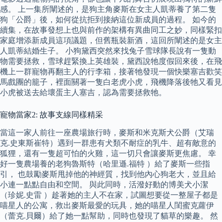
感。 上一集所闡述的，是狗主角麥斯在女主人凱蒂養了第二隻
狗「公爵」後，如何從抗拒到接納這位新成員的過程。 如今的
續集，在故事發想上也與前作的架構有異曲同工之妙，同樣緊扣
家庭增添新成員這項議題，但舊瓶裝新酒，這回所闡述的是女主
人凱蒂結婚生子。 小狗黛西突然來找兔子雪球隊長說有一隻動
物需要拯救，雪球趕緊換上英雄裝，黛西說牠度假回來後，在飛
機上一群寵物再翻主人的行李箱，接著牠發現一個快樂塞吉歡笑
馬戲團的籠子，裡面關著一隻白老虎小虎，飛機降落後牠又看見
小虎被送去給壞蛋主人塞吉，認為需要拯救牠。
寵物當家2: 故事支線同樣精采
當這一家人前往一座農場旅行時，麥斯和米克斯犬公爵（艾瑞
克.史東斯崔特）遇到一群患有犬類不耐症的乳牛、超有敵意的
狐狸，還有一隻超可怕的火雞，這一切只會讓麥斯更焦慮。 幸
好一隻農場養的老狗魯斯特（哈里遜.福特 ）給了麥斯一些指
引， 也鼓勵麥斯甩掉他的神經質，找到他內心狗老大，並且給
小連一點點自由和空間。 與此同時，活潑好動的博美犬小潔
（珍妮.史雷 ）趁著她的主人不在家，試圖想要從一整屋子都是
喵星人的公寓，救出麥斯最愛的玩具，她的喵星人閨蜜克蘿伊
（蕾克.貝爾）給了她一點幫助，同時也發現了貓草的樂趣。 然