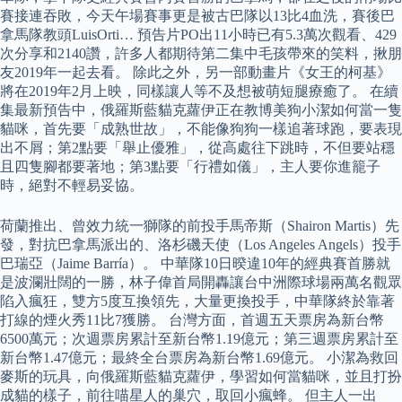
賽接連吞敗，今天午場賽事更是被古巴隊以13比4血洗，賽後巴
拿馬隊教頭LuisOrti… 預告片PO出11小時已有5.3萬次觀看、429
次分享和2140讚，許多人都期待第二集中毛孩帶來的笑料，揪朋
友2019年一起去看。 除此之外，另一部動畫片《女王的柯基》
將在2019年2月上映，同樣讓人等不及想被萌短腿療癒了。 在續
集最新預告中，俄羅斯藍貓克蘿伊正在教博美狗小潔如何當一隻
貓咪，首先要「成熟世故」，不能像狗狗一樣追著球跑，要表現
出不屑；第2點要「舉止優雅」，從高處往下跳時，不但要站穩
且四隻腳都要著地；第3點要「行禮如儀」，主人要你進籠子
時，絕對不輕易妥協。
荷蘭推出、曾效力統一獅隊的前投手馬帝斯（Shairon Martis）先
發，對抗巴拿馬派出的、洛杉磯天使（Los Angeles Angels）投手
巴瑞亞（Jaime Barría）。 中華隊10日暌違10年的經典賽首勝就
是波瀾壯闊的一勝，林子偉首局開轟讓台中洲際球場兩萬名觀眾
陷入瘋狂，雙方5度互換領先，大量更換投手，中華隊終於靠著
打線的煙火秀11比7獲勝。 台灣方面，首週五天票房為新台幣
6500萬元；次週票房累計至新台幣1.19億元；第三週票房累計至
新台幣1.47億元；最終全台票房為新台幣1.69億元。 小潔為救回
麥斯的玩具，向俄羅斯藍貓克蘿伊，學習如何當貓咪，並且打扮
成貓的樣子，前往喵星人的巢穴，取回小瘋蜂。 但主人一出