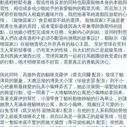
動過程輕鬆有趣，製造性格反差的同時也顯露寵物本身的本能與
習性，相信或多或少能給予的喜愛貓狗的觀眾共鳴，而且加上片
尾那些寵物與人相處的趣味片段，我想抱著單純進戲院放鬆的心
情，《寵物當家2》會是相當不錯的選擇。 寵物當家2 不論是麥
斯產生焦慮的原因，或者電影最後因為大哥兼導師魯斯特的提
點，以他嬌小體型完成偉大任務，化解內心的糾結，並同時對照
著人們在成長過程中必須不斷迎向挑戰的故事設計，都顯示《寵
物當家2》在寵物賣萌之外所具有的核心主題。 至於雪球在受到
主人茉莉領養後，仍有老大的性格，自大幻想自己是超級英雄，
直到西施犬黛西出現，雪球與黛西一起前往馬戲團拯救受虐白虎
的行動，牠才明瞭英雄不好當，需要真正的勇氣與決心。
與此同時，高傲矜貴的貓咪克蘿伊（蕾克貝爾 配音）發現了貓
薄荷的樂趣，大膽活潑的博美犬小潔（珍妮史雷 配音）則不小
心把麥斯最鍾愛的玩具小瘋蜂弄丟了，她必須展開一場驚險刺激
的救援行動，從一間養了一大堆貓咪的公寓把小瘋蜂給拿回來。
靠著克蘿伊的幫忙，小潔學會了貓科動物神秘的行為舉止，好讓
她潛入充滿各種貓咪的公寓，救出小瘋蜂。 既瘋狂又可愛的小
白兔雪球（凱文哈特 寵物當家2 配音）在他的主人茉莉開始替他
穿上超級英雄睡衣之後，就自以為是一個真正的超級英雄，但是
當一隻蝦米攏不驚的西施犬黛西（蒂芬妮哈戴許 配音）突然跑