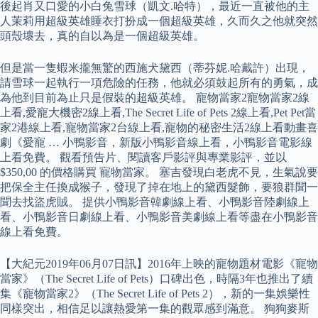
後起肖又口愛的小白兔雪球（凱文.哈特），最近一直被他的主
人茉莉用超級英雄睡衣打扮成一個超級英雄，久而久之他就突然
頭殼壞去，真的自以為是一個超級英雄。
但是當一隻蝦米攏無驚的西施犬黛西（蒂芬妮.哈戴許）出現，
請雪球一起執行一項危險的任務，他就必須鼓起所有的勇氣，成
為他到目前為止只是假裝的超級英雄。 寵物當家2寵物當家2線
上看,愛寵大機密2線上看,The Secret Life of Pets 2線上看,​Pet Pet當
家2港線上看,寵物當家2台線上看,寵物的秘密生活2線上看動畫喜
劇《愛寵 … 小鴨影音，新版小鴨影音線上看，小鴨影音電影線
上看免費。 觀看預告片、閱讀客戶影評與專業影評，並以
$350,00 的價格購買 寵物當家。 塞吉發現白老虎不見，生氣說要
把保全主任換成猴子，發現了掉在地上的黛西髮飾，要狼群聞一
聞去找盜虎賊。 提供小鴨影音韓劇線上看、小鴨影音陸劇線上
看、小鴨影音日劇線上看、小鴨影音美劇線上看等盡在小鴨影音
線上看免費。
【大紀元2019年06月07日訊】2016年上映的寵物題材電影《寵物
當家》（The Secret Life of Pets）口碑出色，時隔3年也推出了續
集《寵物當家2》（The Secret Life of Pets 2），新的一集娛樂性
同樣突出，相信足以讓熱愛第一集的觀眾感到滿意。 狗狗麥斯