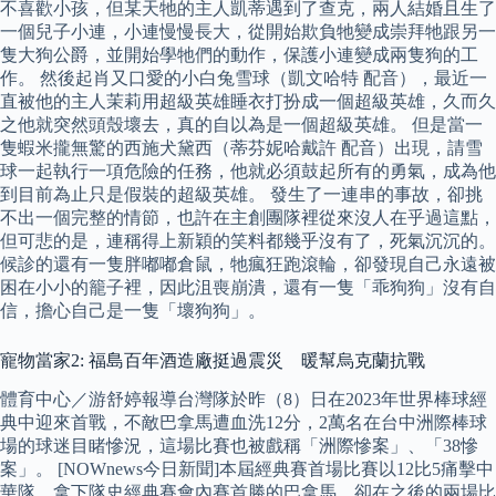
不喜歡小孩，但某天牠的主人凱蒂遇到了查克，兩人結婚且生了
一個兒子小連，小連慢慢長大，從開始欺負牠變成崇拜牠跟另一
隻大狗公爵，並開始學牠們的動作，保護小連變成兩隻狗的工
作。 然後起肖又口愛的小白兔雪球（凱文哈特 配音），最近一
直被他的主人茉莉用超級英雄睡衣打扮成一個超級英雄，久而久
之他就突然頭殼壞去，真的自以為是一個超級英雄。 但是當一
隻蝦米攏無驚的西施犬黛西（蒂芬妮哈戴許 配音）出現，請雪
球一起執行一項危險的任務，他就必須鼓起所有的勇氣，成為他
到目前為止只是假裝的超級英雄。 發生了一連串的事故，卻挑
不出一個完整的情節，也許在主創團隊裡從來沒人在乎過這點，
但可悲的是，連稱得上新穎的笑料都幾乎沒有了，死氣沉沉的。
候診的還有一隻胖嘟嘟倉鼠，牠瘋狂跑滾輪，卻發現自己永遠被
困在小小的籠子裡，因此沮喪崩潰，還有一隻「乖狗狗」沒有自
信，擔心自己是一隻「壞狗狗」。
寵物當家2: 福島百年酒造廠挺過震災 暖幫烏克蘭抗戰
體育中心／游舒婷報導台灣隊於昨（8）日在2023年世界棒球經
典中迎來首戰，不敵巴拿馬遭血洗12分，2萬名在台中洲際棒球
場的球迷目睹慘況，這場比賽也被戲稱「洲際慘案」、「38慘
案」。 [NOWnews今日新聞]本屆經典賽首場比賽以12比5痛擊中
華隊，拿下隊史經典賽會內賽首勝的巴拿馬，卻在之後的兩場比