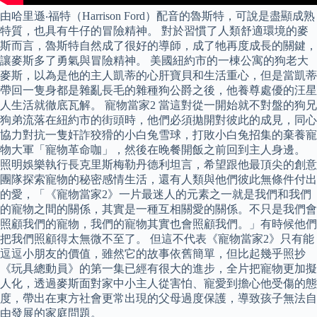
由哈里遜‧福特（Harrison Ford）配音的魯斯特，可說是盡顯成熟
特質，也具有牛仔的冒險精神。 對於習慣了人類舒適環境的麥
斯而言，魯斯特自然成了很好的導師，成了牠再度成長的關鍵，
讓麥斯多了勇氣與冒險精神。 美國紐約市的一棟公寓的狗老大
麥斯，以為是他的主人凱蒂的心肝寶貝和生活重心，但是當凱蒂
帶回一隻身都是雜亂長毛的雜種狗公爵之後，他養尊處優的汪星
人生活就徹底瓦解。 寵物當家2 當這對從一開始就不對盤的狗兄
狗弟流落在紐約市的街頭時，他們必須拋開對彼此的成見，同心
協力對抗一隻奸詐狡猾的小白兔雪球，打敗小白兔招集的棄養寵
物大軍「寵物革命咖」，然後在晚餐開飯之前回到主人身邊。
照明娛樂執行長克里斯梅勒丹德利坦言，希望跟他最頂尖的創意
團隊探索寵物的秘密感情生活，還有人類與他們彼此無條件付出
的愛，「《寵物當家2》一片最迷人的元素之一就是我們和我們
的寵物之間的關係，其實是一種互相關愛的關係。不只是我們會
照顧我們的寵物，我們的寵物其實也會照顧我們。」有時候他們
把我們照顧得太無微不至了。 但這不代表《寵物當家2》只有能
逗逗小朋友的價值，雖然它的故事依舊簡單，但比起幾乎照抄
《玩具總動員》的第一集已經有很大的進步，全片把寵物更加擬
人化，透過麥斯面對家中小主人從害怕、寵愛到擔心他受傷的態
度，帶出在東方社會更常出現的父母過度保護，導致孩子無法自
由發展的家庭問題。