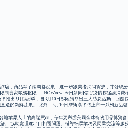
詐騙，商品等了兩周都沒來，進一步跟業者詢問貨號，才發現給
制賣家帳號權限。 [NOWnews今日新聞]儘管疫情趨緩讓消
堡推出3月感謝季，自3月10日起陸續祭出三大感恩活動，回饋長
直送的新鮮蔬果。 此外，3月10日摩斯漢堡將上市一系列新品
自全球各地業界人士的高端買家，每年更舉辦美國全球寵物用品博
訊、協助處理進出口相關問題、輔導拓展業務及同業交流等服務與