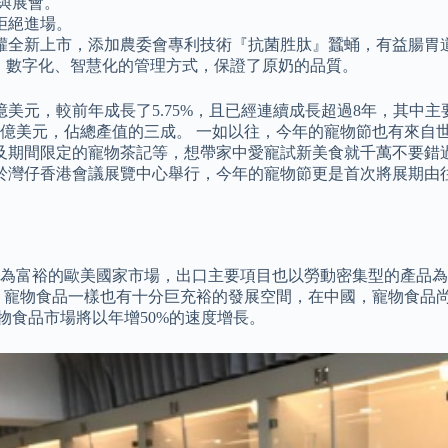
與展會。
拒絕進場。
罐全新上市，添加農委會專利技術『抗菌胜肽』蠶蛹，有益腸胃
、數字化、智慧化的管理方式，保證了原奶的品質。
億美元，較前年成長了5.75%，且已經連續成長超過8年，其中主
93億美元，佔總產值的三成。 一如以往，今年的寵物節也有來
腿及期間限定的寵物茶記等，想帶家中愛寵試新美食就千萬不要錯
連4日於灣仔香港會議展覽中心舉行，今年的寵物節更是首次將展期
為富裕的歐美國家市場，出口主要項目也以勞動密集型的產品為
 寵物食品一樣也有十分巨充裕的發展空間，在中國，寵物食品
物食品市場將以年增50%的速度增長。