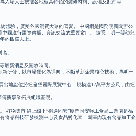
為入場人士搜攞各地極具特色的裝修材料、設備及配件等。
的購物體驗，廣受各國消費大眾的喜愛。 中國網是國務院新聞辦公
，是中國進行國際傳播、資訊交流的重要窗口。 據悉，明一嬰幼兒
年的四倍以上。
樂窩。
館等最新消息及開放時間。
創新研發，以市場優化為導向，不斷革新企業核心技術，為明一
，展出地點位於紐倫堡國際展覽中心，規模達12萬平方公尺，由紐
際傳播事業拓展組織基礎。
 好物集市 線上線下“禮遇同安”廈門同安輕工食品工業園是福
有食品科技研發檢測中心及食品孵化園，園區內現有食品加工企