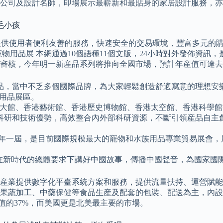
公司及設計名師，即場展示最嶄新和最貼身的家居設計服務，亦
毛小孩
app 提供使用者便利友善的服務，快速安全的交易環境，豐富多元
物用品展 本網通過10個語種11個文版，24小時對外發佈資訊
審核，今年明一新産品系列將推向全國市場，預計年産值可達去
品，當中不乏多個國際品牌，為大家輕鬆創造舒適寫意的理想安
族用品展區。
、大館、香港藝術館、香港歷史博物館、香港太空館、香港科學
科研和技術優勢，高效整合內外部科研資源，不斷引領産品自主
每兩年一屆，是目前國際規模最大的寵物和水族用品專業貿易展會
，在新時代的總體要求下講好中國故事，傳播中國聲音，為國家國
産業提供數字化平臺系統方案和服務，提供流量扶持、運營賦能。
果蔬加工、中藥保健等食品生産及配套的包裝、配送為主，內設
值的37%，而美國更是北美最主要的市場。