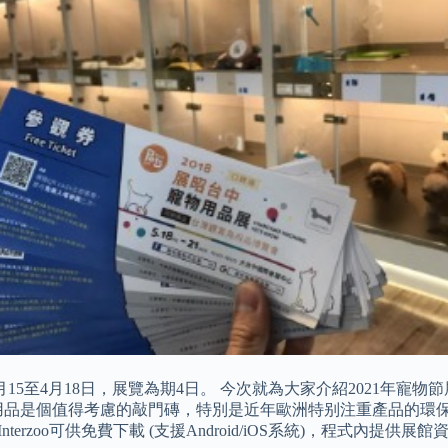
4月15至4月18日，展覽為期4日。 今次就為大家介紹2021
寵物用品是個值得考慮的敲門磚，特別是近年歐洲特别注重產品的
erzoo可供免費下載 (支援Android/iOS系統)，程式內