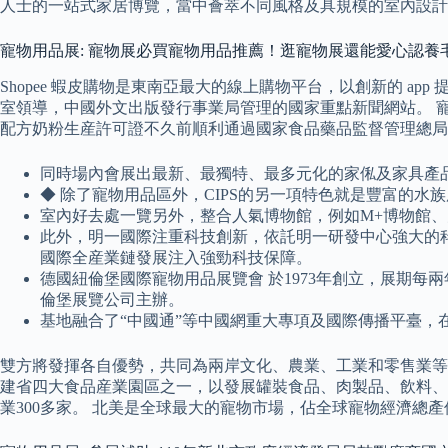
人士的一站式家居博覽，當中薈萃不同風格及具規模的室內設計
寵物用品展: 寵物展必買寵物用品推薦！逛寵物展還能愛心認養
Shopee 蝦皮購物是東南亞最大的線上購物平台，以創新的 
室領導，中國外文出版發行事業局管理的國家重點新聞網站。 寵
配方奶粉生産許可證不久前順利通過國家食品藥品監督管理總局
同時場內會展出最新、最獨特、最多元化的家俬及家具產
◆ 除了寵物用品區外，CIPS的另一項特色就是豐富的水
室內好去處一覽另外，整合人氣博物館，例如M+博物館
此外，明一國際注重科技創新，依託明一研發中心強大的
國際全産業鏈發展注入強勁科技保障。
德國紐倫堡國際寵物用品展覽會 於1973年創立，展期
倫堡展覽公司主辦。
基地融合了“中國通”等中國網重大專項及國際傳播平臺
雙方將發揮各自優勢，共同為兩岸文化、農業、工業和零售業等
建省四大食品産業園區之一，以發展罐裝食品、肉製品、飲料、
業300多家。 北美是全球最大的寵物市場，佔全球寵物經濟總產