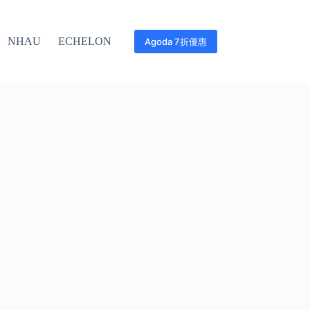
NHAU
ECHELON
Agoda 7折優惠