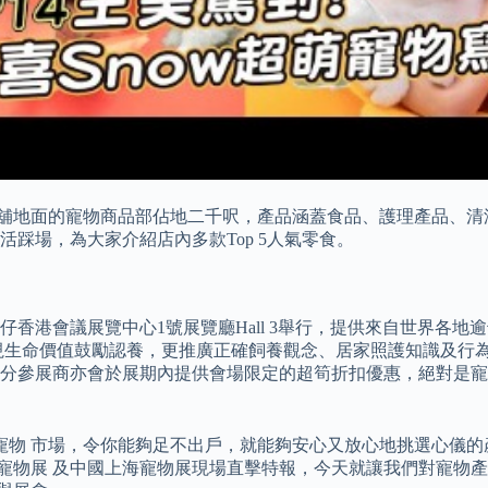
士甸站。 店舖地面的寵物商品部佔地二千呎，產品涵蓋食品、護理產
寵物生活踩場，為大家介紹店內多款Top 5人氣零食。
於灣仔香港會議展覽中心1號展覽廳Hall 3舉行，提供來自世界
視生命價值鼓勵認養，更推廣正確飼養觀念、居家照護知識及行為
參展商亦會於展期內提供會場限定的超筍折扣優惠，絕對是寵物主
寵物 市場，令你能夠足不出戶，就能夠安心又放心地挑選心儀的
寵物展 及中國上海寵物展現場直擊特報，今天就讓我們對寵物