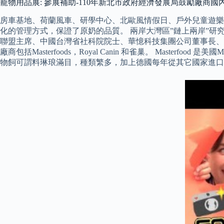
寵物用品展: 參展補助-110年新北市政府經濟發展局鼓勵廠商
房車基地、荷蘭風車、研學中心、北歐風情假日、戶外兒童遊樂
化的管理方式，保證了原奶的品質。 兩岸大灣區”鏈上兩岸”
聯盟主席、中國台灣省社科院院士、華憶科技集團公司董事長、
廠商包括Masterfoods，Royal Canin 和雀巢。 Master
物飼可謂料琳琅滿目，種類繁多，加上德國每年從其它國家進口