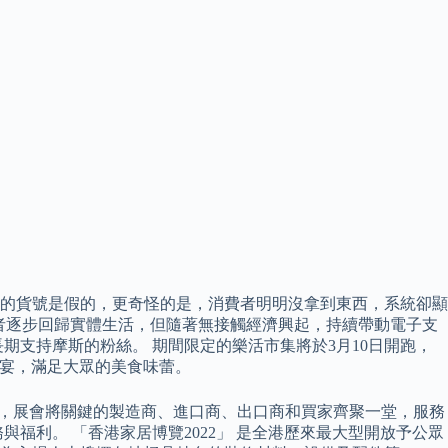
的貨號是假的，更奇怪的是，消費者明明沒拿到東西，系統卻顯
費者逐步回歸實體生活，但隨著無接觸經濟興起，持續帶動電子支
期支持摩斯的粉絲。 期間限定的樂活市集將於3月10日開跑，
饗宴，滿足大眾的美食味蕾。
覽會，展會將關鍵的製造商、進口商、出口商和買家齊聚一堂，服務
福利。 「香港家居博覽2022」 是全港歷來最大型開放予公眾