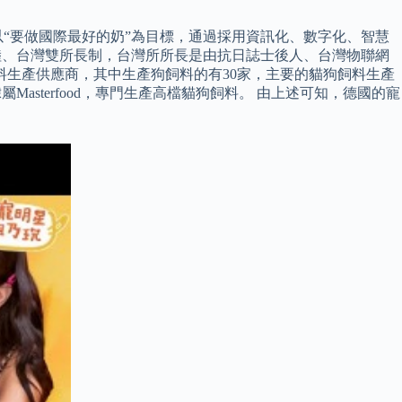
“要做國際最好的奶”為目標，通過採用資訊化、數字化、智慧
陸、台灣雙所長制，台灣所所長是由抗日誌士後人、台灣物聯網
料生產供應商，其中生產狗飼料的有30家，主要的貓狗飼料生產
anin則隸屬Masterfood，專門生產高檔貓狗飼料。 由上述可知，德國的寵