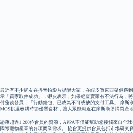
最近有不少網友在抖音拍影片提醒大家，在蝦皮買東西疑似遇到
示「買家取件成功」，蝦皮表示，如果經查賣家有不法行為，將限
付蓬勃發展，「行動錢包」已成為不可或缺的支付工具。 摩斯漢
MOS挑選春耕時節優質食材，讓大眾能就近在摩斯漢堡購買產地
憑藉超過1,200位會員的資源，APPA不僅能幫助您接觸來
國際寵物產業的各項商業需求。 協會更提供會員包括市場研究資