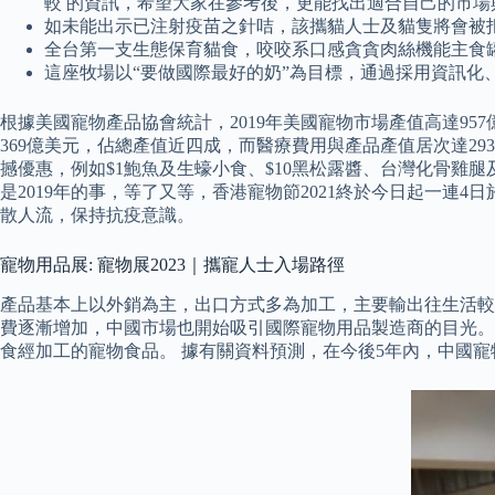
較 的資訊，希望大家在參考後，更能找出適合自己的市場
如未能出示已注射疫苗之針咭，該攜貓人士及貓隻將會被
全台第一支生態保育貓食，咬咬系口感貪貪肉絲機能主食
這座牧場以“要做國際最好的奶”為目標，通過採用資訊化
根據美國寵物產品協會統計，2019年美國寵物市場產值高達957
369億美元，佔總產值近四成，而醫療費用與產品產值居次達2
撼優惠，例如$1鮑魚及生蠔小食、$10黑松露醬、台灣化骨雞
是2019年的事，等了又等，香港寵物節2021終於今日起一
散人流，保持抗疫意識。
寵物用品展: 寵物展2023｜攜寵人士入場路徑
產品基本上以外銷為主，出口方式多為加工，主要輸出往生活較
費逐漸增加，中國市場也開始吸引國際寵物用品製造商的目光。
食經加工的寵物食品。 據有關資料預測，在今後5年內，中國寵