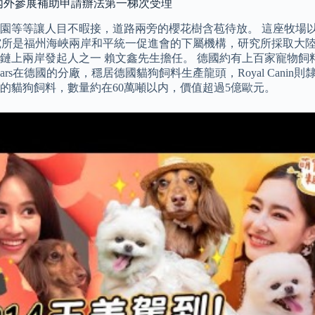
國內外參展補助申請辦法第一梯次受理
園等等讓人目不暇接，道路兩旁的櫻花樹含苞待放。 這座牧場以
研究所是福州海峽兩岸和平統一促進會的下屬機構，研究所採取大
鏈上兩岸發起人之一 賴文鑫先生擔任。 德國約有上百家寵物飼
food 是美國Mars在德國的分廠，穩居德國貓狗飼料生產龍頭，Royal C
的貓狗飼料，數量約在60萬噸以内，價值超過5億歐元。