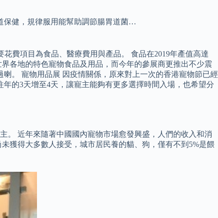
道保健，規律服用能幫助調節腸胃道菌…
要花費項目為食品、醫療費用與產品。 食品在2019年產值高達
自世界各地的特色寵物食品及用品，而今年的參展商更推出不少震
過喇。 寵物用品展 因疫情關係，原來對上一次的香港寵物節已經
由往年的3天增至4天，讓寵主能夠有更多選擇時間入場，也希望分
主。 近年來隨著中國國內寵物市場愈發興盛，人們的收入和消
尚未獲得大多數人接受，城市居民養的貓、狗，僅有不到5%是餵