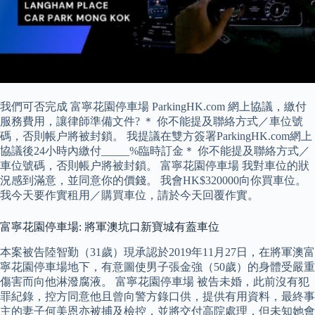
我們可否完成 富寧花園停車場 ParkingHK.com 網上協議，繳付
服務費用，讓律師準備文件? ＊ 你不能提及聯絡方式／‎車位號
碼，否則帳户將被封鎖。 我提議在雙方簽署ParkingHK.com網上
協議後24小時內繳付_____%臨時訂金＊ 你不能提及聯絡方式／‎
車位號碼，否則帳户將被封鎖。 富寧花園停車場 我對車位的狀
況感到滿意，並同意你的價錢。 我會HK$320000向你買車位。
我今天要作實租用／購買車位，請於今天回覆作實。
富寧花園停車場: 將軍澳坑口新寶城有蓋車位
本案被告陸智勤（31歲）現承認於2019年11月27日，在將軍澳富
寧花園停車場地下，有意圖使男子張金強（50歲）的身體受嚴重
傷害而向他淋潑腐液。 富寧花園停車場 被告未婚，此前沒有犯
罪紀錄，控方同意他且曾向警方錄口供，提供有用資料，最終事
主的妻子何美恩亦被捕及檢控，並將交付高院處理，但未知她會