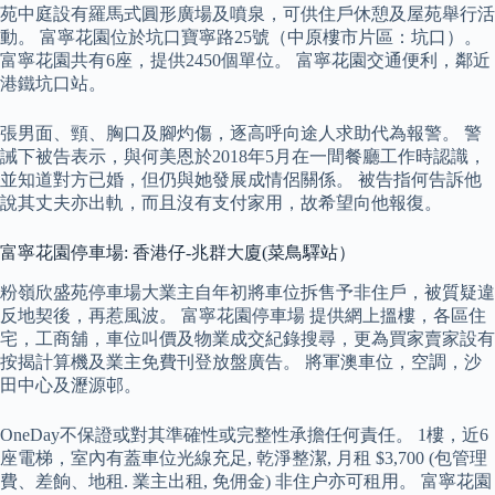
苑中庭設有羅馬式圓形廣場及噴泉，可供住戶休憩及屋苑舉行活
動。 富寧花園位於坑口寶寧路25號（中原樓市片區：坑口）。
富寧花園共有6座，提供2450個單位。 富寧花園交通便利，鄰近
港鐵坑口站。
張男面、頸、胸口及腳灼傷，逐高呼向途人求助代為報警。 警
誡下被告表示，與何美恩於2018年5月在一間餐廳工作時認識，
並知道對方已婚，但仍與她發展成情侶關係。 被告指何告訴他
說其丈夫亦出軌，而且沒有支付家用，故希望向他報復。
富寧花園停車場: 香港仔-兆群大廈(菜鳥驛站）
粉嶺欣盛苑停車場大業主自年初將車位拆售予非住戶，被質疑違
反地契後，再惹風波。 富寧花園停車場 提供網上搵樓，各區住
宅，工商舖，車位叫價及物業成交紀錄搜尋，更為買家賣家設有
按揭計算機及業主免費刊登放盤廣告。 將軍澳車位，空調，沙
田中心及瀝源邨。
OneDay不保證或對其準確性或完整性承擔任何責任。 1樓，近6
座電梯，室內有蓋車位光線充足, 乾淨整潔, 月租 $3,700 (包管理
費、差餉、地租. 業主出租, 免佣金) 非住户亦可租用。 富寧花園