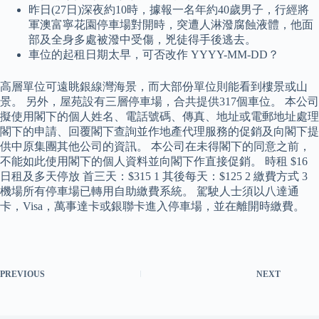
昨日(27日)深夜約10時，據報一名年約40歲男子，行經將
軍澳富寧花園停車場對開時，突遭人淋潑腐蝕液體，他面
部及全身多處被潑中受傷，兇徒得手後逃去。
車位的起租日期太早，可否改作 YYYY-MM-DD？
高層單位可遠眺銀線灣海景，而大部份單位則能看到樓景或山
景。 另外，屋苑設有三層停車場，合共提供317個車位。 本公司
擬使用閣下的個人姓名、電話號碼、傳真、地址或電郵地址處理
閣下的申請、回覆閣下查詢並作地產代理服務的促銷及向閣下提
供中原集團其他公司的資訊。 本公司在未得閣下的同意之前，
不能如此使用閣下的個人資料並向閣下作直接促銷。 時租 $16
日租及多天停放 首三天：$315 1 其後每天：$125 2 繳費方式 3
機場所有停車場已轉用自助繳費系統。 駕駛人士須以八達通
卡，Visa，萬事達卡或銀聯卡進入停車場，並在離開時繳費。
PREVIOUS
NEXT