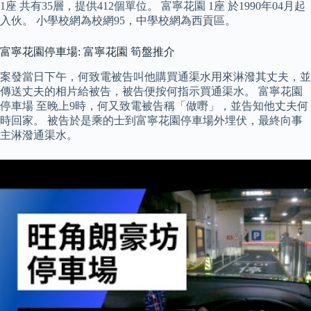
1座 共有35層，提供412個單位。 富寧花園 1座 於1990年04月起
入伙。 小學校網為校網95，中學校網為西貢區。
富寧花園停車場: 富寧花園 筍盤推介
案發當日下午，何致電被告叫他購買通渠水用來淋潑其丈夫，並
傳送丈夫的相片給被告，被告便按何指示買通渠水。 富寧花園
停車場 至晚上9時，何又致電被告稱「做嘢」，並告知他丈夫何
時回家。 被告於是乘的士到富寧花園停車場外埋伏，最終向事
主淋潑通渠水。