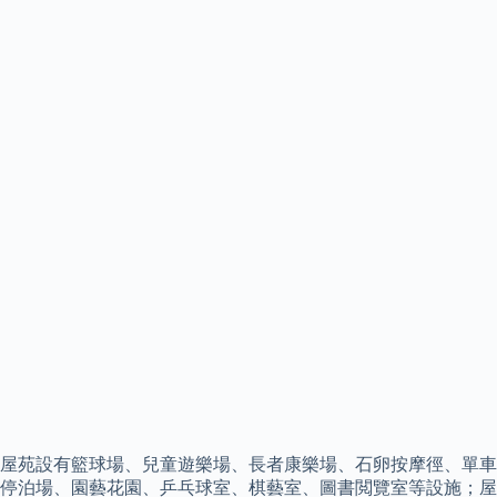
屋苑設有籃球場、兒童遊樂場、長者康樂場、石卵按摩徑、單車
停泊場、園藝花園、乒乓球室、棋藝室、圖書閲覽室等設施；屋