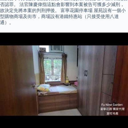
否認罪。 法官陳慶偉指這點會影響到本案被告可獲多少減刑，
故決定先將本案的判刑押後。 富寧花園停車場 屋苑設有一個小
型購物商場及街市，商場設有港鐵特惠站（只接受使用八達
通）。