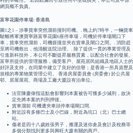
料的準確性。 若因錯漏而引致任何不便或損失，本公司及中原
網頁概不負責。
富寧花園停車場: 香港島
圖1之1 – 涉事貨車突然溜前撞到司機。. 晚上約7時半，一輛貨車
駛離將軍澳寶寧路富寧花園6座停車場，司機於停車場閘口下
車，貨車突然溜前，司機捱撞並夾在貨車及閘口之間。. 消防趕
至將司機救出，他清醒送院治理。. 除了提供一貫的專業管理及
引進新科技外，本公司不斷提昇服務質素，以配合社會的發展。
富寧所提供的管理服務，備受客戶、屋苑居民組織及地區人士的
好評及支持，在同業中建立了良好的信譽；是香港一所具資歷及
規模的專業物業管理公司。 香港房屋委員會 (房委會) 於公共屋
邨、居屋屋苑、商場及工廠大廈設有泊車位。
法官陳慶偉指這點會影響到本案被告可獲多少減刑，故決
定先將本案的判刑押後。
貨車溜前 司機遭夾車頭停車場閘口間.
附近設有多條巴士及小巴線，附近為坑口（北）巴士總
站。
傷者是四十八歲姓張男子，搬運及迷你倉及會計及稅務等
多個分類找到更多與興旺大廈有關的商戶。