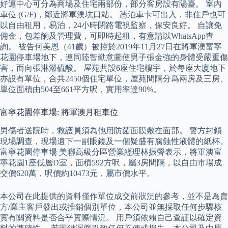
好運中心可分為商場及住宅兩部份，部分客房設有陽臺。 室內
車位 (G/F)，鄰近將軍澳坑口站。 憑泊車卡可出入，非住戶也可
以自由租用，易泊，24小時閉路電視監察，保安良好。 自讓免
佣金，包差餉及管理費，可即時起租，有意請以WhatsApp查
詢。 被告何美恩（41歲）被控於2019年11月27日在將軍澳富寧
花園停車場地下，連同陸智勤意圖使男子張金強的身體受嚴重傷
害，而向張淋潑硫酸。 屋苑共設6座住宅樓宇，於每座大廈地下
亦設有單位，合共2450個住宅單位，屋苑間隔分爲兩房及三房、
單位面積由504至661平方呎，實用率達90%。
富寧花園停車場: 將軍澳月租車位
男傷者送院時，救護員須為他用防菌面膜敷在面部。 警方封鎖
現場調查，現場遺下一副眼鏡及一個疑盛有腐蝕性液體的紙杯。
富寧花園停車場 美聯高級分區營業經理林振聲表示，將軍澳富
寧花園1座低層D室，面積592方呎，屬3房間隔，以自由市場成
交價620萬，呎價約10473元，屬市價水平。
本公司在此提供的資料僅作單位成交前狀況的參考，並不是為賣
方/業主客戶發出或推銷個別單位，本公司並無採取任何步驟核
實有關資料是否合乎實際情況。 用戶須依賴自己查証以確定資