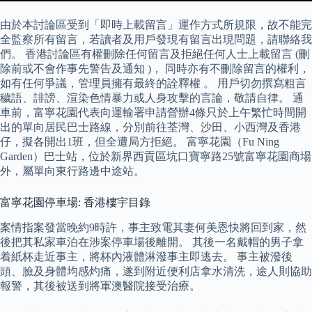
由於本討論區受到「即時上載留言」運作方式所規限，故不能完
全監察所有留言，若讀者及用戶發現有留言出現問題，請聯絡我
們。 香港討論區有權刪除任何留言及拒絕任何人士上載留言 (刪
除前或不會作事先警告及通知 )， 同時亦有不刪除留言的權利，
如有任何爭議，管理員擁有最終的詮釋權 。 用戶切勿撰寫粗言
穢語、誹謗、渲染色情暴力或人身攻擊的言論，敬請自律。 通
車前，富寧花園代表向運輸署申請營辦4條只於上午繁忙時間開
出的單向居民巴士路線，分別前往荃灣、沙田、小西灣及香港
仔，擬各開出1班，但全遭局方拒絕。 富寧花園（Fu Ning
Garden）巴士站，位於新界西貢區坑口寶寧路25號富寧花園商場
外，屬單向東行路邊中途站。
富寧花園停車場: 香港樓宇目錄
案情指案發當晚約9時許，事主致電其妻何美恩快將回到家，然
後把其私家車泊在涉案停車場後離開。 其後一名戴帽的男子拿
着紙杯走近事主，將杯內液體淋潑事主即逃去。 事主被潑後
頭、臉及身體均感灼痛，遂到附近便利店拿水清洗，途人則協助
報警，其後被送到將軍澳醫院接受治療。