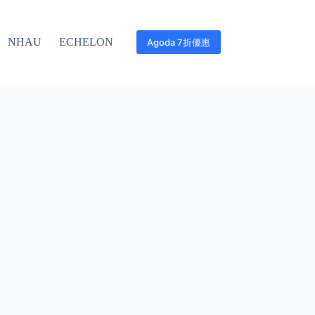
NHAU
ECHELON
Agoda 7折優惠