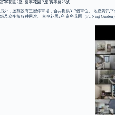
富寧花園2座: 富寧花園 2座 寶寧路25號
另外，屋苑設有三層停車場，合共提供317個車位。 地產資訊平台
舖及寫字樓各种用途。 富寧花園2座 富寧花園（Fu Ning G