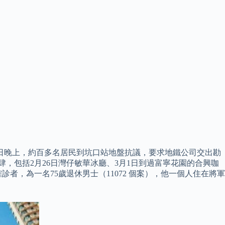
月22日晚上，約百多名居民到坑口站地盤抗議，要求地鐵公司交出勘
肆，包括2月26日灣仔敏華冰廳、3月1日到過富寧花園的合興咖
者，為一名75歲退休男士（11072 個案），他一個人住在將軍