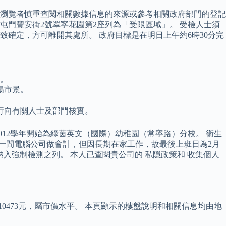
瀏覽者慎重查閱相關數據信息的來源或參考相關政府部門的登記
屯門豐安街2號翠寧花園第2座列為「受限區域」。 受檢人士須
確定，方可離開其處所。 政府目標是在明日上午約6時30分完
訴。
揚市景。
行向有關人士及部門核實。
12學年開始為綠茵英文（國際）幼稚園（常寧路）分校。 衞生
內一間電腦公司做會計，但因長期在家工作，故最後上班日為2月
被納入強制檢測之列。 本人已查閱貴公司的 私隱政策和 收集個人
0473元，屬市價水平。 本頁顯示的樓盤說明和相關信息均由地