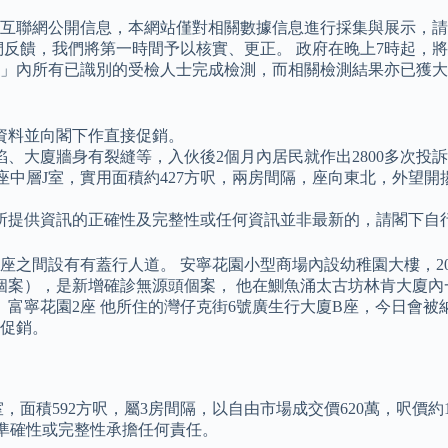
互聯網公開信息，本網站僅對相關數據信息進行採集與展示，請
反饋，我們將第一時間予以核實、更正。 政府在晚上7時起，將
」內所有已識別的受檢人士完成檢測，而相關檢測結果亦已獲大致
資料並向閣下作直接促銷。
陷、大廈牆身有裂縫等，入伙後2個月內居民就作出2800多次投
2座中層J室，實用面積約427方呎，兩房間隔，座向東北，外望開
。
所提供資訊的正確性及完整性或任何資訊並非最新的，請閣下自
之間設有有蓋行人道。 安寧花園小型商場內設幼稚園大樓，20
71個案），是新增確診無源頭個案， 他在鰂魚涌太古坊林肯大廈
性。 富寧花園2座 他所住的灣仔克街6號廣生行大廈B座，今日會
促銷。
面積592方呎，屬3房間隔，以自由市場成交價620萬，呎價約1
其準確性或完整性承擔任何責任。