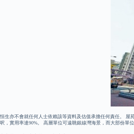
恒生亦不會就任何人士依賴該等資料及估值承擔任何責任。 屋苑共
呎，實用率達90%。 高層單位可遠眺銀線灣海景，而大部份單