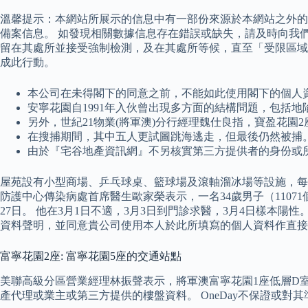
溫馨提示：本網站所展示的信息中有一部份來源於本網站之外的
備案信息。 如發現相關數據信息存在錯誤或缺失，請及時向我們
留在其處所並接受強制檢測，及在其處所等候，直至「受限區域
成此行動。
本公司在未得閣下的同意之前，不能如此使用閣下的個人
安寧花園自1991年入伙曾出現多方面的結構問題，包括地
另外，世紀21物業(將軍澳)分行經理魏仕良指，寶盈花園
在搜捕期間，其中五人更試圖跳海逃走，但最後仍然被捕
由於『宅谷地產資訊網』不另核實第三方提供者的身份或
屋苑設有小型商場、乒乓球桌、籃球場及滾軸溜冰場等設施，每座
防護中心傳染病處首席醫生歐家榮表示，一名34歲男子（110
27日。 他在3月1日不適，3月3日到門診求醫，3月4日樣本陽
資料聲明，並同意貴公司使用本人於此所填寫的個人資料作直接
富寧花園2座: 富寧花園5座的交通站點
美聯高級分區營業經理林振聲表示，將軍澳富寧花園1座低層D室，
產代理或業主或第三方提供的樓盤資料。 OneDay不保證或對