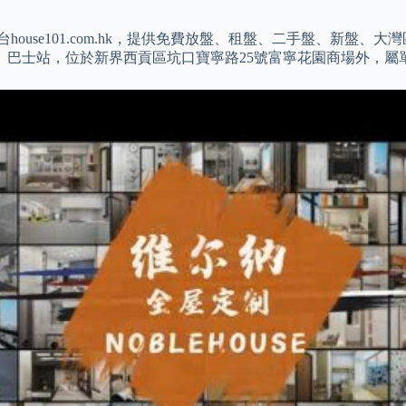
house101.com.hk，提供免費放盤、租盤、二手盤、新
arden）巴士站，位於新界西貢區坑口寶寧路25號富寧花園商場外