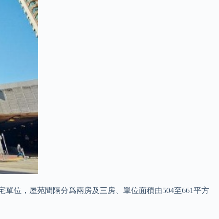
單位，屋苑間隔分爲兩房及三房、單位面積由504至661平方