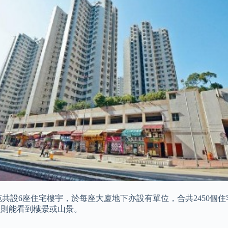
設6座住宅樓宇，於每座大廈地下亦設有單位，合共2450個住宅
位則能看到樓景或山景。