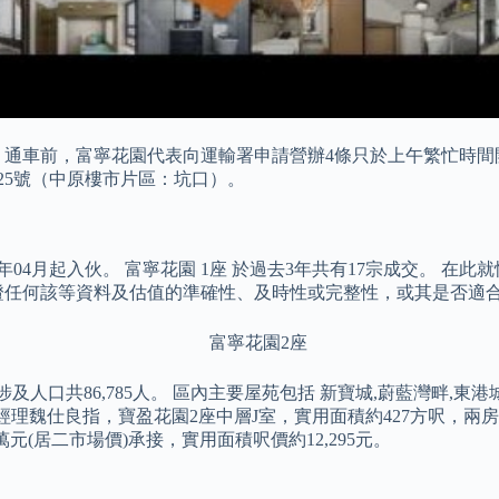
 通車前，富寧花園代表向運輸署申請營辦4條只於上午繁忙時
25號（中原樓市片區：坑口）。
1990年04月起入伙。 富寧花園 1座 於過去3年共有17宗成交。
證任何該等資料及估值的準確性、及時性或完整性，或其是否適
及人口共86,785人。 區內主要屋苑包括 新寶城,蔚藍灣畔,東
軍澳)分行經理魏仕良指，寶盈花園2座中層J室，實用面積約427方呎
元(居二市場價)承接，實用面積呎價約12,295元。