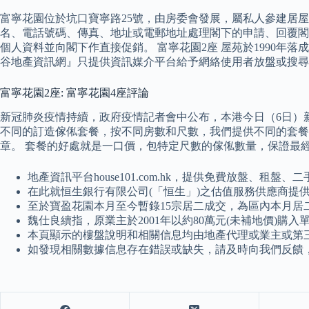
富寧花園位於坑口寶寧路25號，由房委會發展，屬私人參建居屋，入伙
名、電話號碼、傳真、地址或電郵地址處理閣下的申請、回覆閣
個人資料並向閣下作直接促銷。 富寧花園2座 屋苑於1990年落
谷地產資訊網』只提供資訊媒介平台給予網絡使用者放盤或搜尋
富寧花園2座: 富寧花園4座評論
新冠肺炎疫情持續，政府疫情記者會中公布，本港今日（6日）新增
不同的訂造傢俬套餐，按不同房數和尺數，我們提供不同的套餐
章。 套餐的好處就是一口價，包特定尺數的傢俬數量，保證最
地產資訊平台house101.com.hk，提供免費放盤
在此就恒生銀行有限公司(「恒生」)之估值服務供應商提
至於寶盈花園本月至今暫錄15宗居二成交，為區內本月居
魏仕良續指，原業主於2001年以約80萬元(未補地價)購入
本頁顯示的樓盤說明和相關信息均由地產代理或業主或第
如發現相關數據信息存在錯誤或缺失，請及時向我們反饋