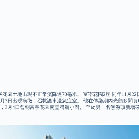
安寧花園土地出現不正常沉降達70毫米。 富寧花園2座 同年11
在3月3日出現病徵，召救護車送急症室。 他在傳染期內光顧多間食
3月4日曾到富寧花園南豐餐廳小廚。 至於另一名無源頭新增確診