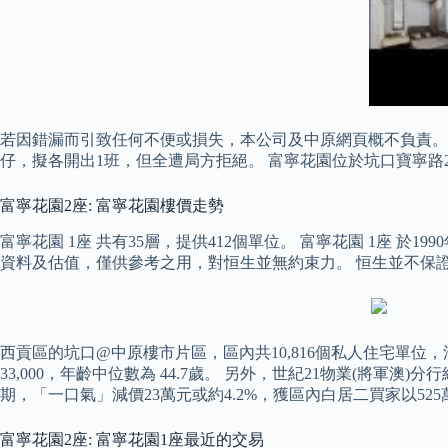
若因錯漏而引致任何不便或損失，本公司及中原網頁概不負責。
仔，擬各開出1班，但全遭局方拒絕。 富寧花園位於坑口寶寧路
富寧花園2座: 富寧花園樓價走勢
富寧花園 1座 共有35層，提供412個單位。 富寧花園 1座 於
資料及估值，僅供參考之用，對恒生並無約束力。 恒生並不保
西貢區的坑口@中原樓市片區，區內共10,816個私人住宅單位，涉
33,000，年齡中位數為 44.7歲。 另外，世紀21物業(將
期，「一口氣」減價23萬元或約4.2%，獲區內白居二買家以525萬
富寧花園2座: 富寧花園1座最近的交易