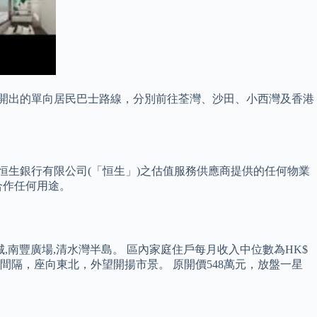
間開出的單向居民巴士路線，分別前往荃灣、沙田、小西灣及香港
 在此就恒生銀行有限公司(「恒生」)之估值服務供應商提供的任何物業
合作任何用途。
港城,南豐廣場,清水灣半島。 區內家庭住戶每月收入中位數為HK$
，兩房間隔，座向東北，外望開揚市景。 原開價548萬元，放盤一星