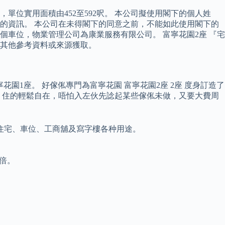
，單位實用面積由452至592呎。 本公司擬使用閣下的個人姓
的資訊。 本公司在未得閣下的同意之前，不能如此使用閣下的
00個車位，物業管理公司為康業服務有限公司。 富寧花園2座 『宅
其他參考資料或來源獲取。
園1座。 好傢俬專門為富寧花園 富寧花園2座 2座 度身訂造了
，住的輕鬆自在，唔怕入左伙先諗起某些傢俬未做，又要大費周
涵蓋住宅、車位、工商舖及寫字樓各种用途。
6倍。