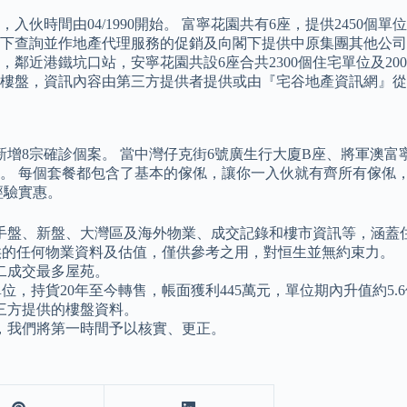
時間由04/1990開始。 富寧花園共有6座，提供2450個單位
下查詢並作地產代理服務的促銷及向閣下提供中原集團其他公司
成，鄰近港鐵坑口站，安寧花園共設6座合共2300個住宅單位及2
樓盤，資訊內容由第三方提供者提供或由『宅谷地產資訊網』從
8宗確診個案。 當中灣仔克街6號廣生行大廈B座、將軍澳富寧花
。 每個套餐都包含了基本的傢俬，讓你一入伙就有齊所有傢俬
經驗實惠。
、租盤、二手盤、新盤、大灣區及海外物業、成交記錄和樓市資訊等，
供的任何物業資料及估值，僅供參考之用，對恒生並無約束力。
二成交最多屋苑。
單位，持貨20年至今轉售，帳面獲利445萬元，單位期內升值約5.
三方提供的樓盤資料。
，我們將第一時間予以核實、更正。