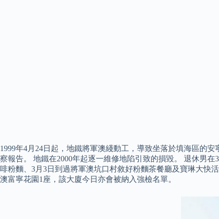
1999年4月24日起，地鐵將軍澳綫動工，導致坐落於填海區的
察報告。 地鐵在2000年起逐一維修地陷引致的損毀。 退休男
啡粉麵、3月3日到過將軍澳坑口村敘好粉麵茶餐廳及寶琳大快活，
澳富寧花園1座，該大廈今日亦會被納入強檢名單。