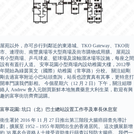
屋苑以外，亦可步行到鄰近的東港城、TKO Gateway、TKO街
市、連理街、南豐廣場等大型商場及街市購物或用膳。 屋苑設
有小型商場、乒乓球桌、籃球場及滾軸溜冰場等設施，每座之間
設有有蓋行人道。 安寧花園小型商場內設幼稚園大樓，2012學
年開始為綠茵英文（國際）幼稚園（常寧路）分校。 關注組剛
剛去過富寧附近小巴站頭查詢，站長也證實真有其事，更特意打
開車門讓我們影相。 今個星期六（12 月 2 日）下午，關注組聯
絡人 Andrew 會入元朗買新鮮本地無農藥意大利生菜，歡迎有興
趣的富寧街坊齊齊認購。
富寧花園: 坑口（北）巴士總站設置工作亭及車長休息室
衛生署於 2016 年 11 月 27 日推出第三階段大腸癌篩查先導計
劃，擴展至 1952 – 1955 年期間出生的香港居民。 這次擴展新增
約 38 萬名合資格人士接受資助進行篩查以預防大腸癌。 我們一