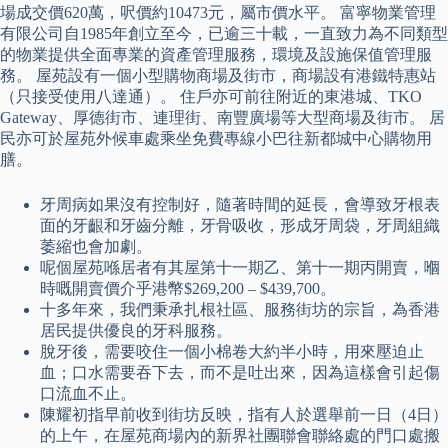
場成交價620萬，呎價約10473元，屬市價水平。 富寧物業管理
有限公司自1985年創立至今，已逾三十載，一直致力為不同類型
的物業提供全面專業的資產管理服務，環境及設施保值管理服
務。 屋苑設有一個小型購物商場及街市，商場設有港鐵特惠站
（只接受使用八達通）。 住戶亦可前往附近的東港城、TKO
Gateway、厚德街市、連理街、南豐廣場等大型商場及街市。 居
民亦可於屋苑外候車處乘坐免費專線小巴往新都城中心購物用
膳。
牙周病如果沒有控制好，隨著時間的延長，會導致牙根表
面的牙齦和牙齒分離，牙骨吸收，形成牙周袋，牙周組織
萎縮也會加劇。
呢個屋苑喺居者有其屋第十一期乙、第十一期丙開賣，嗰
時嘅開賣價介乎港幣$269,200 – $439,700。
十多年來，我們秉承扎根社區、服務街坊的宗旨，為香港
居民提供優良的牙科服務。
脫牙後，需要咬住一個小棉卷大約半小時，用來壓迫止
血；口水需要吞下去，而不是吐出來，因為這樣會引起傷
口流血不止。
陳耀初指早前收到街坊反映，指有人於選舉前一日（4日）
的上午，在屋苑商場內的新界社團聯會聯絡處的門口處搬