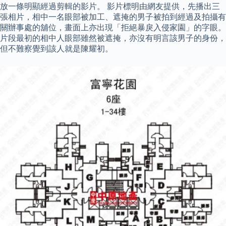
放一條明顯經過剪輯的影片。 影片標明由網友提供，先播出三
張相片，相中一名眼部被加工、遮掩的男子被拍到經過及拍攝有
關辦事處的舖位，畫面上亦出現「拒絕暴戾入侵家園」的字眼。
片段最初的相中人眼部雖然被遮掩，亦沒有明言該男子的身份，
但不難察覺到該人就是陳耀初。