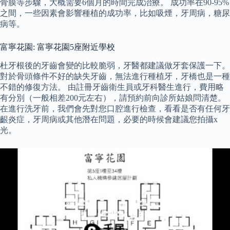
骨膜等步驟，大概需要6個月的時間完成治療。 成功率在90-95%
之間，一些因素會影響種植的成功率，比如吸煙，牙周病，糖尿
病等。
富寧花園: 富寧花園5座附近學校
杜牙根後的牙齒會變的比較脆弱，牙醫都建議做牙套保護一下。
對於骨頭條件不好的缺失牙齒，無法進行種植牙，牙橋也是一種
不錯的修復方法。 由註冊牙齒衛生員或牙科醫生進行，費用略
有分別（一般相差200元左右），請預約前向診所姑娘問清楚。
在進行洗牙前，我們會先對您口腔進行檢查，看看是否有任何牙
齦炎症，牙周病或其他潛在問題，必要的時候會建議您拍攝x
光。