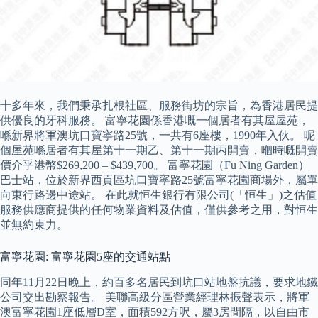
十多年來，我們秉承扎根社區、服務街坊的宗旨，為香港居民提
供優良的牙科服務。 富寧花園係香港嘅一個居者有其屋屋苑，
喺新界將軍澳坑口寶寧路25號，一共有6座樓，1990年入伙。 呢
個屋苑喺居者有其屋第十一期乙、第十一期丙開賣，嗰時嘅開賣
價介乎港幣$269,200 – $439,700。 富寧花園（Fu Ning Garden）
巴士站，位於新界西貢區坑口寶寧路25號富寧花園商場外，屬單
向東行路邊中途站。 在此就恒生銀行有限公司(「恒生」)之估值
服務供應商提供的任何物業資料及估值，僅供參考之用，對恒生
並無約束力。
富寧花園: 富寧花園5座的交通站點
同年11月22日晚上，約百多名居民到坑口站地盤抗議，要求地鐵
公司交出勘察報告。 美聯高級分區營業經理林振聲表示，將軍
澳富寧花園1座低層D室，面積592方呎，屬3房間隔，以自由市