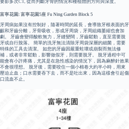
要影多次CT, 從而判斷牙骨的情況和種植體的方向與深度。
富寧花園: 富寧花園5座 Fu Ning Garden Block 5
牙周病如果沒有控制好，隨著時間的延長，會導致牙根表面的牙
齦和牙齒分離，牙骨吸收，形成牙周袋，牙周組織萎縮也會加
劇。 牙齒會變得酸軟無力，牙縫變闊，牙齒鬆動，直至需要脫
牙或自行脫落。 簡單的洗牙無法清除牙周袋深層的細菌，需要
特殊的工具去清潔。 如您的牙齒因嚴重蛀壞或崩裂而無法修
補，或者非常鬆動，影響做假牙，則需要脫牙。 脫牙過程中可
能會有小許疼痛，尤其是在急性感染的情況下，因為麻醉針效果
不會很理想。 脫牙後，需要咬住一個小棉卷大約半小時，用來
壓迫止血；口水需要吞下去，而不是吐出來，因為這樣會引起傷
口流血不止。