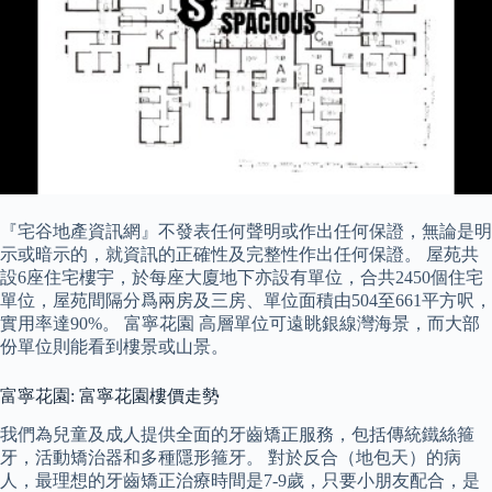
『宅谷地產資訊網』不發表任何聲明或作出任何保證，無論是明
示或暗示的，就資訊的正確性及完整性作出任何保證。 屋苑共
設6座住宅樓宇，於每座大廈地下亦設有單位，合共2450個住宅
單位，屋苑間隔分爲兩房及三房、單位面積由504至661平方呎，
實用率達90%。 富寧花園 高層單位可遠眺銀線灣海景，而大部
份單位則能看到樓景或山景。
富寧花園: 富寧花園樓價走勢
我們為兒童及成人提供全面的牙齒矯正服務，包括傳統鐵絲箍
牙，活動矯治器和多種隱形箍牙。 對於反合（地包天）的病
人，最理想的牙齒矯正治療時間是7-9歲，只要小朋友配合，是