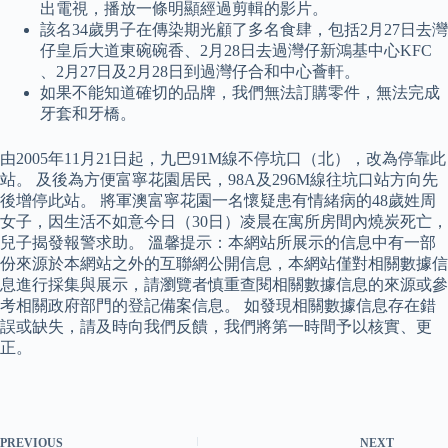
出電視，播放一條明顯經過剪輯的影片。
該名34歲男子在傳染期光顧了多名食肆，包括2月27日去灣
仔皇后大道東碗碗香、2月28日去過灣仔新鴻基中心KFC
、2月27日及2月28日到過灣仔合和中心薈軒。
如果不能知道確切的品牌，我們無法訂購零件，無法完成
牙套和牙橋。
由2005年11月21日起，九巴91M線不停坑口（北），改為停靠此
站。 及後為方便富寧花園居民，98A及296M線往坑口站方向先
後增停此站。 將軍澳富寧花園一名懷疑患有情緒病的48歲姓周
女子，因生活不如意今日（30日）凌晨在寓所房間內燒炭死亡，
兒子揭發報警求助。 溫馨提示：本網站所展示的信息中有一部
份來源於本網站之外的互聯網公開信息，本網站僅對相關數據信
息進行採集與展示，請瀏覽者慎重查閱相關數據信息的來源或參
考相關政府部門的登記備案信息。 如發現相關數據信息存在錯
誤或缺失，請及時向我們反饋，我們將第一時間予以核實、更
正。
PREVIOUS
NEXT