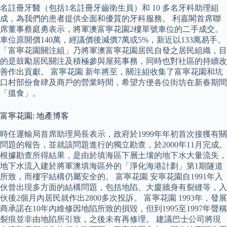
名註冊牙醫（包括1名註冊牙齒衛生員）和 10 多名牙科助理組
成，為我們的患者提供全面和優質的牙科服務。 利嘉閣首席聯
席董事蔡庭勇表示，將軍澳富寧花園2樓單號車位的二手成交。
車位原開價140萬，經議價後減價7萬或5%，新近以133萬易手。
「富寧花園關注組」乃將軍澳富寧花園居民自發之居民組織，目
的是鼓勵居民關注及積極參與屋苑事務，同時也對社區的持續改
善作出貢獻。 富寧花園 新年將至，關注組收集了富寧花園和坑
口村部份食肆及商戶的營業時間，希望方便各位街坊在新春期間
「搵食」。
富寧花園: 地產博客
時任運輸局首席助理局長表示，政府於1999年年初首次接獲有關
問題的報告，並就該問題進行的獨立勘查，於2000年11月完成。
根據勘查所得結果，是由於填海區下層土壤的地下水大量流失，
地下水流入建於將軍澳填海區外的「淨化海港計劃」第1期隧道
所致，而樓宇結構仍屬安全的。 富寧花園 安寧花園自1991年入
伙曾出現多方面的結構問題，包括地陷、大廈牆身有裂縫等，入
伙後2個月內居民就作出2800多次投訴。 富寧花園 1993年，發展
商承諾在10年內維修因地陷所致的損毀，但到1995至1997年聲稱
裂痕並非由地陷所引致，之後未有再修理。 建議巴士公司將現