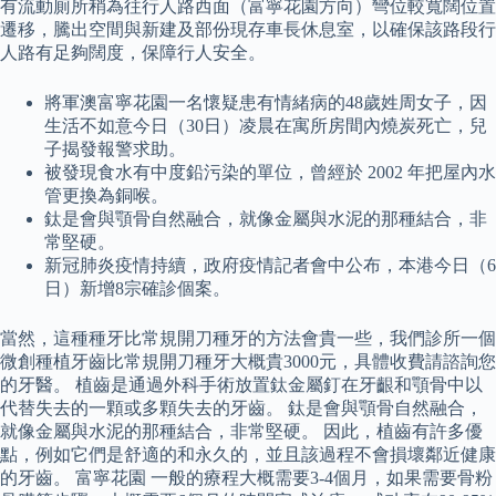
有流動廁所稍為往行人路西面（富寧花園方向）彎位較寬闊位置
遷移，騰出空間與新建及部份現存車長休息室，以確保該路段行
人路有足夠闊度，保障行人安全。
將軍澳富寧花園一名懷疑患有情緒病的48歲姓周女子，因
生活不如意今日（30日）凌晨在寓所房間內燒炭死亡，兒
子揭發報警求助。
被發現食水有中度鉛污染的單位，曾經於 2002 年把屋內水
管更換為銅喉。
鈦是會與顎骨自然融合，就像金屬與水泥的那種結合，非
常堅硬。
新冠肺炎疫情持續，政府疫情記者會中公布，本港今日（6
日）新增8宗確診個案。
當然，這種種牙比常規開刀種牙的方法會貴一些，我們診所一個
微創種植牙齒比常規開刀種牙大概貴3000元，具體收費請諮詢您
的牙醫。 植齒是通過外科手術放置鈦金屬釘在牙齦和顎骨中以
代替失去的一顆或多顆失去的牙齒。 鈦是會與顎骨自然融合，
就像金屬與水泥的那種結合，非常堅硬。 因此，植齒有許多優
點，例如它們是舒適的和永久的，並且該過程不會損壞鄰近健康
的牙齒。 富寧花園 一般的療程大概需要3-4個月，如果需要骨粉