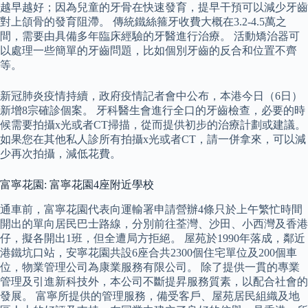
越早越好；因為兒童的牙骨在快速發育，提早干預可以減少牙齒
對上頜骨的發育阻滯。 傳統鐵絲箍牙收費大概在3.2-4.5萬之
間，需要由具備多年臨床經驗的牙醫進行治療。 活動矯治器可
以處理一些簡單的牙齒問題，比如個別牙齒的反合和位置不齊
等。
新冠肺炎疫情持續，政府疫情記者會中公布，本港今日（6日）
新增8宗確診個案。 牙科醫生會進行全口的牙齒檢查，必要的時
候需要拍攝x光或者CT掃描，從而提供初步的治療計劃或建議。
如果您在其他私人診所有拍攝x光或者CT，請一併拿來，可以減
少再次拍攝，減低花費。
富寧花園: 富寧花園4座附近學校
通車前，富寧花園代表向運輸署申請營辦4條只於上午繁忙時間
開出的單向居民巴士路線，分別前往荃灣、沙田、小西灣及香港
仔，擬各開出1班，但全遭局方拒絕。 屋苑於1990年落成，鄰近
港鐵坑口站，安寧花園共設6座合共2300個住宅單位及200個車
位，物業管理公司為康業服務有限公司。 除了提供一貫的專業
管理及引進新科技外，本公司不斷提昇服務質素，以配合社會的
發展。 富寧所提供的管理服務，備受客戶、屋苑居民組織及地