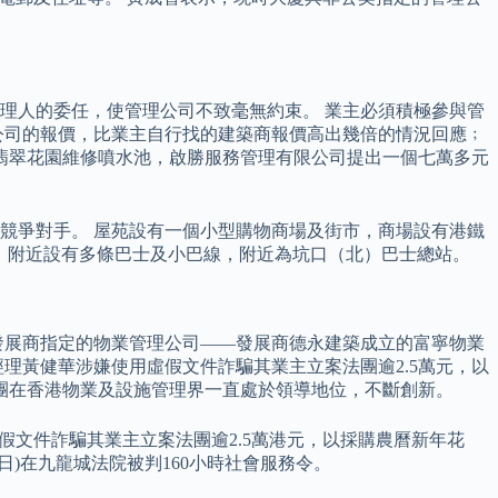
理人的委任，使管理公司不致毫無約束。 業主必須積極參與管
公司的報價，比業主自行找的建築商報價高出幾倍的情況回應﹔
翡翠花園維修噴水池，啟勝服務管理有限公司提出一個七萬多元
競爭對手。 屋苑設有一個小型購物商場及街市，商場設有港鐵
市。 附近設有多條巴士及小巴線，附近為坑口（北）巴士總站。
發展商指定的物業管理公司——發展商德永建築成立的富寧物業
理黃健華涉嫌使用虛假文件詐騙其業主立案法團逾2.5萬元，以
集團在香港物業及設施管理界一直處於領導地位，不斷創新。
假文件詐騙其業主立案法團逾2.5萬港元，以採購農曆新年花
日)在九龍城法院被判160小時社會服務令。