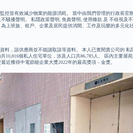
監控並有效減少物業的能源消耗。 當中由我們管理的行政長官辦
歧視及不騷擾聲明。 私隱政策聲明, 免責聲明, 使用條款 及 不
，為上班族、租戶、企業及居民提供消閒、工作及玩樂的多元化
料，該供應商並不能讀取該等資料。 本人已查閱貴公司的 私隱
,816個私人住宅單位，涉及人口共86,785人。 區內主要屋苑
 佳定最近獲得中電節能企業大獎2022年的最高獎項 – 金獎。