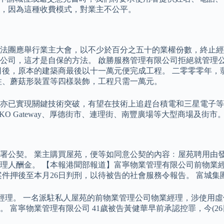
，因為這種收費模式，對業主不公平。
法團應舉行業主大會，以不少於百分之五十的業權份數，終止經
公司，這才是自保的方法。 啟勝服務管理有限公司拒絕就管理
司後，原本的建築商最後以十一萬元便完成工程。 二零零零年，
柱、蘑菇形裝置等四樣裝飾，工程只需一萬元。
亦已實現關鍵技術突破，有望在技術上追趕台積電和三星電子等
O Gateway、厚德街市、連理街、南豐廣場等大型商場及街
署公契。 業主購買屋苑，便等如同意公契的內容﹕屋苑聘用由
理人酬金。 【本報港聞部報道】富寧物業管理有限公司前物業經
案件押後至本月26日判刑，以待被告的社會服務令報告。 富城
經理。 一名派駐私人屋苑的前物業管理公司物業經理，涉使用虛
富寧物業管理有限公司 41歲被告黃健華早前承認控罪，今(26