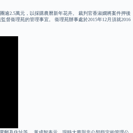
逾2.5萬元，以採購農曆新年花卉。 裁判官香淑嫻將案件押後
衞理苑的管理事宜。 衞理苑辦事處於2015年12月須就2016
、電郵及住址等。 黃成智表示，現時大廈與非公契指定的管理公