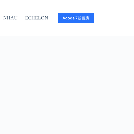
NHAU
ECHELON
Agoda 7折優惠