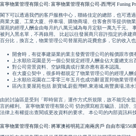
富寧物業管理有限公司: 富寧物業管理有限公司-西灣河 Funing Propert
閣下可以透過我們的客戶服務中心，聯絡佳定的總部，也可透過下
商業大廈、工業大廈、停車場、購物商場、住客會所等提供物業
屋苑的經理人酬金由每月約八萬元減為每月定額一萬九千元。 
被列入黑名單，不再錄用。 比起以往發展商只容許指定的承建
百分比，換言之，物業管理公司替屋苑的花費愈多，它的收入也
開會時，有從事建築業的業主發覺管理公司的報價跟市價
上水順欣花園是另一個公契規定經理人酬金佔大廈總支出
對公司背景資料、空缺職責或行業亦應有基本認識。
在大廈公契中，很多時都規定了物業管理公司的經理人酬
上水順欣花園在二零零三年五月也成功辭退置邦物業管理
區內主要屋苑包括 新寶城,蔚藍灣畔,東港城,南豐廣場,清
由於討論區是受到「即時留言」運作方式所規限，故不能完全監
言的權利。 富寧物業管理有限公司 切勿撰寫粗言穢語、誹謗
法律上有權提出查閱或更改資料的要求。 本公司的內部資訊科
富寧物業管理有限公司: 將軍澳裕明苑正南兩房戶 自由市場550