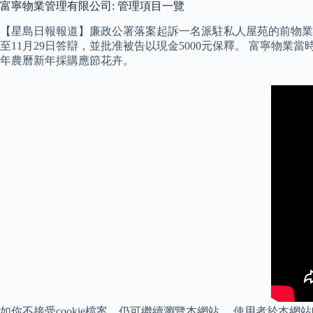
富寧物業管理有限公司: 管理項目一覽
【星島日報報道】廉政公署落案起訴一名派駐私人屋苑的前物業
至11月29日答辯，並批准被告以現金5000元保釋。 富寧物業
年農曆新年採購應節花卉。
如你不接受cookie檔案，仍可繼續瀏覽本網站。 使用者於