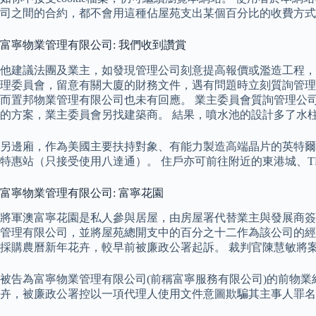
司之間的合約，都不會用這種佔屋苑支出某個百分比的收費方式
富寧物業管理有限公司: 我們收到讚賞
他建議法團及業主，如發現管理公司刻意提高報價或濫造工程，
理委員會，留意有關大廈的財務文件，遇有問題時立刻質詢管理
而置邦物業管理有限公司也未有回應。 業主委員會質詢管理公
的方案，業主委員會另找建築商。 結果，噴水池的設計多了水
另邊廂，作為美國主要扶持對象、有能力製造高端晶片的英特爾
特惠站（只接受使用八達通）。 住戶亦可前往附近的東港城、TK
富寧物業管理有限公司: 富寧花園
將軍澳富寧花園是私人參與居屋，由房屋署代替業主與發展商簽
管理有限公司，並將屋苑總開支中的百分之十二作為該公司的經
採購農曆新年花卉，較早前被廉政公署起訴。 裁判官陳慧敏將
被告為富寧物業管理有限公司(前稱富寧服務有限公司)的前物業
卉，被廉政公署控以一項代理人使用文件意圖欺騙其主事人罪名。 