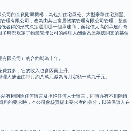
有限公司的全資附屬機構，為包括住宅屋苑、大型豪華住宅別墅、
業管理有限公司，改為由其士富居物業管理有限公司管理，整個
價低者得的形式決定選用哪一個承建商，而報價太高的承建商會
很多時都規定了物業管理公司的經理人酬金為屋苑總開支的某個
理有限公司）的合約期為十年。
花費愈多，它的收入也會因而上升。
經理人酬金由每月約八萬元減為每月定額一萬九千元。
本站有權刪除任何留言及拒絕任何人士留言，同時亦有不刪除留
改資料的要求時，本公司會核實提出要求者的身分，以確保該人在