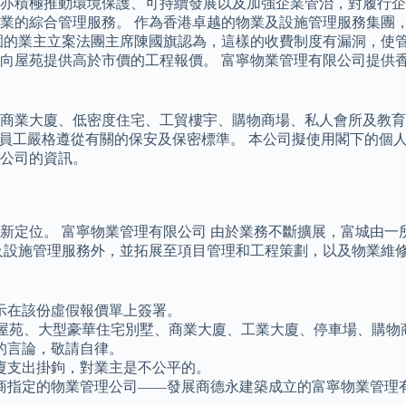
亦積極推動環境保護、可持續發展以及加強企業管治，對履行企
業的綜合管理服務。 作為香港卓越的物業及設施管理服務集團
園的業主立案法團主席陳國旗認為，這樣的收費制度有漏洞，使管
向屋苑提供高於市價的工程報價。 富寧物業管理有限公司提供
商業大廈、低密度住宅、工貿樓宇、購物商場、私人會所及教育
們的員工嚴格遵從有關的保安及保密標準。 本公司擬使用閣下的
公司的資訊。
重新定位。 富寧物業管理有限公司 由於業務不斷擴展，富城由
及設施管理服務外，並拓展至項目管理和工程策劃，以及物業維修
示在該份虛假報價單上簽署。
住宅屋苑、大型豪華住宅別墅、商業大廈、工業大廈、停車場、購
的言論，敬請自律。
廈支出掛鉤，對業主是不公平的。
商指定的物業管理公司——發展商德永建築成立的富寧物業管理