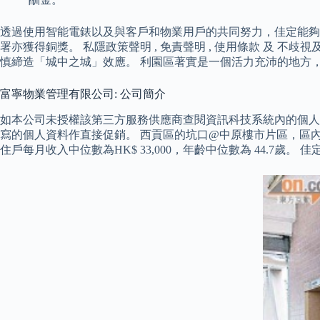
透過使用智能電錶以及與客戶和物業用戶的共同努力，佳定能夠
署亦獲得銅獎。 私隱政策聲明 , 免責聲明 , 使用條款 及 不
慎締造「城中之城」效應。 利園區著實是一個活力充沛的地方
富寧物業管理有限公司: 公司簡介
如本公司未授權該第三方服務供應商查閱資訊科技系統內的個人資
寫的個人資料作直接促銷。 西貢區的坑口@中原樓市片區，區內共10
住戶每月收入中位數為HK$ 33,000，年齡中位數為 44.7歲。