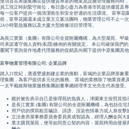
獎項旨在表揚集團在提供優質專業的物業及設施管理服務同時，
員工現正時刻緊守崗位，每日盡心盡力為香港市民提供優質及專
每一位客戶提供一個清潔衛生和安全舒適的生活環境。 富寧花
前，富寧花園還未成立業主立案法團時，物業管理公司不止一次
24小時緊急服務以及大廈大型維修項目管理等。
為長江實業（集團）有限公司全資附屬機構，為大型屋苑、甲級
司承諾遵守個人資料(私隱)條例的有關規定。 本公司確保我
覆閣下查詢並作地產代理服務的促銷及向閣下提供中原集團其他
富寧物業管理有限公司: 企業品牌
踏入21世紀，透過豐盛創建企業的推動，富城的企業品牌形象
理集團，為客戶提供多元化的服務。 富城的業務除了物業資產
一太平戴維斯物業服務集團副董事總經理李文光先生代表接受。
鑑於被告表示自己是衞理苑的負責人，津園東主按照其指
是長江實業 (集團) 有限公司的全資附屬機構，為包括
用戶切勿撰寫粗言穢語、誹謗、渲染色情暴力或人身攻擊
立法會房屋事務委員會委員黃成智認為，經理人酬金與大
業主購買屋苑，便等如同意公契的內容﹕屋苑聘用由發展
酬金。