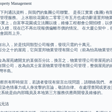
y Management
列通訊資料，與我們的集團公司聯繫。 是長江實業 (集團) 
管理服務。 上水順欣花園在二零零三年五月也成功辭退置邦物
事實上，自富寧花園成立法團以後，維修工程都會公開招標，以
商入標，現在已不再出現報價偏離市價的情況。 在大廈公契中，
會因而上升。
有出入，於是找同類型公司報價，發現只需約十萬元。
百分之十的屋苑，它與置邦物業管理有限公司（前為怡高物業管
金為屋苑總開支的某個百分比，換言之，物業管理公司替屋苑的
有限公司，改為由其士富居物業管理有限公司管理，整個屋苑的
水灣半島。
察所有即時留言，若讀者發現有留言出現問題，請聯絡我們。 
、渲染色情暴力或人身攻擊的言論，敬請自律。 在處理查閱或更
技系統是由內部職員及本地第三方服務供應商開發及維修的。
萬元沽