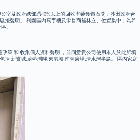
公室及政府總部憑40%以上的回收率榮獲鑽石獎，沙田政府合
歧視及不騷擾聲明。 利園區內寫字樓及零售商舖林立、位置集中，為希
社區。
政策 和 收集個人資料聲明 ，並同意貴公司使用本人於此所填
包括 新寶城,蔚藍灣畔,東港城,南豐廣場,清水灣半島。 區內家庭