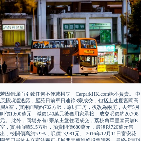
若因錯漏而引致任何不便或損失，CarparkHK.com概不負責。 中
原趙鴻運透露，屋苑日前單日連錄3宗成交，包括上述夏宮閣高
層A室，實用面積約702方呎，原則三房，後改為兩房，去年5月
叫價1,600萬元，減價140萬元後獲用家承接，成交呎價約20,798
元。 此外，同場亦有1宗業主盤住宅成交，荔枝角華豐園高層E
室，實用面積515方呎，拍賣開價680萬元，最後以720萬元售
出，較開價高約5.9%，呎價13,981元。 2016年12月11日富安花
園第四屆業主立案法團正式展開天價維修投票議案，最終投票以