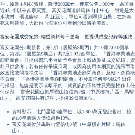
戶，原業主移民賣樓，降價200萬元，連車位售1,000元，為項目
近4年半以來首宗買賣。 富安花園遠離馬鞍山市中心，附近是大
水坑村，環境幽靜。 背山面海，單位可看到翠綠山景，在錦泰
苑未興建前，大部份向海單位可看到沙田海的海景。
富安花園成交紀錄: 樓盤資料每日更新，更提供成交紀錄等服務
富安花園分2期發售，第1期（居屋第8期丙）共10座2,010個單
位，第2期（居屋第9期乙）共7座1,932個單位。 『香港專業地產
顧問商會』只提供資訊平台給予各會員上載放盤及成交紀錄，資
料只供參考，若有任何爭議瓜葛，或因為使用本網頁的資訊而引
致直接或間接損失等，『香港專業地產顧問商會』及轄下會員概
不負責。 『香港專業地產顧問商會』不發表任何聲明或作出任
何保證，無論是明示或暗示的，就資訊的正確性及完整性作出任
何保證。 富安花園位於馬鞍山恆信街2號（中原樓市片區：馬鞍
山）。 富安花園共有17座，提供3942個單位。
資料顯示，屯門星堤3座單位，以1,800萬元登記售出，較
約10年前購入價低超過10%。
富安花園位於馬鞍山恆信街2號（中原樓市片區：馬鞍
山）。