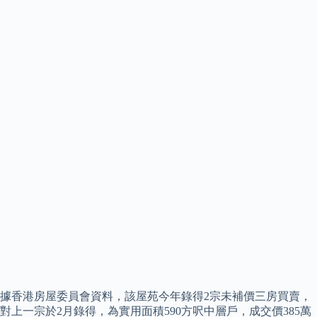
據香港房屋委員會資料，該屋苑今年錄得2宗未補價三房買賣，
對上一宗於2月錄得，為實用面積590方呎中層戶，成交價385萬