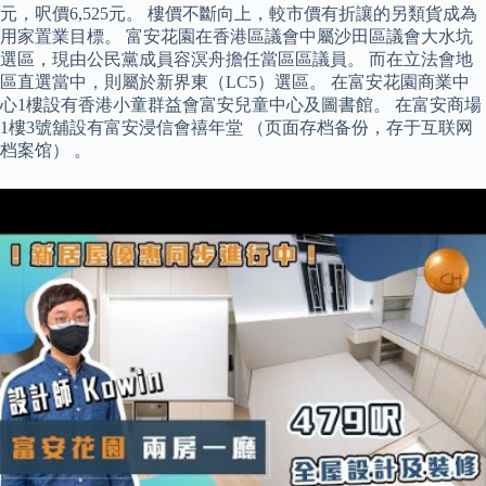
元，呎價6,525元。 樓價不斷向上，較市價有折讓的另類貨成為
用家置業目標。 富安花園在香港區議會中屬沙田區議會大水坑
選區，現由公民黨成員容溟舟擔任當區區議員。 而在立法會地
區直選當中，則屬於新界東（LC5）選區。 在富安花園商業中
心1樓設有香港小童群益會富安兒童中心及圖書館。 在富安商場
1樓3號舖設有富安浸信會禧年堂 （页面存档备份，存于互联网
档案馆） 。