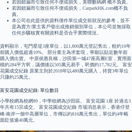
若因錯漏而引致任何不便或損失，美聯數碼網 概不負責。
若因錯漏而引致任何不便或損失，CarparkHK.com概不負
責。
本公司在此提供的資料僅作單位成交前狀況的參考，並不
是為賣方/業主客戶發出或推銷個別單位，本公司並無採取
任何步驟核實有關資料是否合乎實際情況。
資料顯示，屯門星堤3座單位，以1,800萬元登記售出，較約10年
前購入價低超過10%。 部分業主為求套現，寧願以貼近數年前
購入價出貨。 中原侯惠良稱，沙田第一城47座高層E室，實用面
積約284平方呎，議價後以505萬元易手，呎價約17,782元。 富安
花園成交紀錄 原業主則於2018年以480萬元購入，持貨3年單位
只賺約25萬元。
富安花園成交紀錄: 單位數目
小學校網為校網89，中學校網為沙田區。 富安花園 1座 於過去3
年共有15宗成交。 富安花園成交紀錄 市場消息表示，香港仔登
峰‧南岸一個中高層單位，市傳以約816萬元售出，單位約4年帳
面貶值逾40萬元。