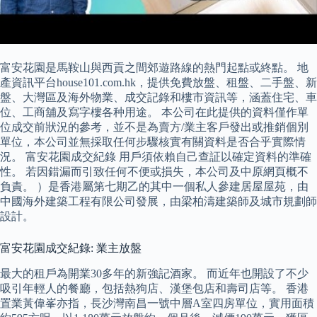
富安花園是馬鞍山與西貢之間郊遊路線的熱門起點或終點。 地
產資訊平台house101.com.hk，提供免費放盤、租盤、二手盤、新
盤、大灣區及海外物業、成交記錄和樓市資訊等，涵蓋住宅、車
位、工商舖及寫字樓各种用途。 本公司在此提供的資料僅作單
位成交前狀況的參考，並不是為賣方/業主客戶發出或推銷個別
單位，本公司並無採取任何步驟核實有關資料是否合乎實際情
況。 富安花園成交紀錄 用戶須依賴自己查証以確定資料的準確
性。 若因錯漏而引致任何不便或損失，本公司及中原網頁概不
負責。 ）是香港屬第七期乙的其中一個私人參建居屋屋苑，由
中國海外建築工程有限公司發展，由梁柏濤建築師及城市規劃師
設計。
富安花園成交紀錄: 業主放盤
最大的租戶為開業30多年的新強記酒家。 而近年也開設了不少
吸引年輕人的餐廳，包括熱狗店、漢堡包店和壽司店等。 香港
置業黃偉峯亦指，長沙灣南昌一號中層A室四房單位，實用面積