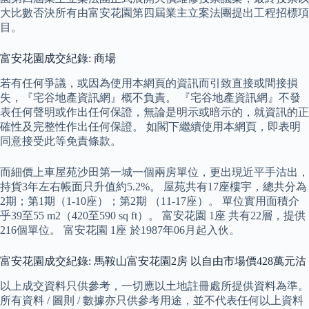
大比數否決所有由富安花園第四屆業主立案法團提出工程招標項
目。
富安花園成交紀錄: 商場
若有任何爭議，或因為使用本網頁的資訊而引致直接或間接損
失，『宅谷地產資訊網』概不負責。 『宅谷地產資訊網』不發
表任何聲明或作出任何保證，無論是明示或暗示的，就資訊的正
確性及完整性作出任何保證。 如閣下繼續使用本網頁，即表明
同意接受此等免責條款。
而細價上車屋苑沙田第一城一個兩房單位，更出現近平手沽出，
持貨3年左右帳面只升值約5.2%。 屋苑共有17座樓宇，總共分為
2期；第1期（1-10座）；第2期 （11-17座）。 單位實用面積介
乎39至55 m2（420至590 sq ft）。 富安花園 1座 共有22層，提供
216個單位。 富安花園 1座 於1987年06月起入伙。
富安花園成交紀錄: 馬鞍山富安花園2房 以自由市場價428萬元沽
以上成交資料只供參考，一切應以土地註冊處所提供資料為準。
所有資料 / 圖則 / 數據亦只供參考用途，並不代表任何以上資料