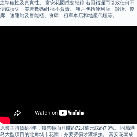
之準確性及真實性。 富安花園成交紀錄 若因錯漏而引致任何不
便或損失，美聯數碼網 概不負責。 租戶包括便利店、診所、髮
廊、速運站及智能櫃、食肆、租單車店和地產代理等。
原業主持貨約4年，轉售帳面只賺約72.4萬元或約7.9%。 同屬港
島大型項目的北角城市花園，亦要劈價才獲承接。 富安花園成