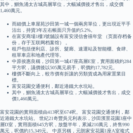
其中，鰂魚涌太古城高層單位，大幅減價後才售出，成交價
1,460萬元。
而細價上車屋苑沙田第一城一個兩房單位，更出現近平手
沽出，持貨3年左右帳面只升值約5.2%。
在富安商場1樓3號舖設有富安浸信會禧年堂 （页面存档备
份，存于互联网档案馆） 。
租戶包括便利店、診所、髮廊、速運站及智能櫃、食肆、
租單車店和地產代理等。
中原侯惠良稱，沙田第一城47座高層E室，實用面積約284
平方呎，議價後以505萬元易手，呎價約17,782元。
樓價不斷向上，較市價有折讓的另類貨成為用家置業目
標。
富安花園交通便利，鄰近港鐵大水坑站。
其中，鰂魚涌太古城高層單位，大幅減價後才售出，成交
價1,460萬元。
富安花園的實用面積由413呎至674呎。 富安花園交通便利，鄰
近港鐵大水坑站。 世紀21奇豐吳元利表示，沙田濱景花園3座中
層D室，實用面積645方呎，放盤半年，累減210萬元，終售990
萬元，呎價約15,349元。 中原另稱，元朗家安花園1座A室複式