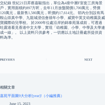
交紀錄 世紀21日昇蔡嘉駿指出，單位為4座中層F室套三房海景
戶，實用面積約897方呎，去年11月放盤開價1,700萬元，劈價
120萬元，最新售1,580萬元，呎價約17,614元。 邨內分別設有馬
鞍山崇真中學、九龍城浸信會禧年小學、威寶中英文幼稚園及威
寶國際幼兒學校。 於2000年位處沿岸的錦泰苑落成前，可透過
吐露港看見香港中文大學，實現「幼稚園、小學、中學及大學連
成一線」。 以上資料只供參考，一切應以土地註冊處所提供資
料為準。
PREVIOUS
NEXT
相關文章
嘉苑平面圖9大分析[year]!（小編推薦）
June 15, 2023