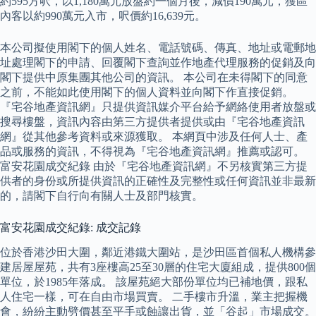
約595方呎，以1,180萬元放盤約一個月後，減價190萬元，獲區
內客以約990萬元入市，呎價約16,639元。
本公司擬使用閣下的個人姓名、電話號碼、傳真、地址或電郵地
址處理閣下的申請、回覆閣下查詢並作地產代理服務的促銷及向
閣下提供中原集團其他公司的資訊。 本公司在未得閣下的同意
之前，不能如此使用閣下的個人資料並向閣下作直接促銷。
『宅谷地產資訊網』只提供資訊媒介平台給予網絡使用者放盤或
搜尋樓盤，資訊內容由第三方提供者提供或由『宅谷地產資訊
網』從其他參考資料或來源獲取。 本網頁中涉及任何人士、產
品或服務的資訊，不得視為『宅谷地產資訊網』推薦或認可。
富安花園成交紀錄 由於『宅谷地產資訊網』不另核實第三方提
供者的身份或所提供資訊的正確性及完整性或任何資訊並非最新
的，請閣下自行向有關人士及部門核實。
富安花園成交紀錄: 成交記錄
位於香港沙田大圍，鄰近港鐵大圍站，是沙田區首個私人機構參
建居屋屋苑，共有3座樓高25至30層的住宅大廈組成，提供800個
單位，於1985年落成。 該屋苑絕大部份單位均已補地價，跟私
人住宅一樣，可在自由市場買賣。 二手樓市升溫，業主把握機
會，紛紛主動劈價甚至平手或蝕讓出貨，並「谷起」市場成交。