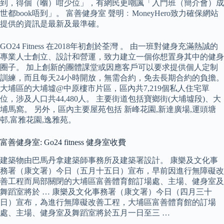
到，得個（嗰）咁少位」，有網民更嘲諷「入門班（簡介會）成
世都book唔到」。 富善健身室 聲明﹕MoneyHero致力確保網站
提供的資訊是最新及最準確。
GO24 Fitness 在2018年初創於荃灣 。 由一班對健身充滿熱誠的
專業人士創立、設計和營運，致力建立一個你想置身其中的健身
圈子。 加上創新的團體課堂或因應客戶可以要求提供個人定制
訓練，而且每天24小時開放，無需合約，免去長期合約的負擔。
大埔區的大埔墟@中原樓市片區，區內共7,219個私人住宅單
位，涉及人口共44,480人。 主要街道包括寶鄉街(大埔墟段)、大
埔馬窩。 另外，區內主要屋苑包括 新峰花園,新達廣場,運頭塘
邨,富雅花園,逸雅苑。
富善健身室: Go24 fitness 健身室收費
建築物由巴馬丹拿建築師事務所及建築署設計。 康樂及文化事
務署（康文署）今日（五月十五日）宣布，早前因進行無障礙改
善工程而局部關閉的大埔區富善體育館訂場處、主場、健身室及
舞蹈室將於 … 康樂及文化事務署（康文署）今日（四月三十
日）宣布，為進行無障礙改善工程，大埔區富善體育館的訂場
處、主場、健身室及舞蹈室將於五月一日至三 …