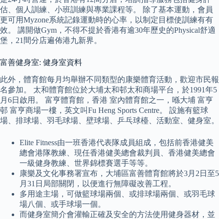
估、個人訓練、小班訓練與專業課程等。 除了基本運動，會員
更可用Myzone系統記錄運動時的心率，以制定目標使訓練有有
效。 講開做Gym，不得不提於香港有逾30年歷史的Physical舒適
堡，21間分店遍佈港九新界。
富善健身室: 健身室資料
此外，體育館每月均舉辦不同類型的康樂體育活動，歡迎市民報
名參加。 太和體育館位於大埔太和邨太和商場平台，於1991年5
月6日啟用。 富亨體育館，香港 室內體育館之一，喺大埔 富亨
邨 富亨商場一樓，英文叫Fu Heng Sports Centre。 設施有籃球
場、排球場、羽毛球場、壁球場、乒乓球檯、活動室、健身室。
Elite Fitness由一班香港代表隊成員組成，包括前香港健美
總會港隊教練、現任香港健美總會裁判員、香港健美總會
一級健身教練、世界錦標賽選手等等。
康樂及文化事務署宣布，大埔區富善體育館將於3月2日至5
月31日局部關閉，以便進行無障礙改善工程。
多用途主場，可做籃球場兩個、或排球場兩個、或羽毛球
場八個、或手球場一個。
而健身室簡介會灌輸正確及安全的方法使用健身器材，並