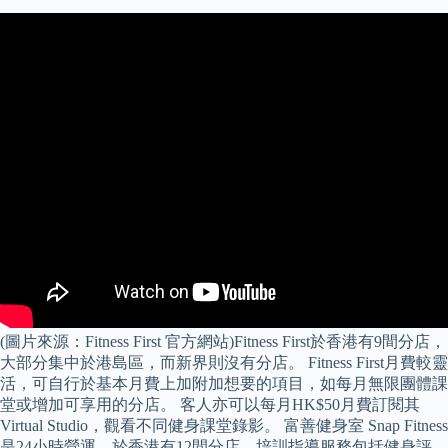
(圖片來源：Fitness First 官方網站)Fitness First於香港有9間分店，
大部分集中於港島區，而新界則沒有分店。 Fitness First月費較靈
活，可自行於基本月費上加附加想要的項目，如每月無限團體課
堂或增加可享用的分店。 客人亦可以每月HK$50月費訂閱其
Virtual Studio，觀看不同健身課堂錄影。 富善健身室 Snap Fitness
是24小時營運，於香港有12間分店，培訓指導服務包括健身評