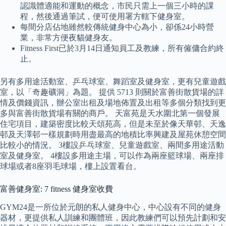
認識體適能和運動的概念，市民只需上一個三小時的課
程，然後通過筆試，便可使用署方轄下健身室。
每間分店佔地雖然較傳統健身中心為小，卻係24小時營
業，非常方便夜貓健身友。
Fitness First已於3月14日通知員工及教練，所有僱傭合約終
止。
另有多用途活動室、乒乓球室、舞蹈室及健身室，更有兒童遊戲
室，以「奇趣礦洞」為題。 提供 5713 則關於富善街散貨場的詳
情及價錢資訊，辦公室出租及場地佈置及出租等多個分類找到更
多與富善街散貨場有關的商戶。 天富苑是天水圍北第一個發展
住宅項目，建築密度比較天頌苑高，但是未至於像天華邨、天逸
邨及天澤邨一樣規劃時用盡最高的地積比率興建及屋苑休憩空間
比較小的情況。 3樓設乒乓球室、兒童遊戲室、兩間多用途活動
室及健身室。 4樓設多用途主場，可以作為兩座籃球場、兩座排
球場或者8座羽毛球場，樓上設置看台。
富善健身室: 7 fitness 健身室收費
GYM24是一所位於元朗的私人健身中心，中心設有不同的健身
器材，更提供私人訓練和團體班，因此教練們可以預先計劃和安