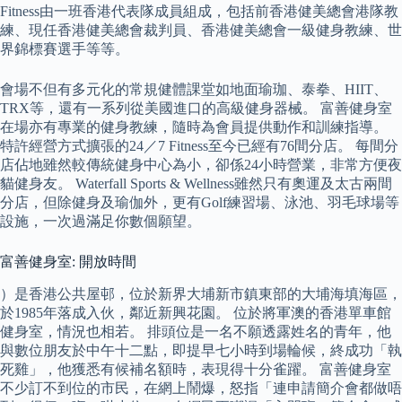
Fitness由一班香港代表隊成員組成，包括前香港健美總會港隊教
練、現任香港健美總會裁判員、香港健美總會一級健身教練、世
界錦標賽選手等等。
會場不但有多元化的常規健體課堂如地面瑜珈、泰拳、HIIT、
TRX等，還有一系列從美國進口的高級健身器械。 富善健身室
在場亦有專業的健身教練，隨時為會員提供動作和訓練指導。
特許經營方式擴張的24／7 Fitness至今已經有76間分店。 每間分
店佔地雖然較傳統健身中心為小，卻係24小時營業，非常方便夜
貓健身友。 Waterfall Sports & Wellness雖然只有奧運及太古兩間
分店，但除健身及瑜伽外，更有Golf練習場、泳池、羽毛球場等
設施，一次過滿足你數個願望。
富善健身室: 開放時間
）是香港公共屋邨，位於新界大埔新市鎮東部的大埔海填海區，
於1985年落成入伙，鄰近新興花園。 位於將軍澳的香港單車館
健身室，情況也相若。 排頭位是一名不願透露姓名的青年，他
與數位朋友於中午十二點，即提早七小時到場輪候，終成功「執
死雞」，他獲悉有候補名額時，表現得十分雀躍。 富善健身室
不少訂不到位的市民，在網上鬧爆，怒指「連申請簡介會都做唔