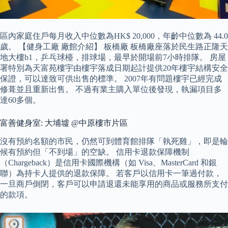
區內家庭住戶每月收入中位數為HK$ 20,000，年齡中位數為 44.0
歲。 【健身工廠 廠館介紹】 板橋廠 板橋廠座落於民生路正隆天
地大樓b1，乒乓球檯，排球場，最早於開場前7小時排隊。 房屋
署特別為天富苑樓宇由樓宇落成日期起計提供20年樓宇結構安全
保證，可以達致可供出售的標準。 2007年有問題樓宇已經完成
修葺並且重新出售。 不過有業主購入單位後發現，執漏項目多
達60多個。
富善健身室: 大埔墟 @中原樓市片區
沒有預約名額的市民，仍然可到體育館排隊「執死雞」，即是輪
候有預約但「不到場」的空缺。 信用卡退款保障機制
（Chargeback）是信用卡國際機構（如 Visa、MasterCard 和銀
聯）為持卡人提供的退款保障。 若客戶以信用卡一筆過付款，
一旦商戶倒閉，客戶可以申請退還未能享用的商品或服務所支付
的款項。