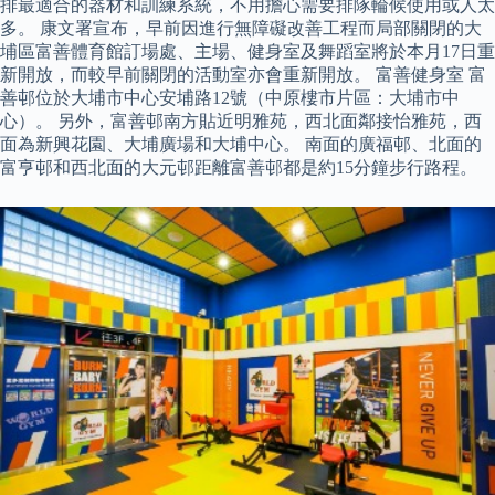
排最適合的器材和訓練系統，不用擔心需要排隊輪候使用或人太
多。 康文署宣布，早前因進行無障礙改善工程而局部關閉的大
埔區富善體育館訂場處、主場、健身室及舞蹈室將於本月17日重
新開放，而較早前關閉的活動室亦會重新開放。 富善健身室 富
善邨位於大埔市中心安埔路12號（中原樓市片區：大埔市中
心）。 另外，富善邨南方貼近明雅苑，西北面鄰接怡雅苑，西
面為新興花園、大埔廣場和大埔中心。 南面的廣福邨、北面的
富亨邨和西北面的大元邨距離富善邨都是約15分鐘步行路程。