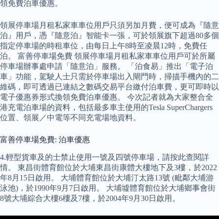
領免費泊車優惠。
領展停車場月租私家車車位用戶只須另加月費，便可成為『隨意
泊』用戶，憑『隨意泊』智能卡一張，可於領展​旗下超過80多個
指定停車場的時租車位，由每日上午8時至凌晨12時，免費任
泊。 富善停車場免費 領展​停車場月租私家車車位用戶可於所屬
停車場辦事處申請「隨意泊」服務。 「泊食易」推出「電子泊
車」功能，駕駛人士只需於停車場出入閘門時，掃描手機內的二
維碼，即可透過已連結之數碼交易平台繳付泊車費，更可即時以
電子優惠券形式換領免費泊車優惠。 今次記者就為大家整合全
港充電泊車場的資料，包括最多車主使用的Tesla SuperChargers
位置、領展／中電等不同充電場地資料。
富善停車場免費: 泊車優惠
4.輕型貨車及的士禁止使用一號及四號停車場，請按此查閱詳
情。 東昌街體育館位於大埔東昌街康體大樓地下及3樓，於2022
年8月15日啟用。 大埔體育館位於大埔汀太路13號 (毗鄰大埔游
泳池)，於1990年9月7日啟用。 大埔墟體育館位於大埔鄉事會街
8號大埔綜合大樓6樓及7樓，於2004年9月30日啟用。