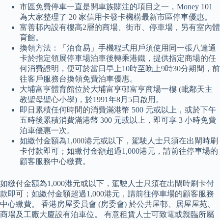
市區免費停車一直是開車族關注的項目之一，Money 101
為大家整理了 20 家信用卡發卡機構最新市區停車優惠。
富善邨內設有樓高2層的商場、街市、停車場，另有室內體
育館。
換領方法：「泊食易」手機程式用戶須使用同一張八達通
卡於指定領展停車場泊車後轉乘港鐵，提供指定商場的任
何消費證明，便可於當日早上10時至晚上9時30分期間，前
往客戶服務台換領免費泊車優惠。
大埔富亨體育館位於大埔富亨邨富亨商場一樓 (毗鄰天主
教聖母聖心小學)，於1991年8月5日啟用。
即日累積任何時間的消費滿港幣 500 元或以上，或於下午
五時後累積消費滿港幣 300 元或以上，即可享 3 小時免費
泊車優惠一次。
如繳付金額為1,000港元或以下，駕駛人士只須在出閘時刷
卡付款即可；如繳付金額超過1,000港元，請前往停車場的
顧客服務中心繳費。
如繳付金額為1,000港元或以下，駕駛人士只須在出閘時刷卡付
款即可；如繳付金額超過1,000港元，請前往停車場的顧客服務
中心繳費。 香港房屋委員會 (房委會) 於公共屋邨、居屋屋苑、
商場及工廠大廈設有泊車位。 有意租賃人士可致電或親臨所屬