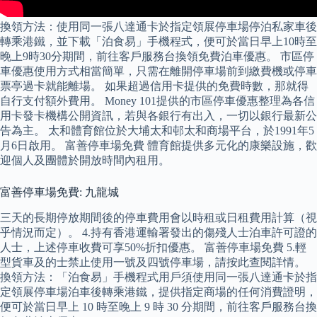
換領方法：使用同一張八達通卡於指定領展停車場停泊私家車後
轉乘港鐵，並下載「泊食易」手機程式，便可於當日早上10時至
晚上9時30分期間，前往客戶服務台換領免費泊車優惠。 市區停
車優惠使用方式相當簡單，只需在離開停車場前到繳費機或停車
票亭過卡就能離場。 如果超過信用卡提供的免費時數，那就得
自行支付額外費用。 Money 101提供的市區停車優惠整理為各信
用卡發卡機構公開資訊，若與各銀行有出入，一切以銀行最新公
告為主。 太和體育館位於大埔太和邨太和商場平台，於1991年5
月6日啟用。 富善停車場免費 體育館提供多元化的康樂設施，歡
迎個人及團體於開放時間內租用。
富善停車場免費: 九龍城
三天的長期停放期間後的停車費用會以時租或日租費用計算（視
乎情況而定）。 4.持有香港運輸署發出的傷殘人士泊車許可證的
人士，上述停車收費可享50%折扣優惠。 富善停車場免費 5.輕
型貨車及的士禁止使用一號及四號停車場，請按此查閱詳情。
換領方法：「泊食易」手機程式用戶須使用同一張八達通卡於指
定領展停車場泊車後轉乘港鐵，提供指定商場的任何消費證明，
便可於當日早上 10 時至晚上 9 時 30 分期間，前往客戶服務台換