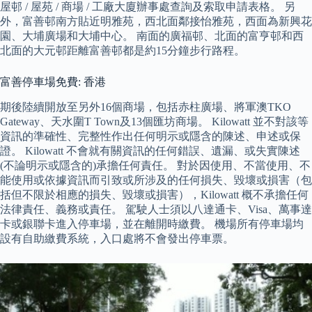
屋邨 / 屋苑 / 商場 / 工廠大廈辦事處查詢及索取申請表格。 另
外，富善邨南方貼近明雅苑，西北面鄰接怡雅苑，西面為新興花
園、大埔廣場和大埔中心。 南面的廣福邨、北面的富亨邨和西
北面的大元邨距離富善邨都是約15分鐘步行路程。
富善停車場免費: 香港
期後陸續開放至另外16個商場，包括赤柱廣場、將軍澳TKO
Gateway、天水圍T Town及13個匯坊商場。 Kilowatt 並不對該等
資訊的準確性、完整性作出任何明示或隱含的陳述、申述或保
證。 Kilowatt 不會就有關資訊的任何錯誤、遺漏、或失實陳述
(不論明示或隱含的)承擔任何責任。 對於因使用、不當使用、不
能使用或依據資訊而引致或所涉及的任何損失、毀壞或損害（包
括但不限於相應的損失、毀壞或損害），Kilowatt 概不承擔任何
法律責任、義務或責任。 駕駛人士須以八達通卡、Visa、萬事達
卡或銀聯卡進入停車場，並在離開時繳費。 機場所有停車場均
設有自助繳費系統，入口處將不會發出停車票。