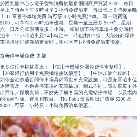
於西九龍中心以電子貨幣消費於最多兩間商戶買滿 $200，每日
早上 7 時至下午 6 時可享 2 小時免費泊車、每日晚上 6 時後至晚
上 11 富善停車場免費 時可享 4 小時免費泊車。 單一消費滿
$100，可享有 1 小時泊車優惠，星期一至五最多 5小時，星期
六、日及公眾假期最多 3 小時。 領展旗下的停車場主要分時租
泊車、12小時泊車及24小時泊車，時租由$17起，大部分商場停
車場購物消費滿指定金額，即可享有1小時免費泊車優惠。
富善停車場免費: 九龍
更多信用卡權益看這： 【信用卡機場外圍免費停車整理】、
【20家銀行信用卡免費機場接送優惠】、【中油加油全攻略】。
如今全港超過百間停車場具備電動車充電設施，可是充電泊車位
逐漸普及，不過各停車場的充電插頭、制式不同，電動車車主外
出拜年／探朋友前，不妨先了解各區的充電站停車場，以及場內
的插頭型號、速度和數目。 The Point 會員即日消費滿 $200 及
$300，可享 1 小時及 2 小時免費泊車優惠。