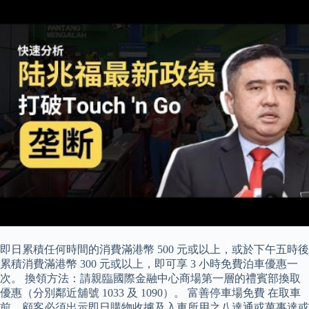
即日累積任何時間的消費滿港幣 500 元或以上，或於下午五時後
累積消費滿港幣 300 元或以上，即可享 3 小時免費泊車優惠一
次。 換領方法：請親臨國際金融中心商場第一層的禮賓部換取
優惠（分別鄰近舖號 1033 及 1090）。 富善停車場免費 在取車
前，顧客必須出示即日購物收據及入車所用之八達通或萬事達或