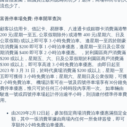
流也少了。
富善停車場免費: 停車開單查詢
顧客以信用卡、借記卡、易辦事、八達通卡或銀聯卡消費滿港幣
200 元(星期一至五, 公眾假期除外) 或港幣 400 元(星期六、日及
公眾假期) 或以上即可享 3 小時免費泊車。 逢星期一至四於朗豪
坊消費滿 $200 即可享 1 小時泊車優惠，逢星期一至日及公眾假
期消費滿 $400 即可享 2 小時泊車優惠。 ，於利園區商戶消費滿
$200 或以上，星期五、六、日及公眾假期於利園區商戶消費滿
$300 或以上，即可享高達 3 小時免費泊車優惠。 由即日起至
2023 年 3 月 31 日，於時代廣場消費滿 $200 或以上，星期一至
五即可獲得 3 小時免費泊車；星期六、星期日及公衆假期，可獲
2 小時免費泊車。 機場訪客可在一號及四號停車場享有30分鐘免
費停車優惠，惟只可於任何三小時時段內享用一次。 如車輛由
駛進一號或四號停車場起計停泊逾半小時，則須繳付標準停車費
用。
由2020年2月12日起，參加指定商場消費泊車優惠滿指定金
額，其中一張消費單據由商場內任何一所食肆簽發，即可
享額外2小時免費泊車優惠。