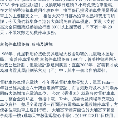
VISA 卡作登記及核對，以換取即日連續 3 小時免費泊車優惠。
在之前的香港養車費用全攻略中，快而保已提過泊車費用是香港
車主的主要開支之一。 相信大家每日都為泊車地點和費用而煩
惱，今天我們就集齊全港各大商場免費泊車優惠。 要刷卡支付
當次全額機票或參加旅行團 80% 以上團費者，即享有一年 20
天，不限次數之免費停車服務。
富善停車場免費: 服務及設施
1986年，此屋邨用於接收受興建城大校舍影響的九龍塘木屋居
民。 富善停車場免費 富善停車場免費 1991年，善美樓曾經列入
出售公屋計劃，但最後計劃遭到擱置；直至2005年，富善邨才成
為租者置其屋計劃第六期（乙）中，其中一個出售的屋邨。
電動車停車場充電站｜今年香港電動車增長驚人，單單Tesla一
年就已經高達近六千架新電動車登記，而香港政府及不少商場亦
同時大為增加充電泊車位。 今次《香港01》就為各位電動車車
主，整合全港18區，包括中電、Tesla、房委會及商場等充電泊
車位資料，整理全港超過一百間設有電動車充電設施停車場，方
便各位電動車主規劃行程。 大埔富亨體育館位於大埔富亨邨富
亨商場一樓 (毗鄰天主教聖母聖心小學)，於1991年8月5日啟用。