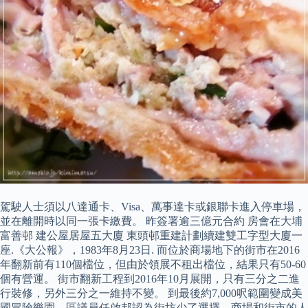
駕駛人士須以八達通卡、Visa、萬事達卡或銀聯卡進入停車場，
並在離開時以同一張卡繳費。 昨簽署逾三億元合約 房會在大埔
富善邨 建公屋居屋五大廈 東頭邨重建計劃續建雙工字型大廈一
座.《大公報》，1983年8月23日. 而位於商場地下的街市在2016
年翻新前有110個檔位，但由於領展不租出檔位，結果只有50-60
個有營運。 街市翻新工程到2016年10月展開，只有三分之二進
行裝修，另外三分之一維持不變。 到最後約7,000呎範圍變成美
國冒險樂園，區議員任啟邦認為街坊少了選擇，商場和街市的人